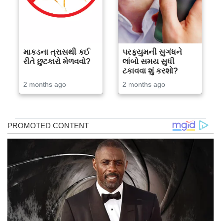
માકડના ત્રાસથી કઈ
પરફ્યુમની સુગંધને
રીતે છુટકારો મેળવવો?
લાંબો સમય સુધી
ટકાવવા શું કરશો?
2 months ago
2 months ago