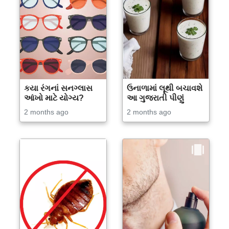
કયા રંગનાં સનગ્લાસ
ઉનાળામાં લૂથી બચાવશે
આંખો માટે યોગ્ય?
આ ગુજરાતી પીણું
2 months ago
2 months ago