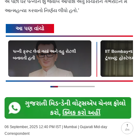
એ પછી ઘરે પત્નીને શું જવાબ આપીશ એવું વિચારીને ગભરાઈને મેં
આત્મહત્યા ‍કરવાનો નિર્ણય લીધો હતો.’
આ પણ વાંચો
પત્ની ફ્રૂટ લેવાં ગયાં અને વહુ રોટલી
IIT Bombayના ૨
બનાવતી હતી
ટૂંકાવ્યું: હોસ્ટેલ
06 September, 2025 12:40 PM IST | Mumbai | Gujarati Mid-day
ટોચ
Correspondent