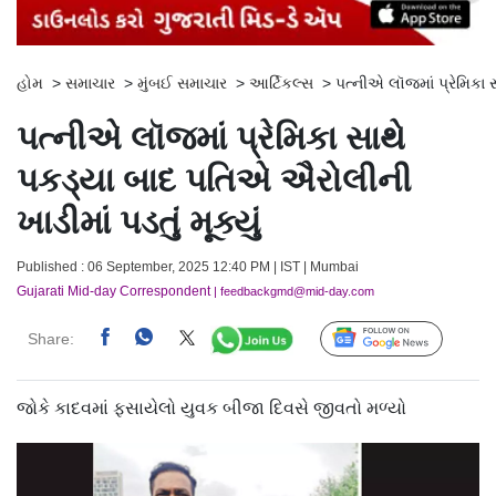
હોમ
>
સમાચાર
>
મુંબઈ સમાચાર
>
આર્ટિકલ્સ
>
પત્નીએ લૉજમાં પ્રેમિકા 
પત્નીએ લૉજમાં પ્રેમિકા સાથે
પકડ્યા બાદ પતિએ ઐરોલીની
ખાડીમાં પડતું મૂક્યું
Published : 06 September, 2025 12:40 PM | IST | Mumbai
Gujarati Mid-day Correspondent
| feedbackgmd@mid-day.com
Share:
Follow Us
જોકે કાદવમાં ફસાયેલો યુવક બીજા દિવસે જીવતો મળ્યો