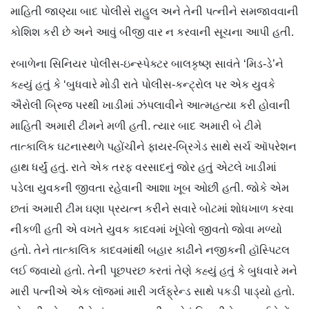
માહિતી જાણ્યા બાદ પોલીસે રાહુલ અને તેની પત્નીને સમજાવવાની
કોશિશ કરી છે અને આવું બીજી વાર ન કરવાની સૂચના આપી હતી.
રબાળેના સિનિયર પોલીસ-ઇન્સ્પેક્ટર બાલકૃષ્ણ સાવંતે ‘મિડ-ડે’ને
કહ્યું હતું કે ‘બુધવારે મોડી રાતે પોલીસ-કન્ટ્રોલ પર એક યુવકે
ઐરોલી બ્રિજ પરથી ખાડીમાં ઝંપલાવીને આત્મહત્યા કરી હોવાની
માહિતી અમારી ટીમને મળી હતી. ત્યાર બાદ અમારી બે ટીમે
તાત્કાલિક ઘટનાસ્થળે પહોંચીને ફાયર-બ્રિગેડ સાથે સર્ચ ઑપરેશન
હાથ ધર્યું હતું. રાતે એક તરફ વરસાદનું જોર હતું એટલે ખાડીમાં
પડેલા યુવકની જીવતા રહેવાની આશા ખૂબ ઓછી હતી. જોકે એમ
છતાં અમારી ટીમ ઘણા પ્રયત્ન કરીને સવારે બોટમાં શોધખાળ કરવા
નીકળી હતી એ વખતે યુવક કાદવમાં ખૂંપેલો જીવતો જોવા મળ્યો
હતો. તેને તાત્કાલિક કાદવમાંથી બહાર કાઢીને નજીકની હૉસ્પિટલ
લઈ જવાયો હતો. તેની પૂછપરછ કરતાં તેણે કહ્યું હતું કે બુધવારે મને
મારી પત્નીએ એક લૉજમાં મારી ગર્લફ્રેન્ડ સાથે પકડી પાડ્યો હતો.