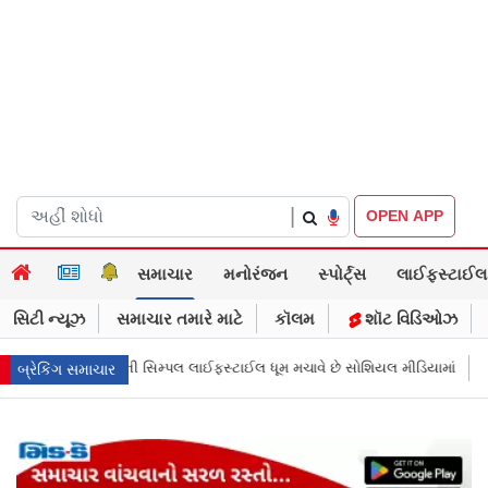
|
OPEN APP
સમાચાર
મનોરંજન
સ્પોર્ટ્સ
લાઈફસ્ટાઈલ
સિટી ન્યૂઝ
સમાચાર તમારે માટે
કૉલમ
શૉટ વિડિઓઝ
 મચાવે છે સોશિયલ મીડિયામાં
માર્ક ઝુકરબર્ગે માની Metaની ભૂલ, ચાઈલ્ડ અબ્યૂઝ
બ્રેકિંગ સમાચાર