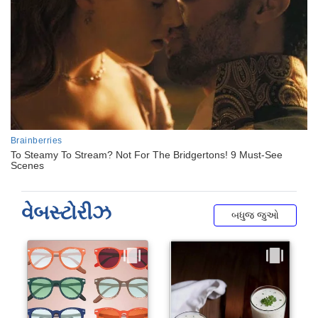
વેબસ્ટોરીઝ
બધુજ જુઓ