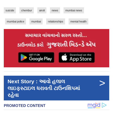
suicide
chembur
airoli
news
mumbai news
mumbai police
mumbai
relationships
mental health
>
Next Story : આવો હલાલ
લાઇફસ્ટાઇલ ધરાવતી ટાઉનશિપમાં
રહેવા