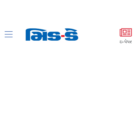
ઇ-પેપર