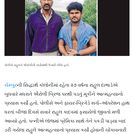
પોલીસે રાહુલને ઐરોલીની ખાડીમાંથી ઉગારી લીધો હતો.
ચેમ્બુર
ની સિદ્ધાર્થ કૉલોનીમાં રહેતા ૨૭ વર્ષના રાહુલ દાભાડેએ
બુધવારે મધરાતે ઐરોલી બ્રિજ પરથી પડતું મૂકીને આત્મહત્યાનો
પ્રયાસ કર્યો હતો. પોલીસે અને ફાયર-બ્રિગેડે સર્ચ–ઑપરેશન હાથ
ધરતાં બીજા દિવસે સવારે રાહુલ કાદવમાં ફસાયેલો જીવતો મળી
આવ્યો હતો. પત્નીએ લૉજમાં પ્રેમિકા સાથે તેને પકડી પાડ્યા બાદ
ડરી ગયેલા રાહુલે આત્મહત્યાનો પ્રયાસ કર્યો હોવાની ચોંકાવનારી