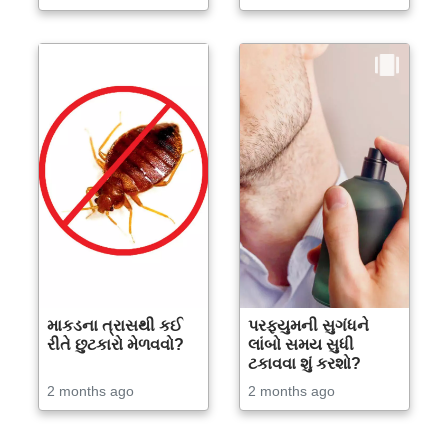
માકડના ત્રાસથી કઈ
પરફ્યુમની સુગંધને
રીતે છુટકારો મેળવવો?
લાંબો સમય સુધી
ટકાવવા શું કરશો?
2 months ago
2 months ago