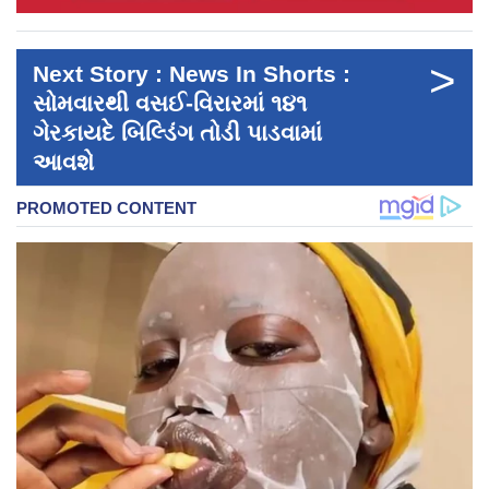
>
Next Story : News In Shorts :
સોમવારથી વસઈ-વિરારમાં ૧૪૧
ગેરકાયદે બિલ્ડિંગ તોડી પાડવામાં
આવશે