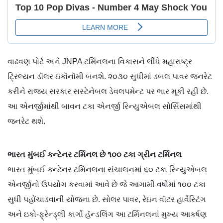
વાઢવણ પોર્ટ અને JNPA ટર્મિનલના વિકાસને લીધે મહારાષ્ટ્ર
ટ્રિલ્યન ડૉલર ઇકૉનૉમી બનશે. ૨૦૩૦ સુધીમાં ડબલ પાવર જનરેટ
કરીને રાજ્ય સરકાર સસ્ટેનેબલ ડેવલપમેન્ટ પર ભાર મૂકી રહી છે.
આ એનર્જીમાંથી બાવન ટકા એનર્જી રિન્યુએબલ સોર્સિસમાંથી
જનરેટ થશે.
ભારત મુંબઈ કન્ટેનર ટર્મિનલ છે ૧૦૦ ટકા ગ્રીન ટર્મિનલ
ભારત મુંબઈ કન્ટેનર ટર્મિનલના સંચાલનમાં ૬૦ ટકા રિન્યુએબલ
એનર્જીનો ઉપયોગ કરવામાં આવે છે જે આગામી વર્ષોમાં ૧૦૦ ટકા
સુધી પહોંચાડવાની યોજના છે. સોલર પાવર, રેઇન વૉટર હાર્વેસ્ટિંગ
અને ઇકો-ફ્રેન્ડ્લી કાર્ગો હૅન્ડલિંગ આ ટર્મિનલનાં મુખ્ય આકર્ષણ