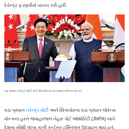
દેવેન્દ્ર ફડણવીસે વ્યક્ત કરી હતી.
વડા પ્રધાન નરેન્દ્ર મોદી અને સિંગાપોરના વડા પ્રધાન લૉરેન્સ વૉન્ગન
વડા પ્રધાન
નરેન્દ્ર મોદી
અને સિંગાપોરના વડા પ્રધાન લૉરેન્સ
વૉન્ગના હસ્તે જવાહરલાલ નેહરુ પોર્ટ ઑથોરિટી (JNPA) ખાતે
દેશના સૌથી લાંબા કાર્ગો કન્ટેનર ટર્મિનલનું ઉદ્ઘાટન થયું હતું.