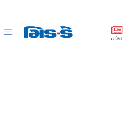
ઇ-પેપર