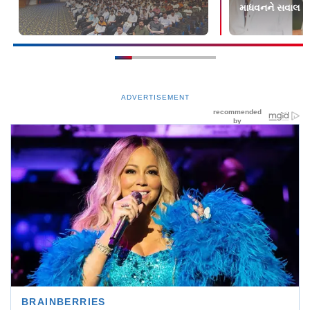
માધવનને સવાલ
ADVERTISEMENT