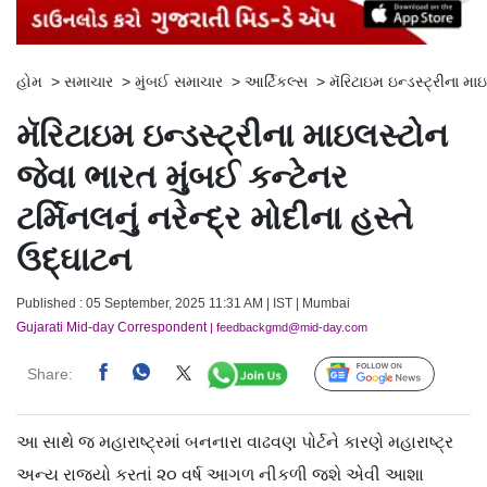
હોમ
>
સમાચાર
>
મુંબઈ સમાચાર
>
આર્ટિકલ્સ
>
મૅરિટાઇમ ઇન્ડસ્ટ્રીના મા
મૅરિટાઇમ ઇન્ડસ્ટ્રીના માઇલસ્ટોન
જેવા ભારત મુંબઈ કન્ટેનર
ટર્મિનલનું નરેન્દ્ર મોદીના હસ્તે
ઉદ્ઘાટન
Published : 05 September, 2025 11:31 AM | IST | Mumbai
Gujarati Mid-day Correspondent
| feedbackgmd@mid-day.com
Share:
Follow Us
આ સાથે જ મહારાષ્ટ્રમાં બનનારા વાઢવણ પોર્ટને કારણે મહારાષ્ટ્ર
અન્ય રાજ્યો કરતાં ૨૦ વર્ષ આગળ નીકળી જશે એવી આશા