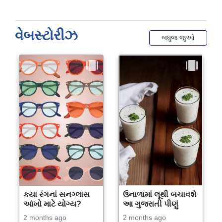
વેબસ્ટોરીઝ
બધુજ જુઓ
કયા રંગનાં સનગ્લાસ
ઉનાળામાં લૂથી બચાવશે
આંખો માટે યોગ્ય?
આ ગુજરાતી પીણું
2 months ago
2 months ago