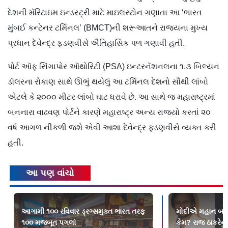
દેશની મૅરિટાઇમ ઇન્ડસ્ટ્રી માટે માઇલસ્ટોન ગણાતા આ ‘ભારત
મુંબઈ કન્ટેનર ટર્મિનલ’ (BMCT)ની શરૂઆતને રાજ્યના મુખ્ય
પ્રધાન દેવેન્દ્ર ફડણવીસે ઐતિહાસિક પળ ગણાવી હતી.
પોર્ટ ઑફ સિંગાપોર ઑથોરિટી (PSA) ઇન્ટરનૅશનલના ૧.૩ બિલ્યન
ડૉલરના રોકાણ સાથે ઊભું થયેલું આ ટર્મિનલ દેશનો સૌથી લાંબો
એટલે કે ૨૦૦૦ મીટર લાંબો ઘાટ ધરાવે છે. આ સાથે જ મહારાષ્ટ્રમાં
બનનારા વાઢવણ પોર્ટને કારણે મહારાષ્ટ્ર અન્ય રાજ્યો કરતાં ૨૦
વર્ષ આગળ નીકળી જશે એવી આશા દેવેન્દ્ર ફડણવીસે વ્યક્ત કરી
હતી.
આ પણ વાંચો
આગામી ૧૦૦ રવિવાર ડ્રગ્સમુક્ત ભારત તરફ
મોદીએ મહાન બનાવ્ય
૧૦૦ મજબૂત પગલાં
કેમ? રાજ ઠાકરેન