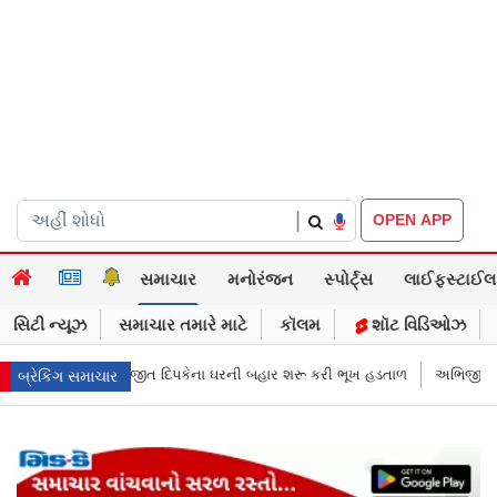
|
OPEN APP
સમાચાર
મનોરંજન
સ્પોર્ટ્સ
લાઈફસ્ટાઈલ
સિટી ન્યૂઝ
સમાચાર તમારે માટે
કૉલમ
શૉટ વિડિઓઝ
 બહાર શરૂ કરી ભૂખ હડતાળ
અભિજીત દિપકેએ CJPની નવી નીતિ જાહેર કરી, સપ્ટ
બ્રેકિંગ સમાચાર