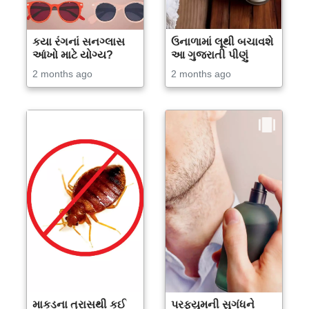
કયા રંગનાં સનગ્લાસ
ઉનાળામાં લૂથી બચાવશે
આંખો માટે યોગ્ય?
આ ગુજરાતી પીણું
2 months ago
2 months ago
માકડના ત્રાસથી કઈ
પરફ્યુમની સુગંધને