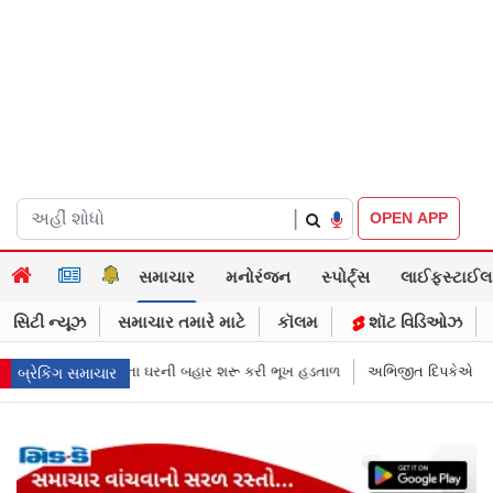
|
OPEN APP
સમાચાર
મનોરંજન
સ્પોર્ટ્સ
લાઈફસ્ટાઈલ
સિટી ન્યૂઝ
સમાચાર તમારે માટે
કૉલમ
શૉટ વિડિઓઝ
ૂ કરી ભૂખ હડતાળ
અભિજીત દિપકેએ CJPની નવી નીતિ જાહેર કરી, સપ્ટેમ્બરથી દ
બ્રેકિંગ સમાચાર