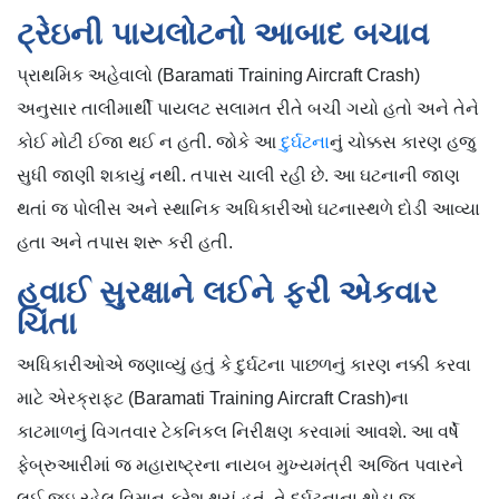
ટ્રેઇની પાયલોટનો આબાદ બચાવ
પ્રાથમિક અહેવાલો (Baramati Training Aircraft Crash)
અનુસાર તાલીમાર્થી પાયલટ સલામત રીતે બચી ગયો હતો અને તેને
કોઈ મોટી ઈજા થઈ ન હતી. જોકે આ
દુર્ઘટના
નું ચોક્કસ કારણ હજુ
સુધી જાણી શકાયું નથી. તપાસ ચાલી રહી છે. આ ઘટનાની જાણ
થતાં જ પોલીસ અને સ્થાનિક અધિકારીઓ ઘટનાસ્થળે દોડી આવ્યા
હતા અને તપાસ શરૂ કરી હતી.
હવાઈ સુરક્ષાને લઈને ફરી એકવાર
ચિંતા
અધિકારીઓએ જણાવ્યું હતું કે દુર્ઘટના પાછળનું કારણ નક્કી કરવા
માટે એરક્રાફ્ટ (Baramati Training Aircraft Crash)ના
કાટમાળનું વિગતવાર ટેકનિકલ નિરીક્ષણ કરવામાં આવશે. આ વર્ષે
ફેબ્રુઆરીમાં જ મહારાષ્ટ્રના નાયબ મુખ્યમંત્રી અજિત પવારને
લઈ જઇ રહેલ વિમાન ક્રેશ થયું હતું. તે દુર્ઘટનાના થોડા જ