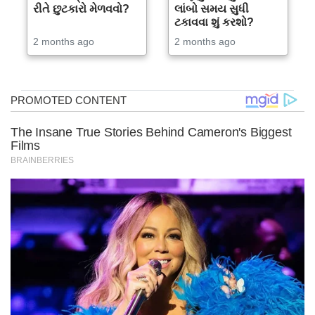
રીતે છુટકારો મેળવવો?
લાંબો સમય સુધી
ટકાવવા શું કરશો?
2 months ago
2 months ago