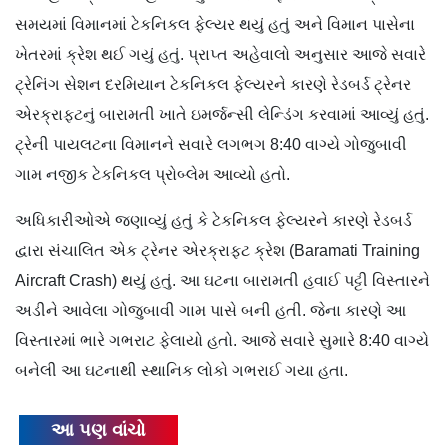
સમયમાં વિમાનમાં ટેકનિકલ ફેલ્યર થયું હતું અને વિમાન પાસેના
ખેતરમાં ક્રેશ થઈ ગયું હતું. પ્રાપ્ત અહેવાલો અનુસાર આજે સવારે
ટ્રેનિંગ સેશન દરમિયાન ટેકનિકલ ફેલ્યરને કારણે રેડબર્ડ ટ્રેનર
એરક્રાફ્ટનું બારામતી ખાતે ઇમર્જન્સી લેન્ડિંગ કરવામાં આવ્યું હતું.
ટ્રેની પાયલટના વિમાનને સવારે લગભગ 8:40 વાગ્યે ગોજુબાવી
ગામ નજીક ટેકનિકલ પ્રોબ્લેમ આવ્યો હતો.
અધિકારીઓએ જણાવ્યું હતું કે ટેકનિકલ ફેલ્યરને કારણે રેડબર્ડ
દ્વારા સંચાલિત એક ટ્રેનર એરક્રાફ્ટ ક્રેશ (Baramati Training
Aircraft Crash) થયું હતું. આ ઘટના બારામતી હવાઈ પટ્ટી વિસ્તારને
અડીને આવેલા ગોજુબાવી ગામ પાસે બની હતી. જેના કારણે આ
વિસ્તારમાં ભારે ગભરાટ ફેલાયો હતો. આજે સવારે સુમારે 8:40 વાગ્યે
બનેલી આ ઘટનાથી સ્થાનિક લોકો ગભરાઈ ગયા હતા.
આ પણ વાંચો