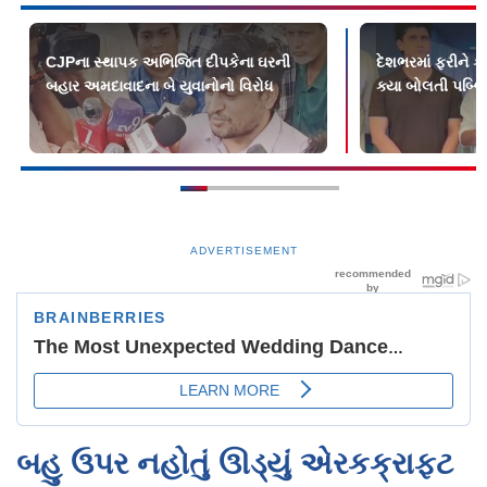
CJPના સ્થાપક અભિજિત દીપકેના ઘરની
દેશભરમાં ફરીને કૉ
બહાર અમદાવાદના બે યુવાનોનો વિરોધ
ક્યા બોલતી પબ્લ
ADVERTISEMENT
બહુ ઉપર નહોતું ઊડ્યું એરકક્રાફ્ટ