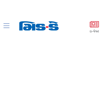
ઇ-પેપર