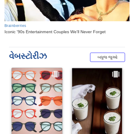
વેબસ્ટોરીઝ
બધુજ જુઓ