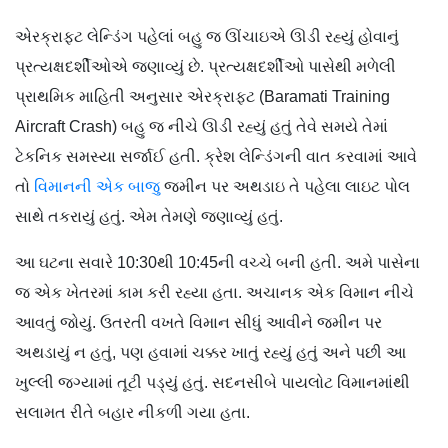
એરક્રાફ્ટ લેન્ડિંગ પહેલાં બહુ જ ઊંચાઇએ ઊડી રહ્યું હોવાનું
પ્રત્યક્ષદર્શીઓએ જણાવ્યું છે. પ્રત્યક્ષદર્શીઓ પાસેથી મળેલી
પ્રાથમિક માહિતી અનુસાર એરક્રાફ્ટ (Baramati Training
Aircraft Crash) બહુ જ નીચે ઊડી રહ્યું હતું તેવે સમયે તેમાં
ટેકનિક સમસ્યા સર્જાઈ હતી. ક્રેશ લેન્ડિંગની વાત કરવામાં આવે
તો
વિમાનની એક બાજુ
જમીન પર અથડાઇ તે પહેલા લાઇટ પોલ
સાથે તકરાયું હતું. એમ તેમણે જણાવ્યું હતું.
આ ઘટના સવારે 10:30થી 10:45ની વચ્ચે બની હતી. અમે પાસેના
જ એક ખેતરમાં કામ કરી રહ્યા હતા. અચાનક એક વિમાન નીચે
આવતું જોયું. ઉતરતી વખતે વિમાન સીધું આવીને જમીન પર
અથડાયું ન હતું, પણ હવામાં ચક્કર ખાતું રહ્યું હતું અને પછી આ
ખુલ્લી જગ્યામાં તૂટી પડ્યું હતું. સદનસીબે પાયલોટ વિમાનમાંથી
સલામત રીતે બહાર નીકળી ગયા હતા.