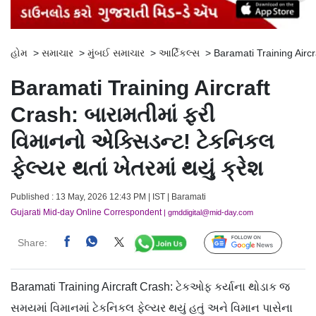
હોમ
>
સમાચાર
>
મુંબઈ સમાચાર
>
આર્ટિકલ્સ
>
Baramati Training Aircr
Baramati Training Aircraft
Crash: બારામતીમાં ફરી
વિમાનનો એક્સિડન્ટ! ટેકનિકલ
ફેલ્યર થતાં ખેતરમાં થયું ક્રેશ
Published : 13 May, 2026 12:43 PM | IST | Baramati
Gujarati Mid-day Online Correspondent
| gmddigital@mid-day.com
Share:
Follow Us
Baramati Training Aircraft Crash: ટેકઓફ કર્યાના થોડાક જ
સમયમાં વિમાનમાં ટેકનિકલ ફેલ્યર થયું હતું અને વિમાન પાસેના