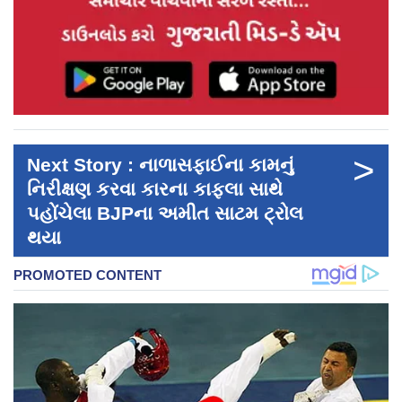
>
Next Story : નાળાસફાઈના કામનું
નિરીક્ષણ કરવા કારના કાફલા સાથે
પહોંચેલા BJPના અમીત સાટમ ટ્રોલ
થયા