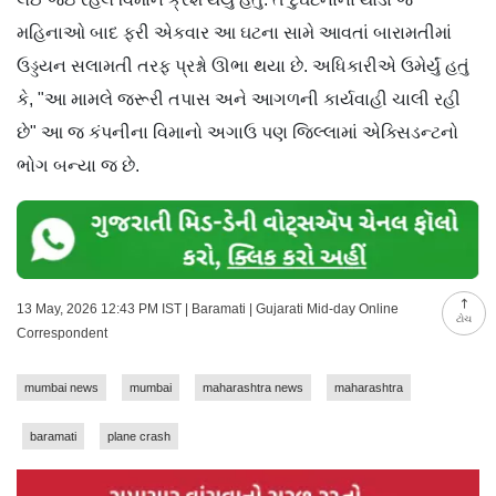
મહિનાઓ બાદ ફરી એકવાર આ ઘટના સામે આવતાં બારામતીમાં
ઉડ્ડયન સલામતી તરફ પ્રશ્નો ઊભા થયા છે. અધિકારીએ ઉમેર્યું હતું
કે, "આ મામલે જરૂરી તપાસ અને આગળની કાર્યવાહી ચાલી રહી
છે" આ જ કંપનીના વિમાનો અગાઉ પણ જિલ્લામાં એક્સિડન્ટનો
ભોગ બન્યા જ છે.
13 May, 2026 12:43 PM IST | Baramati | Gujarati Mid-day Online
ટોચ
Correspondent
mumbai news
mumbai
maharashtra news
maharashtra
baramati
plane crash