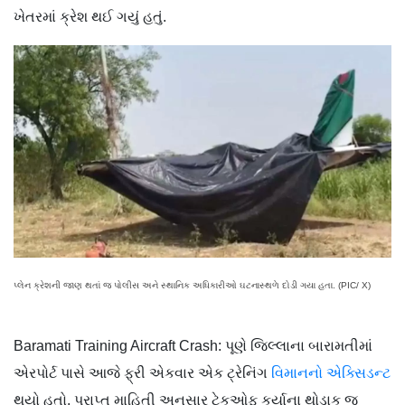
ખેતરમાં ક્રેશ થઈ ગયું હતું.
પ્લેન ક્રેશની જાણ થતાં જ પોલીસ અને સ્થાનિક અધિકારીઓ ઘટનાસ્થળે દોડી ગયા હતા. (PIC/ X)
Baramati Training Aircraft Crash: પૂણે જિલ્લાના બારામતીમાં
એરપોર્ટ પાસે આજે ફ્રી એકવાર એક ટ્રેનિંગ
વિમાનનો એક્સિડન્ટ
થયો હતો. પ્રાપ્ત માહિતી અનુસાર ટેકઓફ કર્યાના થોડાક્ જ