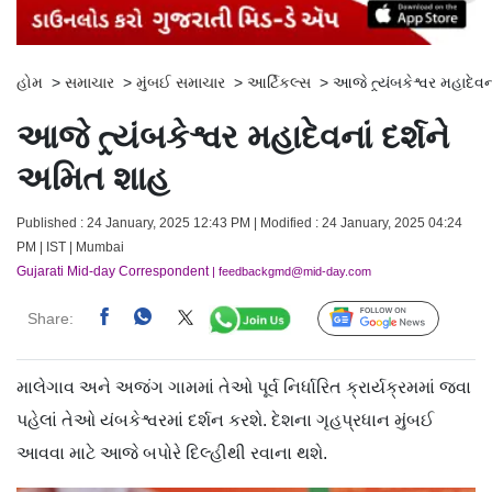
હોમ
>
સમાચાર
>
મુંબઈ સમાચાર
>
આર્ટિકલ્સ
>
આજે ત્ર્યંબકેશ્વર મહાદેવ
આજે ત્ર્યંબકેશ્વર મહાદેવનાં દર્શને
અમિત શાહ
Published : 24 January, 2025 12:43 PM | Modified : 24 January, 2025 04:24
PM | IST | Mumbai
Gujarati Mid-day Correspondent
| feedbackgmd@mid-day.com
Share:
Follow Us
માલેગાવ અને અજંગ ગામમાં તેઓ પૂર્વ નિર્ધારિત ક્રાર્યક્રમમાં જવા
પહેલાં તેઓ યંબકેશ્વરમાં દર્શન કરશે. દેશના ગૃહપ્રધાન મુંબઈ
આવવા માટે આજે બપોરે દિલ્હીથી રવાના થશે.