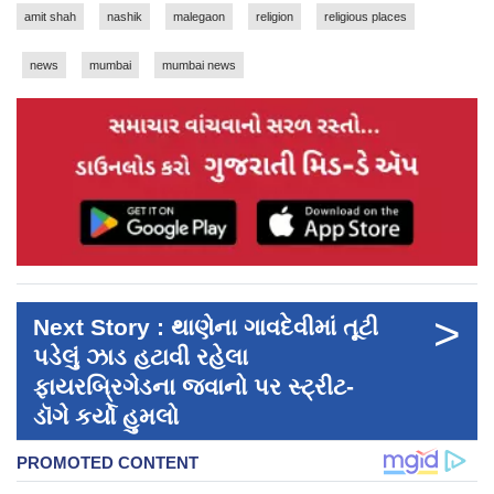
amit shah
nashik
malegaon
religion
religious places
news
mumbai
mumbai news
>
Next Story : થાણેના ગાવદેવીમાં તૂટી
પડેલું ઝાડ હટાવી રહેલા
ફાયરબ્રિગેડના જવાનો પર સ્ટ્રીટ-
ડૉગે કર્યો હુમલો