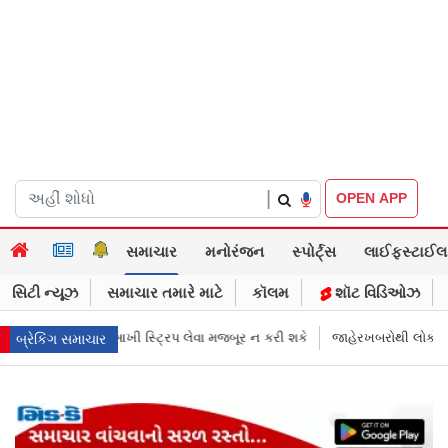
|
OPEN APP
સમાચાર
મનોરંજન
સ્પોર્ટ્સ
લાઈફસ્ટાઈલ
સિટી ન્યૂઝ
સમાચાર તમારે માટે
કૉલમ
શૉટ વિડિઓઝ
રી શકે
જાહેરખબરોથી લોકોને મિસગાઇડ કરનારી સેલિબ્રિટીઝ પણ ગુનેગાર ગણ
બ્રેકિંગ સમાચાર