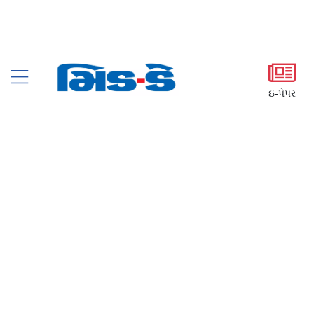
ઇ-પેપર