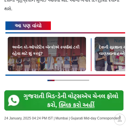
દેશના ગૃહપ્રધાન મુંબઈ આવવા માટે આજે બપોરે દિલ્હીથી રવાના
થશે.
આ પણ વાંચો
અર્બન કો-ઑપરેટિવ બૅન્કોએ સ્પર્ધામાં ટકી
દેશની સુરક્ષાના 
રહેવા માટે શું કરવું?
ચાણક્યના હસ્તે 
24 January, 2025 04:24 PM IST | Mumbai | Gujarati Mid-day Correspondent
ટોચ