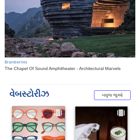
વેબસ્ટોરીઝ
બધુજ જુઓ