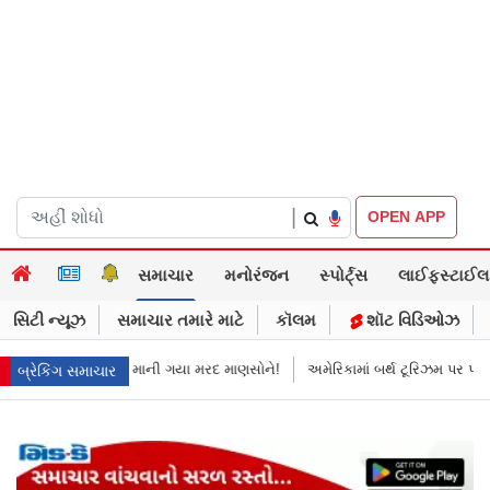
|
OPEN APP
સમાચાર
મનોરંજન
સ્પોર્ટ્સ
લાઈફસ્ટાઈલ
સિટી ન્યૂઝ
સમાચાર તમારે માટે
કૉલમ
શૉટ વિડિઓઝ
માની ગયા મરદ માણસોને!
અમેરિકામાં બર્થ ટૂરિઝમ પર પ્રતિબંધ મૂક્યો ડોનલ્ડ ટ્રમ્
બ્રેકિંગ સમાચાર