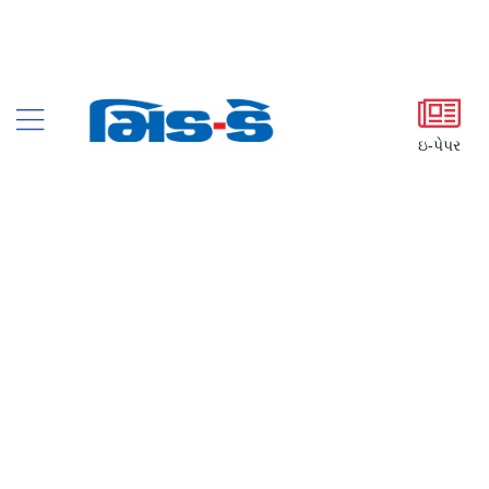
ઇ-પેપર