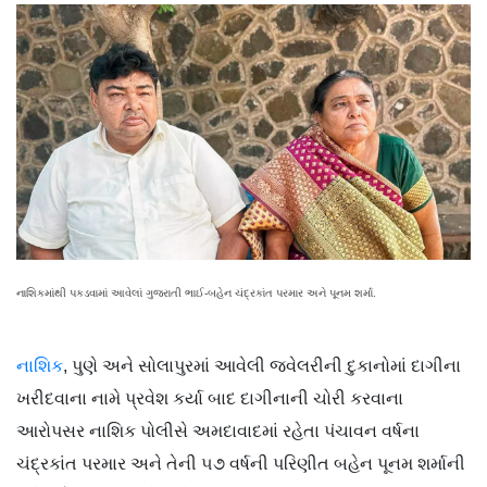
નાશિકમાંથી પકડવામાં આવેલાં ગુજરાતી ભાઈ-બહેન ચંદ્રકાંત પરમાર અને પૂનમ શર્મા.
નાશિક
, પુણે અને સોલાપુરમાં આવેલી જ્વેલરીની દુકાનોમાં દાગીના
ખરીદવાના નામે પ્રવેશ કર્યા બાદ દાગીનાની ચોરી કરવાના
આરોપસર નાશિક પોલીસે અમદાવાદમાં રહેતા પંચાવન વર્ષના
ચંદ્રકાંત પરમાર અને તેની ૫૭ વર્ષની પરિણીત બહેન પૂનમ શર્માની