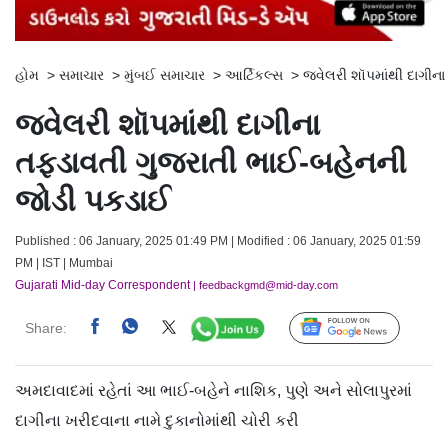
હોમ
>
સમાચાર
>
મુંબઈ સમાચાર
>
આર્ટિકલ્સ
>
જ્વેલરી શૉપમાંથી દાગી
જ્વેલરી શૉપમાંથી દાગીના
તફડાવતી ગુજરાતી ભાઈ-બહેનની
જોડી પકડાઈ
Published : 06 January, 2025 01:49 PM | Modified : 06 January, 2025 01:59
PM | IST | Mumbai
Gujarati Mid-day Correspondent
| feedbackgmd@mid-day.com
Share:
Follow Us
અમદાવાદમાં રહેતાં આ ભાઈ-બહેને નાશિક, પુણે અને સોલાપુરમાં
દાગીના ખરીદવાના નામે દુકાનોમાંથી ચોરી કરી