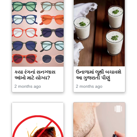
કયા રંગનાં સનગ્લાસ
ઉનાળામાં લૂથી બચાવશે
આંખો માટે યોગ્ય?
આ ગુજરાતી પીણું
2 months ago
2 months ago