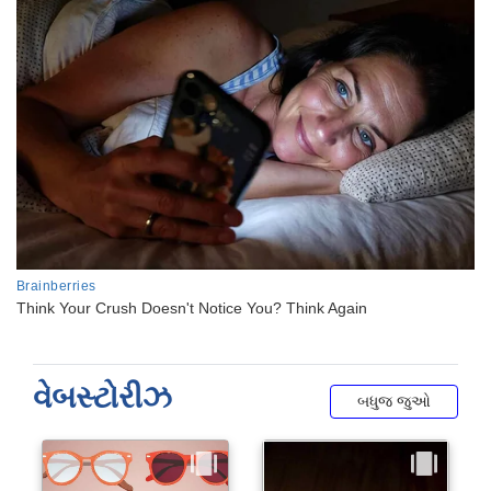
વેબસ્ટોરીઝ
બધુજ જુઓ