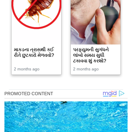
માકડના ત્રાસથી કઈ
પરફ્યુમની સુગંધને
રીતે છુટકારો મેળવવો?
લાંબો સમય સુધી
ટકાવવા શું કરશો?
2 months ago
2 months ago