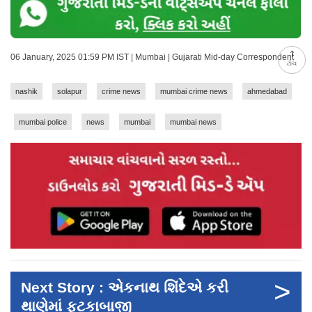
06 January, 2025 01:59 PM IST | Mumbai | Gujarati Mid-day Correspondent
ટોચ
nashik
solapur
crime news
mumbai crime news
ahmedabad
mumbai police
news
mumbai
mumbai news
>
Next Story : એકનાથ શિંદેએ કરી
થાણેમાં ફટકાબાજી