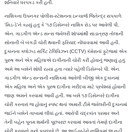
શનિવારે ધરપકડ કરી હતી.
નાશિકના ઉપનગર પોલીસ-સ્ટેશનના ઇન્ચાર્જ જિતેન્દ્ર સપકાળે
‘મિડ-ડે’ને કહ્યું હતું કે ’૧૭ ડિસેમ્બરે નાશિક રોડ પર આવેલી પી.
એન. ગાડગીળ ઍન્ડ સન્સ જ્વેલરી શૉપમાંથી સાડાત્રણ તોલાની
સોનાની બે બંગડી ચોરી થવાની ફરિયાદ નોંધાવવામાં આવી હતી.
દુકાનના ક્લોઝ્ડ સર્કિટ ટેલિવિઝન (CCTV) કૅમેરાનાં ફુટેજમાં એક
પુરુષ અને એક મહિલાએ દાગીનાની ચોરી કરી હોવાનું જણાયું હતું.
અમે આ બન્નેને શોધી રહ્યા હતા ત્યારે પહેલી ડિસેમ્બરે પી. એન.
ગાડગીળ ઍન્ડ સન્સની નાશિકમાં આવેલી બીજી એક દુકાનમાં
એક મહિલા અને એક પુરુષ દાગીના ખરીદવા માટે પ્રવેશ્યાં હોવાની
જાણ અમને કરવામાં આવી હતી. આ બન્ને ૧૭ ડિસેમ્બરે દાગીના
ચોરી કરનારાં જ હોવાનું સ્પષ્ટ થતાં અમારી ટીમે જ્વેલરીની દુકાનમાં
જઈને બન્નેને તાબામાં લીધાં હતાં. આરોપી ચંદ્રકાંત પરમાર અને
તેની બહેન પૂનમ શર્માની પૂછપરછ કરવામાં આવતાં તેમણે દાગીના
ચોરી કરવાનો ગુનો કબૂલ્યો છે. આ ભાઈ-બહેને નાશિકમાં જ નહીં,