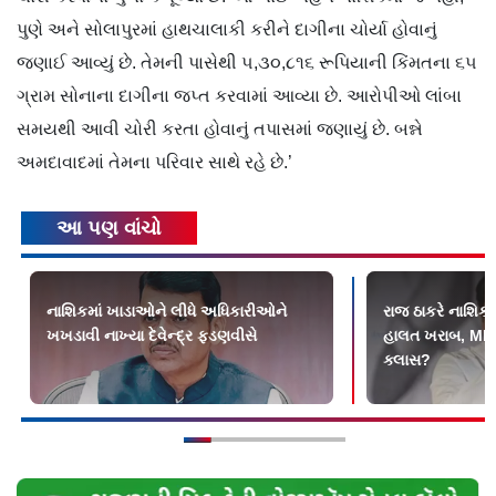
પુણે અને સોલાપુરમાં હાથચાલાકી કરીને દાગીના ચોર્યા હોવાનું
જણાઈ આવ્યું છે. તેમની પાસેથી ૫,૩૦,૮૧૬ રૂપિયાની કિંમતના ૬૫
ગ્રામ સોનાના દાગીના જપ્ત કરવામાં આવ્યા છે. આરોપીઓ લાંબા
સમયથી આવી ચોરી કરતા હોવાનું તપાસમાં જણાયું છે. બન્ને
અમદાવાદમાં તેમના પરિવાર સાથે રહે છે.’
આ પણ વાંચો
નાશિકમાં ખાડાઓને લીધે અધિકારીઓને
રાજ ઠાકરે નાશિકમ
ખખડાવી નાખ્યા દેવેન્દ્ર ફડણવીસે
હાલત ખરાબ, MNS
ક્લાસ?