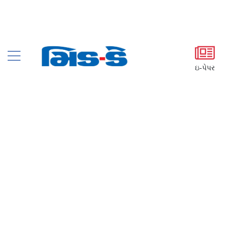
ઇ-પેપર