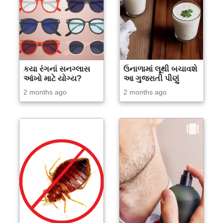
કયા રંગનાં સનગ્લાસ
ઉનાળામાં લૂથી બચાવશે
આંખો માટે યોગ્ય?
આ ગુજરાતી પીણું
2 months ago
2 months ago