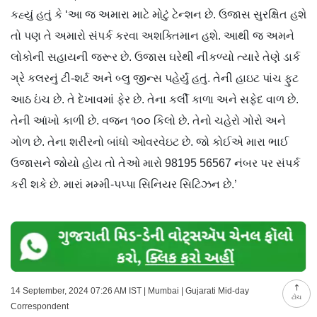
કહ્યું હતું કે ‘આ જ અમારા માટે મોટું ટેન્શન છે. ઉજાસ સુરક્ષિત હશે
તો પણ તે અમારો સંપર્ક કરવા અશક્તિમાન હશે. આથી જ અમને
લોકોની સહાયની જરૂર છે. ઉજાસ ઘરેથી નીકળ્યો ત્યારે તેણે ડાર્ક
ગ્રે કલરનું ટી-શર્ટ અને બ્લુ જીન્સ પહેર્યું હતું. તેની હાઇટ પાંચ ફુટ
આઠ ઇંચ છે. તે દેખાવમાં ફેર છે. તેના કર્લી કાળા અને સફેદ વાળ છે.
તેની આંખો કાળી છે. વજન ૧૦૦ કિલો છે. તેનો ચહેરો ગોરો અને
ગોળ છે. તેના શરીરનો બાંધો ઓવરવેઇટ છે. જો કોઈએ મારા ભાઈ
ઉજાસને જોયો હોય તો તેઓ મારો 98195 56567 નંબર પર સંપર્ક
કરી શકે છે. મારાં મમ્મી-પપ્પા સિનિયર સિટિઝન છે.’
14 September, 2024 07:26 AM IST | Mumbai | Gujarati Mid-day
ટોચ
Correspondent