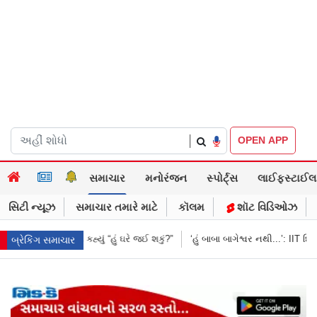
|
OPEN APP
સમાચાર
મનોરંજન
સ્પોર્ટ્સ
લાઈફસ્ટાઈલ
સિટી ન્યૂઝ
સમાચાર તમારે માટે
કૉલમ
શૉટ વિડિઓઝ
ં?”
‘હું બાબા બાગેશ્વર નથી...’: IIT દિલ્હીમાં વિદ્યાર્થીઓ સાથે PM મોદીનો રમુજી સ
બ્રેકિંગ સમાચાર