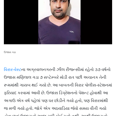
ઉજાસ ગડા
વિરાર-વેસ્ટ
ના અગ્રવાલનગરની ઝીલ રીજન્સીમાં રહેતો ૩૭ વર્ષનો
ઉજાસ મણિલાલ ગડા ૭ સપ્ટેમ્બરે મોડી રાત પછી અચાનક તેની
રૂમમાંથી ગાયબ થઈ ગયો છે. આ બાબતની વિરાર પોલીસ-સ્ટેશનમાં
ફરિયાદ કરવામાં આવી છે. ઉજાસ ડિપ્રેશનનો પેશન્ટ હોવાથી આ
અગાઉ એક વર્ષ પહેલાં પણ ઘર છોડીને ગયો હતો, પણ વિરારમાંથી
જ મળી ગયો હતો. જોકે એક અઠવાડિયા જેવો સમય વીતી ગયો