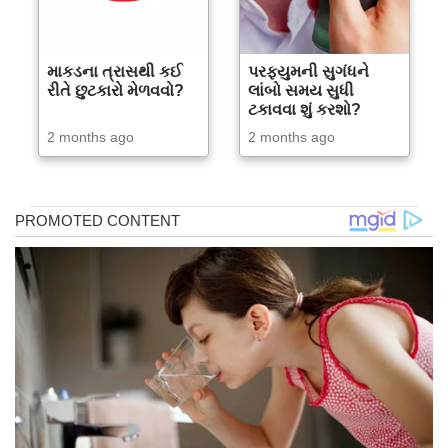
માકડના ત્રાસથી કઈ
પરફ્યુમની સુગંધને
રીતે છુટકારો મેળવવો?
લાંબો સમય સુધી
ટકાવવા શું કરશો?
2 months ago
2 months ago