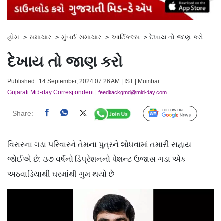
હોમ
>
સમાચાર
>
મુંબઈ સમાચાર
>
આર્ટિકલ્સ
>
દેખાય તો જાણ કરો
દેખાય તો જાણ કરો
Published : 14 September, 2024 07:26 AM | IST | Mumbai
Gujarati Mid-day Correspondent
| feedbackgmd@mid-day.com
Share:
Follow Us
વિરારના ગડા પરિવારને તેમના પુત્રને શોધવામાં તમારી સહાય
જોઈએ છે: ૩૭ વર્ષનો ડિપ્રેશનનો પેશન્ટ ઉજાસ ગડા એક
અઠવાડિયાથી ઘરમાંથી ગુમ થયો છે