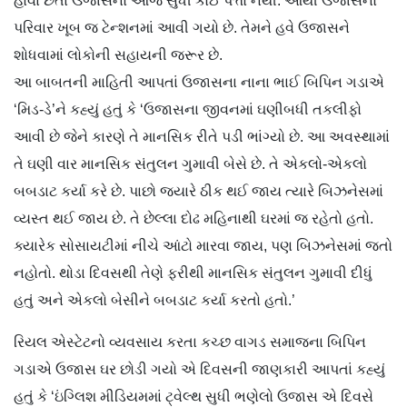
હોવા છતાં ઉજાસનો આજ સુધી કોઈ પત્તો નથી. આથી ઉજાસનો
પરિવાર ખૂબ જ ટેન્શનમાં આવી ગયો છે. તેમને હવે ઉજાસને
શોધવામાં લોકોની સહાયની જરૂર છે.
આ બાબતની માહિતી આપતાં ઉજાસના નાના ભાઈ બિપિન ગડાએ
‘મિડ-ડે’ને કહ્યું હતું કે ‘ઉજાસના જીવનમાં ઘણીબધી તકલીફો
આવી છે જેને કારણે તે માનસિક રીતે પડી ભાંગ્યો છે. આ અવસ્થામાં
તે ઘણી વાર માનસિક સંતુલન ગુમાવી બેસે છે. તે એકલો-એકલો
બબડાટ કર્યા કરે છે. પાછો જ્યારે ઠીક થઈ જાય ત્યારે બિઝનેસમાં
વ્યસ્ત થઈ જાય છે. તે છેલ્લા દોઢ મહિનાથી ઘરમાં જ રહેતો હતો.
ક્યારેક સોસાયટીમાં નીચે આંટો મારવા જાય, પણ બિઝનેસમાં જતો
નહોતો. થોડા દિવસથી તેણે ફરીથી માનસિક સંતુલન ગુમાવી દીધું
હતું અને એકલો બેસીને બબડાટ કર્યા કરતો હતો.’
રિયલ એસ્ટેટનો વ્યવસાય કરતા કચ્છ વાગડ સમાજના બિપિન
ગડાએ ઉજાસ ઘર છોડી ગયો એ દિવસની જાણકારી આપતાં કહ્યું
હતું કે ‘ઇંગ્લિશ મીડિયમમાં ટ્વેલ્થ સુધી ભણેલો ઉજાસ એ દિવસે