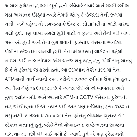
અમારા ફ્લૅટના હૉલમાં સૂતો હતો. રવિવારે સવારે મારાં મમ્મી રમીલા
ગડા અચાનક ઊઠ્યાં ત્યારે તેમણે જોયું કે ઉજાસ તેની રૂમમાં
નથી. અમે પહેલાં તો સમજ્યા કે ઉજાસ સોસાયટીમાં આંટો મારવા
ગયો હશે, પણ લાંબા સમય સુધી પાછો ન ફરતાં અમે તેની શોધખોળ
શરૂ કરી હતી અને તેના ગુમ થવાની ફરિયાદ વિરારના અર્નાલા
પોલીસ-સ્ટેશનમાં લખાવી હતી. તેના મોબાઇલનું લોકેશન પહેલાં
બાંદરા, પછી નાલાસોપારા એમ ચેન્જ થતું રહેતું હતું. પોલીસનું માનવું
છે કે તે ટ્રેનમાં જ ફરતો હતો. આ દરમ્યાન તેણે બાંદરામાં તેના
ATMમાંથી નાની-નાની રકમ કરીને ૧૭,૦૦૦ રૂપિયા ઉપાડ્યા હતા.
આ પૈસા તેણે જ ઉપાડ્યા છે કે અન્ય કોઈએ એ બાબતમાં અમે
હજી શ્યૉર નથી. અમે આ માટે ATMના CCTV કૅમેરાનાં ફુટેજની
રાહ જોઈ રહ્યા છીએ. ત્યાર પછી એક પણ રૂપિયાનું ટ્રાન્ઝૅક્શન
થયું નથી. સાંજના ૪.૩૦ વાગ્યે તેના ફોનનું લોકેશન ગ્રાન્ટ રોડ
સ્ટેશન બતાવતું હતું. જોકે તેનો મોબાઇલ ૮ સપ્ટેમ્બરના સાંજના
પાંચ વાગ્યા પછી બંધ થઈ ગયો છે. આથી હવે એ પણ ટ્રેસ થતો