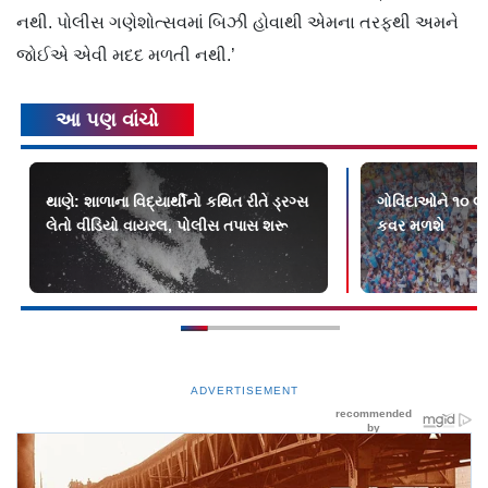
નથી. પોલીસ ગણેશોત્સવમાં બિઝી હોવાથી એમના તરફથી અમને
જોઈએ એવી મદદ મળતી નથી.’
આ પણ વાંચો
થાણે: શાળાના વિદ્યાર્થીનો કથિત રીતે ડ્રગ્સ
ગોવિંદાઓને ૧૦ લા
લેતો વીડિયો વાયરલ, પોલીસ તપાસ શરૂ
કવર મળશે
ADVERTISEMENT