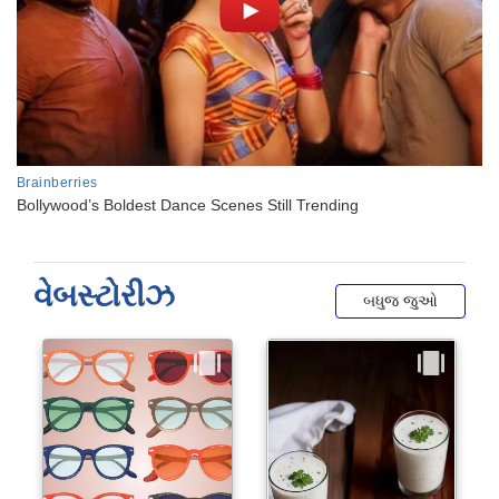
વેબસ્ટોરીઝ
બધુજ જુઓ