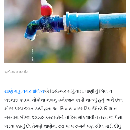
પ્રતીકાત્મક તસવીર
થાણે મહાનગરપાલિકા
એ ડિસેમ્બર મહિનામાં પાણીનું બિલ ન
ભરનારા ૨૬૦૬ લોકોના નળનું કનેક્શન કાપી નાખ્યું હતું અને ૪૧૧
મોટર પમ્પ જપ્ત કર્યા હતા.આ સિવાય વૉટર ડિપાર્ટમેન્ટે બિલ ન
ભરનારા બીજા ૨૩૩૦ કસ્ટમરોને નોટિસ મોકલાવીને તરત જ પૈસા
ભરવા કહ્યું છે. તેમણે થાણેના ૭૩ પમ્પ રૂમને પણ સીલ મારી દીધું