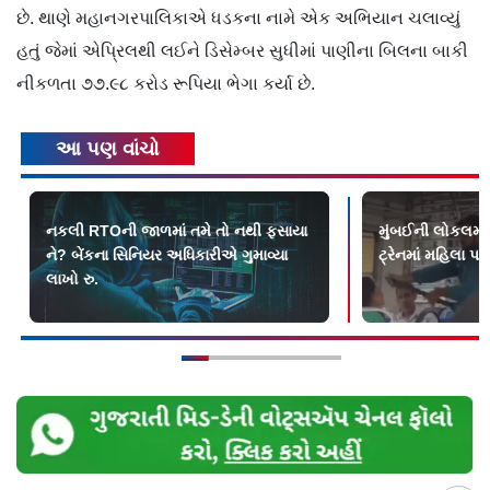
છે. થાણે મહાનગરપાલિકાએ ધડકના નામે એક અભિયાન ચલાવ્યું
હતું જેમાં એપ્રિલથી લઈને ડિસેમ્બર સુધીમાં પાણીના બિલના બાકી
નીકળતા ૭૭.૯૮ કરોડ રૂપિયા ભેગા કર્યા છે.
આ પણ વાંચો
નકલી RTOની જાળમાં તમે તો નથી ફસાયા
મુંબઈની લોકલમાં 
ને? બેંકના સિનિયર અધિકારીએ ગુમાવ્યા
ટ્રેનમાં મહિલા પર
લાખો રુ.