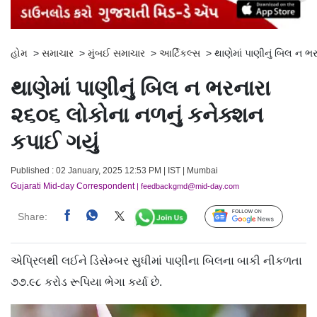
હોમ
>
સમાચાર
>
મુંબઈ સમાચાર
>
આર્ટિકલ્સ
>
થાણેમાં પાણીનું બિલ ન ભ
થાણેમાં પાણીનું બિલ ન ભરનારા
૨૬૦૬ લોકોના નળનું કનેક્શન
કપાઈ ગયું
Published : 02 January, 2025 12:53 PM | IST | Mumbai
Gujarati Mid-day Correspondent
| feedbackgmd@mid-day.com
Share:
Follow Us
એપ્રિલથી લઈને ડિસેમ્બર સુધીમાં પાણીના બિલના બાકી નીકળતા
૭૭.૯૮ કરોડ રૂપિયા ભેગા કર્યા છે.