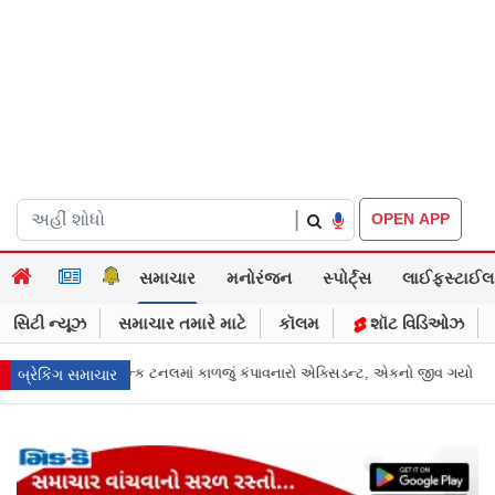
|
OPEN APP
સમાચાર
મનોરંજન
સ્પોર્ટ્સ
લાઈફસ્ટાઈલ
સિટી ન્યૂઝ
સમાચાર તમારે માટે
કૉલમ
શૉટ વિડિઓઝ
ડન્ટ, એકનો જીવ ગયો
Gujarat News: મોરબીમાં મેજિક! કૂવાનું પાણી દરિયાનાં મોજા
બ્રેકિંગ સમાચાર