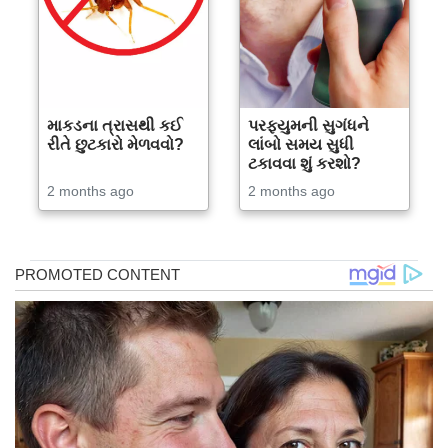
માકડના ત્રાસથી કઈ
પરફ્યુમની સુગંધને
રીતે છુટકારો મેળવવો?
લાંબો સમય સુધી
ટકાવવા શું કરશો?
2 months ago
2 months ago