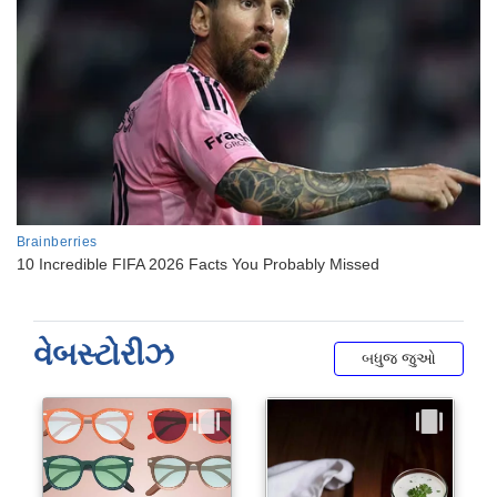
વેબસ્ટોરીઝ
બધુજ જુઓ