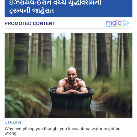
ઇઝરાયલ-ઈરાન વચ્ચે યુદ્ધવિરામની
ટ્રમ્પની જાહેરાત