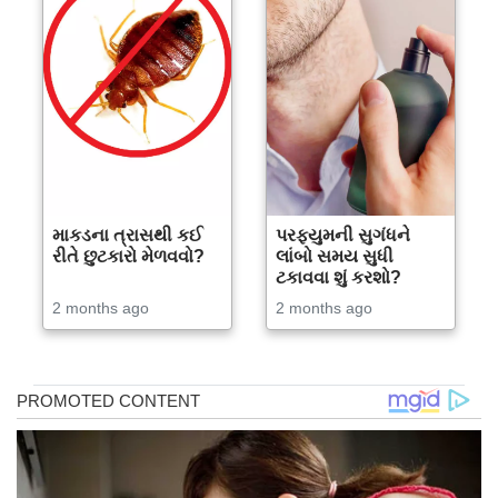
માકડના ત્રાસથી કઈ
પરફ્યુમની સુગંધને
રીતે છુટકારો મેળવવો?
લાંબો સમય સુધી
ટકાવવા શું કરશો?
2 months ago
2 months ago