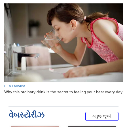
વેબસ્ટોરીઝ
બધુજ જુઓ