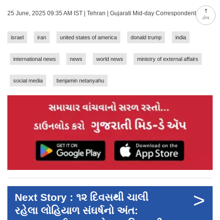
25 June, 2025 09:35 AM IST | Tehran | Gujarati Mid-day Correspondent
ટોચ
israel
iran
united states of america
donald trump
india
international news
news
world news
ministry of external affairs
social media
benjamin netanyahu
>
Next Story : ૧૨ દિવસથી ચાલી
રહેલા લોહિયાળ સંઘર્ષનો અંત: