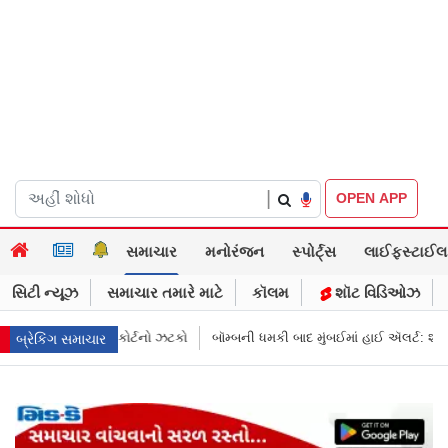
|
OPEN APP
સમાચાર
મનોરંજન
સ્પોર્ટ્સ
લાઈફસ્ટાઈલ
સિટી ન્યૂઝ
સમાચાર તમારે માટે
કૉલમ
શૉટ વિડિઓઝ
્બની ધમકી બાદ મુંબઈમાં હાઈ ઍલર્ટ: શહેરની સુરક્ષા વધારી તપાસ શરૂ, જુઓ તસવીરો
બ્રેકિંગ સમાચાર