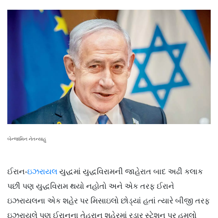
બેન્જામિન નેતન્યાહુ
ઈરાન-
ઇઝરાયલ
યુદ્ધમાં યુદ્ધવિરામની જાહેરાત બાદ અઢી કલાક
પછી પણ યુદ્ધવિરામ થયો નહોતો અને એક તરફ ઈરાને
ઇઝરાયલના એક શહેર પર મિસાઇલો છોડ્યાં હતાં ત્યારે બીજી તરફ
ઇઝરાયલે પણ ઈરાનના તેહરાન શહેરમાં રડાર સ્ટેશન પર હુમલો