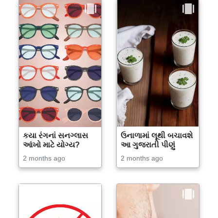
કયા રંગનાં સનગ્લાસ
ઉનાળામાં લૂથી બચાવશે
આંખો માટે યોગ્ય?
આ ગુજરાતી પીણું
2 months ago
2 months ago