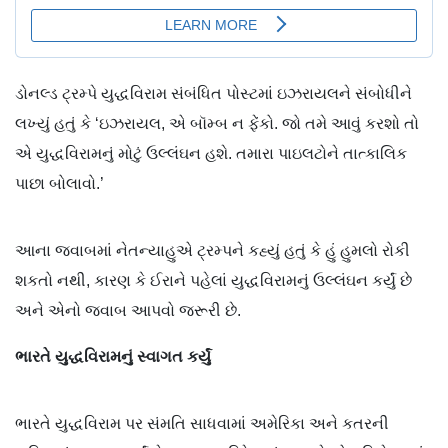
ડોનલ્ડ ટ્રમ્પે યુદ્ધવિરામ સંબંધિત પોસ્ટમાં ઇઝરાયલને સંબોધીને
લખ્યું હતું કે ‘ઇઝરાયલ, એ બૉમ્બ ન ફેંકો. જો તમે આવું કરશો તો
એ યુદ્ધવિરામનું મોટું ઉલ્લંઘન હશે. તમારા પાઇલટોને તાત્કાલિક
પાછા બોલાવો.’
આના જવાબમાં નેતન્યાહુએ ટ્રમ્પને કહ્યું હતું કે હું હુમલો રોકી
શકતો નથી, કારણ કે ઈરાને પહેલાં યુદ્ધવિરામનું ઉલ્લંઘન કર્યું છે
અને એનો જવાબ આપવો જરૂરી છે.
ભારતે
યુદ્ધવિરામનું
સ્વાગત
કર્યું
ભારતે યુદ્ધવિરામ પર સંમતિ સાધવામાં અમેરિકા અને કતરની