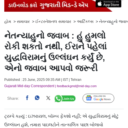
હોમ
>
સમાચાર
>
ઈન્ટરનેશનલ સમાચાર
>
આર્ટિકલ્સ
>
નેતન્યાહુનો જવાબ
નેતન્યાહુનો જવાબ : હું હુમલો
રોકી શકતો નથી, ઈરાને પહેલાં
યુદ્ધવિરામનું ઉલ્લંઘન કર્યું છે,
એનો જવાબ આપવો જરૂરી
Published : 25 June, 2025 09:35 AM | IST | Tehran
Gujarati Mid-day Correspondent
| feedbackgmd@mid-day.com
Share:
Follow Us
ટ્રમ્પે કહ્યું : ઇઝરાયલ, બૉમ્બ ફેંકશો નહીં; એ યુદ્ધવિરામનું મોટું
ઉલ્લંઘન હશે, તમારા પાઇલટોને તાત્કાલિક પાછા બોલાવો