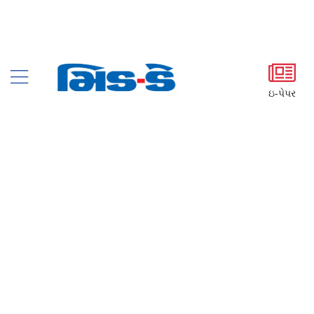
ઇ-પેપર