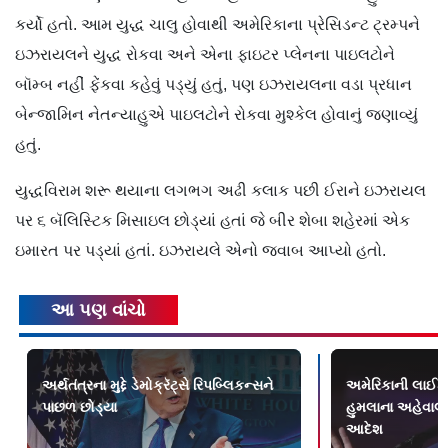
કર્યો હતો. આમ યુદ્ધ ચાલુ હોવાથી અમેરિકાના પ્રેસિડન્ટ ટ્રમ્પને
ઇઝરાયલને યુદ્ધ રોકવા અને એના ફાઇટર પ્લેનના પાઇલટોને
બૉમ્બ નહીં ફેંકવા કહેવું પડ્યું હતું, પણ ઇઝરાયલના વડા પ્રધાન
બેન્જામિન નેતન્યાહુએ પાઇલટોને રોકવા મુશ્કેલ હોવાનું જણાવ્યું
હતું.
યુદ્ધવિરામ શરૂ થયાના લગભગ અઢી કલાક પછી ઈરાને ઇઝરાયલ
પર ૬ બૅલિસ્ટિક મિસાઇલ છોડ્યાં હતાં જે બીર શેબા શહેરમાં એક
ઇમારત પર પડ્યાં હતાં. ઇઝરાયલે એનો જવાબ આપ્યો હતો.
આ પણ વાંચો
અર્થતંત્રના મુદ્દે ડેમોક્રૅટ્સે રિપબ્લિકન્સને
અમેરિકાની લાઈ
પાછળ છોડ્યા
હુમલાના અહેવાલ,
આદેશ