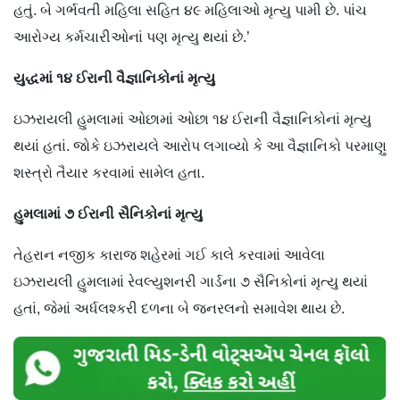
હતું. બે ગર્ભવતી મહિલા સહિત ૪૯ મહિલાઓ મૃત્યુ પામી છે. પાંચ
આરોગ્ય કર્મચારીઓનાં પણ મૃત્યુ થયાં છે.’
યુદ્ધમાં
૧૪
ઈરાની
વૈજ્ઞાનિકોનાં
મૃત્યુ
ઇઝરાયલી હુમલામાં ઓછામાં ઓછા ૧૪ ઈરાની વૈજ્ઞાનિકોનાં મૃત્યુ
થયાં હતાં. જોકે ઇઝરાયલે આરોપ લગાવ્યો કે આ વૈજ્ઞાનિકો પરમાણુ
શસ્ત્રો તૈયાર કરવામાં સામેલ હતા.
હુમલામાં
૭
ઈરાની
સૈનિકોનાં
મૃત્યુ
તેહરાન નજીક કારાજ શહેરમાં ગઈ કાલે કરવામાં આવેલા
ઇઝરાયલી હુમલામાં રેવલ્યુશનરી ગાર્ડના ૭ સૈનિકોનાં મૃત્યુ થયાં
હતાં, જેમાં અર્ધલશ્કરી દળના બે જનરલનો સમાવેશ થાય છે.