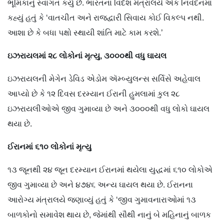
ભૂમિકાનું સ્વાગત કર્યું છે. ભારતના વિદેશ મંત્રાલયે એક નિવેદનમાં
કહ્યું હતું કે ‘વાતચીત અને રાજદ્વારી સિવાય કોઈ વિકલ્પ નથી.
આશા છે કે બધા પક્ષો સ્થાયી શાંતિ માટે કામ કરશે.’
ઇઝરાયલમાં
૨૮
લોકોનાં
મૃત્યુ
,
૩૦૦૦થી
વધુ
ઘાયલ
ઇઝરાયલની મેગેન ડેવિડ એડોમ ઍમ્બ્યુલન્સ સર્વિસે અહેવાલ
આપ્યો છે કે ૧૨ દિવસ દરમ્યાન ઈરાની હુમલામાં કુલ ૨૮
ઇઝરાયલીઓએ જીવ ગુમાવ્યા છે અને ૩૦૦૦થી વધુ લોકો ઘાયલ
થયા છે.
ઈરાનમાં
૬૧૦
લોકોનાં
મૃત્યુ
૧૩ જૂનથી ૨૪ જૂન દરમ્યાન ઈરાનમાં થયેલા યુદ્ધમાં ૬૧૦ લોકોએ
જીવ ગુમાવ્યા છે અને ૪૭૪૬ અન્ય ઘાયલ થયા છે. ઈરાનના
આરોગ્ય મંત્રાલયે જણાવ્યું હતું કે ‘જીવ ગુમાવનારાઓમાં ૧૩
બાળકોનો સમાવેશ થાય છે, જેમાંથી સૌથી નાનું બે મહિનાનું બાળક