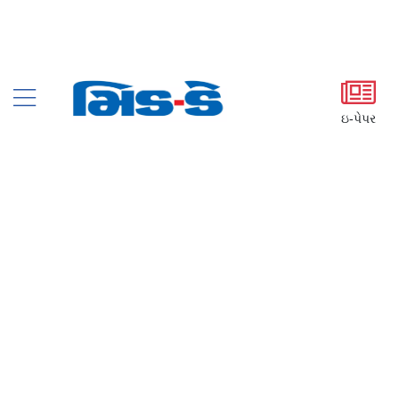
ઇ-પેપર