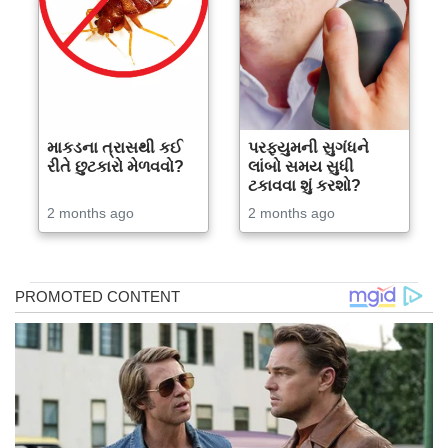
માકડના ત્રાસથી કઈ
પરફ્યુમની સુગંધને
રીતે છુટકારો મેળવવો?
લાંબો સમય સુધી
ટકાવવા શું કરશો?
2 months ago
2 months ago