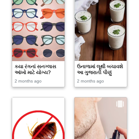
કયા રંગનાં સનગ્લાસ
ઉનાળામાં લૂથી બચાવશે
આંખો માટે યોગ્ય?
આ ગુજરાતી પીણું
2 months ago
2 months ago