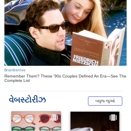
વેબસ્ટોરીઝ
બધુજ જુઓ