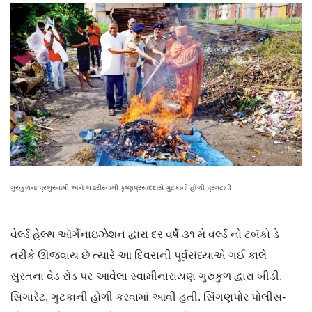
ગુરુકુળના પ્રભુસ્વામી અને ભંડારીસ્વામી કૃષ્ણપ્રસાદદાસે ગુટકાની હોળી પ્રગટાવી
વેર્લ્ડ હેલ્થ ઑર્ગેનાઇઝેશન દ્વારા દર વર્ષે ૩૧ મે વર્લ્ડ નો ટબૅકો ડે
તરીકે ઊજવાય છે ત્યારે આ દિવસની પૂર્વસંધ્યાએ ગઈ કાલે
સુરતના વેડ રોડ પર આવેલા સ્વામીનારાયણ ગુરુકુળ દ્વારા બીડી,
સિગારેટ, ગુટકાની હોળી કરવામાં આવી હતી. સિંગણપોર પોલીસ-