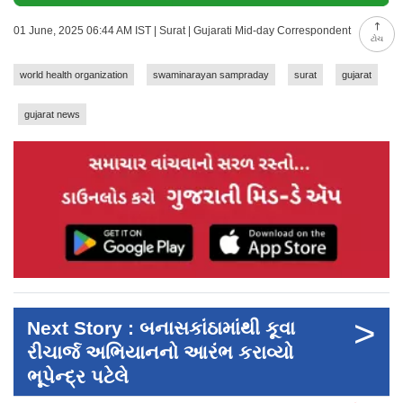
01 June, 2025 06:44 AM IST | Surat | Gujarati Mid-day Correspondent
ટોચ
world health organization
swaminarayan sampraday
surat
gujarat
gujarat news
>
Next Story : બનાસકાંઠામાંથી કૂવા
રીચાર્જ અભિયાનનો આરંભ કરાવ્યો
ભૂપેન્દ્ર પટેલે