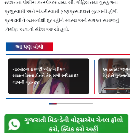
સ્ટેશનના પોલીસ-ઇન્સ્પેક્ટર વાય. બી. ગોહિલ તથા ગુરુકુળના
પ્રભુસ્વામી અને ભંડારીસ્વામી કૃષ્ણપ્રસાદદાસે ગુટકાની હોળી
પ્રગટાવીને વ્યસનોથી દૂર રહીને સ્વસ્થ અને સશક્ત સમાજનું
નિર્માણ કરવાનો સંદેશ આપ્યો હતો.
આ પણ વાંચો
ચારુસેટના ફેકલ્ટી ઑફ મેડીકલ
Gujarat: જામનગ
સાયન્સીસના ડીનને કેમ મળી રૂપિયા 62
ટેડ્રોસે ગુજરાતી
લાખની ગ્રાન્ટ?