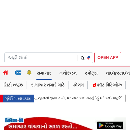
|
OPEN APP
સમાચાર
મનોરંજન
સ્પોર્ટ્સ
લાઈફસ્ટાઈલ
સિટી ન્યૂઝ
સમાચાર તમારે માટે
કૉલમ
શૉટ વિડિઓઝ
ાદ કહ્યું “હું ઘરે જઈ શકું?”
‘હું બાબા બાગેશ્વર નથી...’: IIT દિલ્હીમાં વિદ્યાર્
બ્રેકિંગ સમાચાર