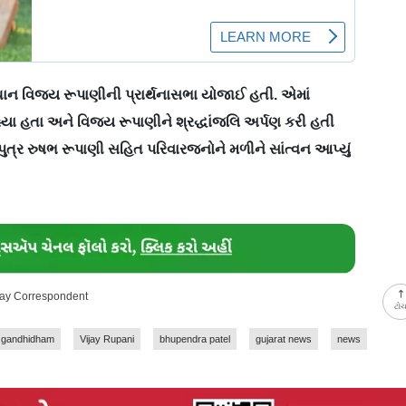
્રધાન વિજય રૂપાણીની પ્રાર્થનાસભા યોજાઈ હતી. એમાં
રહ્યા હતા અને વિજય રૂપાણીને શ્રદ્ધાંજલિ અર્પણ કરી હતી
ુત્ર રુષભ રૂપાણી સહિત પરિવારજનોને મળીને સાંત્વન આપ્યું
day Correspondent
ટો
gandhidham
Vijay Rupani
bhupendra patel
gujarat news
news