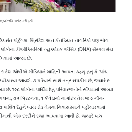
 શ્રદ્ધાંજલિ અર્પણ કરી હતી
 ઉપરાંત પોર્ટુગલ, બ્રિટિશ અને કૅનેડિયન નાગરિકો પણ ભોગ
૨૧૫ લોકોના ડીઑક્સિરિબૉ ન્યુક્લેઇક ઍસિડ (DNA) સૅમ્પલ મૅચ
પવામાં આવ્યા છે.
 રાકેશ જોષીએ મીડિયાને માહિતી આપતાં કહ્યું હતું કે ‘પાંચ
્વીકારવા આવશે. ૩ પરિવારો સાથે તંત્ર સંપર્કમાં છે, જ્યારે ૯
છે. ૧૯૮ લોકોના પાર્થિવ દેહ પરિવારજનોને સોંપવામાં આવ્યા
ટુગલના, ૩૨ બ્રિટનના, ૧ કૅનેડાનો નાગરિક તેમ જ ૯ નૉન-
૮૩ પાર્થિવ દેહને બાય રોડ તેમના નિવાસસ્થાને પહોંચાડવામાં
દીમાંથી એક દરદીને રજા આપવામાં આવી છે, જ્યારે પાંચ