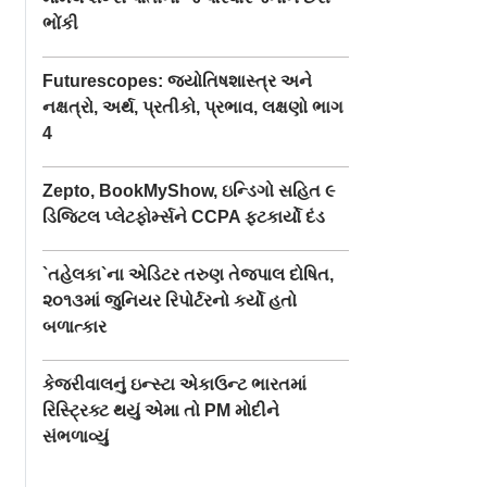
ભોંકી
Futurescopes: જ્યોતિષશાસ્ત્ર અને
નક્ષત્રો, અર્થ, પ્રતીકો, પ્રભાવ, લક્ષણો ભાગ
4
Zepto, BookMyShow, ઇન્ડિગો સહિત ૯
ડિજિટલ પ્લેટફોર્મ્સને CCPA ફટકાર્યો દંડ
`તહેલકા`ના એડિટર તરુણ તેજપાલ દોષિત,
૨૦૧૩માં જુનિયર રિપોર્ટરનો કર્યો હતો
બળાત્કાર
કેજરીવાલનું ઇન્સ્ટા એકાઉન્ટ ભારતમાં
રિસ્ટ્રિક્ટ થયું એમા તો PM મોદીને
સંભળાવ્યું