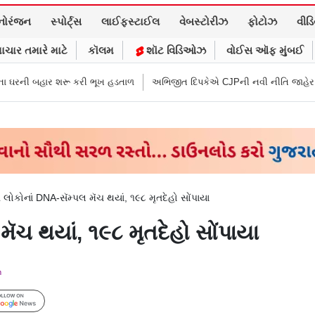
નોરંજન
સ્પોર્ટ્સ
લાઈફસ્ટાઈલ
વેબસ્ટોરીઝ
ફોટોઝ
વીડ
ાચાર તમારે માટે
કૉલમ
શૉટ વિડિઓઝ
વોઈસ ઑફ મુંબઈ
રી ભૂખ હડતાળ
અભિજીત દિપકેએ CJPની નવી નીતિ જાહેર કરી, સપ્ટેમ્બરથી દેશભ
 લોકોનાં DNA-સૅમ્પલ મૅચ થયાં, ૧૯૮ મૃતદેહો સોંપાયા
ૅચ થયાં, ૧૯૮ મૃતદેહો સોંપાયા
m
Follow Us