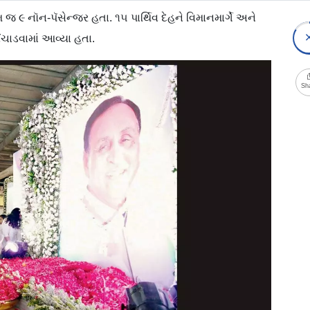
મ જ ૯ નૉન-પૅસેન્જર હતા. ૧૫ પાર્થિવ દેહને વિમાનમાર્ગે અને
ોંચાડવામાં આવ્યા હતા.
Sh