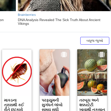
બધુજ જુઓ
માકડના
પરફ્યુમની
તરબૂચ અને
ત્રાસથી કઈ
સુગંધને લાંબો
શક્કરટેટી
રીતે છુટકારો
સમય સુધી
ખાવાથી નુકસાન