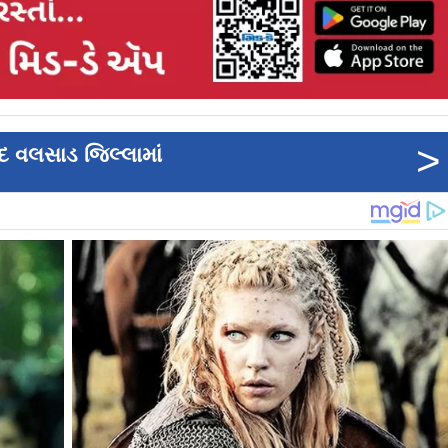
>
દ વલસાડ જિલ્લામાં