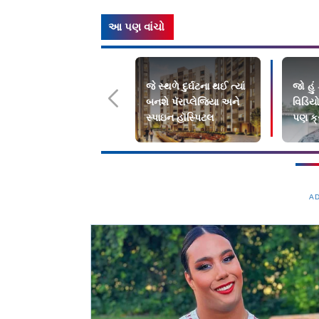
આ પણ વાંચો
જે સ્થળે દુર્ઘટના થઈ ત્યાં
જો હું
બનશે પૅરાપ્લેજિયા અને
વિડિય
સ્પાઇન હૉસ્પિટલ
પણ ક્
A