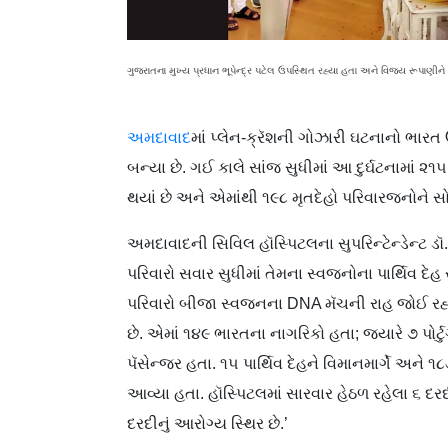
ગુજરાતના મુખ્ય પ્રધાન ભૂપેન્દ્ર પટેલ ઉપસ્થિત રહ્યા હતા અને વિજય રૂપાણીને
અમદાવાદ
માં પ્લેન-ક્રૅશની ગોઝારી ઘટનાનો ભારત
બન્યા છે. ગઈ કાલે સાંજ સુધીમાં આ દુર્ઘટનામાં 
થયાં છે અને એમાંથી ૧૯૮ મૃતદેહો પરિવારજનોને સોં
અમદાવાદની સિવિલ હૉસ્પિટલના સુપરિન્ટેન્ડેન્ટ ડૉ.
પરિવારો સવાર સુધીમાં તેમના સ્વજનોના પાર્થિવ દેહ સ
પરિવારો બીજા સ્વજનના DNA મૅચની રાહ જોઈ રહ્યા 
છે. એમાં ૧૪૯ ભારતના નાગરિકો હતા; જ્યારે ૭ પોર્
પૅસેન્જર હતા. ૧૫ પાર્થિવ દેહને વિમાનમાર્ગે અને ૧
આવ્યા હતા. હૉસ્પિટલમાં સારવાર હેઠળ રહેલા ૬ દર
દરદીનું આરોગ્ય સ્થિર છે.’