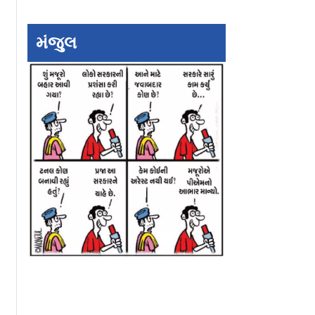
મંજુલ
 વર્ષે
ગુજરાતમાં ચાંદીપુરા
ગુજરાતમાં વરસાદથ
ે આવ્યું
વાઇરસથી બાવીસ
ત્રાહિમામ: 4ના મોત
બાળદરદીઓનાં મૃત્યુ
20,000 થી વધુ લોક
સલામત સ્થળોએ
ખસેડાયા