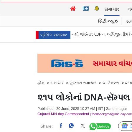
સમાચાર
મ
સિટી ન્યૂઝ
સમ
પી
“બીજા કેજરીવાલ નથી જોઈતા”: CJPના અભિજીત દિપકેના ઘરની બહાર શરૂ ક
બ્રેકિંગ સમાચાર
હોમ
>
સમાચાર
>
ગુજરાત સમાચાર
>
આર્ટિકલ્સ
>
૨૧૫
૨૧૫ લોકોનાં DNA-સૅમ્પલ મ
Published : 20 June, 2025 10:27 AM | IST | Gandhinagar
Gujarati Mid-day Correspondent
| feedbackgmd@mid-day.co
Share: