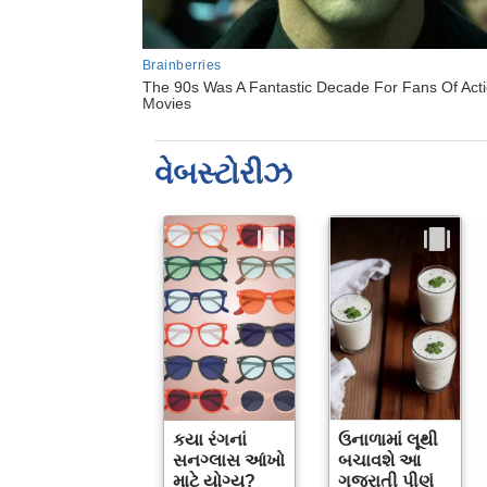
વેબસ્ટોરીઝ
કયા રંગનાં
ઉનાળામાં લૂથી
સનગ્લાસ આંખો
બચાવશે આ
માટે યોગ્ય?
ગુજરાતી પીણું