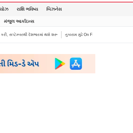
િયોઝ
રાશિ ભવિષ્ય
બિઝનેસ
મંજુલ આર્કાઇવ્સ
ારમાં થશે શરૂ
તુકારામ મુંઢે On Fire: "સરકારી નિયમો અનુસાર કામ નથી કરવું ત