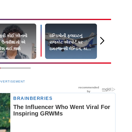
 ફરી કોઈ પ્લેનનો
ઇન્ડિગોની ફ્લાઇટનું
દુર્ઘટનાના એક
ો ઉતારીશ તો એ
રાજકોટ ઍરપોર્ટ પર
રિપોર્ટને બદલ
રૅશ થઈ જશે
ઇમરજન્સી લેન્ડિંગ, કાર્ગો
માત્ર નિવેદન
હોલ્ડમાં ધુમાડો
DVERTISEMENT