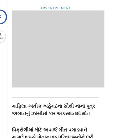
ADVERTISEMENT
are
માફિયા અતીક અહેમદના સૌથી નાના પુત્ર
અબાનનું ઝાંસીમાં કાર અકસ્માતમાં મોત
વિક્રોલીમાં મોટે અવાજે ગીત વગાડવાને
મામલે શખ્સે પોતાના જ પરિવારજનોને છરી