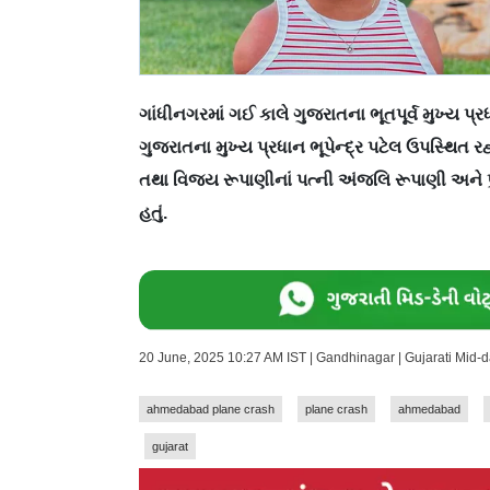
ગાંધીનગરમાં ગઈ કાલે ગુજરાતના ભૂતપૂર્વ મુખ્ય પ
ગુજરાતના મુખ્ય પ્રધાન ભૂપેન્દ્ર પટેલ ઉપસ્થિત 
તથા વિજય રૂપાણીનાં પત્ની અંજલિ રૂપાણી અને પ
હતું.
20 June, 2025 10:27 AM IST | Gandhinagar | Gujarati Mid-
ahmedabad plane crash
plane crash
ahmedabad
gujarat