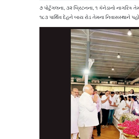
૭ પોર્ટુગલના, ૩૨ બ્રિટનના, ૧ કૅનેડાનો નાગરિક તે
૧૮૩ પાર્થિવ દેહને બાય રોડ તેમના નિવાસસ્થાને પહ