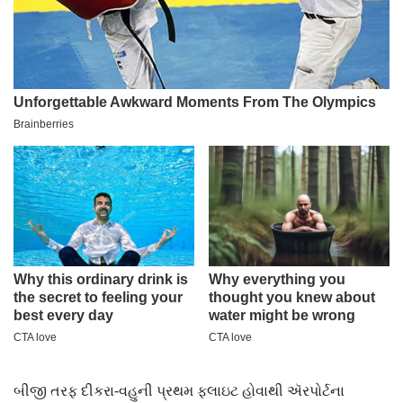
બીજી તરફ દીકરા-વહુની પ્રથમ ફ્લાઇટ હોવાથી ઍરપોર્ટના