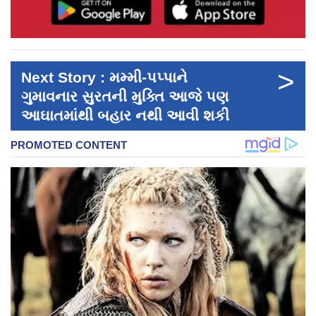
>
Next Story : મમ્મી-પપ્પાને
ગુમાવનાર સુરતની મુક્તિ આજે પણ
આઘાતમાંથી બહાર નથી આવી શકી