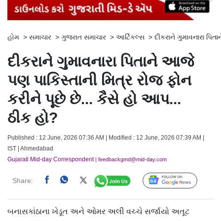
હોમ
>
સમાચાર
>
ગુજરાત સમાચાર
>
આર્ટિકલ્સ
>
દીકરાને ગુમાવનારા પિતા
દીકરાને ગુમાવનારા પિતાને આજે
પણ પાકિસ્તાની મિત્ર રોજ ફોન
કરીને પૂછે છે... કૈસે હો આપ...
ઠીક હો?
Published : 12 June, 2026 07:36 AM | Modified : 12 June, 2026 07:39 AM |
IST | Ahmedabad
Gujarati Mid-day Correspondent
| feedbackgmd@mid-day.com
Share:
Follow Us
બનાસકાંઠાના ખેડૂત અને ઓમર અલી વચ્ચે સર્જાયો અતૂટ