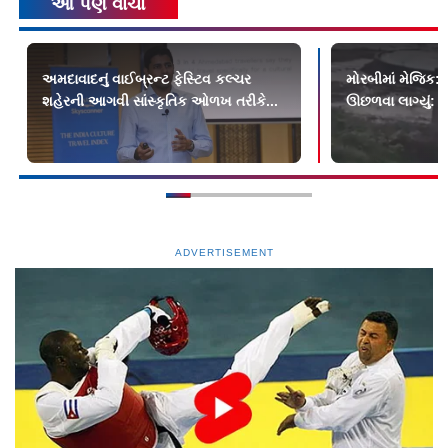
આ પણ વાંચો
અમદાવાદનું વાઈબ્રન્ટ ફેસ્ટિવ કલ્ચર
મોરબીમાં મેજિક: ક
શહેરની આગવી સાંસ્કૃતિક ઓળખ તરીકે...
ઊછળવા લાગ્યું: શુ
ADVERTISEMENT