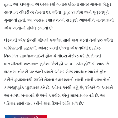
હતા. આ કાળમુખા અકસ્માતમાં બનાસકાંઠાના થાવર ગામના ખેડૂત
સાવધાન ચૌધરીએ તેમના ૨૬ વર્ષના પુત્ર કમલેશ અને પુત્રવધૂને
ગુમાવ્યાં હતાં. આ અસહ્ય શોક વચ્ચે સરહદો ઓળંગીને માનવતાનો
એક અનોખો સંબંધ રચાયો છે.
લંડનની એક ફૅન્સી શૉપમાં કમલેશ સાથે કામ કરતો તેનો ૪૦ વર્ષનો
પાકિસ્તાની સહકર્મી ઓમર અલી છેલ્લા એક વર્ષથી દરરોજ
નિયમિત સાવધાનભાઈને ફોન કે વૉઇસ મેસેજ કરે છે. તેમની
વાતચીતની શરૂઆત હંમેશાં ‘કૈસે હો આપ... ઠીક હો?’થી થાય છે.
લંડનમાં નોકરી પર જતી વખતે ઓમર રોજ સાવધાનભાઈને ફોન
કરીને હવામાનથી લઈને તેમના સ્વાસ્થ્યની નાની-નાની બાબતોની
કાળજીપૂર્વક પૂછપરછ કરે છે. ઓમર અલી કહે છે, ‘ઈશ્વરે જ અમારો
આ સંબંધ બનાવ્યો છે અને કમલેશ એનું માધ્યમ બન્યો છે. આ
પરિવાર સાથે વાત કરીને મારા દિલને શાંતિ મળે છે.’