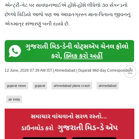
એન્ટ્રી-ગેટ પર સાવધાનભાઈએ હોંશે-હોંશે લીધેલો ૩૦ સેકન્ડનો
છેલ્લો વિડિયો આજે પણ આ આઘાતગ્રસ્ત માતા-પિતાના જીવનનું
એકમાત્ર સંભારણું બની રહ્યો છે.
12 June, 2026 07:39 AM IST | Ahmedabad | Gujarati Mid-day Correspondent
ટોચ
gujarat news
gujarat
ahmedabad plane crash
ahmedabad
air india