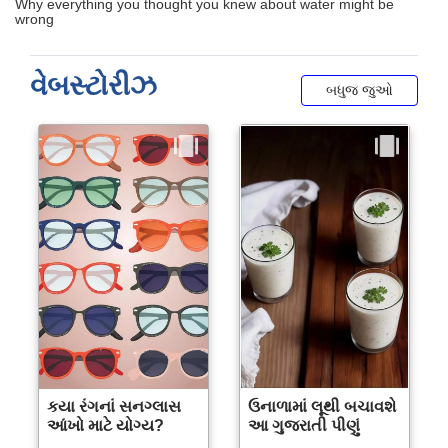
વેબસ્ટોરીઝ
બધુજ જુઓ
કયા રંગનાં સનગ્લાસ
ઉનાળામાં લૂથી બચાવશે
આંખો માટે યોગ્ય?
આ ગુજરાતી પીણું