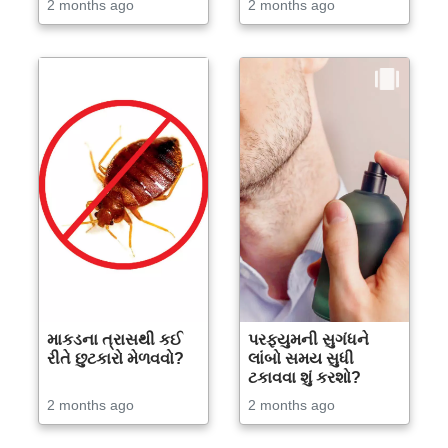
2 months ago
2 months ago
માકડના ત્રાસથી કઈ
પરફ્યુમની સુગંધને
રીતે છુટકારો મેળવવો?
લાંબો સમય સુધી
ટકાવવા શું કરશો?
2 months ago
2 months ago