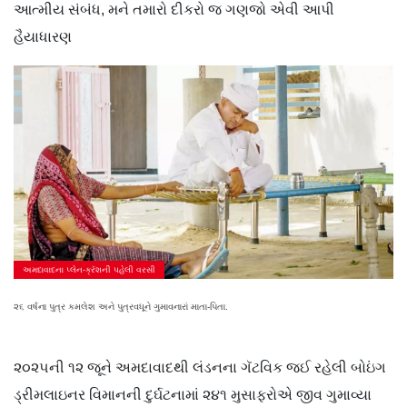
આત્મીય સંબંધ, મને તમારો દીકરો જ ગણજો એવી આપી
હૈયાધારણ
અમદાવાદના પ્લેન-ક્રૅશની પહેલી વરસી
૨૬ વર્ષના પુત્ર કમલેશ અને પુત્રવધૂને ગુમાવનારાં માતા-પિતા.
૨૦૨૫ની ૧૨ જૂને અમદાવાદથી લંડનના ગૅટવિક જઈ રહેલી બોઇંગ
ડ્રીમલાઇનર વિમાનની દુર્ઘટનામાં ૨૪૧ મુસાફરોએ જીવ ગુમાવ્યા