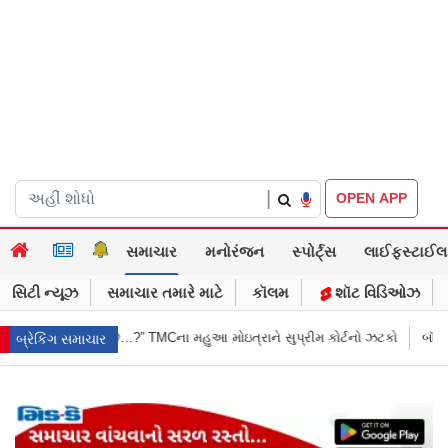
|
OPEN APP
સમાચાર
મનોરંજન
સ્પોર્ટ્સ
લાઈફસ્ટાઈલ
સિટી ન્યૂઝ
સમાચાર તમારે માટે
કૉલમ
શૉટ વિડિઓઝ
ોઇત્રાને સુપ્રીમ કોર્ટનો ઝટકો
બૉમ્બની ધમકી બાદ મુંબઈમાં હાઈ ઍલર્ટ: શહેરન
બ્રેકિંગ સમાચાર