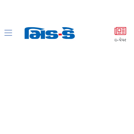
ઇ-પેપર