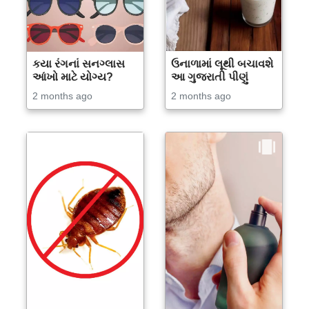
કયા રંગનાં સનગ્લાસ
ઉનાળામાં લૂથી બચાવશે
આંખો માટે યોગ્ય?
આ ગુજરાતી પીણું
2 months ago
2 months ago