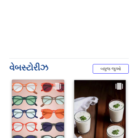
વેબસ્ટોરીઝ
બધુજ જુઓ