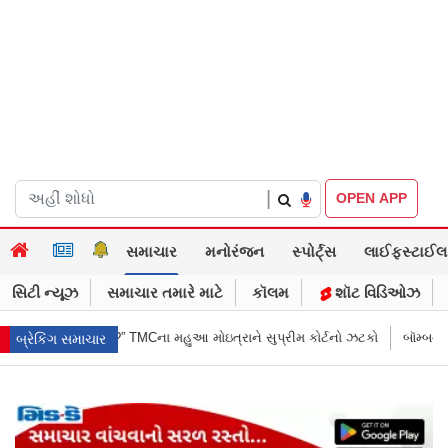
|
OPEN APP
સમાચાર
મનોરંજન
સ્પોર્ટ્સ
લાઈફસ્ટાઈલ
સિટી ન્યૂઝ
સમાચાર તમારે માટે
કૉલમ
શૉટ વિડિઓઝ
ોઇત્રાને સુપ્રીમ કોર્ટનો ઝટકો
બૉમ્બની ધમકી બાદ મુંબઈમાં હાઈ ઍલર્ટ: શહેરન
બ્રેકિંગ સમાચાર