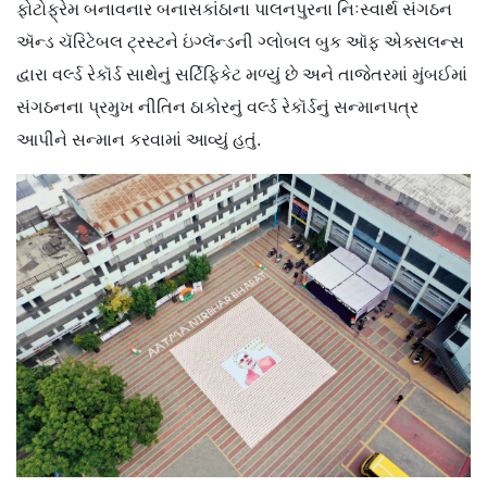
ફોટોફ્રેમ બનાવનાર બનાસકાંઠાના પાલનપુરના નિઃસ્વાર્થ સંગઠન
ઍન્ડ ચૅરિટેબલ ટ્રસ્ટને ઇંગ્લૅન્ડની ગ્લોબલ બુક ઑફ એક્સલન્સ
દ્વારા વર્લ્ડ રેકૉર્ડ સાથેનું સર્ટિફિકેટ મળ્યું છે અને તાજેતરમાં મુંબઈમાં
સંગઠનના પ્રમુખ નીતિન ઠાકોરનું વર્લ્ડ રેકૉર્ડનું સન્માનપત્ર
આપીને સન્માન કરવામાં આવ્યું હતું.