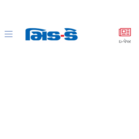
ઇ-પેપર