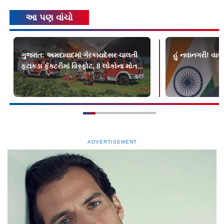
આ પણ વાંચો
ગુજરાત: અમદાવાદમાં ગેરકાયદેસર ચાલતી
હું નવાનગરી! વાત
ફટાકડા ફૅક્ટરીમાં વિસ્ફોટ, 8 લોકોના મોત
ADVERTISEMENT