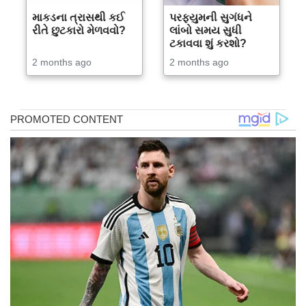
માકડના ત્રાસથી કઈ
પરફ્યુમની સુગંધને
રીતે છુટકારો મેળવવો?
લાંબો સમય સુધી
ટકાવવા શું કરશો?
2 months ago
2 months ago