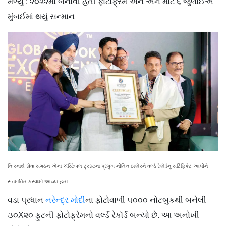
મળ્યું : ૨૦૨૨માં બનાવી હતી ફોટોફ્રેમ અને એને માટે ૬ જુલાઈએ
મુંબઈમાં થયું સન્માન
નિઃસ્વાર્થ સેવા સંગઠન ઍન્ડ ચૅરિટેબલ ટ્રસ્ટના પ્રમુખ નીતિન ઠાકોરને વર્લ્ડ રેકૉર્ડનું સર્ટિફિકેટ આપીને
સન્માનિત કરવામાં આવ્યા હતા.
વડા પ્રધાન
નરેન્દ્ર મોદી
ના ફોટોવાળી ૫૦૦૦ નોટબુકથી બનેલી
૩૦X૨૦ ફુટની ફોટોફ્રેમનો વર્લ્ડ રેકૉર્ડ બન્યો છે. આ અનોખી