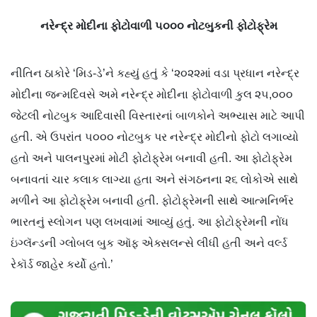
નરેન્દ્ર મોદીના ફોટોવાળી ૫૦૦૦ નોટબુકની ફોટોફ્રેમ
નીતિન ઠાકોરે ‘મિડ-ડે’ને કહ્યું હતું કે ‘૨૦૨૨માં વડા પ્રધાન નરેન્દ્ર
મોદીના જન્મદિવસે અમે નરેન્દ્ર મોદીના ફોટોવાળી કુલ ૨૫,૦૦૦
જેટલી નોટબુક આદિવાસી વિસ્તારનાં બાળકોને અભ્યાસ માટે આપી
હતી. એ ઉપરાંત ૫૦૦૦ નોટબુક પર નરેન્દ્ર મોદીનો ફોટો લગાવ્યો
હતો અને પાલનપુરમાં મોટી ફોટોફ્રેમ બનાવી હતી. આ ફોટોફ્રેમ
બનાવતાં ચાર કલાક લાગ્યા હતા અને સંગઠનના ૨૬ લોકોએ સાથે
મળીને આ ફોટોફ્રેમ બનાવી હતી. ફોટોફ્રેમની સાથે આત્મનિર્ભર
ભારતનું સ્લોગન પણ લખવામાં આવ્યું હતું. આ ફોટોફ્રેમની નોંધ
ઇંગ્લૅન્ડની ગ્લોબલ બુક ઑફ એક્સલન્સે લીધી હતી અને વર્લ્ડ
રેકૉર્ડ જાહેર કર્યો હતો.’