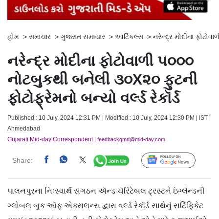
હોમ
>
સમાચાર
>
ગુજરાત સમાચાર
>
આર્ટિકલ્સ
>
નરેન્દ્ર મોદીના ફોટોવા
નરેન્દ્ર મોદીના ફોટોવાળી ૫૦૦૦
નોટબુકથી બનેલી ૩૦X૨૦ ફુટની
ફોટોફ્રેમનો બન્યો વર્લ્ડ રેકૉર્ડ
Published : 10 July, 2024 12:31 PM | Modified : 10 July, 2024 12:30 PM | IST |
Ahmedabad
Gujarati Mid-day Correspondent
| feedbackgmd@mid-day.com
Share:
Follow Us
પાલનપુરના નિઃસ્વાર્થ સંગઠન ઍન્ડ ચૅરિટેબલ ટ્રસ્ટને ઇંગ્લૅન્ડની
ગ્લોબલ બુક ઑફ એક્સલન્સ દ્વારા વર્લ્ડ રેકૉર્ડ સાથેનું સર્ટિફિકેટ