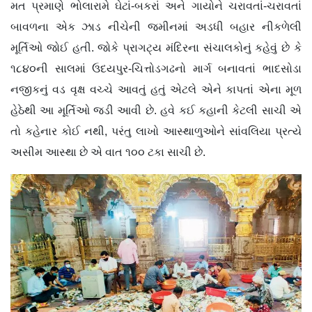
મત પ્રમાણે ભોલારામે ઘેટાં-બકરાં અને ગાયોને ચરાવતાં-ચરાવતાં
બાવળના એક ઝાડ નીચેની જમીનમાં અડધી બહાર નીકળેલી
મૂર્તિઓ જોઈ હતી. જોકે પ્રાગટ્ય મંદિરના સંચાલકોનું કહેવું છે કે
૧૮૪૦ની સાલમાં ઉદયપુર-ચિત્તોડગઢનો માર્ગ બનાવતાં ભાદસોડા
નજીકનું વડ વૃક્ષ વચ્ચે આવતું હતું એટલે એને કાપતાં એના મૂળ
હેઠેથી આ મૂર્તિઓ જડી આવી છે. હવે કઈ કહાની કેટલી સાચી એ
તો કહેનાર કોઈ નથી, પરંતુ લાખો આસ્થાળુઓને સાંવલિયા પ્રત્યે
અસીમ આસ્થા છે એ વાત ૧૦૦ ટકા સાચી છે.