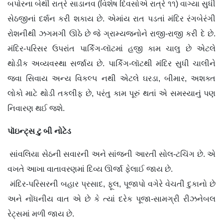
બપોરના બેથી રાત્રે સાડાનવ (વિશેષ દિવસોએ રાત્રે ૧૧) વાગ્યા સુધી
સેઠજીનાં દર્શન કરી શકાય છે. એમાંય રાત પડતાં મંદિર રંગબેરંગી
રોશનીથી ઝગમગી ઊઠે છે જે ગ્રામ્યજનોને રાજી-રાજી કરી દે છે.
મંદિર-પરિસર ઉપરાંત પાર્કિગ-લૉટમાં હજી કામ ચાલુ છે એટલે
થોડીક અવ્યવસ્થા સર્જાય છે. પાર્કિગ-લૉટથી મંદિર સુધી ચાલીને
જવા સિવાય અન્ય વિકલ્પ નથી એટલે ઘરડા, બીમાર, અશક્ત
લોકો માટે થોડી તકલીફ છે, પરંતુ કામ પૂરું થતાં એ સમસ્યાનું પણ
નિવારણ થઈ જશે.
પૉઇન્ટ્સ ટુ બી નોટેડ
સાંવલિયા સેઠની સવારની અને સાંજની આરતી સોલ-ટચિંગ છે. એ
વખતે આખા વાતાવરણમાં દિવ્ય ઊર્જા ફેલાઈ જાય છે.
મંદિર-પરિસરની બહાર પ્રસાદ, ફૂલ, પૂજાપો વગેરે વેચતી દુકાનો છે
અને નોંધનીય વાત એ છે કે ત્યાં દરેક પૂજા-સામગ્રી રીઝનેબલ
રેટ્સમાં મળી જાય છે.