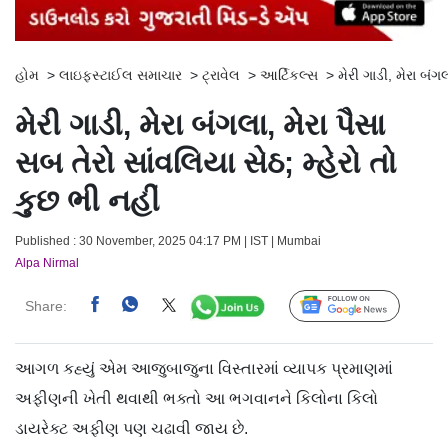
હોમ
>
લાઇફસ્ટાઈલ સમાચાર
>
ટ્રાવેલ
>
આર્ટિકલ્સ
>
મેરી ગાડી, મેરા બંગ
મેરી ગાડી, મેરા બંગલા, મેરા પૈસા
સબ તેરો સાંવલિયા સેઠ; મ્હેરો તો
કુછ ભી નહીં
Published : 30 November, 2025 04:17 PM | IST | Mumbai
Alpa Nirmal
Share:
Follow Us
આગળ કહ્યું એમ આજુબાજુના વિસ્તારમાં વ્યાપક પ્રમાણમાં
અફીણની ખેતી થવાથી ભક્તો આ ભગવાનને કિલોના કિલો
ડાયરેક્ટ અફીણ પણ ચઢાવી જાય છે.