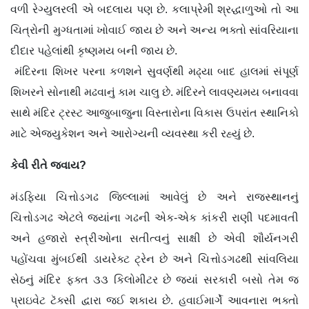
વળી રેગ્યુલરલી એ બદલાય પણ છે. કલાપ્રેમી શ્રદ્ધાળુઓ તો આ
ચિત્રોની મુગ્ધતામાં ખોવાઈ જાય છે અને અન્ય ભક્તો સાંવરિયાના
દીદાર પહેલાંથી કૃષ્ણમય બની જાય છે.
મંદિરના શિખર પરના કળશને સુવર્ણથી મઢ્યા બાદ હાલમાં સંપૂર્ણ
શિખરને સોનાથી મઢવાનું કામ ચાલુ છે. મંદિરને લાવણ્યમય બનાવવા
સાથે મંદિર ટ્રસ્ટ આજુબાજુના વિસ્તારોના વિકાસ ઉપરાંત સ્થાનિકો
માટે એજ્યુકેશન અને આરોગ્યની વ્યવસ્થા કરી રહ્યું છે.
કેવી રીતે જવાય?
મંડફિયા ચિત્તોડગઢ જિલ્લામાં આવેલું છે અને રાજસ્થાનનું
ચિત્તોડગઢ એટલે જ્યાંના ગઢની એક-એક કાંકરી રાણી પદમાવતી
અને હજારો સ્ત્રીઓના સતીત્વનું સાક્ષી છે એવી શૌર્યનગરી
પહોંચવા મુંબઈથી ડાયરેક્ટ ટ્રેન છે અને ચિત્તોડગઢથી સાંવલિયા
સેઠનું મંદિર ફક્ત ૩૩ કિલોમીટર છે જ્યાં સરકારી બસો તેમ જ
પ્રાઇવેટ ટૅક્સી દ્વારા જઈ શકાય છે. હવાઈમાર્ગે આવનારા ભક્તો