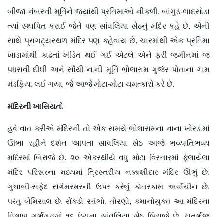
બીજા નંબરની મૂર્તિને જ્યાંથી પ્રતિમાઓ નીકળી, બાંગુડ-ભાદસોડા
ત્યાં સ્થાપિત કરાઈ જેને પણ સાંવલિયા સેઠનું મંદિર કહે છે. એની
સાથે પ્રાગટ્યસ્થળ મંદિર પણ કહેવાય છે. ચારમાંથી એક પ્રતિમા
ખાડામાંથી કાઢતાં ખંડિત થઈ ગઈ એટલે એને ફરી જમીનમાં જ
પધરાવી દીધી અને સૌથી નાની મૂર્તિ ભોલારામ ગુર્જર પોતાના ગામ
મંડફિયા લઈ ગયા, જે આજે મોટા-મોટા ચમત્કારો કરે છે.
મંદિરની ખાસિયતો
હવે વાત કરીએ મંદિરની તો એક સમયે ભોલારામના નાના ખોરડામાં
ઊભા રહીને દર્શન આપતા સાંવલિયા સેઠ આજે ભવ્યાતિભવ્ય
મંદિરમાં બિરાજે છે. ૨૦ એકરથીયે વધુ મોટા વિસ્તારમાં ફેલાયેલા
મંદિર પરિસરના મધ્યમાં ત્રિસ્તરીય નક્કાશીદાર મંદિર ઊભું છે.
ગુલાબી-સફેદ સંગેમરમરની ઉપર કરેલું કોતરકામ અર્વાચીન છે,
પરંતુ બેમિસાલ છે. સેંકડો સ્તંભો, તોરણો, કમાનોયુક્ત આ મંદિરના
વિશાળ ગર્ભગૃહમાં ૧૬ ઇંચના સાંવલિયા સેઠ બિરાજે છે. ચતુર્ભુજ