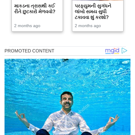
માકડના ત્રાસથી કઈ
પરફ્યુમની સુગંધને
રીતે છુટકારો મેળવવો?
લાંબો સમય સુધી
ટકાવવા શું કરશો?
2 months ago
2 months ago