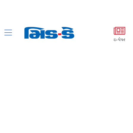
ઇ-પેપર