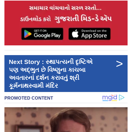
>
Next Story : સ્થાપત્યની દૃષ્ટિએ
પણ અદ્ભુત છે વિષ્ણુના કાચબા
અવતારનાં દર્શન કરાવતું શ્રી
કૂર્મનાથસ્વામી મંદિર