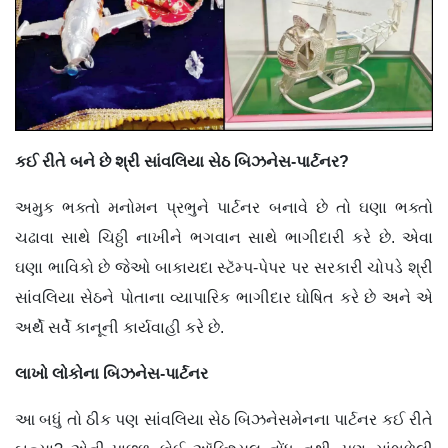
કઈ રીતે બને છે શ્રી સાંવલિયા સેઠ બિઝનેસ-પાર્ટનર?
અમુક ભક્તો મનોમન પ્રભુને પાર્ટનર બનાવે છે તો ઘણા ભક્તો
ચઢાવા સાથે ચિઠ્ઠી નાખીને ભગવાન સાથે ભાગીદારી કરે છે. એવા
ઘણા ભાવિકો છે જેઓ બાકાયદા સ્ટૅમ્પ-પેપર પર સરકારી ચોપડે શ્રી
સાંવલિયા સેઠને પોતાના વ્યાપારિક ભાગીદાર ઘોષિત કરે છે અને એ
અર્થે સર્વે કાનૂની કાર્યવાહી કરે છે.
લાખો લોકોના બિઝનેસ-પાર્ટનર
આ બધું તો ઠીક પણ સાંવલિયા સેઠ બિઝનેસમેનના પાર્ટનર કઈ રીતે