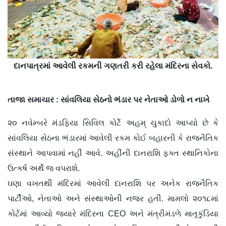
દાનપાત્રમાં આવેલી રકમની ગણતરી કરી રહેલા મંદિરના સેવકો.
તાજા સમાચાર : સાંવલિયા સેઠનો ભંડાર પર નેતાઓ ડોળો ન નાખે
૨૦ નવેમ્બરે મંડફિયા સિવિલ કોર્ટે અહમ્ ચુકાદો આપ્યો છે કે
સાંવલિયા સેઠના ભંડારમાં આવેલી રકમ કોઈ બહારની કે રાજનૈતિક
સંસ્થાને આપવામાં નહીં આવે. અહીંની દાનરાશિ ફક્ત સ્થાનિકોના
ઉત્કર્ષ અર્થે જ વપરાશે.
ઘણા વખતથી મંદિરમાં આવેલી દાનરાશિ પર અનેક રાજનૈતિક
પાર્ટીઓ, નેતાઓ અને સંસ્થાઓની નજર હતી. મામલો ૨૦૧૮માં
કોર્ટમાં આવ્યો જ્યારે મંદિરના CEO અને મંત્રીમંડળે માતૃકુંડિયા