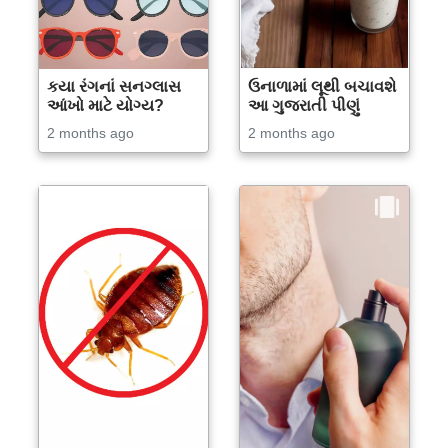
કયા રંગનાં સનગ્લાસ
ઉનાળામાં લૂથી બચાવશે
આંખો માટે યોગ્ય?
આ ગુજરાતી પીણું
2 months ago
2 months ago