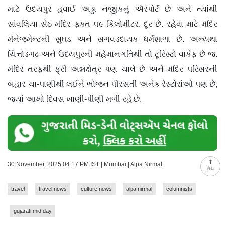
માટે ઉદયપુર હવાઈ અડ્ડા નજીકનું ઍરપોર્ટ છે અને ત્યાંથી
સાંવલિયા સેઠ મંદિર ફક્ત ૫૯ કિલોમીટર. દૂર છે. રહેવા માટે મંદિર
મૅનેજમેન્ટની સુઘડ અને સગવડદાયક ધર્મશાળા છે. અન્યથા
ચિત્તોડગઢ અને ઉદયપુરની મહેમાનગતિથી તો ટૂરિસ્ટો વાકેફ છે જ.
મંદિર તરફથી ફ્રી અન્નક્ષેત્ર પણ ચાલે છે અને મંદિર પરિસરની
બહાર ચા-પાણીથી લઈને ભોજન પીરસતી અનેક રેસ્ટોરાંઓ પણ છે,
જ્યાં આખો દિવસ ખાણી-પીણી મળી રહે છે.
30 November, 2025 04:17 PM IST | Mumbai | Alpa Nirmal
ટોચ
travel
travel news
culture news
alpa nirmal
columnists
gujarati mid day