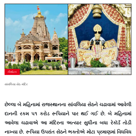
તીર્થાટન
સાંવલિયા સેઠ મંદિર
છેલ્લા બે મહિનામાં રાજસ્થાનના સાંવલિયા સેઠને ચઢાવામાં આવેલી
દાનની રકમ ૫૧ કરોડ રૂપિયાને પાર થઈ ગઈ છે. બે મહિનામાં
આવેલા ચઢાવાએ આ મંદિરના અત્યાર સુધીના બધા રેકૉર્ડ તોડી
નાખ્યા છે. રૂપિયા ઉપરાંત સેઠને ભક્તોએ મોટા પ્રમાણમાં વિધવિધ