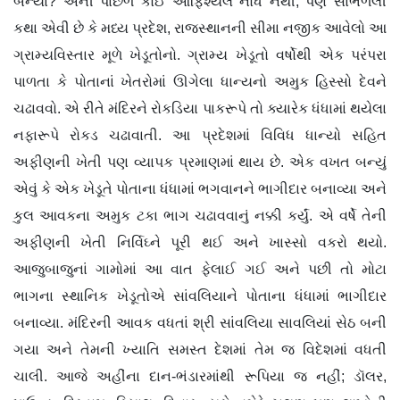
બન્યા? એની પાછળ કોઈ ઑફિશ્યલ નોંધ નથી, પણ સાંભળેલી
કથા એવી છે કે મધ્ય પ્રદેશ, રાજસ્થાનની સીમા નજીક આવેલો આ
ગ્રામ્યવિસ્તાર મૂળે ખેડૂતોનો. ગ્રામ્ય ખેડૂતો વર્ષોથી એક પરંપરા
પાળતા કે પોતાનાં ખેતરોમાં ઊગેલા ધાન્યનો અમુક હિસ્સો દેવને
ચઢાવવો. એ રીતે મંદિરને રોકડિયા પાકરૂપે તો ક્યારેક ધંધામાં થયેલા
નફારૂપે રોકડ ચઢાવાતી. આ પ્રદેશમાં વિવિધ ધાન્યો સહિત
અફીણની ખેતી પણ વ્યાપક પ્રમાણમાં થાય છે. એક વખત બન્યું
એવું કે એક ખેડૂતે પોતાના ધંધામાં ભગવાનને ભાગીદાર બનાવ્યા અને
કુલ આવકના અમુક ટકા ભાગ ચઢાવવાનું નક્કી કર્યું. એ વર્ષે તેની
અફીણની ખેતી નિર્વિઘ્ને પૂરી થઈ અને ખાસ્સો વકરો થયો.
આજુબાજુનાં ગામોમાં આ વાત ફેલાઈ ગઈ અને પછી તો મોટા
ભાગના સ્થાનિક ખેડૂતોએ સાંવલિયાને પોતાના ધંધામાં ભાગીદાર
બનાવ્યા. મંદિરની આવક વધતાં શ્રી સાંવલિયા સાવલિયાં સેઠ બની
ગયા અને તેમની ખ્યાતિ સમસ્ત દેશમાં તેમ જ વિદેશમાં વધતી
ચાલી. આજે અહીંના દાન-ભંડારમાંથી રૂપિયા જ નહીં; ડૉલર,