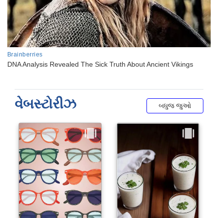
વેબસ્ટોરીઝ
બધુજ જુઓ