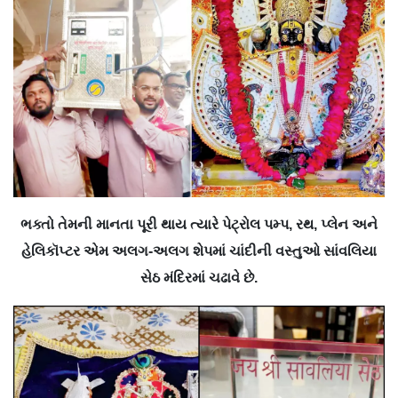
ભક્તો તેમની માનતા પૂરી થાય ત્યારે પેટ્રોલ પમ્પ, રથ, પ્લેન અને
હેલિકૉપ્ટર એમ અલગ-અલગ શેપમાં ચાંદીની વસ્તુઓ સાંવલિયા
સેઠ મંદિરમાં ચઢાવે છે.