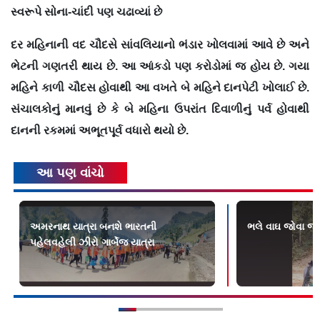
સ્વરૂપે સોના-ચાંદી પણ ચઢાવ્યાં છે
દર મહિનાની વદ ચૌદસે સાંવલિયાનો ભંડાર ખોલવામાં આવે છે અને
ભેટની ગણતરી થાય છે. આ આંકડો પણ કરોડોમાં જ હોય છે. ગયા
મહિને કાળી ચૌદસ હોવાથી આ વખતે બે મહિને દાનપેટી ખોલાઈ છે.
સંચાલકોનું માનવું છે કે બે મહિના ઉપરાંત દિવાળીનું પર્વ હોવાથી
દાનની રકમમાં અભૂતપૂર્વ વધારો થયો છે.
આ પણ વાંચો
અમરનાથ યાત્રા બનશે ભારતની
ભલે વાઘ જોવા જ
પહેલવહેલી ઝીરો ગાર્બેજ યાત્રા