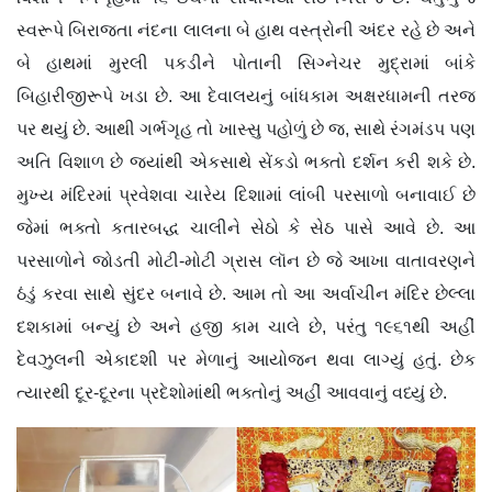
સ્વરૂપે બિરાજતા નંદના લાલના બે હાથ વસ્ત્રોની અંદર રહે છે અને
બે હાથમાં મુરલી પકડીને પોતાની સિગ્નેચર મુદ્રામાં બાંકે
બિહારીજીરૂપે ખડા છે. આ દેવાલયનું બાંધકામ અક્ષરધામની તરજ
પર થયું છે. આથી ગર્ભગૃહ તો ખાસ્સુ પહોળું છે જ, સાથે રંગમંડપ પણ
અતિ વિશાળ છે જ્યાંથી એકસાથે સેંકડો ભક્તો દર્શન કરી શકે છે.
મુખ્ય મંદિરમાં પ્રવેશવા ચારેય દિશામાં લાંબી પરસાળો બનાવાઈ છે
જેમાં ભક્તો કતારબદ્ધ ચાલીને સેઠો કે સેઠ પાસે આવે છે. આ
પરસાળોને જોડતી મોટી-મોટી ગ્રાસ લૉન છે જે આખા વાતાવરણને
ઠંડું કરવા સાથે સુંદર બનાવે છે. આમ તો આ અર્વાચીન મંદિર છેલ્લા
દશકામાં બન્યું છે અને હજી કામ ચાલે છે, પરંતુ ૧૯૬૧થી અહીં
દેવઝુલની એકાદશી પર મેળાનું આયોજન થવા લાગ્યું હતું. છેક
ત્યારથી દૂર-દૂરના પ્રદેશોમાંથી ભક્તોનું અહીં આવવાનું વધ્યું છે.