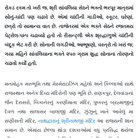
રોકડ રકમ તો ખરી જ, શ્રી સાંવલિયા સેઠને ભક્તો ભરપૂર માત્રામાં
સોનું-ચાંદી પણ ચઢાવે છે. એમાં ચાંદીની ગાડીઓ, સ્કૂટર, ઘરેણાં,
છત્રો તો સામાન્ય વાત છે. તાજેતરમાં એક ભક્તે સેઠને રજતમય
પેટ્રોલ-પમ્પ ચઢાવ્યો હતો તો રીસન્ટ્લી એક શ્રદ્ધાળુએ ચાંદીની
બંદૂક ભેટ કરી છે. સોનાની લગડીઓ, આભૂષણો, વસ્ત્રો તો ખરાં જ;
ગયા મહિને સાંવલિયાના ભક્તે ૨૫૦ ગ્રામ શુદ્ધ સોનાના તોરણનો
ચઢાવો કર્યો હતો.
મનમોહક મરુભૂમિ તથા મેસ્મેરાઇઝિંગ મહેલો અને કિલ્લાઓ સાથે
રાજસ્થાન અનેક દિવ્ય મંદિરોની પણ ભૂમિ છે. રાણકપુર, દેલવાડાનાં
જૈન દેરાસરો, બિકાનેરનું કરણીમાતા મંદિર, પુષ્કરનું બ્રહ્માજીનું
દેવળ તથા સાલાસર બાલાજી મંદિર, ઝુંઝુનૂં ખાતે આવેલું મા
રાણીસતી મંદિર,
નાથદ્વારાનું શ્રીનાથજી મંદિર
આ રાજ્યની શાન
સમાન છે. એમાંય છેલ્લા થોડા દશકાઓમાં વધુ પ્રસિદ્ધ થયેલા