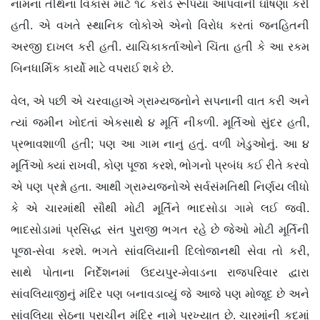
નામના તીર્થના વિકાસ માટે ૧૮ કરોડ રૂપિયા આપવાની ઘોષણા કરી
હતી. એ વખતે સ્થાનિક લોકોએ એનો વિરોધ કરતાં જનહિતની
અરજી દાખલ કરી હતી. યાચિકાકર્તાઓને ચિંતા હતી કે આ રકમ
બિનધાર્મિક કાર્યો માટે વપરાઈ શકે છે.
વેલ, એ પછી એ ચરવાહાએ ગ્રામ્યજનોને સપનાની વાત કરી અને
ત્યાં જમીન ખોદતાં એકસાથે ૪ મૂર્તિ નીકળી. મૂર્તિઓ સુંદર હતી,
પ્રભાવશાળી હતી; પણ આ ગામ નાનું હતું. વળી ખેડુઓનું. આ ૪
મૂર્તિઓ ક્યાં રાખવી, કોણ પૂજા કરશે, ભોગનો પ્રબંધ કઈ રીતે કરવો
એ પણ પ્રશ્નો હતા. આથી ગ્રામ્યજનોએ સર્વસંમતિથી નિર્ણય લીધો
કે એ ચારમાંથી સૌથી મોટી મૂર્તિને ભાદસોડા ગામે લઈ જવી.
ભાદસોડામાં પ્રસિદ્ધ સંત પુરાજી ભગત રહે છે જેઓ મોટી મૂર્તિની
પૂજા-સેવા કરશે. ભગતે સાંવલિયાની દિલોજાનથી સેવા તો કરી,
સાથે પોતાના નિર્દેશનમાં ઉદયપુર-મેવાડના રાજપરિવાર દ્વારા
સાંવલિયાજીનું મંદિર પણ બનાવડાવ્યું જે આજે પણ મોજૂદ છે અને
સાંવલિયા સેઠના પ્રાચીન મંદિર નામે પ્રખ્યાત છે. ચારમાંની કદમાં