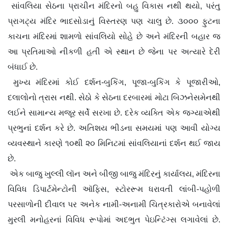
સાંવલિયા સેઠના પ્રાચીન મંદિરનો બહુ વિકાસ નથી થયો, પરંતુ
પ્રાગટ્ય મંદિર ભાદસોડાનું વિસ્તરણ પણ ચાલુ છે. ૩૦૦૦ ફુટના
કાચના મંદિરમાં શામળો સાંવલિયો સોહે છે અને મંદિરની બહાર જ
આ પ્રતિમાઓ નીકળી હતી એ સ્થાન છે જેના પર અત્યારે દેરી
બંધાઈ છે.
મુખ્ય મંદિરમાં કોઈ દર્શન-બુકિંગ, પૂજા-બુકિંગ કે પૂજારીઓ,
દલાલોનો ત્રાસ નથી. સેઠો કે સેઠના દરબારમાં મોટા બિઝનેસમેનથી
લઈને સામાન્ય મજૂર સર્વે સરખા છે. દરેક વ્યક્તિ એક જગ્યાએથી
પ્રભુનાં દર્શન કરે છે. અતિશય ભીડના સમયમાં પણ આવી યોગ્ય
વ્યવસ્થાને કારણે ૧૦થી ૨૦ મિનિટમાં સાંવલિયાનાં દર્શન થઈ જાય
છે.
એક બાજુ ખુલ્લી લૉન અને બીજી બાજુ મંદિરનું કાર્યાલય, મંદિરના
વિવિધ ડિપાર્ટમેન્ટોની ઑફિસ, સ્ટોરરૂમ ધરાવતી લાંબી-પહોળી
પરસાળોની દીવાલ પર અનેક નામી-અનામી ચિત્રકારોએ બનાવેલાં
મુરલી મનોહરનાં વિવિધ રૂપોમાં અદભુત પેઇન્ટિંગ્સ લગાવેલાં છે.