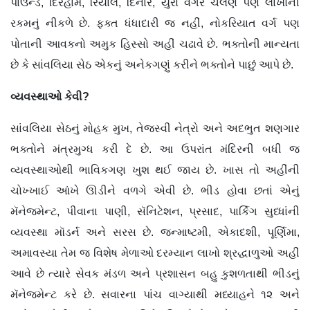
પાઉન્ડ, દિરહામ, રિયાલ, દિનાર, યુરો વગેરે ચલણ પણ લાખોની
રકમનું નીકળે છે. ફક્ત ધંધાદારી જ નહીં, નોકરિયાત વર્ગ પણ
પોતાની આવકનો અમુક હિસ્સો અહીં ચઢાવે છે. ભક્તોની માન્યતા
છે કે સાંવલિયા સેઠ એકનું અનેકગણું કરીને ભક્તોને પાછું આપે છે.
વ્યવસ્થાઓ કેવી?
સાંવલિયા સેઠનું મોહક મુખ, તેજસ્વી નેત્રો અને અદભુત શણગાર
ભક્તોને મંત્રમુગ્ધ કરી દે છે. આ ઉપરાંત મંદિરની બધી જ
વ્યવસ્થાઓથી ભાવિકગણ ખુશ થઈ જાય છે. ખાસ તો અહીંની
ચોખ્ખાઈ આંખે ઊડીને વળગે એવી છે. ભીડ હોવા છતાં એનું
મૅનેજમેન્ટ, પીવાના પાણી, સૅનિટેશન, પ્રસાદ, પાર્કિગ સુધ્ધાંની
વ્યવસ્થા મૉડર્ન અને સરસ છે. જન્માષ્ટમી, એકાદશી, પૂર્ણિમા,
અમાવસ્યા તેમ જ વિશેષ મેળાઓ દરમ્યાન લાખો શ્રદ્ધાળુઓ અહીં
આવે છે ત્યારે સેવક મંડળ અને પ્રશાસન બહુ કુશળતાથી ભીડનું
મૅનેજમેન્ટ કરે છે. સવારના પાંચ વાગ્યાથી મધ્યાહને ૧૨ અને