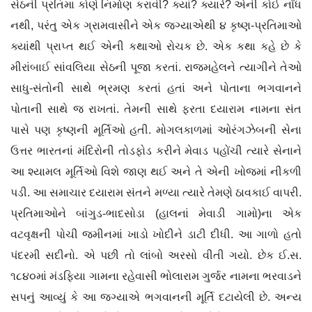
સેઠની પ્રતિમા કોણે નિર્માણ કરાવી? ક્યાં? ક્યારે? એની કોઈ નોંધ
નથી, પરંતુ એક ગ્રામવાસીને એક જગ્યાએથી ૪ કૃષ્ણ-પ્રતિમાઓ
ક્યાંથી પ્રાપ્ત થઈ એની કથાઓ રોચક છે. એક કથા કહે છે કે
મીરાંબાઈ સાંવલિયા સેઠની પૂજા કરતાં. રાજમહેલને ત્યાગીને તેઓ
સાધુ-સંતોની સાથે ભ્રમણ કરતાં હતાં અને પોતાના ભગવાનને
પોતાની સાથે જ રાખતાં. તેમની સાથે ફરતા દયારામ નામના સંત
પાસે પણ કૃષ્ણની મૂર્તિઓ હતી. મોગલકાળમાં ઓરંગઝેબની સેના
ઉત્તર ભારતનાં મંદિરોની તોડફોડ કરીને મેવાડ પહોંચી ત્યારે સેનાને
આ શ્યામલ મૂર્તિઓ વિશે જાણ થઈ અને તે એની ખોજમાં નીકળી
પડી. આ સમાચાર દયારામ સંતને મળ્યા ત્યારે તેમણે ઠાવકાઈ વાપરી.
પ્રતિમાઓને બાંગુડ-ભાદસોડા (હાલનાં મેવાડી ગામો)ના એક
વટવૃક્ષની પોચી જમીનમાં ખાડો ખોદીને ડાટી દીધી. આ ગાળો હતો
પંદરમી સદીનો. એ પછી તો લાંબો અરસો વીતી ગયો. છેક ઈ.સ.
૧૮૪૦માં મંડફિયા ગામના રહેવાસી ભોલારામ ગુર્જર નામના ભરવાડને
સપનું આવ્યું કે આ જગ્યાએ ભગવાનની મૂર્તિ દટાયેલી છે. અન્ય