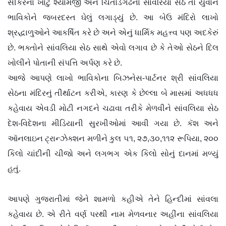
સીકરના ખાટુ શ્યામજી અને ચિતોડગઢના સાંવરિયા સેઠે તો યુવાન
ભાવિકોને જબરદસ્ત ઘેલું લગાડ્યું છે. આ બેઉ મંદિરો લાખો
શ્રદ્ધાળુઓને આકર્ષિત કરે છે અને એનું ધાર્મિક મહત્ત્વ પણ અદકેરું
છે. ભક્તોને સાંવલિયા સેઠ સાથે એવો લગાવ છે કે તેઓ સેઠને દિલ
ખોલીને પોતાની સંપત્તિ અર્પણ કરે છે.
આજે આપણે લાખો ભાવિકોના બિઝનેસ-પાર્ટનર શ્રી સાંવલિયા
સેઠના મંદિરનું તીર્થાટન કરીએ, કારણ કે છેલ્લા બે માસમાં અધધધ
કહેવાય એવડી મોટી નગદને ચઢાવા તરીકે મેળવીને સાંવલિયા સેઠ
દેશ-વિદેશના મીડિયાની સુરખીઓમાં આવી ગયા છે. કૅશ અને
ઑનલાઇન ટ્રાન્ઝેક્શન મળીને કુલ ૫૧, ૨૭,૩૦,૧૧૨ રૂપિયા, ૨૦૦
કિલો ચાંદીની ચીજો અને લગભગ એક કિલો સોનું દાનમાં મળ્યું
હતું.
આપણે ગુજરાતીમાં જેને શામળો કહીએ તેને હિન્દીમાં સાંવલા
કહેવાય છે. એ રીતે વર્ણ પરથી નામ મેળવનાર અહીંના સાંવલિયા