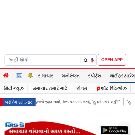
|
OPEN APP
સમાચાર
મનોરંજન
સ્પોર્ટ્સ
લાઈફસ્ટાઈલ
સિટી ન્યૂઝ
સમાચાર તમારે માટે
કૉલમ
શૉટ વિડિઓઝ
ગયો, ધરપકડ બાદ કહ્યું “હું ઘરે જઈ શકું?”
‘હું બાબા બાગેશ્વર નથી...’: IIT દિલ્હ
બ્રેકિંગ સમાચાર