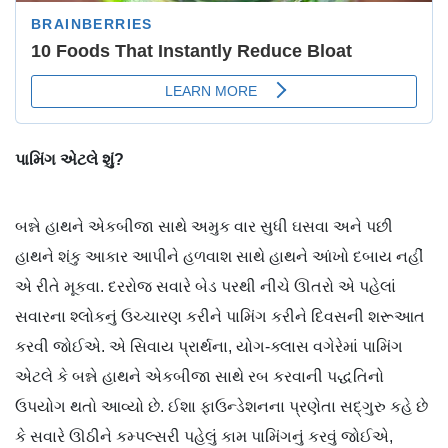
પામિંગ
એટલે
શું
?
બન્ને હાથને એકબીજા સાથે અમુક વાર સુધી ઘસવા અને પછી
હાથને શંકુ આકાર આપીને હળવાશ સાથે હાથને આંખો દબાય નહીં
એ રીતે મૂકવા. દરરોજ સવારે બેડ પરથી નીચે ઊતરો એ પહેલાં
સવારના શ્લોકનું ઉચ્ચારણ કરીને પામિંગ કરીને દિવસની શરૂઆત
કરવી જોઈએ. એ સિવાય પ્રાર્થના, યોગ-ક્લાસ વગેરેમાં પામિંગ
એટલે કે બન્ને હાથને એકબીજા સાથે રબ કરવાની પદ્ધતિનો
ઉપયોગ થતો આવ્યો છે. ઈશા ફાઉન્ડેશનના પ્રણેતા સદ્ગુરુ કહે છે
કે સવારે ઊઠીને કમ્પલ્સરી પહેલું કામ પામિંગનું કરવું જોઈએ,