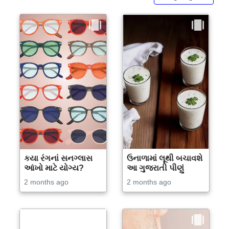
કયા રંગનાં સનગ્લાસ
ઉનાળામાં લૂથી બચાવશે
આંખો માટે યોગ્ય?
આ ગુજરાતી પીણું
2 months ago
2 months ago