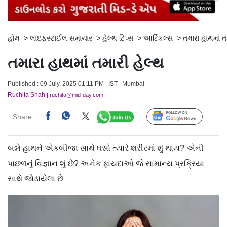
હોમ
>
લાઇફસ્ટાઈલ સમાચાર
>
હેલ્થ ટિપ્સ
>
આર્ટિકલ્સ
>
તમારા હાથમાં ત
તમારા હાથમાં તમારી હેલ્થ
Published : 09 July, 2025 01:11 PM | IST | Mumbai
Ruchita Shah
| ruchita@mid-day.com
Share:
Follow Us
બન્ને હાથને એકબીજા સાથે ઘસો ત્યારે શરીરમાં શું થાય? એની
પાછળનું વિજ્ઞાન શું છે? અનેક ફાયદાઓ જે સામાન્ય પ્રક્રિયા
સાથે જોડાયેલા છે