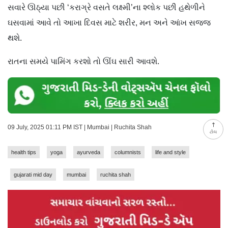
સવારે ઊઠ્યા પછી ‘કરાગ્રે વસતે લક્ષ્મી’ના શ્લોક પછી હથેળીને
ઘસવામાં આવે તો આખા દિવસ માટે શરીર, મન અને આંખ સજ્જ
થશે.
રાતના સમયે પામિંગ કરશો તો ઊંઘ સારી આવશે.
09 July, 2025 01:11 PM IST | Mumbai | Ruchita Shah
ટોચ
health tips
yoga
ayurveda
columnists
life and style
gujarati mid day
mumbai
ruchita shah