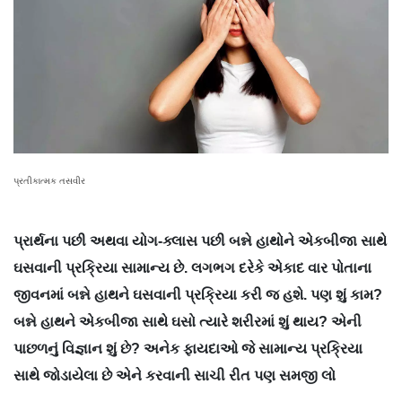
પ્રતીકાત્મક તસવીર
પ્રાર્થના પછી અથવા યોગ-ક્લાસ પછી બન્ને હાથોને એકબીજા સાથે
ઘસવાની પ્રક્રિયા સામાન્ય છે. લગભગ દરેકે એકાદ વાર પોતાના
જીવનમાં બન્ને હાથને ઘસવાની પ્રક્રિયા કરી જ હશે. પણ શું કામ?
બન્ને હાથને એકબીજા સાથે ઘસો ત્યારે શરીરમાં શું થાય? એની
પાછળનું વિજ્ઞાન શું છે? અનેક ફાયદાઓ જે સામાન્ય પ્રક્રિયા
સાથે જોડાયેલા છે એને કરવાની સાચી રીત પણ સમજી લો