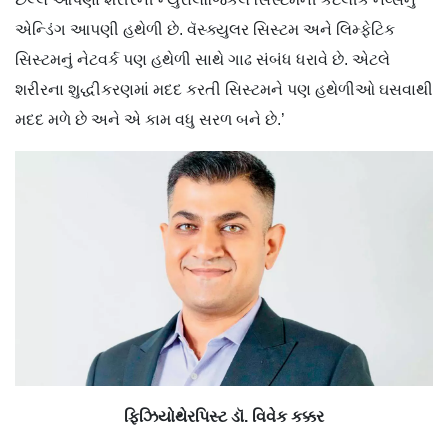
એન્ડિંગ આપણી હથેળી છે. વૅસ્ક્યુલર સિસ્ટમ અને લિમ્ફેટિક
સિસ્ટમનું નેટવર્ક પણ હથેળી સાથે ગાઢ સંબંધ ધરાવે છે. એટલે
શરીરના શુદ્ધીકરણમાં મદદ કરતી સિસ્ટમને પણ હથેળીઓ ઘસવાથી
મદદ મળે છે અને એ કામ વધુ સરળ બને છે.’
ફિઝિયોથેરપિસ્ટ ડૉ. વિવેક કક્કર