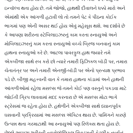
ઇન્વૉલ્વ થતા હોય છે. તમે જોજો, હાથથી દીવાલને ધક્કો મારો અને
એમાંથી એક આંગળી હટાવી લો તો તમને પેટ કે પીઠના કોઈક
ભાગમાં પણ એની અસર થઈ હોય એવું મહેસૂસ થશે. આ દર્શાવે છે
કે આપણા શરીરના સ્ટેબિલાઇઝરનું કામ કરતા સ્નાયુઓ અને
મોબિલાઇઝરનું કામ કરતા સ્નાયુઓ વચ્ચે બ્રિજ બનવાનું કામ
હાથના સ્નાયુઓ કરે છે. આટલા પાવરફુલ હાથ જ્યારે તમે
એકબીજા સાથે રબ કરો છો ત્યારે તમારી ફિઝિકલ બૉડી પર, તમારા
ચેતાતંત્ર પર અને તમારી એનર્જી-બૉડી પર એનો પ્રત્યક્ષ પ્રભાવ
પડે છે. બીજી મહત્ત્વની વાત કે તમારા હાથના કાંડામાં અને હાથની
આંગળીઓમાં રહેલા મસલ્સ જે તમને કોઈ પણ વસ્તુને પકડવા માટે
જોઈતી ગ્રિપ લાવવામાં મદદ કરનારા છે એ મસલ્સ મોટા ભાગે
સ્ટ્રેસમાં જ રહેતા હોય છે. હથેળીને એકબીજા સાથે ધ્યાનપૂર્વક
ઘસવાની પ્રક્રિયામાં આ મસલ્સ ઍક્ટિવ થાય છે. પામિંગને કારણે
ઉત્પન્ન થતા ગરમાટાથી આ સ્નાયુઓ પણ રિલૅક્સ થતા હોય છે.
છેલ્લે આપણા શરીરની ન્યુરોલૉજિકલ સિસ્ટમની કેટલીક નર્વ્સનું