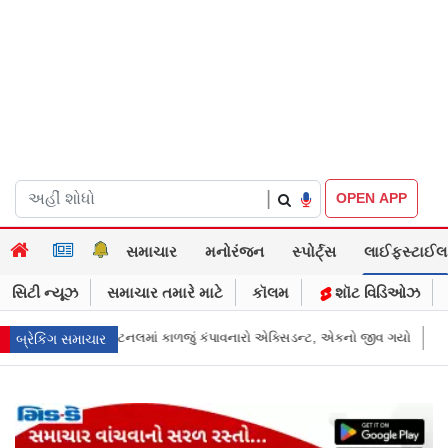
|
OPEN APP
સમાચાર
મનોરંજન
સ્પોર્ટ્સ
લાઈફસ્ટાઈલ
સિટી ન્યૂઝ
સમાચાર તમારે માટે
કૉલમ
શૉટ વિડિઓઝ
ારો એક્સિડન્ટ, એકનો જીવ ગયો
Gujarat News: મોરબીમાં મેજિક! કૂવાનું પાણી દરિય
બ્રેકિંગ સમાચાર