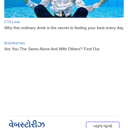
વેબસ્ટોરીઝ
બધુજ જુઓ