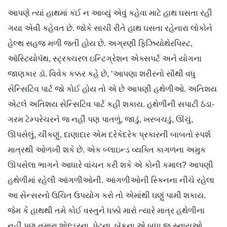
આપણે ત્યાં હાથમાં કંઈ ન આવ્યું એવું કહેવા માટે હાથ ઘસતા રહી
ગયા એવી કહેવત છે. જોકે સાચી રીતે હાથ ઘસતા રહેનારા લોકોને
હેલ્થ સહજ મળી જતી હોય છે. અગ્રણી ફિઝિયોથેરપિસ્ટ,
ઑસ્ટિયોપૅથ, સ્ટ્રક્ચરલ ઇન્ટિગ્રેશન એક્સપર્ટ અને યોગના
જાણકાર ડૉ. વિવેક કક્કર કહે છે, ‘આપણા શરીરનો સૌથી વધુ
સેન્સિટિવ પાર્ટ જો કોઈ હોય તો એ છે આપણી હથેળીઓ. અતિશય
એટલે અતિશય સેન્સિટિવ પાર્ટ કહી શકાય. હથેળીની સપાટી ઠંડા-
ગરમ ટેમ્પરેચરને જ નહીં પણ પાતળું, જાડું, ખરબચડું, ઊંચું,
ઊપસેલું, ચીકણું, દાણાદાર એમ દરેકેદરેક પ્રકારની બાબતો સ્પર્શ
માત્રથી ઓળખી શકે છે. એક બ્લાઇન્ડ વ્યક્તિ કાગળના અમુક
ઊપસેલા ભાગને આધારે વાંચન કરી શકે એ કોની કમાલ? આપણી
હથેળીમાં રહેલી આંગળીઓની. આંગળીઓની સ્કિનના નીચે રહેલા
આ સેન્સરનો ઉચિત ઉપયોગ કરો તો એમાંથી ઘણું પામી શકાય.
જેમ કે હાથથી તમે કોઈ વસ્તુને ધક્કો મારો ત્યારે માત્ર હથેળીના
નહીં પણ તમારા શોલ્ડરના, પેટના, બૅકના એ બધા જ સ્નાયુઓ