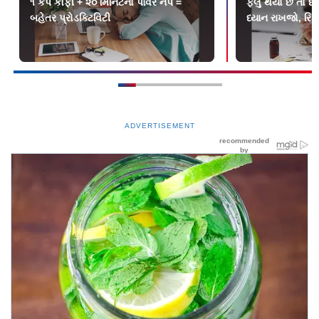
૧ કપ કૉફી + ૨૦ મિનિટનો પાવર નૅપ =
ફ્લુ થયો છે તો દ
બહેતર પ્રોડક્ટિવિટી
ધ્યાન રાખજો, રિ
ADVERTISEMENT