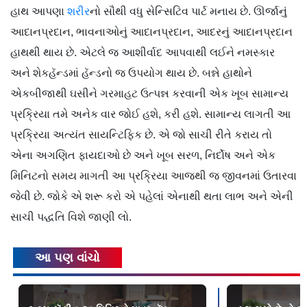
હાથ આપણા
શરીર
નો સૌથી વધુ સેન્સિટિવ પાર્ટ મનાય છે. ઊર્જાનું
આદાનપ્રદાન, ભાવનાઓનું આદાનપ્રદાન, આદરનું આદાનપ્રદાન
હાથથી થાય છે. એટલે જ આશીર્વાદ આપવાથી લઈને નમસ્કાર
અને શેકહૅન્ડમાં હૅન્ડનો જ ઉપયોગ થાય છે. બન્ને હાથોને
એકબીજાથી ઘસીને ગરમાહટ ઉત્પન્ન કરવાની એક ખૂબ સામાન્ય
પ્રક્રિયા તમે અનેક વાર જોઈ હશે, કરી હશે. સામાન્ય લાગતી આ
પ્રક્રિયા અત્યંત સાયન્ટિફિક છે. એ જો સાચી રીતે કરાય તો
એના અગણિત ફાયદાઓ છે અને ખૂબ સરળ, નિર્દોષ અને એક
મિનિટનો સમય માગતી આ પ્રક્રિયા આજથી જ જીવનમાં ઉતારવા
જેવી છે. જોકે એ શરૂ કરો એ પહેલાં એનાથી થતા લાભ અને એની
સાચી પદ્ધતિ વિશે જાણી લો.
આ પણ વાંચો