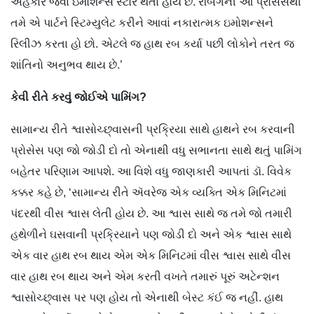
અહંકાર જેવાં ઇમોશન્સ સ્ટોર થતાં હોય છે. રબિંગની આ પ્રોસેસથી
તમે એ પાર્ટને સ્ટિમ્યુલેટ કરીને આવાં નકારાત્મક ઇમોશન્સને
રિલીઝ કરતા હો છો. એટલે જ હાથ રબ કર્યા પછી લોકોને તરત જ
શાંતિનો અનુભવ થાય છે.’
કેવી
રીતે
કરવું
જોઈએ
પામિંગ
?
સામાન્ય રીતે શ્વાસોચ્છ્વાસની પ્રક્રિયા સાથે હાથને રબ કરવાની
પ્રોસેસ પણ જો જોડી દો તો એનાથી વધુ સભાનતા સાથે થતું પામિંગ
બહેતર પરિણામ આપશે. આ વિશે વધુ જાણકારી આપતાં ડૉ. વિવેક
કક્કર કહે છે, ‘સામાન્ય રીતે ઍવરેજ એક વ્યક્તિ એક મિનિટમાં
પંદરથી વીસ શ્વાસ લેતી હોય છે. આ શ્વાસ સાથે જ તમે જો તમારી
હથેળીને ઘસવાની પ્રક્રિયાને પણ જોડી દો અને એક શ્વાસ સાથે
એક વાર હાથ રબ થાય એમ એક મિનિટમાં વીસ શ્વાસ સાથે વીસ
વાર હાથ રબ થાય અને એમ કરતી વખતે તમારું પૂરું અટેન્શન
શ્વાસોચ્છ્વાસ પર પણ હોય તો એનાથી બેસ્ટ કંઈ જ નહીં. હાથ