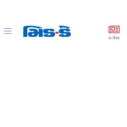
ઇ-પેપર