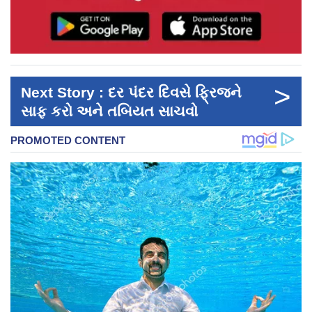
>
Next Story : દર પંદર દિવસે ફ્રિજને
સાફ કરો અને તબિયત સાચવો