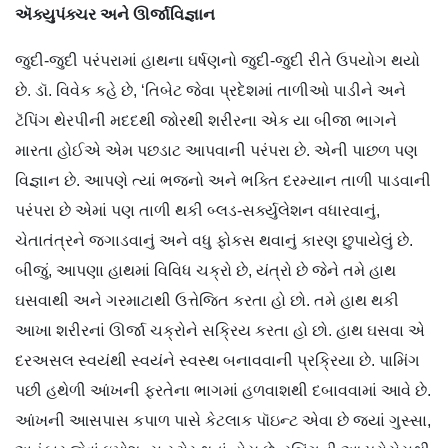
ઍક્યુપંક્ચર
અને
ઊર્જાવિજ્ઞાન
જુદી-જુદી પરંપરામાં હાથના ઘર્ષણનો જુદી-જુદી રીતે ઉપયોગ થયો
છે. ડૉ. વિવેક કહે છે, ‘તિબેટ જેવા પ્રદેશમાં તાળીઓ પાડીને અને
ટૅપિંગ થેરપીની મદદથી જોરથી શરીરના એક યા બીજા ભાગને
મારતા હોઈએ એમ પછડાટ આપવાની પરંપરા છે. એની પાછળ પણ
વિજ્ઞાન છે. આપણે ત્યાં ભજનો અને ભક્તિ દરમ્યાન તાળી પાડવાની
પરંપરા છે એમાં પણ તાળી થકી બ્લડ-સર્ક્યુલેશન વધારવાનું,
ચેતાતંત્રને જગાડવાનું અને વધુ ફોકસ થવાનું કારણ છુપાયેલું છે.
બીજું, આપણા હાથમાં વિવિધ ચક્રો છે, યંત્રો છે જેને તમે હાથ
ઘસવાથી અને ગરમાટાથી ઉત્તેજિત કરતા હો છો. તમે હાથ થકી
આખા શરીરનાં ઊર્જા ચક્રોને સક્રિય કરતા હો છો. હાથ ઘસવા એ
દરઅસલ સ્વયંથી સ્વયંને સ્વસ્થ બનાવવાની પ્રક્રિયા છે. પામિંગ
પછી હથેળી આંખની ફરતેના ભાગમાં હળવાશથી દબાવવામાં આવે છે.
આંખની આસપાસ કપાળ પાસે કેટલાક પૉઇન્ટ એવા છે જ્યાં ગુસ્સા,