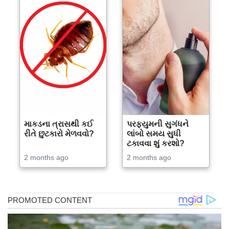
માકડના ત્રાસથી કઈ
પરફ્યુમની સુગંધને
રીતે છુટકારો મેળવવો?
લાંબો સમય સુધી
ટકાવવા શું કરશો?
2 months ago
2 months ago