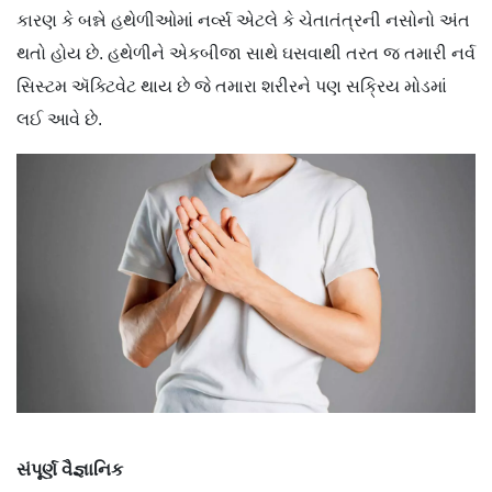
કારણ કે બન્ને હથેળીઓમાં નર્વ્સ એટલે કે ચેતાતંત્રની નસોનો અંત
થતો હોય છે. હથેળીને એકબીજા સાથે ઘસવાથી તરત જ તમારી નર્વ
સિસ્ટમ ઍક્ટિવેટ થાય છે જે તમારા શરીરને પણ સક્રિય મોડમાં
લઈ આવે છે.
સંપૂર્ણ
વૈજ્ઞાનિક