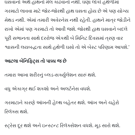
ઘસવાનો અર્થ હાથનો મેલ કાઢવાનો નથી. ઘણા લોકો હથેળીમાં
ગરમાટો લાવવા માટે જોર-જોરથી હાથ ઘસતા હોય છે એ પણ યોગ્ય
મેથડ નથી. એમાં તમારી અવેરનેસ નથી રહેતી. હાથને માત્ર જોડીને
રાખો એમાં પણ ગરમાટો તો આવી જશે. જોરથી હાથ ઘસવાને બદલે
પૂરી સભાનતા સાથે દરરોજ એકથી બે મિનિટ દિવસમાં ત્રણ વાર
શ્વાસની લયબદ્ધતા સાથે હથેળી ઘસો તો એ બેસ્ટ પરિણામ આપશે.’
આટલા
બેનિફિટ્સ
તો
પાક્કા
જ
છે
તમારા આખા શરીરનું બ્લડ-સર્ક્યુલેશન સારું થશે.
વધુ એકાગ્ર થઈ શકશો અને અલર્ટનેસ વધશે.
ગરમાટાને કારણે આંખની હેલ્થ બહેતર થશે. આંખ અને ચહેરો
રિલૅક્સ થશે.
સ્ટ્રેસ દૂર થશે અને ઇન્સ્ટન્ટ રિલૅક્સેશન વધશે. મૂડ સારો થશે.