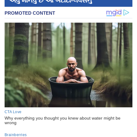
એવું માનવું છે આ બટાટા-લવર્સનું