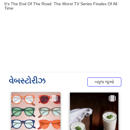
વેબસ્ટોરીઝ
બધુજ જુઓ