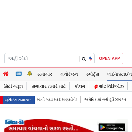
|
OPEN APP
સમાચાર
મનોરંજન
સ્પોર્ટ્સ
લાઈફસ્ટાઈલ
સિટી ન્યૂઝ
સમાચાર તમારે માટે
કૉલમ
શૉટ વિડિઓઝ
માની ગયા મરદ માણસોને!
અમેરિકામાં બર્થ ટૂરિઝમ પર પ્રતિબંધ મૂક્યો ડોનલ્ડ ટ્
બ્રેકિંગ સમાચાર