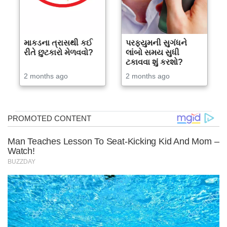
માકડના ત્રાસથી કઈ
પરફ્યુમની સુગંધને
રીતે છુટકારો મેળવવો?
લાંબો સમય સુધી
ટકાવવા શું કરશો?
2 months ago
2 months ago