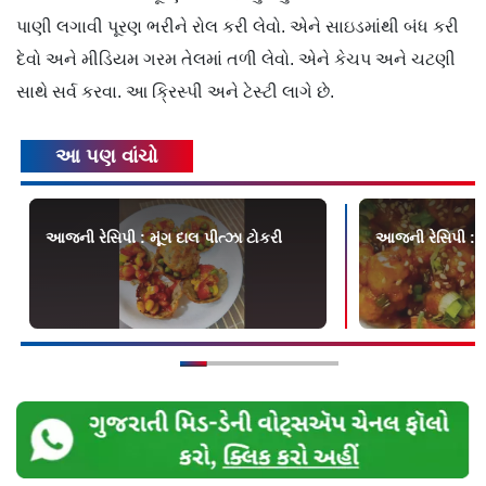
પાણી લગાવી પૂરણ ભરીને રોલ કરી લેવો. એને સાઇડમાંથી બંધ કરી
દેવો અને મીડિયમ ગરમ તેલમાં તળી લેવો. એને કેચપ અને ચટણી
સાથે સર્વ કરવા. આ ક્રિસ્પી અને ટેસ્ટી લાગે છે.
આ પણ વાંચો
આજની રેસિપી : મૂંગ દાલ પીત્ઝા ટોકરી
આજની રેસિપી : વે