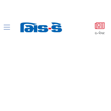
ઇ-પેપર