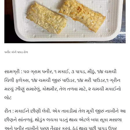
પનીર કૉર્ન પાપડ રોલ
સામગ્રી : ૫૦ ગ્રામ પનીર, ૧ મકાઈ, ૩ પાપડ, મીઠું, ૧/૪ ચમચી
ચિલી ફ્લેક્સ, ૧/૪ ચમચી જીરું પાઉડર, ૧/૪ મરી પાઉડર,૧ ગ્રીન
મરચું ઝીણું સમારેલું, કોથમીર, તેલ તળવા માટે, ૨ ચમચી મકાઈનો
લોટ
રીત : મકાઈને છીણી લેવી. એક તાવડીમાં તેલ મૂકી જીરું નાખીને આ
છીણને સાંતળવું. થોડુંક લચકા પડતું થાય એટલે બધા સૂકા મસાલા
અને પનીર નાખીને પૂરણ તૈયાર કરવું. ઠંડું થાય પછી પાપડ ઉપર