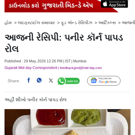
હોમ
>
લાઇફસ્ટાઈલ સમાચાર
>
ફૂડ એન્ડ રેસિપીઝ
>
આર્ટિકલ્સ
>
આજની ર
આજની રેસિપી: પનીર કૉર્ન પાપડ
રોલ
Published : 29 May, 2026 12:26 PM | IST | Mumbai
Gujarati Mid-day Correspondent
| feedbackgmd@mid-day.com
Share:
Follow Us
અહીં શીખો પનીર કૉર્ન પાપડ રોલ