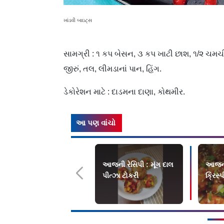
ખાંડવી બાઇટ્સ
સામગ્રી : ૧ કપ બેસન, ૩ કપ ખાટી છાશ, ૧/૨ ચમચી 
જીરું, તલ, લીમડાનાં પાન, હિંગ.
ડેકોરેશન માટે : દાડમના દાણા, કોથમીર.
આ પણ વાંચો
આજની રેસિપી : મૂંગ દાલ
આજની 
પીત્ઝા ટોકરી
ક્રિસ્પ