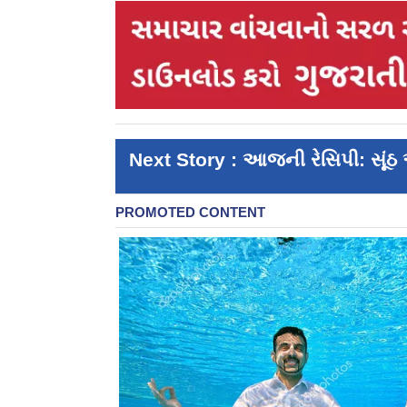
Next Story : આજની રેસિપી: સૂંઠ અન