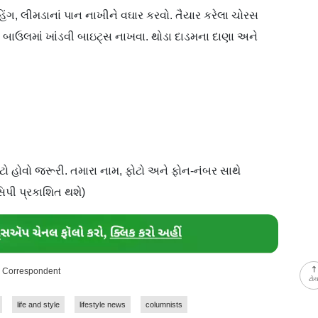
લ, હિંગ, લીમડાનાં પાન નાખીને વઘાર કરવો. તૈયાર કરેલા ચોરસ
ક બાઉલમાં ખાંડવી બાઇટ્સ નાખવા. થોડા દાડમના દાણા અને
ટો હોવો જરૂરી. તમારા નામ, ફોટો અને ફોન-નંબર સાથે
િપી પ્રકાશિત થશે)
y Correspondent
ટો
life and style
lifestyle news
columnists