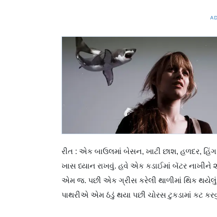
A
રીત : એક બાઉલમાં બેસન, ખાટી છાશ, હળદર, હિંગ, મી
ખાસ ધ્યાન રાખવું. હવે એક કડાઈમાં બૅટર નાખીને 
એમ જ. પછી એક ગ્રીસ કરેલી થાળીમાં થિક થયેલું બૅ
પાથરીએ એમ ઠંડું થયા પછી ચોરસ ટુકડામાં કટ કરવુ