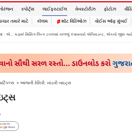
નોરંજન
સ્પોર્ટ્સ
લાઈફસ્ટાઈલ
વેબસ્ટોરીઝ
ફોટોઝ
વીડ
ાચાર તમારે માટે
કૉલમ
શૉટ વિડિઓઝ
વોઈસ ઑફ મુંબઈ
્ક ટનલમાં કાળજું કંપાવનારો એક્સિડન્ટ, એકનો જીવ ગયો
Gujarat News: મોરબીમા
ર્ટિકલ્સ
>
આજની રેસિપી: ખાંડવી બાઇટ્સ
ઇટ્સ
m
Follow Us