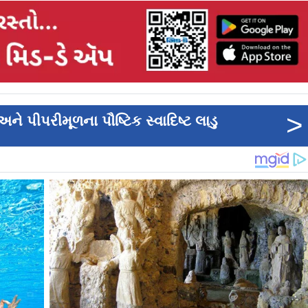
>
ે પીપરીમૂળના પૌષ્ટિક સ્વાદિષ્ટ લાડુ