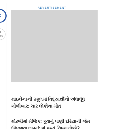
ADVERTISEMENT
are
થાઇલેન્ડની સ્કૂલમાં વિદ્યાર્થીનો અંધાધૂંધ
ગોળીબાર: ચાર લોકોના મોત
મોરબીમાં મેજિક: કૂવાનું પાણી દરિયાની જેમ
ઊછળવા લાગ્યું: શું કહ્યું નિષ્ણાતોએ?