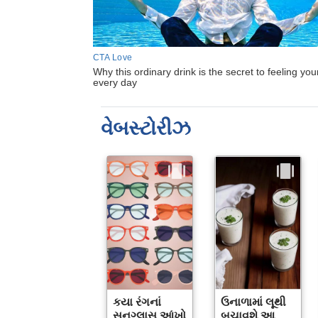
વેબસ્ટોરીઝ
કયા રંગનાં
ઉનાળામાં લૂથી
સનગ્લાસ આંખો
બચાવશે આ