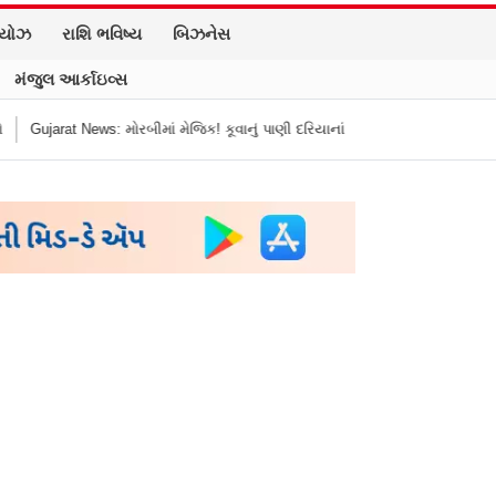
િયોઝ
રાશિ ભવિષ્ય
બિઝનેસ
મંજુલ આર્કાઇવ્સ
ં મેજિક! કૂવાનું પાણી દરિયાનાં મોજાંની જેમ ઊછળવા લાગ્યું, શું કહે છે નિષ્ણાતો?