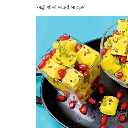
અહીં શીખો ખાંડવી બાઇટ્સ