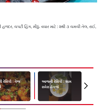
હળદર, ચપટી હિંગ, મીઠું. વઘાર માટે : ૨થી ૩ ચમચી તેલ, રાઈ,
રેસિપી : વેજ
આજની રેસિપી : શામ
ઘાટકોપરમાં 
ી
સવેરા ઢોકળાં
કચ્છી દાબેલીન
સરનામું મામા