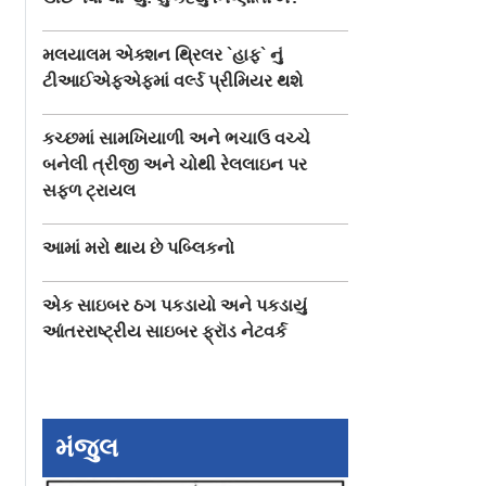
મલયાલમ એક્શન થ્રિલર `હાફ` નું
ટીઆઈએફએફમાં વર્લ્ડ પ્રીમિયર થશે
કચ્છમાં સામખિયાળી અને ભચાઉ વચ્ચે
બનેલી ત્રીજી અને ચોથી રેલલાઇન પર
સફળ ટ્રાયલ
આમાં મરો થાય છે પબ્લિકનો
એક સાઇબર ઠગ પકડાયો અને પકડાયું
આંતરરાષ્ટ્રીય સાઇબર ફ્રૉડ નેટવર્ક
ઑથેન્ટિક
આજની રેસિપી : બદામનો
નવી મુંબઈમાં મળશે 
ું નવું
શીરો
યૉર્ક સ્ટાઇલ પ્રીમ
 દાબેલી
કુકીઝ
મંજુલ