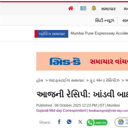
સમાચાર
મ
સિટી ન્યૂઝ
સમ
 આત્મહત્યા કરી
Mumbai Pune Expressway Accident : એ... ધડામ! મિસિંગ લિન
બ્રેકિંગ સમાચાર
હોમ
>
લાઇફસ્ટાઈલ સમાચાર
>
ફૂડ એન્ડ રેસિપીઝ
>
આ
આજની રેસિપી: ખાંડવી બા
Published : 08 October, 2025 12:23 PM | IST | Mumbai
Gujarati Mid-day Correspondent
| feedbackgmd@mid-day.co
Share: