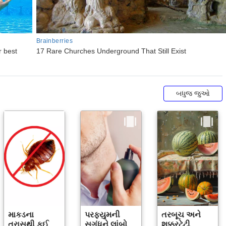
બધુજ જુઓ
માકડના
પરફ્યુમની
તરબૂચ અને
ત્રાસથી કઈ
સુગંધને લાંબો
શક્કરટેટી