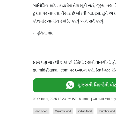
ગાર્નિશિંગ માટે : કડાઈમાં તેલ મૂકી રાઈ, જીરું, ત
ટુકડા પર નાખવો. તૈયાર છે ખાંડવી બાઇટ્સ. હવે એ
કોથમીર નાખીને ડેકોરેટ કરવું અને સર્વ કરવું.
- પુનિતા શેઠ
(તમે પણ મોકલી શકો છો રેસિપી : સાથે વાનગીનો ફો
gujmid@gmail.com પર ઈમેઇલ કરો. સિલેક્ટેડ રેસ
08 October, 2025 12:23 PM IST | Mumbai | Gujarati Mid-da
food news
Gujarati food
indian food
mumbai food