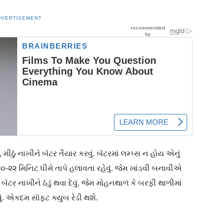
DVERTISEMENT
ઠું નાખીને બૅટર તૈયાર કરવું. બૅટરમાં લમ્પ્સ ન હોય એનું
૨૦-૨૨ મિનિટ ધીમે તાપે હલાવતા રહેવું. જેમ ખાંડવી બનાવીએ
ટર નાખીને ઠંડું થવા દેવું. જેમ મોહનથાળ કે બરફી થાળીમાં
ં. એકદમ સૉફ્ટ ક્યુબ રેડી થશે.