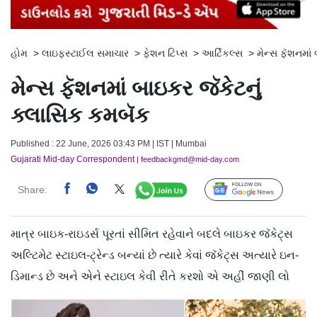
હોમ
>
લાઇફસ્ટાઈલ સમાચાર
>
ફેશન ટિપ્સ
>
આર્ટિકલ્સ
>
મેન્સ ફૅશનમાં
મેન્સ ફૅશનમાં બાઇકર જૅકેટનું
ક્લાસિક કમબૅક
Published : 22 June, 2026 03:43 PM | IST | Mumbai
Gujarati Mid-day Correspondent
| feedbackgmd@mid-day.com
Share:
Follow Us
માત્ર બાઇક-રાઇડર્સ પૂરતાં સીમિત રહેવાને બદલે બાઇકર જૅકેટ્સ
અલ્ટિમેટ સ્ટાઇલ-ટ્રેન્ડ બન્યાં છે ત્યારે કેવાં જૅકેટ્સ અત્યારે ઇન-
ડિમાન્ડ છે અને એને સ્ટાઇલ કેવી રીતે કરશો એ અહીં જાણી લો