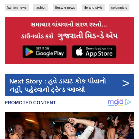
fashion news
fashion
lifestyle news
life and style
columnists
>
Next Story : હવે ડાયટ કોક પીવાનો
નહીં, પહેરવાનો ટ્રેન્ડ આવ્યો