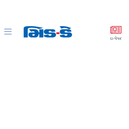
ઇ-પેપર