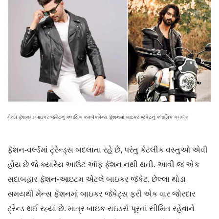
મેન્સ ફૅશનમાં બાઇકર જૅકેટનું ક્લાસિક કમબૅકમેન્સ ફૅશનમાં બાઇકર જૅકેટનું ક્લાસિક કમબૅક
ફૅશન-વર્લ્ડમાં ટ્રેન્ડ્સ બદલાતા રહે છે, પરંતુ કેટલીક વસ્તુઓ એવી
હોય છે જે ક્યારેય આઉટ ઑફ ફૅશન નથી થતી. આવી જ એક
સદાબહાર ફૅશન-આઇટમ એટલે બાઇકર જૅકેટ. છેલ્લા થોડા
સમયથી મેન્સ ફૅશનમાં બાઇકર જૅકેટ્સ ફરી એક વાર જોરદાર
ટ્રેન્ડ થઈ રહ્યાં છે. માત્ર બાઇક-રાઇડર્સ પૂરતાં સીમિત રહેવાને