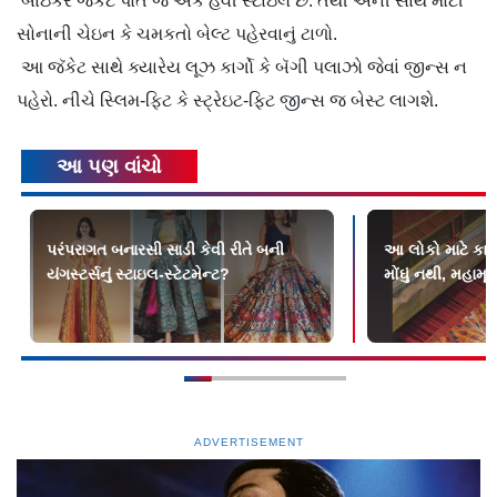
બાઇકર જૅકેટ પોતે જ એક હેવી સ્ટાઇલ છે. તેથી એની સાથે મોટી
સોનાની ચેઇન કે ચમકતો બેલ્ટ પહેરવાનું ટાળો.
આ જૅકેટ સાથે ક્યારેય લૂઝ કાર્ગો કે બૅગી પલાઝો જેવાં જીન્સ ન
પહેરો. નીચે સ્લિમ-ફિટ કે સ્ટ્રેઇટ-ફિટ જીન્સ જ બેસ્ટ લાગશે.
આ પણ વાંચો
પરંપરાગત બનારસી સાડી કેવી રીતે બની
આ લોકો માટે કારી
યંગસ્ટર્સનું સ્ટાઇલ-સ્ટેટમેન્ટ?
મોંઘું નથી, મહામૂલુ
ADVERTISEMENT