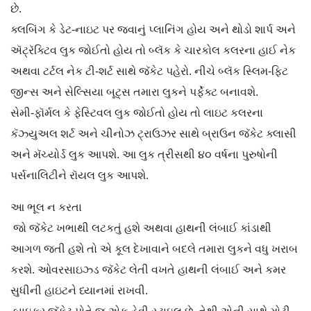
છે.
ક્લબિંગ કે ડેટ-નાઇટ પર જવાનું પ્લાનિંગ હોય અને થોડો શાર્પ અને
ઍટ્રૅક્ટિવ લુક જોઈતો હોય તો બ્લૅક કે ચારકોલ કલરના હાઈ નેક
અથવા ટર્ટલ નેક ટી-શર્ટ સાથે જૅકેટ પહેરો. નીચે બ્લૅક સ્લિમ-ફિટ
જીન્સ અને સેલ્સિયા બૂટ્સ તમારા લુકને પર્ફેક્ટ બનાવશે.
સેમી-ફૉર્મલ કે ફેસ્ટિવલ લુક જોઈતો હોય તો લાઇટ કલરના
કૅઝ્યુઅલ શર્ટ અને ચીનોઝ ટ્રાઉઝર સાથે બ્રાઉન જૅકેટ ક્લાસી
અને મૅચ્યોર્ડ લુક આપશે. આ લુક ત્રીસથી ૪૦ વર્ષના પુરુષોની
પર્સનાલિટીને રૉયલ લુક આપશે.
આ ભૂલ ન કરતા
જો જૅકેટ ખભાથી લટકતું હશે અથવા હાથની લંબાઈ કાંડાથી
આગળ જતી હશે તો એ કૂલ દેખાવાને બદલે તમારા લુકને વધુ ખરાબ
કરશે. ઓવરસાઇઝ્ડ જૅકેટ લેતી વખતે હાથની લંબાઈ અને કમર
સુધીની હાઇટને ધ્યાનમાં રાખવી.