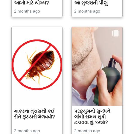
આંખો માટે યોગ્ય?
આ ગુજરાતી પીણું
2 months ago
2 months ago
માકડના ત્રાસથી કઈ
પરફ્યુમની સુગંધને
રીતે છુટકારો મેળવવો?
લાંબો સમય સુધી
ટકાવવા શું કરશો?
2 months ago
2 months ago