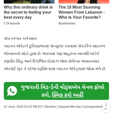
પૉપ-કલ્ચર કનેક્શન
બાઇકર જૅકેટને દુનિયાભરમાં પૉપ્યુલર કરવામાં પૉપ-કિંગ માઇકલ
જૅક્સનનો મોટો હાથ છે. ભારતમાં પણ શાહરુખ ખાનથી લઈને
રણવીર સિંહ અને દિલજિત દોસાંઝ જેવા સેલેબ્સ અવારનવાર
ઍરપોર્ટ લુક કે સ્ટેજ-પર્ફોર્મન્સમાં બાઇકર જૅકેટ્સમાં જોવા મળે છે.
22 June, 2026 03:43 PM IST | Mumbai | Gujarati Mid-day Correspondent
ટોચ