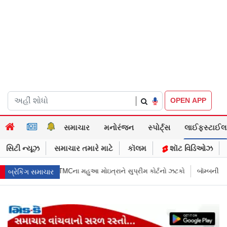
|
OPEN APP
સમાચાર
મનોરંજન
સ્પોર્ટ્સ
લાઈફસ્ટાઈલ
સિટી ન્યૂઝ
સમાચાર તમારે માટે
કૉલમ
શૉટ વિડિઓઝ
રાને સુપ્રીમ કોર્ટનો ઝટકો
બૉમ્બની ધમકી બાદ મુંબઈમાં હાઈ ઍલર્ટ: શહેરની સુ
બ્રેકિંગ સમાચાર