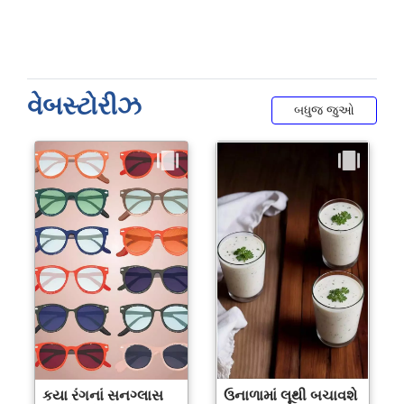
વેબસ્ટોરીઝ
બધુજ જુઓ
કયા રંગનાં સનગ્લાસ
ઉનાળામાં લૂથી બચાવશે