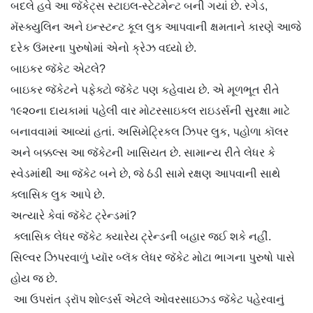
બદલે હવે આ જૅકેટ્સ સ્ટાઇલ-સ્ટેટમેન્ટ બની ગયાં છે. રગેડ,
મૅસ્ક્યુલિન અને ઇન્સ્ટન્ટ કૂલ લુક આપવાની ક્ષમતાને કારણે આજે
દરેક ઉંમરના પુરુષોમાં એનો ક્રેઝ વધ્યો છે.
બાઇકર જૅકેટ એટલે?
બાઇકર જૅકેટને પફેક્ટો જૅકેટ પણ કહેવાય છે. એ મૂળભૂત રીતે
૧૯૨૦ના દાયકામાં પહેલી વાર મોટરસાઇકલ રાઇડર્સની સુરક્ષા માટે
બનાવવામાં આવ્યાં હતાં. અસિમેટ્રિકલ ઝિપર લુક, પહોળા કૉલર
અને બક્કલ્સ આ જૅકેટની ખાસિયત છે. સામાન્ય રીતે લેધર કે
સ્વેડમાંથી આ જૅકેટ બને છે, જે ઠંડી સામે રક્ષણ આપવાની સાથે
ક્લાસિક લુક આપે છે.
અત્યારે કેવાં જૅકેટ ટ્રેન્ડમાં?
ક્લાસિક લેધર જૅકેટ ક્યારેય ટ્રેન્ડની બહાર જઈ શકે નહીં.
સિલ્વર ઝિપરવાળું પ્યૉર બ્લૅક લેધર જૅકેટ મોટા ભાગના પુરુષો પાસે
હોય જ છે.
આ ઉપરાંત ડ્રૉપ શોલ્ડર્સ એટલે ઓવરસાઇઝ્ડ જૅકેટ પહેરવાનું