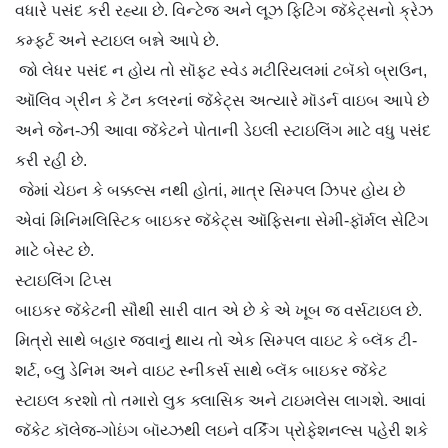
વધારે પસંદ કરી રહ્યા છે. વિન્ટેજ અને લૂઝ ફિટિંગ જૅકેટ્સનો ક્રેઝ
કમ્ફર્ટ અને સ્ટાઇલ બન્ને આપે છે.
જો લેધર પસંદ ન હોય તો સૉફ્ટ સ્વેડ મટીરિયલમાં ટબૅકો બ્રાઉન,
ઑલિવ ગ્રીન કે ટૅન કલરનાં જૅકેટ્સ અત્યારે મૉડર્ન વાઇબ આપે છે
અને જેન-ઝી આવા જૅકેટને પોતાની ડેઇલી સ્ટાઇલિંગ માટે વધુ પસંદ
કરી રહી છે.
જેમાં ચેઇન કે બક્કલ્સ નથી હોતાં, માત્ર સિમ્પલ ઝિપર હોય છે
એવાં મિનિમલિસ્ટિક બાઇકર જૅકેટ્સ ઑફિસના સેમી-ફૉર્મલ સેટિંગ
માટે બેસ્ટ છે.
સ્ટાઇલિંગ ટિપ્સ
બાઇકર જૅકેટની સૌથી સારી વાત એ છે કે એ ખૂબ જ વર્સટાઇલ છે.
મિત્રો સાથે બહાર જવાનું થાય તો એક સિમ્પલ વાઇટ કે બ્લૅક ટી-
શર્ટ, બ્લુ ડેનિમ અને વાઇટ સ્નીકર્સ સાથે બ્લૅક બાઇકર જૅકેટ
સ્ટાઇલ કરશો તો તમારો લુક ક્લાસિક અને ટાઇમલેસ લાગશે. આવાં
જૅકેટ કૉલેજ-ગોઇંગ બૉય્ઝથી લઇને વર્કિંગ પ્રોફેશનલ્સ પહેરી શકે