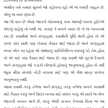
LOVING IS SHARING.
અર્થાત્ તમે તમારા સુખને જો વહેંચતા રહો એ જ તમારી ચાહત છે,
એનું જ નામ પ્રેમ છે.
આ જે વાત છે એમાં જાતને ગોઠવવાનું કામ આપણે ધારતા હોઈએ
એટલું સહેલું તો નથી જ, કારણ કે મનને ખાસ તો બે જ બાબતમાં
રસ છે. સ્વાર્થમાં અને સંગ્રહમાં. સ્વાર્થની પુષ્ટિ થતી હોય તો એ
કાળા ચોર સાથે પણ બેસવા તૈયાર થઈ જાય છે અને સંગ્રહમાં
નંબર એક પર રહેવા એ પથ્થરનું પ્રતિનિધિત્વ ધરાવવું પડે તેમ હોય
તો એ માટે પણ તૈયાર થઈ જાય છે, પણ સ્વાર્થ જો તૂટતો દેખાતો
અને સંગ્રહમાં જો કડાકો બોલાતો હોવાનું અનુભવાતું હોય તો વર્ષો
જૂના મીઠા સંબંધો તોડી નાખવા માટે પણ એ લેશ માત્ર સંકોચ
અનુભવતું નથી.
આવા સ્વાર્થ તરફ ઢળેલા અને સંગ્રહ તરફ વળેલા મનને પરમાર્થ
માટે તૈયાર કરવું અને ઉદાર બનવા માટે સંમત કરવું એ સાચે જ એક
જાતની તાકાત માગે છે, પરંતુ એવી તાકાત કેળવ્યા વિના જ આ