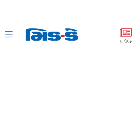
ઇ-પેપર