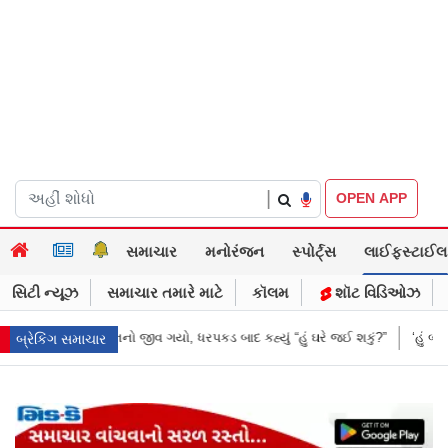
|
OPEN APP
સમાચાર
મનોરંજન
સ્પોર્ટ્સ
લાઈફસ્ટાઈલ
સિટી ન્યૂઝ
સમાચાર તમારે માટે
કૉલમ
શૉટ વિડિઓઝ
હ્યું “હું ઘરે જઈ શકું?”
‘હું બાબા બાગેશ્વર નથી...’: IIT દિલ્હીમાં વિદ્યાર્થીઓ 
બ્રેકિંગ સમાચાર