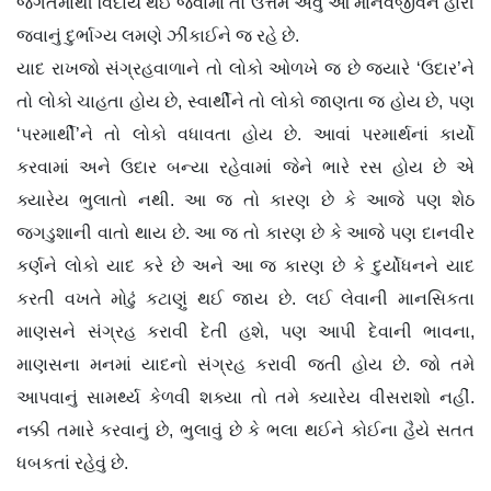
જગતમાંથી વિદાય થઈ જવામાં તો ઉત્તમ એવું આ માનવજીવન હારી
જવાનું દુર્ભાગ્ય લમણે ઝીંકાઈને જ રહે છે.
યાદ રાખજો સંગ્રહવાળાને તો લોકો ઓળખે જ છે જ્યારે ‘ઉદાર’ને
તો લોકો ચાહતા હોય છે, સ્વાર્થીને તો લોકો જાણતા જ હોય છે, પણ
‘પરમાર્થી’ને તો લોકો વધાવતા હોય છે. આવાં પરમાર્થનાં કાર્યો
કરવામાં અને ઉદાર બન્યા રહેવામાં જેને ભારે રસ હોય છે એ
ક્યારેય ભુલાતો નથી. આ જ તો કારણ છે કે આજે પણ શેઠ
જગડુશાની વાતો થાય છે. આ જ તો કારણ છે કે આજે પણ દાનવીર
કર્ણને લોકો યાદ કરે છે અને આ જ કારણ છે કે દુર્યોધનને યાદ
કરતી વખતે મોઢું કટાણું થઈ જાય છે. લઈ લેવાની માનસિકતા
માણસને સંગ્રહ કરાવી દેતી હશે, પણ આપી દેવાની ભાવના,
માણસના મનમાં યાદનો સંગ્રહ કરાવી જતી હોય છે. જો તમે
આપવાનું સામર્થ્ય કેળવી શક્યા તો તમે ક્યારેય વીસરાશો નહીં.
નક્કી તમારે કરવાનું છે, ભુલાવું છે કે ભલા થઈને કોઈના હૈયે સતત
ધબકતાં રહેવું છે.