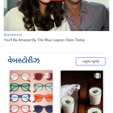
વેબસ્ટોરીઝ
બધુજ જુઓ