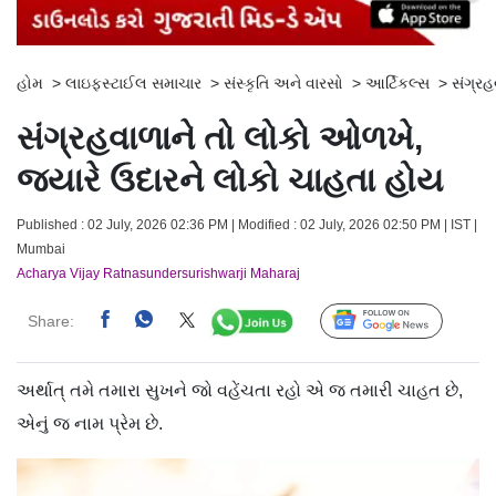
હોમ
>
લાઇફસ્ટાઈલ સમાચાર
>
સંસ્કૃતિ અને વારસો
>
આર્ટિકલ્સ
>
સંગ્રહ
સંગ્રહવાળાને તો લોકો ઓળખે,
જ્યારે ઉદારને લોકો ચાહતા હોય
Published : 02 July, 2026 02:36 PM | Modified : 02 July, 2026 02:50 PM | IST |
Mumbai
Acharya Vijay Ratnasundersurishwarji Maharaj
Share:
Follow Us
અર્થાત્ તમે તમારા સુખને જો વહેંચતા રહો એ જ તમારી ચાહત છે,
એનું જ નામ પ્રેમ છે.