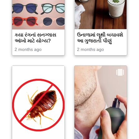
કયા રંગનાં સનગ્લાસ
ઉનાળામાં લૂથી બચાવશે
આંખો માટે યોગ્ય?
આ ગુજરાતી પીણું
2 months ago
2 months ago