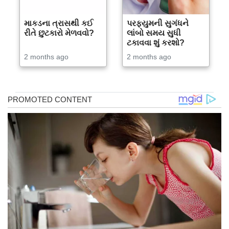
માકડના ત્રાસથી કઈ
પરફ્યુમની સુગંધને
રીતે છુટકારો મેળવવો?
લાંબો સમય સુધી
ટકાવવા શું કરશો?
2 months ago
2 months ago