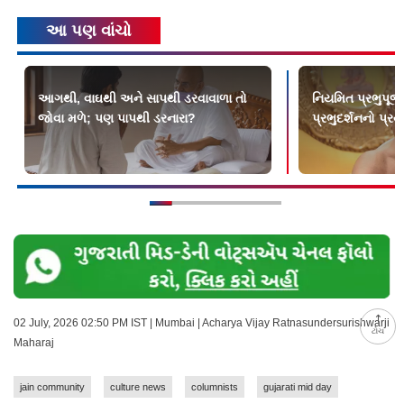
આ પણ વાંચો
આગથી, વાઘથી અને સાપથી ડરવાવાળા તો
નિયમિત પ્રભુપૂજ
જોવા મળે; પણ પાપથી ડરનારા?
પ્રભુદર્શનનો પ્ર
02 July, 2026 02:50 PM IST | Mumbai | Acharya Vijay Ratnasundersurishwarji
ટોચ
Maharaj
jain community
culture news
columnists
gujarati mid day