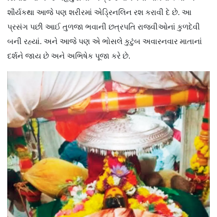
શૌર્યકથા આજે પણ શરીરમાં એડ્રિનલિન રશ કરાવી દે છે. આ
પ્રસંગ પછી આઈ તુળજા ભવાની છત્રપતિ રાજવીઓનાં કુળદેવી
બની રહ્યાં. અને આજે પણ એ ભોસલે કુટુંબ અવારનવાર માતાનાં
દર્શને જાય છે અને અભિષેક પૂજા કરે છે.