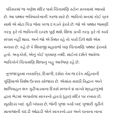
પરિસરમાં જ ગણેશ મંદિર પાસે ચિંતામણિ સ્ટોન રાખવામાં આવ્યો
છે. આ પથ્થર ભવિષ્યવેત્તાની ગરજ સારે છે. ભાવિકો મનમાં કોઈ પ્રશ્ન
સાથે એ મોટા પિંડા જેવા કાળા દગડને ફેરવે છે. જો એ પથ્થર જમણી
તરફ ફરે તો ભાવિકની ઇચ્છા પૂર્ણ થશે. શિલા ડાબી તરફ ફરે તો કાર્ય
સંપન્ન નહીં થાય. અને જો એ સ્થિર રહે તો કાર્ય ડિલે થશે એમ
મનાય છે. કહે છે કે શિવાજી મહારાજે પણ ચિંતામણિ પથ્થર ફેરવ્યો
હતો. અફકોર્સ, એનું કોઈ પ્રમાણ નથી. માઈનાં દર્શને આવેલા
ભાવિકોને ચિંતામણિ શિલાનું બહુ આર્કષણ રહે છે.
તુળજાપુરમાં નવરાત્રિ, દિવાળી, દશેરા તેમ જ દરેક મહિનાની
પૂર્ણિમાએ વિશેષ ઉત્સવ યોજાય છે. એમાંય મરાઠી વિદ્વાન અને
શાલિવાહન શક ગુઢીપાડવાના દિવસે મળસ્કે ૪ વાગ્યે શ્રદ્ધાળુઓ
દ્વારા ભેટમાં અપાયેલા સાકરનો હારડો (હાર) મંદિર પર રખાય છે.
સૂર્યોદય બાદ ગુઢી બંધાય છે, જેની પૂજા કર્યા બાદ પૂજારી ગુઢીને
માતાજીની ચૂંદડી ઓઢાડી એને સાકરનો હાર અને ચૂનાના નાના