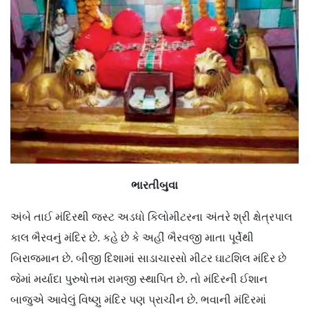
ભારતીબુવા
અંબે તાઈ મંદિરથી જસ્ટ અડધો કિલોમીટરના અંતરે શ્રી ક્ષેત્રપાલ
કાલ ભૈરવનું મંદિર છે. કહે છે કે અહીં ભૈરવજી માતા પૂર્વેથી
બિરાજમાન છે. બીજી દિશામાં સાડાચારસો મીટર ઘાટશિલ મંદિર છે
જેમાં મર્યાદા પુરુષોત્તમ રામજી સ્થાપિત છે. તો મંદિરની ઈશાન
બાજુએ આવેલું વિષ્ણુ મંદિર પણ પ્રાચીન છે. ભવાની મંદિરમાં