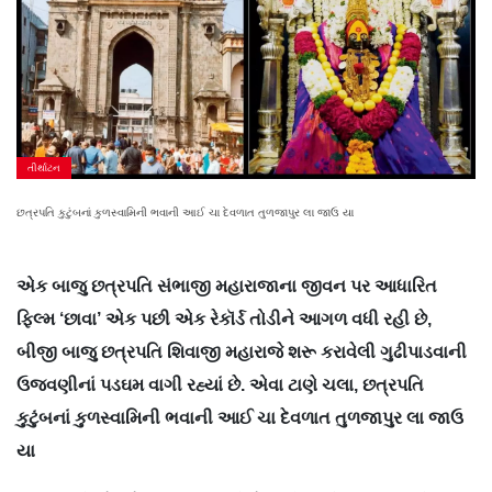
તીર્થાટન
છત્રપતિ કુટુંબનાં કુળસ્વામિની ભવાની આઈ ચા દેવળાત તુળજાપુર લા જાઉ યા
એક બાજુ છત્રપતિ સંભાજી મહારાજાના જીવન પર આધારિત
ફિલ્મ ‘છાવા’ એક પછી એક રેકૉર્ડ તોડીને આગળ વધી રહી છે,
બીજી બાજુ છત્રપતિ શિવાજી મહારાજે શરૂ કરાવેલી ગુઢીપાડવાની
ઉજવણીનાં પડઘમ વાગી રહ્યાં છે. એવા ટાણે ચલા, છત્રપતિ
કુટુંબનાં કુળસ્વામિની ભવાની આઈ ચા દેવળાત તુળજાપુર લા જાઉ
યા