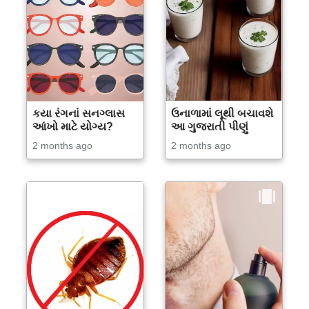
કયા રંગનાં સનગ્લાસ
ઉનાળામાં લૂથી બચાવશે
આંખો માટે યોગ્ય?
આ ગુજરાતી પીણું
2 months ago
2 months ago