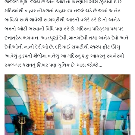
જંજાળ ભૂલી જાય છે અને આઈનાં ચરણોમાં શીશ ઝુકાવી દે છે.
મંદિરમાંથી બહાર નીકળતાં યજ્ઞમંડપ નજરે ચડે છે જ્યાં અનેક
ભાવિકો સાથે લાવેલી સામગ્રીથી આરતી વગેરે કરે છે તો અનેક
ભક્તો ઓટી ભરવાની વિધિ પણ કરે છે. મંદિરના પરિક્રમા પથ પર
દત્તાત્રેય ભગવાન, અન્નપૂર્ણા દેવી, માતંગદેવી તથા અનેક દેવો અને
દેવીઓની નાની દેરીઓ છે. દરિયાઈ સપાટીથી ૨૧૨૫ ફીટ ઊંચું
આવેલું હડપંતી શૈલીમાં બનેલું આ મંદિરનું શંકુ આકરનું રંગબેરંગી
સ્ક્લ્પ્ચર ધરાવતું શિખર પણ યુનિક છે. ખાસ જોજો...