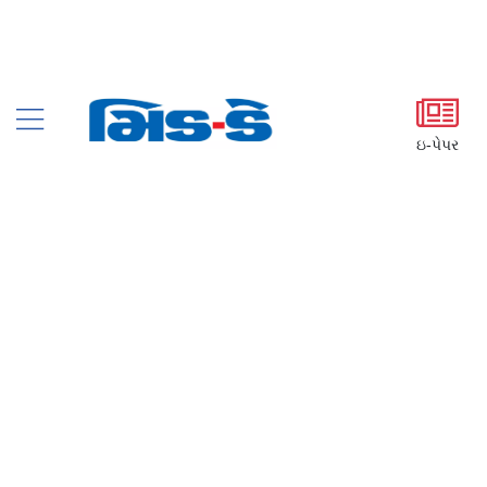
ઇ-પેપર