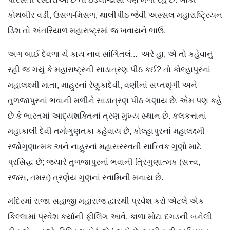
કોથંબીર વડી, ઉસળ-મિસળ, થાલીપીઠ જેવી અસ્સલ મહારાષ્ટ્રિયન
ડિશ તો અંતરિયાળ મહારાષ્ટ્રમાં જ ખવાયને ભાઉ.
અગ બાઈ દેવળા ચે કાય નાવ સાંગિતલં... અરે હા, એ તો કહેવાનું
રહી જ ગયું કે મહારાષ્ટ્રની સાડાત્રણ પીઠ કઈ? તો કોલ્હાપુરનાં
મહાલક્ષ્મી માતા, માહુરનાં રેણુકાદેવી, વણીનાં સપ્તશૃંગી અને
તુળજાપુરનાં ભવાની મળીને સાડાત્રણ પીઠ ગણાય છે. એમ પણ કહે
છે કે ભારતમાં આદ્યશક્તિનાં ત્રણ મુખ્ય સ્થાન છે. કલકત્તાનાં
મહાકાલી દેવી તમોગુણતકા કહેવાય છે, કોલ્હાપુરનાં મહાલક્ષ્મી
રજોગુણાત્મક અને નાહુરનાં મહાસરસ્વતી સાત્ત્વિક ગુણો માટે
પ્રસિદ્ધ છે; જ્યારે તુળજાપુરનાં ભવાની ત્રિગુણાત્મક (સત્ત્વ,
રજસ, તમસ) ત્રણેય ગુણનાં સ્વામિની મનાય છે.
મંદિરમાં રાજા સહાજી મહારાજ દ્વારથી પ્રવેશ કરો એટલે એક
કિલ્લામાં પ્રવેશ કર્યાની ફીલિંગ આવે. કાળા મોટા દગડની બનેલી