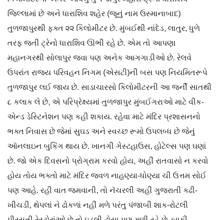
જિલ્લામાં છે અને ધારાશિવ શહેર (જૂનું નામ ઉસ્માનાબાદ)
તુળજાપુરથી ફક્ત ૨૨ કિલોમીટર છે. મુંબઈથી નાંદેડ, લાતુર, ધુળે
તરફ જતી ટ્રેનો ધારાશિવ ઊભી રહે છે. એમ તો આપણા
મહાનગરથી સોલાપુર જવા પણ અનેક આગગાડીઓ છે. રેલવે
ઉપરાંત રાજ્ય પરિવહન નિગમ (એસટી)ની બસ પણ નિયમિતરૂપે
તુળજાપુર લઈ જાય છે. સાડાચારસો કિલોમીટરની આ જર્ની સાતથી
૮ કલાક લે છે, એ પરિપ્રેક્ષ્યમાં તુળજાપુર મુંબઈગરાઓ માટે વીક-
એન્ડ ડેસ્ટિનેશન પણ કહી શકાય. રહેવા માટે મંદિર પ્રશાસનનો
ભક્ત નિવાસ છે જેમાં સુઘડ અને સ્વચ્છ રૂમો ઉપલબ્ધ છે જેનું
ઑનલાઇન બુકિંગ થાય છે. ખાનગી ગેસ્ટહાઉસ, હોટેલ્સ પણ ઘણાં
છે. જો એક દિવસનો પ્રોગ્રામ કરવો હોય, અહીં રાતવાસો ન કરવો
હોય તોય ભક્તો માટે મંદિર જવળ નાહણ્યા-ધોણ્યા ચી ઉત્તમ સોઈ
પણ આહે. રહી વાત જમવાની, તો નૅચરલી અહીં ગુજરાતી કઢી-
ખીચડી, થેપલાં ને ઢોકળાં નહીં મળે પરંતુ પંજાબી શાક-રોટલી
પીરસતી રેસ્ટોરાંઓ છે તો ઇડલી-ઢોસા પણ મળી રહે છે. બાકી