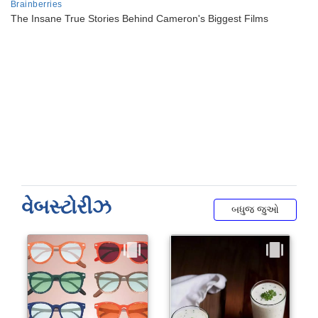
વેબસ્ટોરીઝ
બધુજ જુઓ