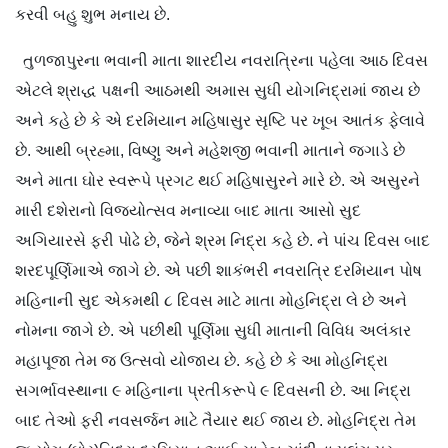
કરવી બહુ શુભ મનાય છે.
તુળજાપુરના ભવાની માતા શારદીય નવરાત્રિના પહેલા આઠ દિવસ
એટલે શ્રાદ્ધ પક્ષની આઠમથી અમાસ સુધી યોગનિદ્રામાં જાય છે
અને કહે છે કે એ દરમિયાન મહિષાસુર સૃષ્ટિ પર ખૂબ આતંક ફેલાવે
છે. આથી બ્રહ્મા, વિષ્ણુ અને મહેશજી ભવાની માતાને જગાડે છે
અને માતા ઘોર સ્વરૂપે પ્રગટ થઈ મહિષાસુરને મારે છે. એ અસુરને
મારી દશેરાનો વિજયોત્સવ મનાવ્યા બાદ માતા આસો સુદ
અગિયારસે ફરી પોઢે છે, જેને શ્રમ નિદ્રા કહે છે. ને પાંચ દિવસ બાદ
શરદપૂર્ણિમાએ જાગે છે. એ પછી શાકંભરી નવરાત્રિ દરમિયાન પોષ
મહિનાની સુદ એકમથી ૮ દિવસ માટે માતા મોહનિદ્રા લે છે અને
નોમના જાગે છે. એ પછીથી પૂર્ણિમા સુધી માતાની વિવિધ અલંકાર
મહાપૂજા તેમ જ ઉત્સવો યોજાય છે. કહે છે કે આ મોહનિદ્રા
સગર્ભાવસ્થાના ૯ મહિનાના પ્રતીકરૂપે ૯ દિવસની છે. આ નિદ્રા
બાદ તેઓ ફરી નવસર્જન માટે તૈયાર થઈ જાય છે. મોહનિદ્રા તેમ