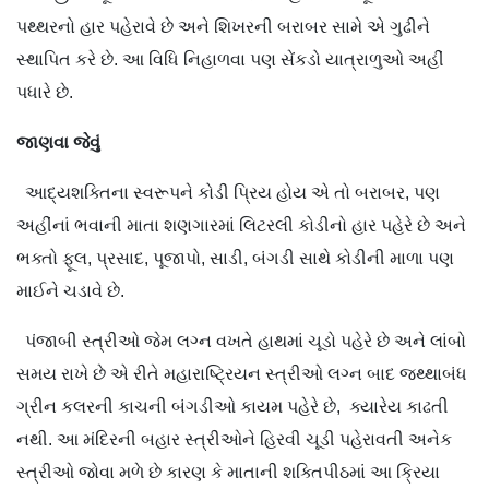
પથ્થરનો હાર પહેરાવે છે અને શિખરની બરાબર સામે એ ગુઢીને
સ્થાપિત કરે છે. આ વિધિ નિહાળવા પણ સેંકડો યાત્રાળુઓ અહીં
પધારે છે.
જાણવા
જેવું
આદ્યશક્તિના સ્વરૂપને કોડી પ્રિય હોય એ તો બરાબર, પણ
અહીંનાં ભવાની માતા શણગારમાં લિટરલી કોડીનો હાર પહેરે છે અને
ભક્તો ફૂલ, પ્રસાદ, પૂજાપો, સાડી, બંગડી સાથે કોડીની માળા પણ
માઈને ચડાવે છે.
પંજાબી સ્ત્રીઓ જેમ લગ્ન વખતે હાથમાં ચૂડો પહેરે છે અને લાંબો
સમય રાખે છે એ રીતે મહારાષ્ટ્રિયન સ્ત્રીઓ લગ્ન બાદ જથ્થાબંધ
ગ્રીન કલરની કાચની બંગડીઓ કાયમ પહેરે છે, ક્યારેય કાઢતી
નથી. આ મંદિરની બહાર સ્ત્રીઓને હિરવી ચૂડી પહેરાવતી અનેક
સ્ત્રીઓ જોવા મળે છે કારણ કે માતાની શક્તિપીઠમાં આ ક્રિયા