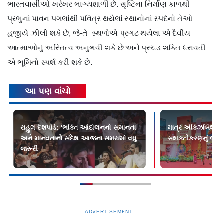
ભારતવાસીઓ ખરેખર ભાગ્યશાળી છે. સૃષ્ટિના નિર્માણ કાળથી
પ્રભુનાં પાવન પગલાંથી પવિત્ર થયેલાં સ્થાનોનાં સ્પદંનો તેઓ
હજીયે ઝીલી શકે છે, જે-તે સ્થળોએ પ્રગટ થયેલા એ દૈવીય
આત્માઓનું અસ્તિત્વ અનુભવી શકે છે અને પ્રચંડ શક્તિ ધરાવતી
એ ભૂમિનો સ્પર્શ કરી શકે છે.
આ પણ વાંચો
રાહુલ દેશપાંડે: ‘ભક્તિ આંદોલનનો સમાનતા
માત્ર એક્ઝિબિશન
અને માનવતાનો સંદેશ આજના સમયમાં વધુ
સશક્તીકરણનું જ
જરૂરી
ADVERTISEMENT