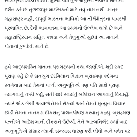
સાડાત્રણ શક્તિપીઠની મુખ્ય પીઠ તુળજાપુરનાં ભવાની માતાનાં
દર્શન કરે છે. તુળજાપુર માઈભક્તો માટે નવું નામ નથી. માત્ર
મહારાષ્ટ્ર નહીં, સંપૂર્ણ ભારતના ભાવિકો આ તીર્થક્ષેત્રના પાવરથી
પ્રભાવિત છે. દૈવી ભાગવતમાં આ સ્થળનો ઉલ્લેખ થયો છે અને
મહારાષ્ટ્રિયન સહિત કન્નડા અને તેલુગુઓ સુધ્ધાં આ માતાને
પોતાનાં કુળદેવી માને છે.
હવે આદ્યશક્તિ માતાના પ્રાગટ્યની કથા જાણીએ. શ્રી સ્કંદ
પુરાણ કહે છે કે સતયુગ દરમિયાન વિદ્વાન બ્રાહ્મણ કર્દમના
સ્વર્ગવાસ બાદ તેમનાં પત્ની અનુભૂતિએ પણ પતિ સાથે પ્રાણ
ત્યાગવાનું નક્કી કર્યું, સતી થઈ સ્વયંનું બલિદાન આપવાનું વિચાર્યું.
ત્યારે એક ગેબી અવાજે તેમને રોક્યાં અને તેમને મૃત્યુના વિચાર
છોડી તેમના નાનકડા દીકરાનું પાલનપોષણ કરવાનું કહ્યું. બ્રાહ્મણ
પત્નીએ આદેશ માની દીકરાને ઉછેર્યો. તેને આત્મનિર્ભર કર્યા બાદ
અનુભૂતિએ સંસાર ત્યાગી સંન્યાસ ધારણ કરી લીધો અને પર્વત પર