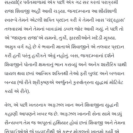
સહ્યાદ્રિ પર્વતમાળામાં એક પછી એક ગઢ સર કરતાં પરાક્રમી
રાજા શિવાજી અહીં આવી ચડ્યા. જગદમ્બાના આ શૌર્યશાળી
સ્વરૂપે તેમને એટલી શક્તિ પ્રદાન કરી કે તેમની ખાસ ‘ચંદ્રહાસ’
તલવારમાં અને તેમનાં બાવડાંમાં ડબલ જોર આવી ગયું. ને પછી તો
એ ‘જાણતા રાજા’એ યમનો, તુર્કો, ફારસીઓને ખદેડી મૂક્યા.
અમુક વર્ગ કહે છે કે ભવાની માતાએ શિવાજીને એ તલવાર પ્રદાન
કરી હતી પરંતુ હકીકતે એવું નહોતું. બસ, જગદમ્બાનાં દર્શને
શિવાજીને પોતાની ક્ષમતાનું ભાન કરાવ્યું અને અનેક શારીરિક ઘાથી
ઘાયલ થવા છતાં આત્મિક શક્તિથી તેઓ ફરી બુલંદ અને બળવાન
બન્યા (જે રીતે શ્રીકૃષ્ણએ અર્જુનને કુરુક્ષેત્રના યુદ્ધમાં મોટિવેટ
કર્યા એ રીતે).
વેલ, એ પછી ખતરનાક અફઝલ ખાન અને શિવાજીના યુદ્ધની
કહાણી આપણને ખબર જ છે. અફઝલ ખાનની સેના સામે અડધું
સૈન્યબળ તેમ જ અપૂરતાં હથિયાર હોવાં છતાં શિવાજી અને તેમના
સિપાઈઓએ જે બહાદુરીથી એ ક્રૂર મોગલનો ખાતમો કર્યો એ