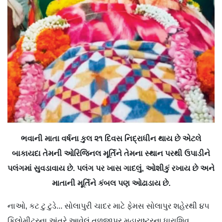
ભવાની માતા વર્ષના કુલ ૨૧ દિવસ નિદ્રાધીન થાય છે એટલે
બાકાયદા તેમની ઓરિજિનલ મૂર્તિને તેમના સ્થાન પરથી ઉપાડીને
પલંગમાં સુવડાવાય છે. પલંગ પર ખાસ ગાદલું, ઓશીકું રખાય છે અને
માતાની મૂર્તિને કંબલ પણ ઓઢાડાય છે.
નાઓ, કટ ટુ ટુડે... સોલાપુરી ચાદર માટે ફેમસ સોલાપુર શહેરથી ૪૫
કિલોમીટરના અંતરે આવેલું તુળજાપુર મહારાષ્ટ્રના ધારાશિવ