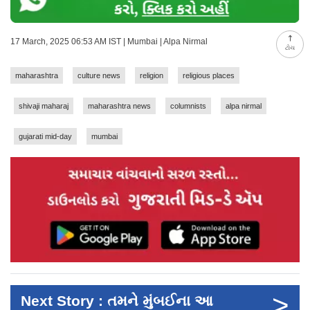
17 March, 2025 06:53 AM IST | Mumbai | Alpa Nirmal
ટોચ
maharashtra
culture news
religion
religious places
shivaji maharaj
maharashtra news
columnists
alpa nirmal
gujarati mid-day
mumbai
>
Next Story : તમને મુંબઈના આ