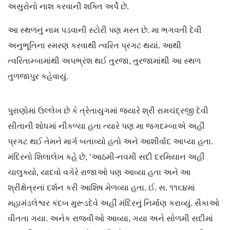
અસુરોનો નાશ કરવાની શક્તિ અર્પે છે.
આ સ્થળનું નામ પડવાની સ્ટોરી પણ મસ્ત છે. મા ભગવતી દેવી
અનુભૂતિના સ્મરણ કરવાથી ત્વરિત પ્રગટ થયાં. આથી
ત્વરિતામ્બામાંથી અપભ્રંશ થઈ તુરજા, તુરજામાંથી આ સ્થળ
તુળજાપુર કહેવાયું.
પુરાણોમાં ઉલ્લેખ છે કે ત્રેતાયુગમાં જ્યારે શ્રી રામચંદ્રજી દેવી
સીતાની શોધમાં નીકળ્યા હતા ત્યારે પણ મા જગદમ્બાએ અહીં
પ્રગટ થઈ તેમને માર્ગ બતાવ્યો હતો અને આશીર્વાદ આપ્યા હતા.
મંદિરનો શિલાલેખ કહે છે, ‘આઠમી-નવમી સદી દરમિયાન અહીં
ચાલુક્યો, યાદવો વગેરે રાજાઓ પણ આવ્યા હતા અને આ
શ્રીક્ષેત્રનાં દર્શન કરી આશિષ મેળવ્યા હતા. ઈ. સ. ૧૧૬૪માં
મહામંડલેશ્વર કંદબ મુરૂડદેવે અહીં મંદિરનું નિર્માણ કરાવ્યું. સૈકાઓ
વીતતા ગયા. અનેક રાજવીઓ આવ્યા, ગયા અને સોળમી સદીમાં