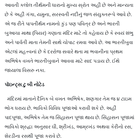
આવતી કલોલ તીર્થમની ધારાનો મુખ્ય સ્રોત અહીં છે અને માન્યતા
છે કે અહીં ગંગા, યમુના, સરસ્વતી નદીનું જળ સંયુક્તરૂપે આવે છે.
એ જ રીતે પાપતીર્થમ નામનો કુંડ પણ પવિત્ર છે અને ભારતી
બુઆચા માથા (પિયર) ગણાતા મંદિર માટે તો કહેવાય છે કે સ્વયં શંભુ
અને પાર્વતી માતા તેમની સાથે ચોપાટ રમવા આવે છે. આ ભારતીબુવા
એટલાં મહત્ત્વનાં છે કે દરરોજ સવારે થતા મા ભવાનીના પ્રથમ
અભિષેક વખતે ભારતીબુવાને આવવા માટે સાદ પડાય છે. ઈથે
જાયાલા વિસરુ નકા.
પૉઇન્ટ‍્સ
ટુ
બી
નોટેડ
મંદિરમાં માતાને દૈનિક બે વખત અભિષેક, શણગાર તેમ જ ૪ ટાઇમ
ભોગ ધરાય છે. ભાવિકો વિવિધ પૂજાઓ કરાવી શકે છે. અહીં
પાદપૂજા, અભિષેક તેમ જ સિંહાસન પૂજા થાય છે. સિંહાસન પૂજામાં
ભાવિકો શ્રદ્ધા અનુસાર ઘી, શ્રીખંડ, આમ્રખંડ અથવા કેરીનો રસ,
શેરડીના રસથી પૂજા કરાવે છે.