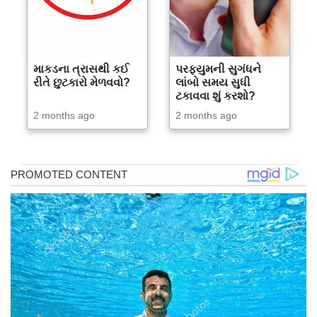
માકડના ત્રાસથી કઈ
પરફ્યુમની સુગંધને
રીતે છુટકારો મેળવવો?
લાંબો સમય સુધી
ટકાવવા શું કરશો?
2 months ago
2 months ago