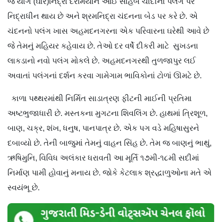
જ યોગ (ઘોર)નિદ્રા દરમિયાન આઈ સાહેબ ચાંદીના પલંગ પર
નિદ્રાધીન થાય છે અને શ્રમનિદ્રા ચંદનના બેડ પર કરે છે. એ
ચંદનનો પલંગ ખાસ અહમદનગરના એક પરિવારના ઘરેથી આવે છે
જે તેમનું મહિયર કહેવાય છે. તેઓ દર વર્ષે દીકરી માટે સુખડના
લાકડાનો નવો પલંગ મોકલે છે. અહમદનગરથી તુળજાપુર લઈ
અવાતાં પલંગનાં દર્શન કરવા ગામેગામ ભાવિકોનાં ટોળાં ઊમટે છે.
કાળા પથ્થરમાંથી નિર્મિત સાડાત્રણ ફીટની માઈની પ્રતિમા
અષ્ટભુજાધારી છે. મસ્તકના મુગટના શિવલિંગ છે. હાથમાં ત્રિશૂળ,
બાણ, ચક્ર, શંખ, ધનુષ, પાનપાત્ર છે. એક પગ વડે મહિષાસુરને
દબાવ્યો છે. તેની બાજુમાં તેમનું વાહન સિંહ છે. તેમ જ બાણનું ભાથું,
ઋષિમુનિ, વિવિધ અલંકાર ધરાવતી આ મૂર્તિ ૧૭મી-૧૮મી સદીમાં
નિર્માણ પામી હોવાનું મનાય છે. જોકે કેટલાક શ્રદ્ધાળુઓના મતે એ
સ્વયંભૂ છે.