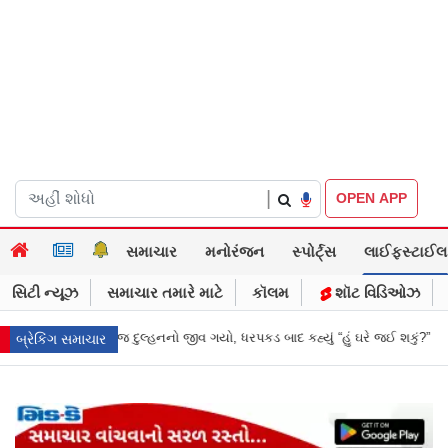
|
OPEN APP
સમાચાર
મનોરંજન
સ્પોર્ટ્સ
લાઈફસ્ટાઈલ
સિટી ન્યૂઝ
સમાચાર તમારે માટે
કૉલમ
શૉટ વિડિઓઝ
 જીવ ગયો, ધરપકડ બાદ કહ્યું “હું ઘરે જઈ શકું?”
‘હું બાબા બાગેશ્વર નથી...’: IIT 
બ્રેકિંગ સમાચાર