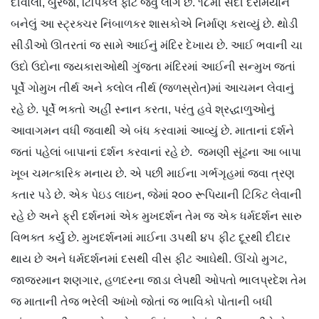
દીવાલો, બુરજો, ટિપિકલ ફોર્ટ જેવું લાગે છે. ૧૮મી સદી દરમિયાન
બનેલું આ સ્ટ્રક્ચર નિંબાળકર શાસકોએ નિર્માણ કરાવ્યું છે. થોડી
સીડીઓ ઊતરતાં જ સામે આઈનું મંદિર દેખાય છે. આઈ ભવાની ચા
ઉદો ઉદોના જયકારાઓથી ગુંજતા મંદિરમાં આઈની સન્મુખ જતાં
પૂર્વે ગોમુખ તીર્થ અને કલોલ તીર્થ (જળસ્રોત)માં આચમન લેવાનું
રહે છે. પૂર્વે ભક્તો અહીં સ્નાન કરતા, પરંતુ હવે શ્રદ્ધાળુઓનું
આવાગમન વધી જવાથી એ બંધ કરવામાં આવ્યું છે. માતાનાં દર્શને
જતાં પહેલાં બાપાનાં દર્શન કરવાનાં રહે છે. જમણી સૂંઢના આ બાપા
ખૂબ ચમત્કારિક મનાય છે. એ પછી માઈના ગર્ભગૃહમાં જવા ત્રણ
કતાર પડે છે. એક પેઇડ લાઇન, જેમાં ૨૦૦ રૂપિયાની ટિકિટ લેવાની
રહે છે અને ફ્રી દર્શનમાં એક મુખદર્શન તેમ જ એક ધર્મદર્શન સારુ
વિભક્ત કર્યું છે. મુખદર્શનમાં માઈના ૩૫થી ૪૫ ફીટ દૂરથી દીદાર
થાય છે અને ધર્મદર્શનમાં દસથી વીસ ફીટ આઘેથી. ઊંચો મુગટ,
જાજરમાન શણગાર, હળદરના જાડા લેપથી ઓપતો ભાલપ્રદેશ તેમ
જ માતાની તેજ ભરેલી આંખો જોતાં જ ભાવિકો પોતાની બધી