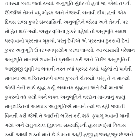
તપસ્યા કરવા જતાં રહ્યાં. અનુભૂતિ સુંદર તો હતાં જ, એમાં તપની
ઊર્જાએ તેમને વધુ મોહક અને તેજસ્વી બનાવી દીધાં હતાં. એક
દિવસ રાજા કુકરે સંન્યાસિની અનુભૂતિને જોયાં અને તેમની પર
મોહિત થઈ ગયો. અસુર વૃત્તિના કુકરે પહેલાં તો અનુભૂતિ સમક્ષ
પરણવાનો પ્રસ્તાવ મૂક્યો, પરંતુ દેવીએ એ પ્રસ્તાવ ઠુકરાવી દેતાં
કુકર અનુભૂતિ ઉપર બળપ્રયોગ કરવા લાગ્યો. આ વ્યથાથી પરેશાન
અનુભૂતિ માતાએ ભવાનીને પ્રાર્થના કરી અને નિર્મળ અનુભૂતિની
આજીજી સુણી મા ભવાની તરત ત્યાં પ્રગટ થયાં. પહેલાં તો પાર્વતી
માતાના આ શક્તિસ્વરૂપે રાજા કુકરને ચેતવ્યો, પરંતુ તે ન માન્યો
એથી તેની સાથે યુદ્ધ કર્યું. ભયાનક યુદ્ધના અંતે દેવી માતાએ
કુકરનો વધ કર્યો અને ભક્ત અનુભૂતિને વરદાન માગવાનું કહ્યું.
માતૃશક્તિનાં આરાધક અનુભૂતિએ માતાને ત્યાં જ રહી જવાની
વિનંતી કરી જેથી તે આઈની ભક્તિ કરી શકે. કૃપાળુ ભવાની માની
ગયાં અને યમુનાચલ (હાલના સહ્યાદ્રિની હારમાળા)માં નિવાસ
કર્યો. આથી ભક્તો માને છે કે માતા અહીં હજી હાજરાહજૂર છે અને