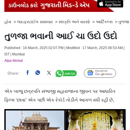
હોમ
>
લાઇફસ્ટાઈલ સમાચાર
>
સંસ્કૃતિ અને વારસો
>
આર્ટિકલ્સ
>
તુળજા
તુળજા ભવાની આઈ ચા ઉદો ઉદો
Published : 16 March, 2025 02:07 PM | Modified : 17 March, 2025 06:53 AM |
IST | Mumbai
Alpa Nirmal
Share:
Follow Us
એક બાજુ છત્રપતિ સંભાજી મહારાજાના જીવન પર આધારિત
ફિલ્મ ‘છાવા’ એક પછી એક રેકૉર્ડ તોડીને આગળ વધી રહી છે,