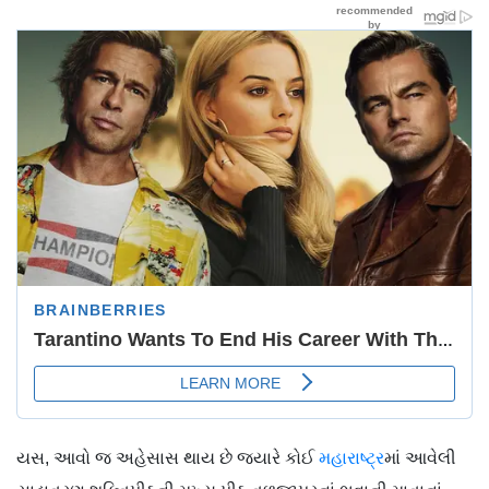
યસ, આવો જ અહેસાસ થાય છે જ્યારે કોઈ
મહારાષ્ટ્ર
માં આવેલી