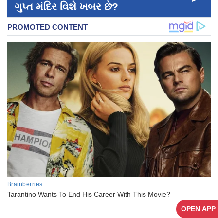
ગુપ્ત મંદિર વિશે ખબર છે?
OPEN APP