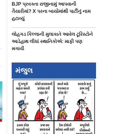
BJP પ્રવક્તા રાજીનામું આપવાની
તૈયારીમાં? X પરના બાયોમાંથી પાર્ટીનું નામ
હટાવ્યું
લોહગડ કિલ્લાની મુલાકાતે આવેલ ટૂરિસ્ટોને
આડેહાથ લીધાં સ્થાનિકોએ: માફી પણ
મગાવી
મંજુલ