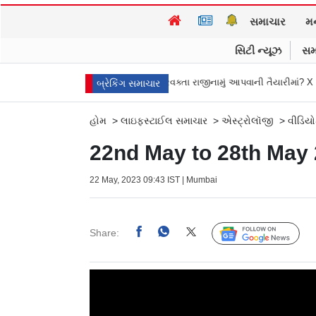
સમાચાર
મ
સિટી ન્યૂઝ
સમ
zad Poonawalla: BJP પ્રવક્તા રાજીનામું આપવાની તૈયારીમાં? X પરના બાયોમાંથી પા
બ્રેકિંગ સમાચાર
હોમ
>
લાઇફસ્ટાઈલ સમાચાર
>
એસ્ટ્રોલૉજી
>
વીડિય
22nd May to 28th May 2
22 May, 2023 09:43 IST | Mumbai
Share:
Follow Us