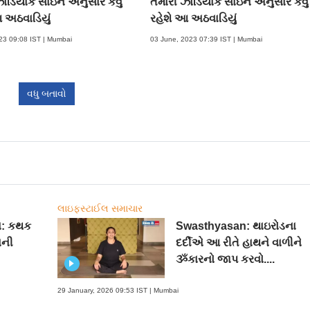
ોડિયાક સાઇન અનુસાર કેવું
તમારી ઝોડિયાક સાઇન અનુસાર કેવું
 અઠવાડિયું
રહેશે આ અઠવાડિયું
023 09:08 IST | Mumbai
03 June, 2023 07:39 IST | Mumbai
વધુ બતાવો
લાઇફસ્ટાઈલ સમાચાર
ન: કથક
Swasthyasan: થાઇરોડના
ાની
દર્દીએ આ રીતે હાથને વાળીને
ૐકારનો જાપ કરવો....
29 January, 2026 09:53 IST | Mumbai