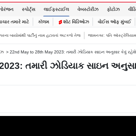
નોરંજન
સ્પોર્ટ્સ
લાઈફસ્ટાઈલ
વેબસ્ટોરીઝ
ફોટોઝ
વીડ
ાચાર તમારે માટે
કૉલમ
શૉટ વિડિઓઝ
વોઈસ ઑફ મુંબઈ
ર્ટીનું નામ હટાવતાં અટકળો તેજ
જામનગર: પતિ ઑસ્ટ્રેલિયામાં હોવાનો દાવો કર્યો
ોઝ
>
22nd May to 28th May 2023: તમારી ઝોડિયાક સાઇન અનુસાર કેવું રહેશ
023: તમારી ઝોડિયાક સાઇન અનુસાર ક