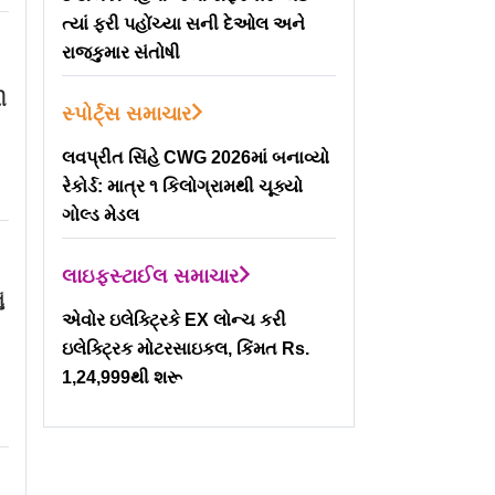
ત્યાં ફરી પહોંચ્યા સની દેઓલ અને
રાજકુમાર સંતોષી
ી
સ્પોર્ટ્સ સમાચાર
લવપ્રીત સિંહે CWG 2026માં બનાવ્યો
રેકોર્ડ: માત્ર ૧ કિલોગ્રામથી ચૂક્યો
ગોલ્ડ મેડલ
લાઇફસ્ટાઈલ સમાચાર
ં
એવોર ઇલેક્ટ્રિકે EX લોન્ચ કરી
ઇલેક્ટ્રિક મોટરસાઇકલ, કિંમત Rs.
1,24,999થી શરૂ