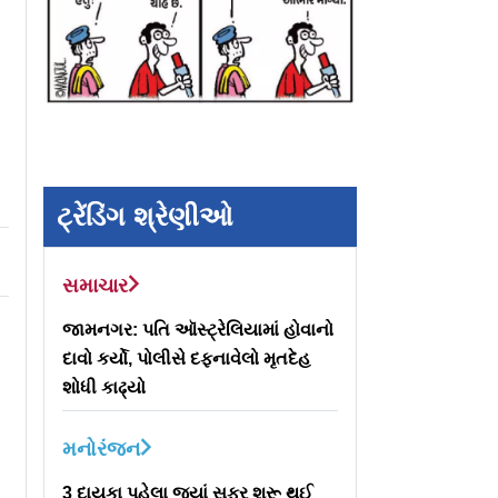
ટ્રેંડિંગ શ્રેણીઓ
સમાચાર
જામનગર: પતિ ઑસ્ટ્રેલિયામાં હોવાનો
દાવો કર્યો, પોલીસે દફનાવેલો મૃતદેહ
શોધી કાઢ્યો
મનોરંજન
3 દાયકા પહેલા જ્યાં સફર શરૂ થઈ