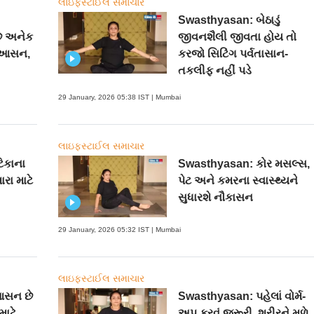
લાઇફસ્ટાઈલ સમાચાર
Swasthyasan: બેઠાડું
ે અનેક
જીવનશૈલી જીવતા હોય તો
આ આસન,
કરજો સિટિંગ પર્વતાસાન-
તકલીફ નહીં પડે
29 January, 2026 05:38 IST | Mumbai
લાઇફસ્ટાઈલ સમાચાર
િકાના
Swasthyasan: કોર મસલ્સ,
રા માટે
પેટ અને કમરના સ્વાસ્થ્યને
સુધારશે નૌકાસન
29 January, 2026 05:32 IST | Mumbai
લાઇફસ્ટાઈલ સમાચાર
આસન છે
Swasthyasan: પહેલાં વોર્મ-
ાટે
અપ કરવું જરૂરી, શરીરને મળે