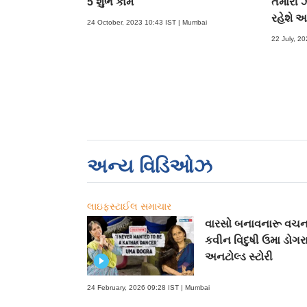
5 શુભ કામ
તમારી ઝ
રહેશે આ
24 October, 2023 10:43 IST | Mumbai
22 July, 2
અન્ય વિડિઓઝ
લાઇફસ્ટાઈલ સમાચાર
વારસો બનાવનારૂ વચ
કવીન વિદુષી ઉમા ડોગર
અનટોલ્ડ સ્ટોરી
24 February, 2026 09:28 IST | Mumbai