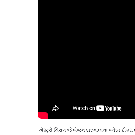
એસ્ટ્રો ચિરાગ જે બેજન દારુવાલાના બ્લેસ્ડ દીકરા