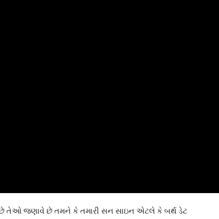
 છે તેઓ જણાવે છે તમને કે તમારી સન સાઇન એટલે કે બર્થ ડેટ