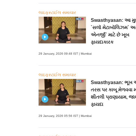
લાઇફસ્ટાઈલ સમાચાર
Swasthyasan: આ મુદ
`સલૉ મેટાબૉલિઝમ` અન
એનર્જી` માટે છે ખૂબ
ફાયદાકારક
29 January, 2026 09:48 IST | Mumbai
લાઇફસ્ટાઈલ સમાચાર
Swasthyasan: ભૂખ 
તરસ પર કાબૂ મેળવવા મ
શીતલી પ્રાણાયામ, જા
ફાયદા
29 January, 2026 05:56 IST | Mumbai