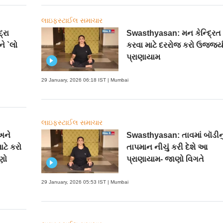
લાઇફસ્ટાઈલ સમાચાર
્રા
Swasthyasan: મન કેન્દ્રિત
ે `લો
કરવા માટે દરરોજ કરો ઉજ્જય
પ્રાણાયામ
29 January, 2026 06:18 IST | Mumbai
લાઇફસ્ટાઈલ સમાચાર
અને
Swasthyasan: તાવમાં બૉડીનુ
ાટે કરો
તાપમાન નીચું કરી દેશે આ
ણો
પ્રાણાયામ- જાણો વિગતે
29 January, 2026 05:53 IST | Mumbai