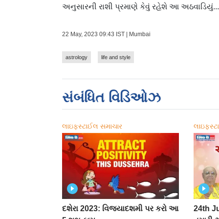
અનુસારની રાશી પ્રમાણે કેવું રહેશે આ અઠવાડિયું...
22 May, 2023 09:43 IST | Mumbai
astrology
life and style
સંબંધિત વિડિઓઝ
લાઇફસ્ટાઈલ સમાચાર
લાઇફસ્ટ
દશેરા 2023: વિજયાદશમી પર કરો આ
24th Ju