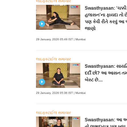
લાઇફસ્ટાઈલ સમાચાર
Swasthyasan: ‘ચક્કી
હલાસન’ના ફાયદા તો છ
પણ કેવી રીતે કરવું 
જાણો
29 January, 2026 05:49 IST | Mumbai
લાઇફસ્ટાઈલ સમાચાર
Swasthyasan: સાયટ
દર્દી છો? આ આસન તમા
બેસ્ટ છે....
29 January, 2026 05:36 IST | Mumbai
લાઇફસ્ટાઈલ સમાચાર
Swasthyasan: આ 
તો લાભદાયક પણ બધા મ