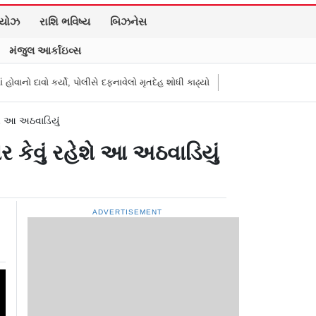
િયોઝ
રાશિ ભવિષ્ય
બિઝનેસ
મંજુલ આર્કાઇવ્સ
, પોલીસે દફનાવેલો મૃતદેહ શોધી કાઢ્યો
“તમારી દાદીથી નહીં ડર્યા…”: રાહુલ ગાં
ે આ અઠવાડિયું
ેવું રહેશે આ અઠવાડિયું
ADVERTISEMENT