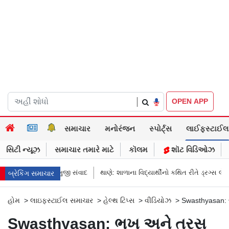
|
OPEN APP
સમાચાર
મનોરંજન
સ્પોર્ટ્સ
લાઈફસ્ટાઈલ
સિટી ન્યૂઝ
સમાચાર તમારે માટે
કૉલમ
શૉટ વિડિઓઝ
મોદીનો રમુજી સંવાદ
થાણે: શાળાના વિદ્યાર્થીનો કથિત રીતે ડ્રગ્સ લેતો વીડિયો વા
બ્રેકિંગ સમાચાર
હોમ
>
લાઇફસ્ટાઈલ સમાચાર
>
હેલ્થ ટિપ્સ
>
વીડિયોઝ
>
Swasthyasan: ભ
Swasthyasan: ભૂખ અને તરસ