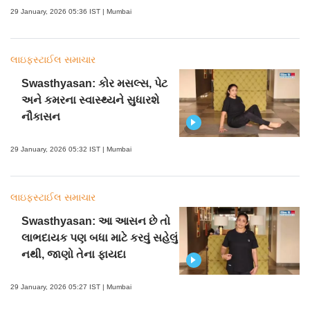
29 January, 2026 05:36 IST | Mumbai
લાઇફસ્ટાઈલ સમાચાર
Swasthyasan: કોર મસલ્સ, પેટ
અને કમરના સ્વાસ્થ્યને સુધારશે
નૌકાસન
29 January, 2026 05:32 IST | Mumbai
લાઇફસ્ટાઈલ સમાચાર
Swasthyasan: આ આસન છે તો
લાભદાયક પણ બધા માટે કરવું સહેલું
નથી, જાણો તેના ફાયદા
29 January, 2026 05:27 IST | Mumbai