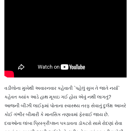
વડીલોના મુખેથી અવારનવાર કહેવાતી `પહેલું સુખ તે જાતે નર્યા`
કહેવત ક્યાંક આડે હાથ મૂકાઇ ગઈ હોય એવું નથી લાગતું?
આજની બીઝી લાઈફમાં પોતાના સ્વાસ્થ્ય તરફ સેવાતું દુર્લક્ષ આખરે
કોઈ ગંભીર બીમારી કે માનસિક તણાવમાં ફેરવાઈ જાય છે.
દવાઓના લાંબા પ્રિસ્ક્રીપ્શન પકડાવતા ડૉકટરો સામે રોદણાં રોવા