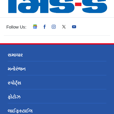
Follow Us:
સમાચાર
મનોરંજન
સ્પોર્ટ્સ
ફોટોઝ
લાઈફસ્ટાઈલ