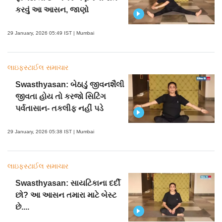
કરવું આ આસન, જાણો
29 January, 2026 05:49 IST | Mumbai
લાઇફસ્ટાઈલ સમાચાર
Swasthyasan: બેઠાડું જીવનશૈલી
જીવતા હોય તો કરજો સિટિંગ
પર્વતાસાન- તકલીફ નહીં પડે
29 January, 2026 05:38 IST | Mumbai
લાઇફસ્ટાઈલ સમાચાર
Swasthyasan: સાયટિકાના દર્દી
છો? આ આસન તમારા માટે બેસ્ટ
છે....