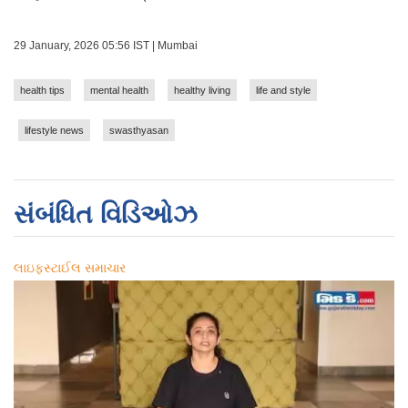
29 January, 2026 05:56 IST | Mumbai
health tips
mental health
healthy living
life and style
lifestyle news
swasthyasan
સંબંધિત વિડિઓઝ
લાઇફસ્ટાઈલ સમાચાર