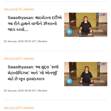
લાઇફસ્ટાઈલ સમાચાર
Swasthyasan: થાઇરોડના દર્દીએ
આ રીતે હાથને વાળીને ૐકારનો
જાપ કરવો....
29 January, 2026 09:53 IST | Mumbai
લાઇફસ્ટાઈલ સમાચાર
Swasthyasan: આ મુદ્રા `સલૉ
મેટાબૉલિઝમ` અને `લો એનર્જી`
માટે છે ખૂબ ફાયદાકારક
29 January, 2026 09:48 IST | Mumbai
લાઇફસ્ટાઈલ સમાચાર