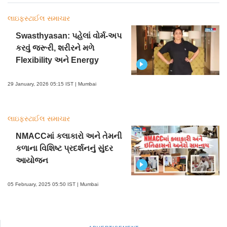
લાઇફસ્ટાઈલ સમાચાર
Swasthyasan: પહેલાં વોર્મ-અપ
કરવું જરૂરી, શરીરને મળે
Flexibility અને Energy
29 January, 2026 05:15 IST | Mumbai
લાઇફસ્ટાઈલ સમાચાર
NMACCમાં કલાકારો અને તેમની
કળાના વિશિષ્ટ પ્રદર્શનનું સુંદર
આયોજન
05 February, 2025 05:50 IST | Mumbai