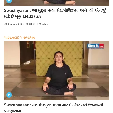
Swasthyasan: આ મુદ્રા `સલૉ મેટાબૉલિઝમ` અને `લો એનર્જી`
માટે છે ખૂબ ફાયદાકારક
29 January, 2026 09:48 IST | Mumbai
લાઇફસ્ટાઈલ સમાચાર
Swasthyasan: મન કેન્દ્રિત કરવા માટે દરરોજ કરો ઉજ્જયી
પ્રાણાયામ