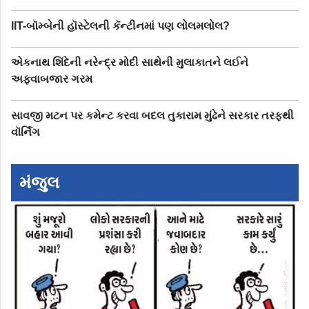
IIT-બૉમ્બેની હૉસ્ટેલની કૅન્ટીનમાં પણ લોલમલોલ?
એકનાથ શિંદેની નરેન્દ્ર મોદી સાથેની મુલાકાતને લઈને
અફવાબજાર ગરમ
સાવજી મટન પર કમેન્ટ કરવા બદલ તુકારામ મુંઢેને સરકાર તરફથી
વૉર્નિંગ
મંજુલ