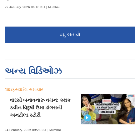
29 January, 2026 06:18 IST | Mumbai
વધુ બતાવો
અન્ય વિડિઓઝ
લાઇફસ્ટાઈલ સમાચાર
વારસો બનાવનારૂ વચન: કથક
કવીન વિદુષી ઉમા ડોગરાની
અનટોલ્ડ સ્ટોરી
24 February, 2026 09:28 IST | Mumbai