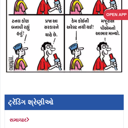
OPEN APP
ટ્રેંડિંગ શ્રેણીઓ
સમાચાર