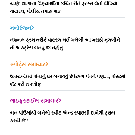
થાણે: શાળાના વિદ્યાર્થીનો કથિત રીતે ડ્રગ્સ લેતો વીડિયો
વાયરલ, પોલીસ તપાસ શરૂ
મનોરંજન
નૅશનલ ક્રશ તરીકે વાઇરલ થઈ ગયેલી આ મરાઠી મુલગીને
તો ઍક્ટ્રેસ બનવું જ નહોતું
સ્પોર્ટ્સ સમાચાર
ઉત્તરાખંડમાં પોતાનું ઘર બનાવવું છે રિષભ પંતને પણ...., પોસ્ટમાં
શૅર કરી તકલીફ
લાઇફસ્ટાઈલ સમાચાર
બન પાંઉમાંથી બનેલી સ્વીટ ઍન્ડ સ્પાઇસી દાબેલી ટ્રાય
કરવી છે?