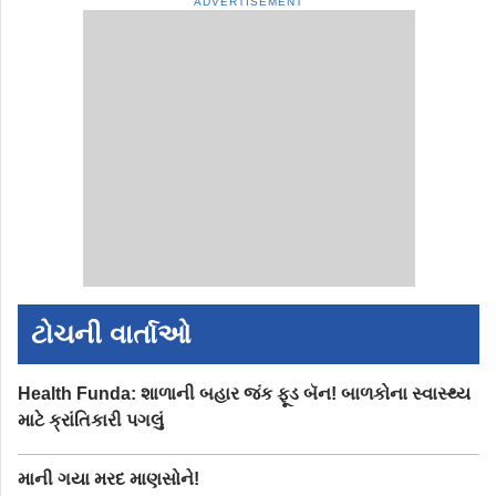
ADVERTISEMENT
ટોચની વાર્તાઓ
Health Funda: શાળાની બહાર જંક ફૂડ બૅન! બાળકોના સ્વાસ્થ્ય
માટે ક્રાંતિકારી પગલું
માની ગયા મરદ માણસોને!