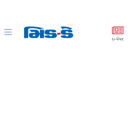
ઇ-પેપર