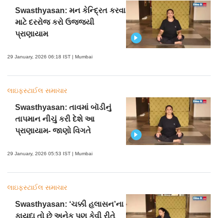
Swasthyasan: મન કેન્દ્રિત કરવા
માટે દરરોજ કરો ઉજ્જયી
પ્રાણાયામ
29 January, 2026 06:18 IST | Mumbai
લાઇફસ્ટાઈલ સમાચાર
Swasthyasan: તાવમાં બૉડીનું
તાપમાન નીચું કરી દેશે આ
પ્રાણાયામ- જાણો વિગતે
29 January, 2026 05:53 IST | Mumbai
લાઇફસ્ટાઈલ સમાચાર
Swasthyasan: ‘ચક્કી હલાસન’ના
ફાયદા તો છે અનેક પણ કેવી રીતે