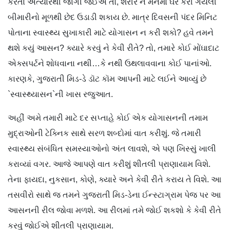
કરતાં અત્યારથી જાગી જઈએ તો, શરીર ને મનમાં ઘર કરી ગયેલી
બીમારીનો મૂળથી છેદ ઉડાડી શકાય છે. માત્ર દિવસની પંદર મિનિટ
પોતાના સ્વાસ્થ્ય સુખાકારી માટે યોગાસન ન કરી શકો? હવે તમને
થશે કયું આસન? ક્યારે કરવું ને કેવી રીતે? તો, તમારે કોઈ મોંઘાદાટ
એક્સપર્ટને શોધવાના નથી…કે નથી ઉથલાવવાના કોઈ પાનાંઓ.
કારણકે, ગુજરાતી મિડ-ડે ડૉટ કૉમ આપની માટે લઈને આવ્યું છે
`સ્વાસ્થ્યાસન`ની ખાસ રજુઆત.
અહીં અમે તમારી માટે દર સપ્તાહે કોઈ એક યોગાસનની તમામ
મુદ્રાઓની ટેક્નિક સાથે સરળ શબ્દોમાં વાત કરીશું. જે તમારી
સ્વાસ્થ્ય સંબંધિત સમસ્યાઓનો અંત લાવશે, એ પણ ખિસ્સું ખાલી
કરાવ્યાં વગર. આજે આપણે વાત કરીશું શીતલી પ્રાણાયામ વિશે.
તેના ફાયદા, નુકસાન, કોણે, ક્યારે અને કેવી રીતે કરાય તે વિશે. આ
તસવીરો સાથે જ તમને ગુજરાતી મિડ-ડેના ઈન્સ્ટાગ્રામ પેજ પર આ
આસનની રીલ જોવા મળશે. આ રીલમાં તમે જોઈ શકશો કે કેવી રીતે
કરવું જોઈએ શીતલી પ્રાણાયામ.