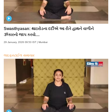
Swasthyasan: થાઇરોડના દર્દીએ આ રીતે હાથને વાળીને
ૐકારનો જાપ કરવો....
29 January, 2026 09:53 IST | Mumbai
લાઇફસ્ટાઈલ સમાચાર