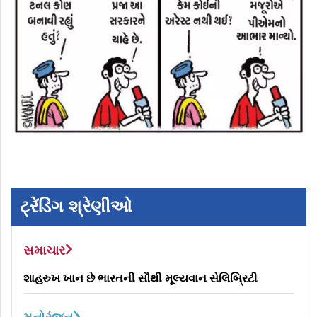
ટ્રેંડિંગ શ્રેણીઓ
સમાચાર
શાહરુખ ખાન છે ભારતની સૌથી મૂલ્યવાન સેલિબ્રિટી