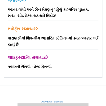
મનોરંજન
આનંદ ગાંધી અને ઝૈન મેમણનું પહેલું કાલ્પનિક પુસ્તક,
માયા: સીડ ટૅક્સ રુટ થશે રિલીઝ
સ્પોર્ટ્સ સમાચાર
વારાણસીમાં શિવ-થીમ આધારિત સ્ટેડિયમમાં ડમરુ આકાર લઈ
રહ્યું છે
લાઇફસ્ટાઈલ સમાચાર
આજની રેસિપી : વેજ ક્રિસ્પી
ADVERTISEMENT