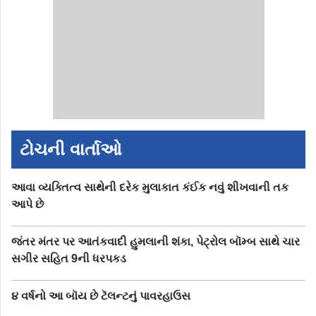
ટોચની વાર્તાઓ
આવા વ્યક્તિત્વ સાથેની દરેક મુલાકાત કંઈક નવું શીખવાની તક
આપે છે
જંતર મંતર પર આતંકવાદી હુમલાની શંકા, પેટ્રોલ બૉમ્બ સાથે ચાર
સગીર સહિત 9ની ધરપકડ
૪ વર્ષનો આ બૉય છે ટૅલન્ટનું પાવરહાઉસ