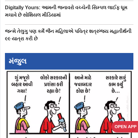
Digitally Yours: આમની જનાવરો વચ્ચેની સિમ્પલ લાઈફ ધૂમ
મચાવે છે સોશિયલ મીડિયામાં
જન્મે તેલુગુ પણ કર્મે જૈન મહિલાએ પવિત્ર શત્રુંજય મહાતીર્થની
૯૯ યાત્રા કરી છે
મંજુલ
OPEN APP