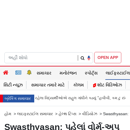
|
OPEN APP
સમાચાર
મનોરંજન
સ્પોર્ટ્સ
લાઈફસ્ટાઈલ
સિટી ન્યૂઝ
સમાચાર તમારે માટે
કૉલમ
શૉટ વિડિઓઝ
િરોધ કરી રહેલા વિદ્યાર્થીઓએ રાહુલ ગાંધીને કહ્યું "હબીબી, કમ ટુ રાંચી"
Digital
બ્રેકિંગ સમાચાર
હોમ
>
લાઇફસ્ટાઈલ સમાચાર
>
હેલ્થ ટિપ્સ
>
વીડિયોઝ
>
Swasthyasan: પહ
Swasthyasan: પહેલાં વોર્મ-અપ