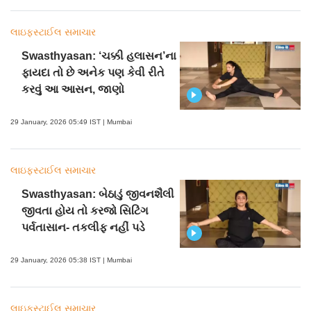
લાઇફસ્ટાઈલ સમાચાર
Swasthyasan: ‘ચક્કી હલાસન’ના
ફાયદા તો છે અનેક પણ કેવી રીતે
કરવું આ આસન, જાણો
29 January, 2026 05:49 IST | Mumbai
લાઇફસ્ટાઈલ સમાચાર
Swasthyasan: બેઠાડું જીવનશૈલી
જીવતા હોય તો કરજો સિટિંગ
પર્વતાસાન- તકલીફ નહીં પડે
29 January, 2026 05:38 IST | Mumbai
લાઇફસ્ટાઈલ સમાચાર