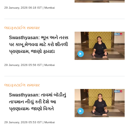
29 January, 2026 06:18 IST | Mumbai
લાઇફસ્ટાઈલ સમાચાર
Swasthyasan: ભૂખ અને તરસ
પર કાબૂ મેળવવા માટે કરો શીતલી
પ્રાણાયામ, જાણો ફાયદા
29 January, 2026 05:56 IST | Mumbai
લાઇફસ્ટાઈલ સમાચાર
Swasthyasan: તાવમાં બૉડીનું
તાપમાન નીચું કરી દેશે આ
પ્રાણાયામ- જાણો વિગતે
29 January, 2026 05:53 IST | Mumbai