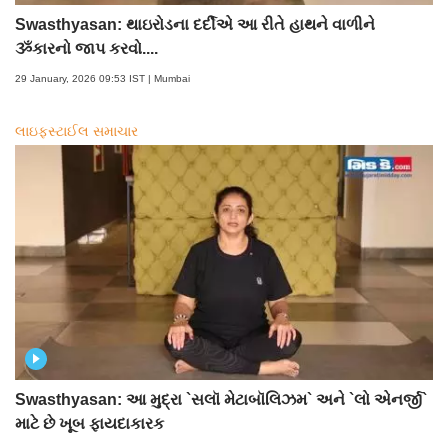
Swasthyasan: થાઇરોડના દર્દીએ આ રીતે હાથને વાળીને
ૐકારનો જાપ કરવો....
29 January, 2026 09:53 IST | Mumbai
લાઇફસ્ટાઈલ સમાચાર
Swasthyasan: આ મુદ્રા `સલૉ મેટાબૉલિઝમ` અને `લો એનર્જી`
માટે છે ખૂબ ફાયદાકારક