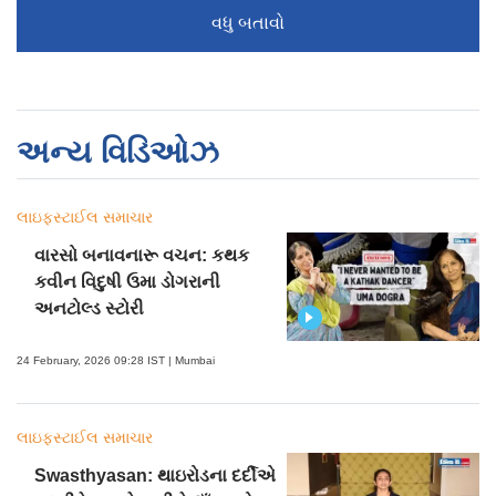
વધુ બતાવો
અન્ય વિડિઓઝ
લાઇફસ્ટાઈલ સમાચાર
વારસો બનાવનારૂ વચન: કથક
કવીન વિદુષી ઉમા ડોગરાની
અનટોલ્ડ સ્ટોરી
24 February, 2026 09:28 IST | Mumbai
લાઇફસ્ટાઈલ સમાચાર
Swasthyasan: થાઇરોડના દર્દીએ