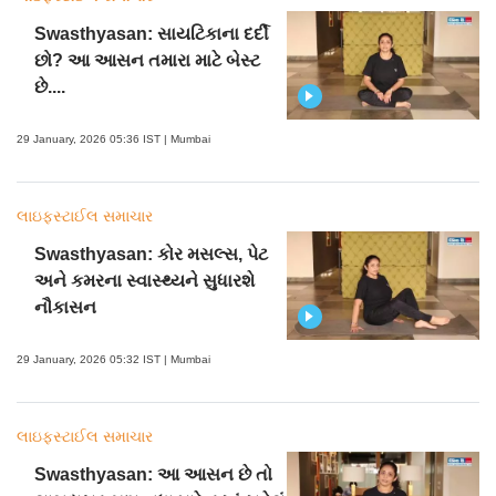
Swasthyasan: સાયટિકાના દર્દી
છો? આ આસન તમારા માટે બેસ્ટ
છે....
29 January, 2026 05:36 IST | Mumbai
લાઇફસ્ટાઈલ સમાચાર
Swasthyasan: કોર મસલ્સ, પેટ
અને કમરના સ્વાસ્થ્યને સુધારશે
નૌકાસન
29 January, 2026 05:32 IST | Mumbai
લાઇફસ્ટાઈલ સમાચાર
Swasthyasan: આ આસન છે તો