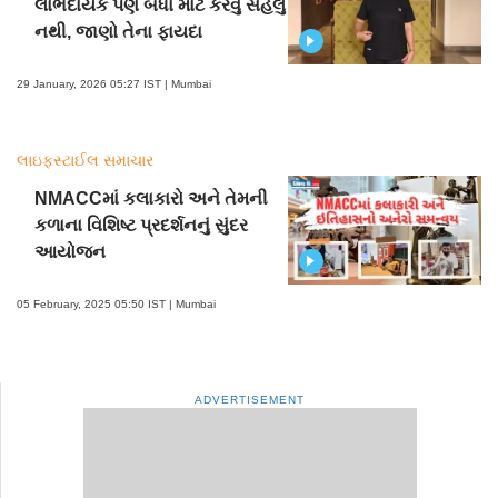
લાભદાયક પણ બધા માટે કરવું સહેલું
નથી, જાણો તેના ફાયદા
29 January, 2026 05:27 IST | Mumbai
લાઇફસ્ટાઈલ સમાચાર
NMACCમાં કલાકારો અને તેમની
કળાના વિશિષ્ટ પ્રદર્શનનું સુંદર
આયોજન
05 February, 2025 05:50 IST | Mumbai
ADVERTISEMENT