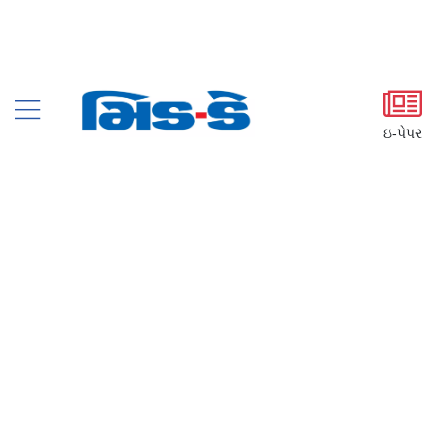
ઇ-પેપર