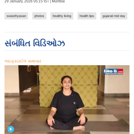
29 January, 2026 05:15 IST | Mumbai
swasthyasan
photos
healthy living
health tips
gujarati mid day
સંબંધિત વિડિઓઝ
લાઇફસ્ટાઈલ સમાચાર