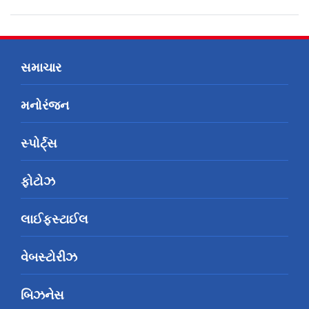
સમાચાર
મનોરંજન
સ્પોર્ટ્સ
ફોટોઝ
લાઈફસ્ટાઈલ
વેબસ્ટોરીઝ
બિઝનેસ