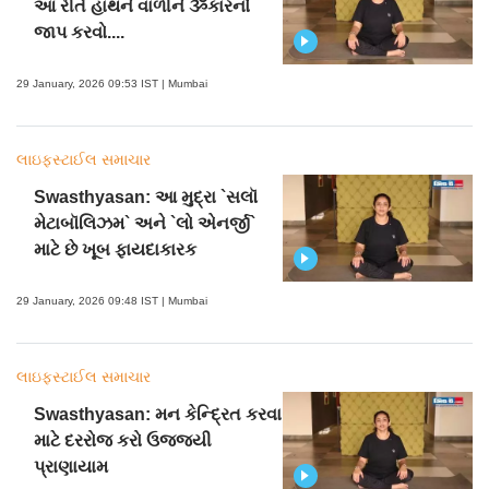
આ રીતે હાથને વાળીને ૐકારનો
જાપ કરવો....
29 January, 2026 09:53 IST | Mumbai
લાઇફસ્ટાઈલ સમાચાર
Swasthyasan: આ મુદ્રા `સલૉ
મેટાબૉલિઝમ` અને `લો એનર્જી`
માટે છે ખૂબ ફાયદાકારક
29 January, 2026 09:48 IST | Mumbai
લાઇફસ્ટાઈલ સમાચાર
Swasthyasan: મન કેન્દ્રિત કરવા
માટે દરરોજ કરો ઉજ્જયી
પ્રાણાયામ