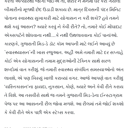
કરતાં અત્યારથી જાગી જઈએ તો, શરીર ને મનમાં ઘર કરી ગયેલી
બીમારીનો મૂળથી છેદ ઉડાડી શકાય છે. માત્ર દિવસની પંદર મિનિટ
પોતાના સ્વાસ્થ્ય સુખાકારી માટે યોગાસન ન કરી શકો? હવે તમને
થશે કયું આસન? ક્યારે કરવું ને કેવી રીતે? તો, તમારે કોઈ મોંઘાદાટ
એક્સપર્ટને શોધવાના નથી…કે નથી ઉથલાવવાના કોઈ પાનાંઓ.
કારણકે, ગુજરાતી મિડ-ડે ડૉટ કૉમ આપની માટે લઈને આવ્યું છે
`સ્વાસ્થ્યાસન`ની ખાસ રજુઆત. અહીં અમે તમારી માટે દર સપ્તાહે
કોઈ એક યોગાસનની તમામ મુદ્રાઓની ટેક્નિક સાથે સરળ
શબ્દોમાં વાત કરીશું. જે તમારી સ્વાસ્થ્ય સંબંધિત સમસ્યાઓનો અંત
લાવશે, એ પણ ખિસ્સું ખાલી કરાવ્યાં વગર. આજે આપણે વાત કરીશું
‘યસ્તિકાસન’ના ફાયદા, નુકસાન, કોણે, ક્યારે અને કેવી રીતે કરાય
તે વિશે. આ તસવીરો સાથે જ તમને ગુજરાતી મિડ-ડેના ઈન્સ્ટાગ્રામ
પેજ પર આ આસનની રીલ જોવા મળશે. આ રીલમાં તમે જોઈ શકશો
કે કેવી રીતે એક પછી એક સ્ટેપ્સ કરવા.