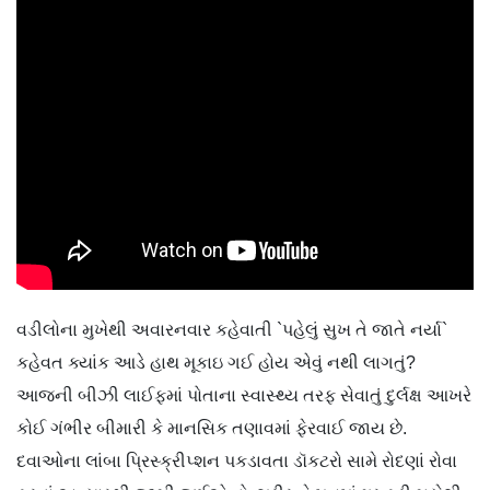
વડીલોના મુખેથી અવારનવાર કહેવાતી `પહેલું સુખ તે જાતે નર્યા`
કહેવત ક્યાંક આડે હાથ મૂકાઇ ગઈ હોય એવું નથી લાગતું?
આજની બીઝી લાઈફમાં પોતાના સ્વાસ્થ્ય તરફ સેવાતું દુર્લક્ષ આખરે
કોઈ ગંભીર બીમારી કે માનસિક તણાવમાં ફેરવાઈ જાય છે.
દવાઓના લાંબા પ્રિસ્ક્રીપ્શન પકડાવતા ડૉકટરો સામે રોદણાં રોવા