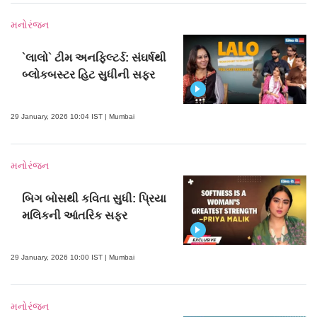
મનોરંજન
`લાલો` ટીમ અનફિલ્ટર્ડ: સંઘર્ષથી
બ્લોકબસ્ટર હિટ સુધીની સફર
29 January, 2026 10:04 IST | Mumbai
મનોરંજન
બિગ બોસથી કવિતા સુધી: પ્રિયા
મલિકની આંતરિક સફર
29 January, 2026 10:00 IST | Mumbai
મનોરંજન