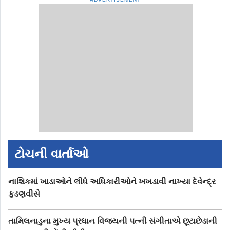
ટોચની વાર્તાઓ
નાશિકમાં ખાડાઓને લીધે અધિકારીઓને ખખડાવી નાખ્યા દેવેન્દ્ર
ફડણવીસે
તામિલનાડુના મુખ્ય પ્રધાન વિજયની પત્ની સંગીતાએ છૂટાછેડાની