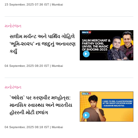
15 September, 2025 07:36 IST | Mumbai
મનોરંજન
સલીમ મર્ચન્ટ અને પાર્થિવ ગોહિલે
‘ભૂમિ-૨૦૨૫’ ના જાદુનું અનાવરણ
કર્યું
04 September, 2025 08:20 IST | Mumbai
મનોરંજન
`અંધેરા` પર કરણવીર મલ્હોત્રા:
માનસિક સ્વાસ્થ્ય અને ભારતીય
હૉરરની મોટી છલાંગ
04 September, 2025 08:18 IST | Mumbai