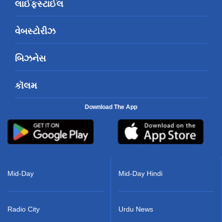
લાઈફસ્ટાઈલ
વેબસ્ટોરીઝ
બિઝનેસ
કૉલમ
Download The App
Mid-Day
Mid-Day Hindi
Radio City
Urdu News