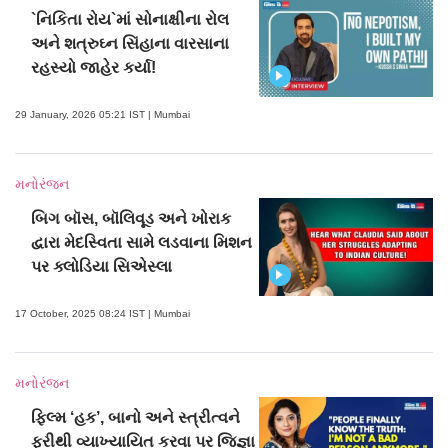
`નિકિતા રોય`માં સોનાક્ષીના રોલ
અને શત્રુઘ્ન સિંહાના વારસાના
રહસ્યો જાહેર કર્યા!
29 January, 2026 05:21 IST | Mumbai
મનોરંજન
બિગ બૉસ, બૉલિવૂડ અને ખોરાક
દ્વારા મેદસ્વિતા સામે લડવાના મિશન
પર ક્લોડિયા સિએસ્લા
17 October, 2025 08:24 IST | Mumbai
મનોરંજન
ફિલ્મ ‘હક’, બાનો અને સ્ત્રીત્વને
ફરીથી વ્યાખ્યાયિત કરવા પર જિજ્ઞા