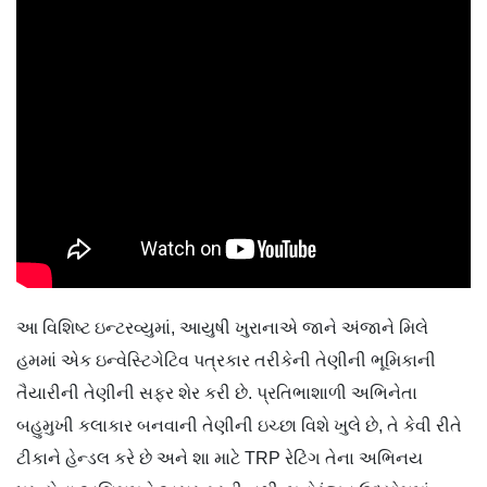
આ વિશિષ્ટ ઇન્ટરવ્યુમાં, આયુષી ખુરાનાએ જાને અંજાને મિલે
હમમાં એક ઇન્વેસ્ટિગેટિવ પત્રકાર તરીકેની તેણીની ભૂમિકાની
તૈયારીની તેણીની સફર શેર કરી છે. પ્રતિભાશાળી અભિનેતા
બહુમુખી કલાકાર બનવાની તેણીની ઇચ્છા વિશે ખુલે છે, તે કેવી રીતે
ટીકાને હેન્ડલ કરે છે અને શા માટે TRP રેટિંગ તેના અભિનય