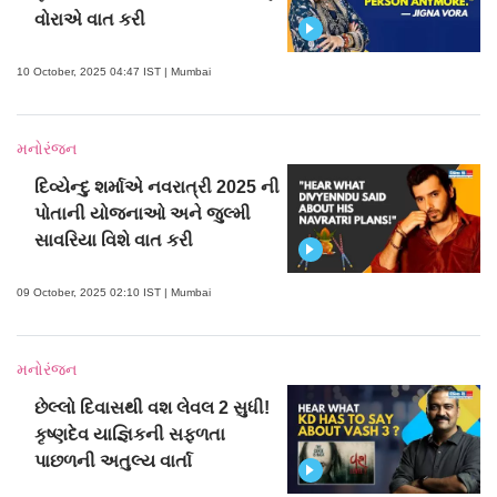
વોરાએ વાત કરી
10 October, 2025 04:47 IST | Mumbai
મનોરંજન
દિવ્યેન્દુ શર્માએ નવરાત્રી 2025 ની
પોતાની યોજનાઓ અને જુલ્મી
સાવરિયા વિશે વાત કરી
09 October, 2025 02:10 IST | Mumbai
મનોરંજન
છેલ્લો દિવાસથી વશ લેવલ 2 સુધી!
કૃષ્ણદેવ યાજ્ઞિકની સફળતા
પાછળની અતુલ્ય વાર્તા