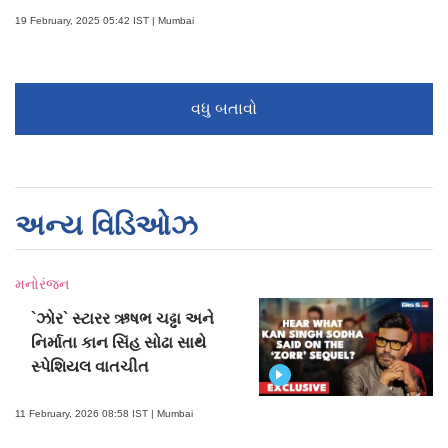
19 February, 2025 05:42 IST | Mumbai
વધુ બતાવો
અન્ય વિડિઓઝ
મનોરંજન
`ઝોર` સ્ટારર ઋષભ ચઢ્ઢા અને
નિર્માતા કાન સિંહ સોઢા સાથે
સ્પેશિયલ વાતચીત
11 February, 2026 08:58 IST | Mumbai