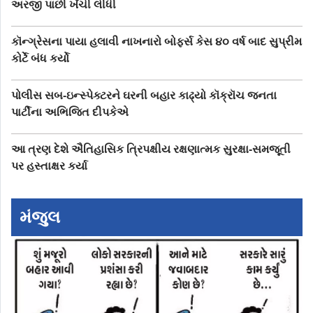
અરજી પાછી ખેંચી લીધી
કૉન્ગ્રેસના પાયા હલાવી નાખનારો બોફર્સ કેસ ૪૦ વર્ષ બાદ સુપ્રીમ
કોર્ટે બંધ કર્યો
પોલીસ સબ-ઇન્સ્પેક્ટરને ઘરની બહાર કાઢ્યો કૉક્રૉચ જનતા
પાર્ટીના અભિજિત દીપકેએ
આ ત્રણ દેશે ઐતિહાસિક ત્રિપક્ષીય રક્ષણાત્મક સુરક્ષા-સમજૂતી
પર હસ્તાક્ષર કર્યા
મંજુલ