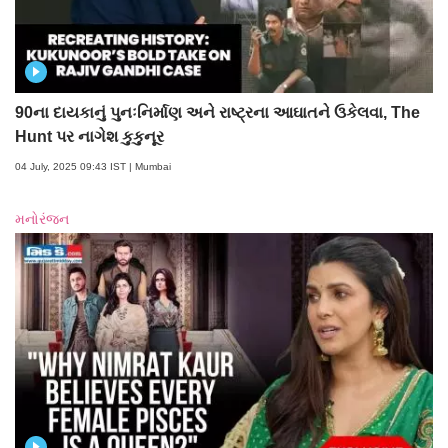
90ના દાયકાનું પુનઃનિર્માણ અને રાષ્ટ્રના આઘાતને ઉકેલવા, The
Hunt પર નાગેશ કુકુનૂર
04 July, 2025 09:43 IST | Mumbai
મનોરંજન