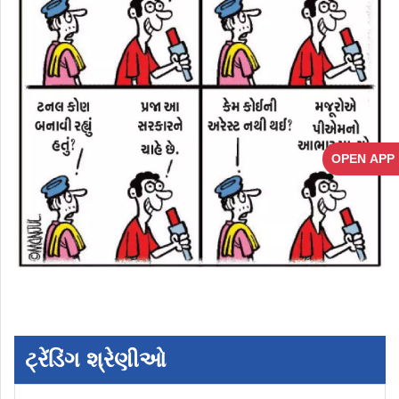
OPEN APP
ટ્રેંડિંગ શ્રેણીઓ