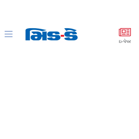
ઇ-પેપર