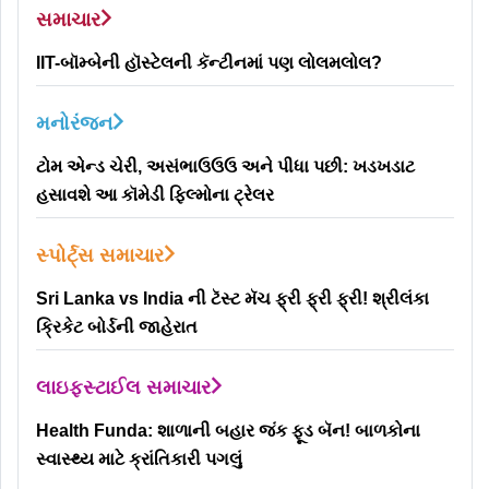
સમાચાર
IIT-બૉમ્બેની હૉસ્ટેલની કૅન્ટીનમાં પણ લોલમલોલ?
મનોરંજન
ટોમ એન્ડ ચેરી, અસંભાઉઉઉ અને પીધા પછી: ખડખડાટ
હસાવશે આ કૉમેડી ફિલ્મોના ટ્રેલર
સ્પોર્ટ્સ સમાચાર
Sri Lanka vs India ની ટૅસ્ટ મૅચ ફ્રી ફ્રી ફ્રી! શ્રીલંકા
ક્રિકેટ બોર્ડની જાહેરાત
લાઇફસ્ટાઈલ સમાચાર
Health Funda: શાળાની બહાર જંક ફૂડ બૅન! બાળકોના
સ્વાસ્થ્ય માટે ક્રાંતિકારી પગલું