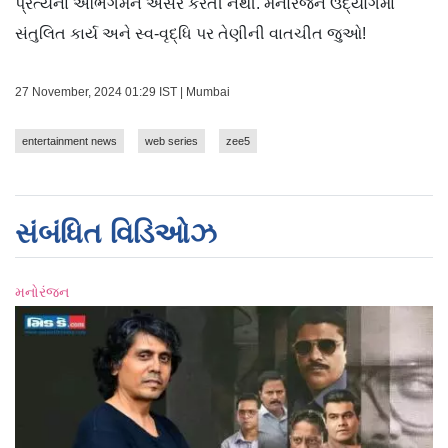
પ્રત્યેના અભિગમને અસર કરતી નથી. મનોરંજન ઉદ્યોગમાં
સંતુલિત કાર્ય અને સ્વ-વૃદ્ધિ પર તેણીની વાતચીત જુઓ!
27 November, 2024 01:29 IST | Mumbai
entertainment news
web series
zee5
સંબંધિત વિડિઓઝ
મનોરંજન