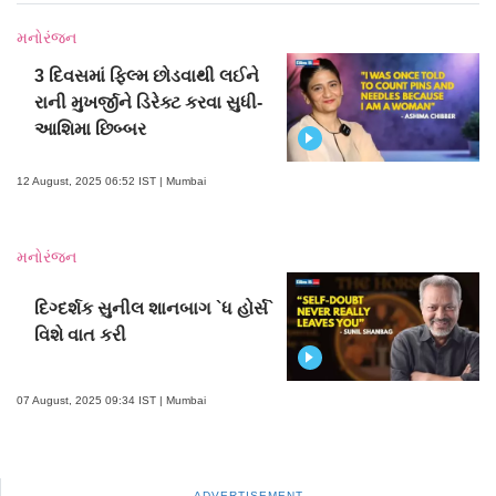
મનોરંજન
3 દિવસમાં ફિલ્મ છોડવાથી લઈને
રાની મુખર્જીને ડિરેક્ટ કરવા સુધી-
આશિમા છિબ્બર
12 August, 2025 06:52 IST | Mumbai
મનોરંજન
દિગ્દર્શક સુનીલ શાનબાગ `ધ હોર્સ`
વિશે વાત કરી
07 August, 2025 09:34 IST | Mumbai
ADVERTISEMENT