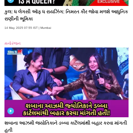
કુલ: ધ લેગસી ઑફ ધ રાયઝિંગ: નિમરત કૌર જોવા મળશે આધુનિક
રાણીની ભૂમિકા
14 May, 2025 07:55 IST | Mumbai
મનોરંજન
શબાના આઝમી જ્યોતિકાને ડબ્બા કાર્ટેલમાંથી બહાર કરવા માંગતી
હતી