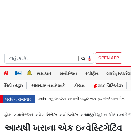
|
OPEN APP
સમાચાર
મનોરંજન
સ્પોર્ટ્સ
લાઈફસ્ટાઈલ
સિટી ન્યૂઝ
સમાચાર તમારે માટે
કૉલમ
શૉટ વિડિઓઝ
Health Funda: મહારાષ્ટ્રમાં શાળાની બહાર જંક ફૂડ બૅન! બાળકોના સ્વાસ્થ્ય અને ભવ
બ્રેકિંગ સમાચાર
હોમ
>
મનોરંજન
>
વેબ સિરીઝ
>
વીડિયોઝ
>
આયુષી ખુરાના એક ઇન્વેસ્ટિગ
આયુષી ખુરાના એક ઇન્વેસ્ટિગેટિવ