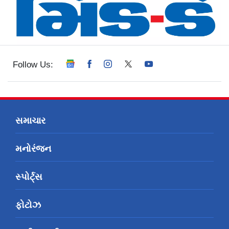
Follow Us:
સમાચાર
મનોરંજન
સ્પોર્ટ્સ
ફોટોઝ