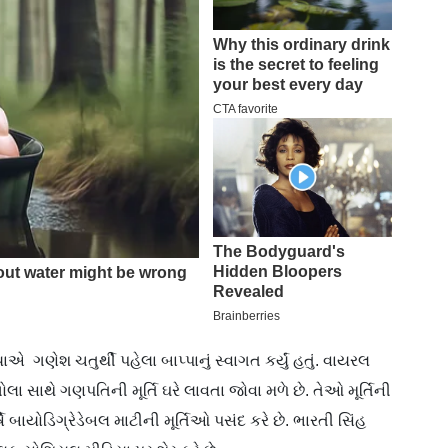
એ ગણેશ ચતુર્થી પહેલા બાપ્પાનું સ્વાગત કર્યું હતું. વાયરલ
ોલા સાથે ગણપતિની મૂર્તિ ઘરે લાવતા જોવા મળે છે. તેઓ મૂર્તિની
ે બાયોડિગ્રેડેબલ માટીની મૂર્તિઓ પસંદ કરે છે. ભારતી સિંહ