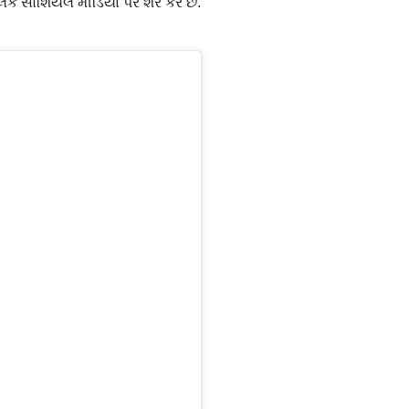
ક સોશિયલ મીડિયા પર શેર કરે છે.