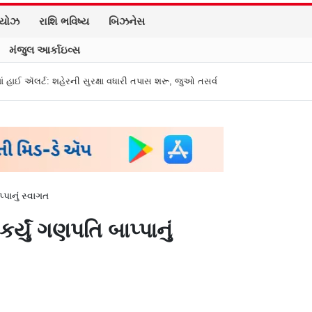
િયોઝ
રાશિ ભવિષ્ય
બિઝનેસ
મંજુલ આર્કાઇવ્સ
 શહેરની સુરક્ષા વધારી તપાસ શરૂ, જુઓ તસવીરો
એક પર હુમલો, બધા પર હુમલો ગણા
પાનું સ્વાગત
યું ગણપતિ બાપ્પાનું