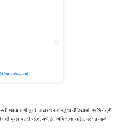
 (@viralbhayani)
ત કરતી જોવા મળી હતી. વાયરલ થઈ રહેલા વીડિયોમાં, અભિનેત્રી
તેમની પૂજા કરતી જોવા મળે છે. અંકિતાના ચહેરા પર બાપ્પાને