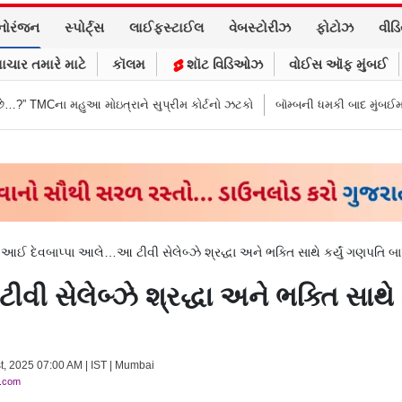
નોરંજન
સ્પોર્ટ્સ
લાઈફસ્ટાઈલ
વેબસ્ટોરીઝ
ફોટોઝ
વીડ
ાચાર તમારે માટે
કૉલમ
શૉટ વિડિઓઝ
વોઈસ ઑફ મુંબઈ
મહુઆ મોઇત્રાને સુપ્રીમ કોર્ટનો ઝટકો
બૉમ્બની ધમકી બાદ મુંબઈમાં હાઈ ઍલર્ટ:
>
આઈ દેવબાપ્પા આલે…આ ટીવી સેલેબ્ઝે શ્રદ્ધા અને ભક્તિ સાથે કર્યું ગણપતિ બાપ્
સેલેબ્ઝે શ્રદ્ધા અને ભક્તિ સાથે કર્
st, 2025 07:00 AM | IST | Mumbai
y.com