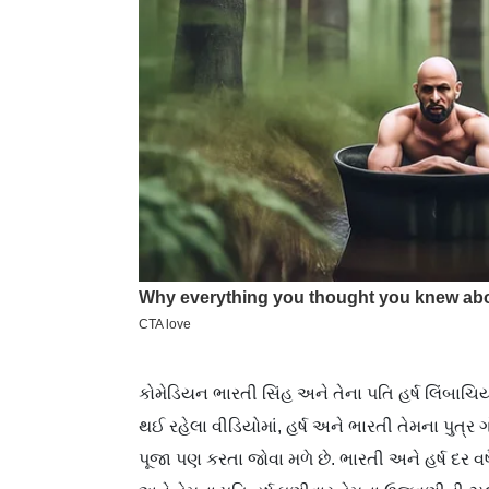
કોમેડિયન ભારતી સિંહ અને તેના પતિ હર્ષ લિંબાચિયા
થઈ રહેલા વીડિયોમાં, હર્ષ અને ભારતી તેમના પુત્ર ગ
પૂજા પણ કરતા જોવા મળે છે. ભારતી અને હર્ષ દર વર્ષ