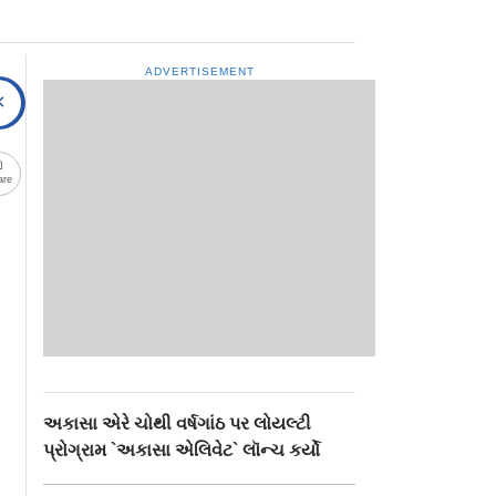
ADVERTISEMENT
are
અકાસા એરે ચોથી વર્ષગાંઠ પર લોયલ્ટી
પ્રોગ્રામ `અકાસા એલિવેટ` લૉન્ચ કર્યો