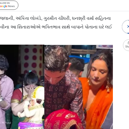
Follow Us
લાની, અંકિતા લોખંડે, ગુરમીત ચૌધરી, ધનશ્રી વર્મા સહિતના
 ટીવીના આ સિતારાઓએ ભક્તિભાવ સાથે બાપાને પોતાના ઘરે લઈ
Sh