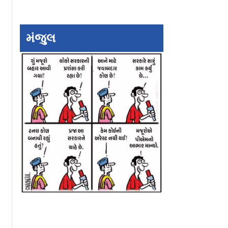
મંજુલ
aturthi
Video: `તારક મેહતા`ના
માતાજી વિદાય લે ત્ય
 સેલેબ્ઝના
દયાબેને બાંધી રાખડી,
આંખોમાં ઝળઝળિયા
ો-ફ્રેન્ડલી
આસિત મોદી લાગ્યા દિશા
આવી જાય છે
વાકાણીને પગે