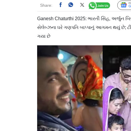
Share:
Ganesh Chaturthi 2025: ભારતી સિંહ, અર્જુન બિજ
સેલેબ્ઝના ઘરે ગણપતિ બાપ્પાનું આગમન થયું છે;
ગયા છે