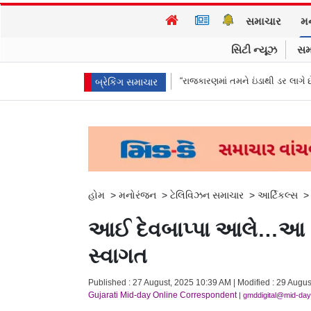
સમાચાર
મ
સિટી ન્યૂઝ
સમ
જવાબ, કહ્યું વિદેશી ભંડોળ…
“રાજકારણમાં તમને ઇંડાથી ડર લાગે છે…?” TMCના 
બ્રેકિંગ સમાચાર
હોમ
>
મનોરંજન
>
ટેલિવિઝન સમાચાર
>
આર્ટિકલ્સ
આઈ દેવબાપ્પા આલે…આ ટીવી 
સ્વાગત
Published : 27 August, 2025 10:39 AM | Modified : 29 Augu
Gujarati Mid-day Online Correspondent
| gmddigital@mid-da