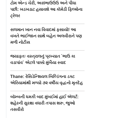
ટોમ એન્ડ ચેરી, અસંભાઉઉઉ અને પીધા
પછી: ખડખડાટ હસાવશે આ કૉમેડી ફિલ્મોના
ટ્રેલર
સલમાન ખાન નવા વિવાદમાં ફસાયો! આ
વખતે ભાઈજાન સાથે બહેન અલવીરાને પણ
મળી નોટીસ
જ્યાફતઃ વસ્ત્રાલનું પ્રખ્યાત `ભાઉ કા
વડાપાંવ` એટલે પાક્કો મુંબૈયા સ્વાદ
Thane: રેસિડેન્શિયલ બિલ્ડિંગના ડક્ટ
એરિયામાંથી મળ્યો ૭૨ વર્ષીય વૃદ્ધનો મૃતદેહ
બૉમ્બની ધમકી બાદ મુંબઈમાં હાઈ ઍલર્ટ:
શહેરની સુરક્ષા વધારી તપાસ શરૂ, જુઓ
તસવીરો