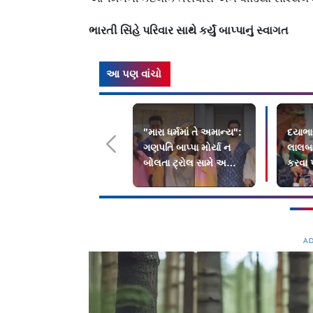
ભારતી સિંહે પરિવાર સાથે કર્યું બાપ્પાનું સ્વાગત
આ પણ વાંચો
"મારા ધર્મમાં તે અમાન્ય":
દયાભા
ગણપતિ બાપ્પા મોર્યા ન
લાલબા
બોલતા ટ્રોલ સામે અલી
કરવા પ
ગોનીનો જવાબ
A