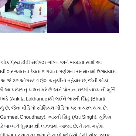
 લોકપ્રિય ટીવી સેલેબ્ઝ ભક્તિ અને ભવ્યતા સાથે આ
અને નવી શરૂઆતના દેવતા ભગવાન ગણેશના સન્માનમાં ઉજવવામાં
 આજે ૨૭ ઓગસ્ટે ગણેશ ચતુર્થીનો તહેવાર છે, જેની લોકો
 આ પરંપરાનું પાલન કરે છે અને પોતાના ઘરમાં બાપ્પાની મૂર્તિ
લોખંડે (Ankita Lokhande)થી લઈને ભારતી સિંહ (Bharti
ર્યું છે, જેના વીડિયો સોશિયલ મીડિયા પર વાયરલ થયા છે.
 (Gurmeet Choudhary), આરતી સિંહ (Arti Singh), યુવિકા
 બાપ્પાને ધૂમધામથી લાવવામાં આવ્યા છે. તેમના ગણેશ
 મીડિયા પર વાયરલ થયા છે ચાલો જોઈએ તેની એક ઝલક…