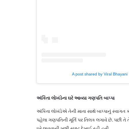
A post shared by Viral Bhayani
અંકિતા લોખંડેના ઘરે આવ્યા ગણપતિ બાપ્પા
અંકિતા લોખંડેએ તેની માતા સાથે બાપ્પાનું સ્વાગ
પહેલા ગણપતિની મૂર્તિ પર તિલક લગાવે છે. પછી તે 
ઘરે લાવવાની ખુશી સ્પષ્ટ દેખાઈ રહી હતી.