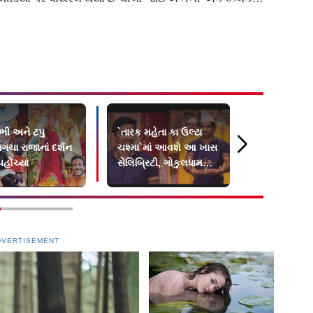
ભી અને ટપુ
`તારક મહેતા કા ઉલ્ટા
Ganesh Ch
ગચા રાજાનાં દર્શન
ચશ્મા`માં આવશે આ ખાસ
2021 : ટીવી
હોંચ્યાં
સેલિબ્રિટી, ગોકુલધામમાં
ઘરે આવ્યા ઇક
કરશે ખાસ ઉજવણી
બાપ્પા
DVERTISEMENT