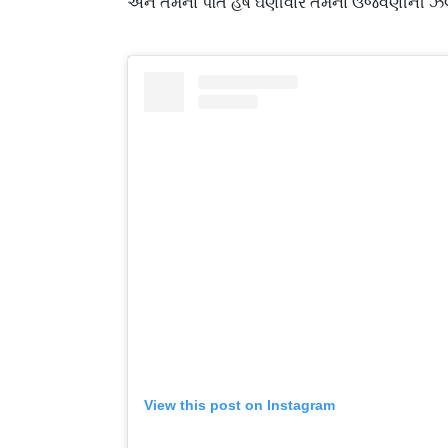
અને તેમના પતિ હર્ષ ઘણીવાર તેમના ઉજવણીની ઝલ
View this post on Instagram