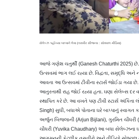
સેલેબ્ઝ પહોંચ્યા બાપ્પાને લેવા (તસવીર સૌજન્ય : સોશ્યલ મીડિયા)
આજે ગણેશ ચતુર્થી (Ganesh Chaturthi 2025) છે.
ઉત્સવમાં ભાગ લઈ રહ્યા છે. વિદ્વતા, સમૃદ્ધિ 
આવતા આ ઉત્સવમાં ટીવીના સ્ટાર્સ જોઈડા ગયા છે.
આતુરતાથી રાહ જોઈ રહ્યા હતા. ઘણા સેલેબ્સ દર વર્ષે
સ્થાપિત કરે છે. આ વખતે પણ ટીવી સ્ટાર્સ અંકિતા 
Singh) સુધી, બધાએ પોતાના ઘરે બાપ્પાનું સ્વાગત ક
અર્જુન બિજલાની (Arjun Bijlani), ગુરમિત ચૌધરી
ચૌધરી (Yuvika Chaudhary) આ બધા સેલેબ્ઝના ઘરે
આગમનની કેટલીક તસવીરો અને વીડિયો સોશ્યલ