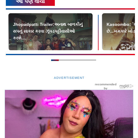
આ પણ વાંચો
Jhopadpatti Trailer:અનાથ બાળકીનું
Kasoombo: `ખમ
સપનું સાકાર કરવા ઝૂંપડપટ્ટીવાસીઓ
છે...ખમકારે ખોડલ
કરશે....
ADVERTISEMENT