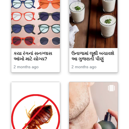
કયા રંગનાં સનગ્લાસ
ઉનાળામાં લૂથી બચાવશે
આંખો માટે યોગ્ય?
આ ગુજરાતી પીણું
2 months ago
2 months ago