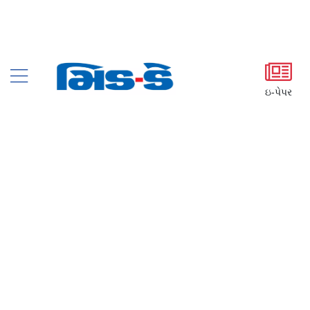
ઇ-પેપર