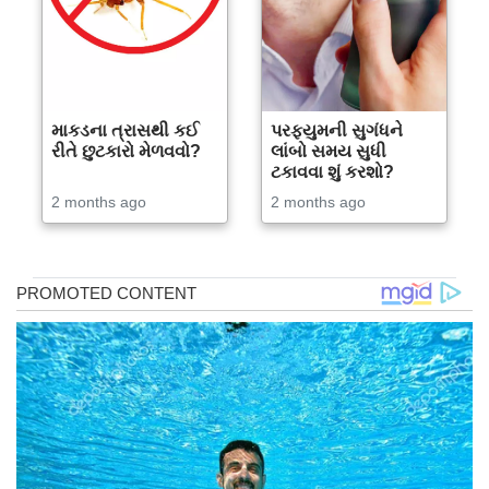
માકડના ત્રાસથી કઈ
પરફ્યુમની સુગંધને
રીતે છુટકારો મેળવવો?
લાંબો સમય સુધી
ટકાવવા શું કરશો?
2 months ago
2 months ago