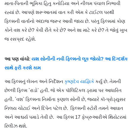
માતા-પિતાની ભૂમિકા હિતુ કનોડિયા અને નીલમ પંચાલ નિભાવી
રહ્યાં છે. આપણે શરૂઆતમાં વાત કરી એમ કે ટાઈટલ પરથી
ફિલ્મની વાર્તાનો અંદાજ જરૂર આવી જાય છે. પરંતુ ફિલ્મમાં કોણ
કોને વશ કરે છે? કેવી રીતે કરે છે? અને શા માટે કરે છે? તે જોવું ખુબ
જ રસપ્રદ રહેશે.
આ પણ વાંચો
:
યશ સોનીની નવી ફિલ્મનો લૂક જોયો? આ દિગ્દર્શક
સાથે ફરી કરશે કામ
આ ફિલ્મનું લેખન અને નિર્દેશન
કૃષ્ણદેવ યાજ્ઞિકે
કર્યુ છે. તેમની
છેલ્લી ફિલ્મ `રાડો` હતી. જે એક પૉલિટિકલ ડ્રામા પર આધારિત
હતી. `વશ` ફિલ્મના નિર્માતા કૃણાલ સોની છે, જ્યારે કૉ-પ્રોડ્યુસર
નિલય ચોટાઈ અને દિપેન પટેલ છે. ફિલ્મની સ્ટોરી તમને આઘાત
અને આશ્ચર્ય પમાડે તેવી છે. આ ફિલ્મ 17 ફેબ્રુઆરીએ થિયેટરમાં
રિલીઝ થશે.