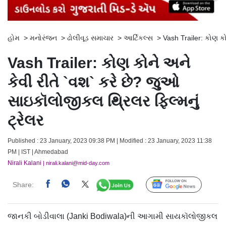
હોમ
>
મનોરંજન
>
ઢોલીવૂડ સમાચાર
>
આર્ટિકલ્સ
>
Vash Trailer: કોણ કો
Vash Trailer: કોણ કોને અને
કેવી રીતે `વશ` કરે છે? જુઓ
સાઇકૉલોજીકલ થ્રિલર ફિલ્મનું
ટ્રેલર
Published : 23 January, 2023 09:38 PM | Modified : 23 January, 2023 11:38
PM | IST | Ahmedabad
Nirali Kalani
| nirali.kalani@mid-day.com
Share:
Follow Us
જાનકી બોડીવાલા (Janki Bodiwala)ની આગામી સાયકૉલોજીકલ