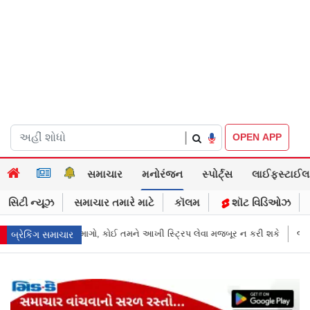
|
OPEN APP
સમાચાર
મનોરંજન
સ્પોર્ટ્સ
લાઈફસ્ટાઈલ
સિટી ન્યૂઝ
સમાચાર તમારે માટે
કૉલમ
શૉટ વિડિઓઝ
સ્ટ્રિપ લેવા મજબૂર ન કરી શકે
જાહેરખબરોથી લોકોને મિસગાઇડ કરનારી સેલ
બ્રેકિંગ સમાચાર