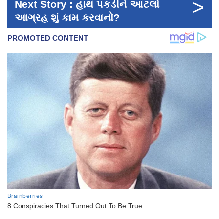
>
Next Story : હાથ પકડીને આટલો
આગ્રહ શું કામ કરવાનો?