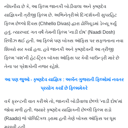
નોંધનીય છે કે, આ ફિલ્મ જાનકી બોડીવાલા અને કૃષ્ણદેવ
યાજ્ઞિકની ત્રીજી ફિલ્મ છે. અભિનેત્રીએ દિગ્દર્શકની સુપરહિટ
ફિલ્મ છેલ્લો દિવસ (Chhello Divas) દ્વારા ઢોલિવૂડમાં ડેબ્યૂ કર્યું
હતું. ત્યારબાદ ગત વર્ષે તેમની ફિલ્મ ‘નાડી દોષ’ (Naadi Dosh)
રિલીઝ થઈ હતી. આ ફિલ્મે પણ બોક્સ ઑફિસ પર સફળતાના નવા
શિખરો સર કર્યા હતા. હવે જાનકી અને કૃષ્ણદેવની આ ત્રીજી
ફિલ્મ ‘વશ’ની હેટ-ટ્રિક બૉક્સ ઑફિસ પર કેવી બાઉન્ડ્રી મારે છે
તેના પર પ્રેક્ષકોની નજર રહેશે.
આ પણ જુઓ - કૃષ્ણદેવ યાજ્ઞિક : અર્બન ગુજરાતી ફિલ્મોમાં નવતર
પ્રયોગ કર્યા છે ફિલ્મમેકરે
વર્ક ફ્રન્ટની વાત કરીએ તો, જાનકી બોડીવાલા છેલ્લે ‘નાડી દોષ’માં
જોવા મળી હતી. જ્યારે કૃષ્ણદેવ યાજ્ઞિકની છેલ્લી ફિલ્મ રાડો
(Raado) જે પૉલિટિકલ ડ્રામા હતી તેણે બોક્સ ઑફિસ પર ધૂમ
મચાવી હતી.