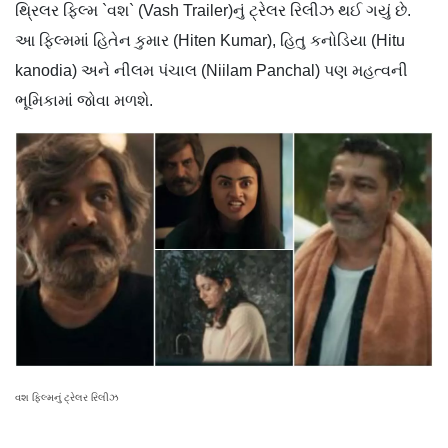
થ્રિલર ફિલ્મ `વશ` (Vash Trailer)નું ટ્રેલર રિલીઝ થઈ ગયું છે.
આ ફિલ્મમાં હિતેન કુમાર (Hiten Kumar), હિતુ કનોડિયા (Hitu
kanodia) અને નીલમ પંચાલ (Niilam Panchal) પણ મહત્વની
ભૂમિકામાં જોવા મળશે.
વશ ફિલ્મનું ટ્રેલર રિલીઝ