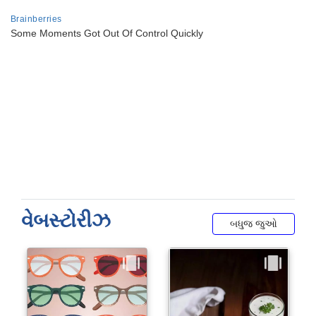
વેબસ્ટોરીઝ
બધુજ જુઓ