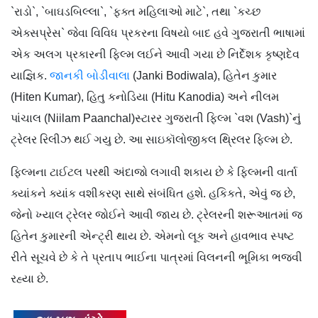
`રાડો`, `બાઘડબિલ્લા`, `ફક્ત મહિલાઓ માટે`, તથા `કચ્છ
એક્સપ્રેસ` જેવા વિવિધ પ્રકરના વિષયો બાદ હવે ગુજરાતી ભાષામાં
એક અલગ પ્રકારની ફિલ્મ લઈને આવી ગયા છે નિર્દેશક કૃષ્ણદેવ
યાજ્ઞિક.
જાનકી બોડીવાલા
(Janki Bodiwala), હિતેન કુમાર
(Hiten Kumar), હિતુ કનોડિયા (Hitu Kanodia) અને નીલમ
પાંચાલ (Niilam Paanchal)સ્ટારર ગુજરાતી ફિલ્મ `વશ (Vash)`નું
ટ્રેલર રિલીઝ થઈ ગયુ છે. આ સાઇકૉલોજીકલ થ્રિલર ફિલ્મ છે.
ફિલ્મના ટાઈટલ પરથી અંદાજો લગાવી શકાય છે કે ફિલ્મની વાર્તા
ક્યાંકને ક્યાંક વશીકરણ સાથે સંબંધિત હશે. હકિકતે, એવું જ છે,
જેનો ખ્યાલ ટ્રેલર જોઈને આવી જાય છે. ટ્રેલરની શરૂઆતમાં જ
હિતેન કુમારની એન્ટ્રી થાય છે. એમનો લૂક અને હાવભાવ સ્પષ્ટ
રીતે સૂચવે છે કે તે પ્રતાપ ભાઈના પાત્રમાં વિલનની ભૂમિકા ભજવી
રહ્યા છે.