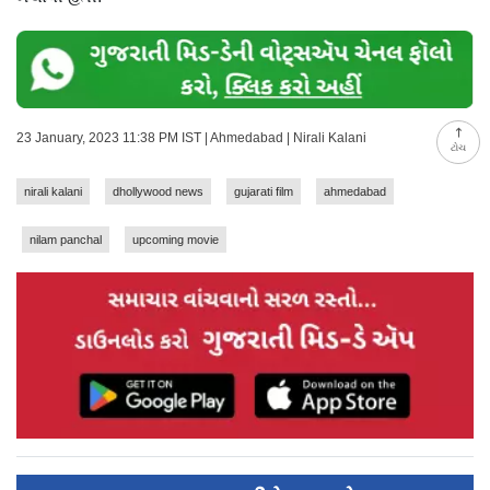
23 January, 2023 11:38 PM IST | Ahmedabad | Nirali Kalani
ટોચ
nirali kalani
dhollywood news
gujarati film
ahmedabad
nilam panchal
upcoming movie