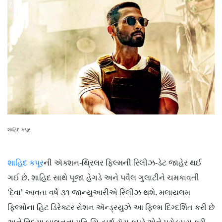
શાહિદ કપૂર
શાહિદ કપૂર
ની ઍક્શન-થ્રિલર ફિલ્મની રિલીઝ-ડેટ જાહેર થઈ
ગઈ છે. શાહિદ સાથે પૂજા હેગડે અને પવૈલ ગુલાટીને ચમકાવતી
‘દેવા’ આવતા વર્ષે ૩૧ જાન્યુઆરીએ રિલીઝ થશે. મલાયલમ
ફિલ્મોના હિટ ડિરેક્ટર રોશન ઍન્ડ્રયુઝે આ ફિલ્મ દિગ્દર્શિત કરી છે