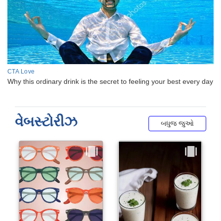
વેબસ્ટોરીઝ
બધુજ જુઓ