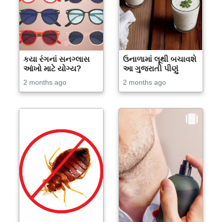
કયા રંગનાં સનગ્લાસ
ઉનાળામાં લૂથી બચાવશે
આંખો માટે યોગ્ય?
આ ગુજરાતી પીણું
2 months ago
2 months ago