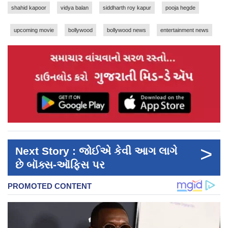
shahid kapoor
vidya balan
siddharth roy kapur
pooja hegde
upcoming movie
bollywood
bollywood news
entertainment news
>
Next Story : જોઈએ કેવી આગ લાગે
છે બૉક્સ-ઑફિસ પર