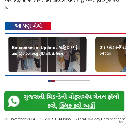
અને વિદ્યા બાલનના પતિ સિદ્ધાર્થ રૉય કપૂરે એને પ્રોડ્યુસ કરી
છે.
આ પણ વાંચો
Entertainment Update : શાહિદ કપૂરે
૩૫ કરોડ રૂપિયાન
માણ્યું મસ્તીભર્યું ફૅમિલી-વેકેશન
રૂપિયા
30 November, 2024 11:35 AM IST | Mumbai | Gujarati Mid-day Correspondent
ટોચ