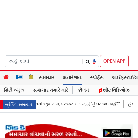
|
OPEN APP
સમાચાર
મનોરંજન
સ્પોર્ટ્સ
લાઈફસ્ટાઈલ
સિટી ન્યૂઝ
સમાચાર તમારે માટે
કૉલમ
શૉટ વિડિઓઝ
હ્યું “હું ઘરે જઈ શકું?”
‘હું બાબા બાગેશ્વર નથી...’: IIT દિલ્હીમાં વિદ્યાર્થીઓ 
બ્રેકિંગ સમાચાર