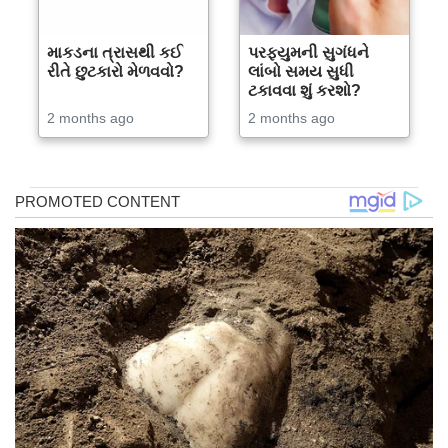
માકડના ત્રાસથી કઈ
પરફ્યુમની સુગંધને
રીતે છુટકારો મેળવવો?
લાંબો સમય સુધી
ટકાવવા શું કરશો?
2 months ago
2 months ago