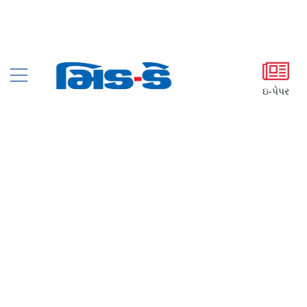
ઇ-પેપર