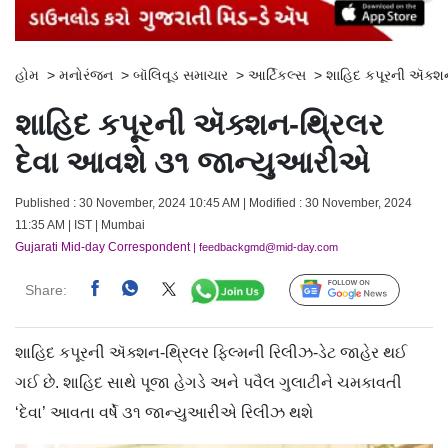
હોમ
>
મનોરંજન
>
બૉલિવૂડ સમાચાર
>
આર્ટિકલ્સ
>
શાહિદ કપૂરની ઍક્શ
શાહિદ કપૂરની ઍક્શન-થ્રિલર
દેવા આવશે ૩૧ જાન્યુઆરીએ
Published : 30 November, 2024 10:45 AM | Modified : 30 November, 2024
11:35 AM | IST | Mumbai
Gujarati Mid-day Correspondent
| feedbackgmd@mid-day.com
Share:
Follow Us
શાહિદ કપૂરની ઍક્શન-થ્રિલર ફિલ્મની રિલીઝ-ડેટ જાહેર થઈ
ગઈ છે. શાહિદ સાથે પૂજા હેગડે અને પવૈલ ગુલાટીને ચમકાવતી
‘દેવા’ આવતા વર્ષે ૩૧ જાન્યુઆરીએ રિલીઝ થશે