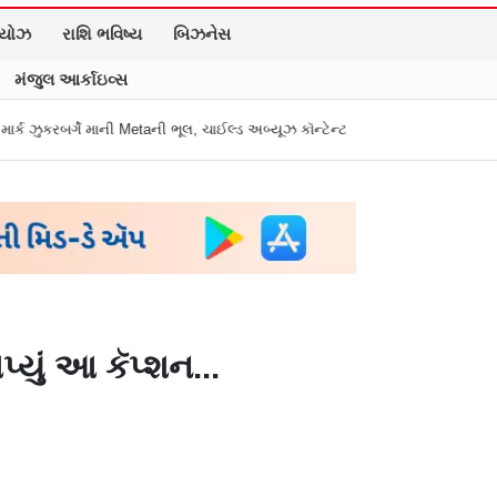
િયોઝ
રાશિ ભવિષ્ય
બિઝનેસ
મંજુલ આર્કાઇવ્સ
 માની Metaની ભૂલ, ચાઈલ્ડ અબ્યૂઝ કૉન્ટેન્ટ અને ડીપફેક પર માગી માફી
"અધિકારી
યું આ કૅપ્શન...