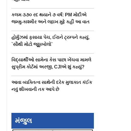
કલમ ૩૭૦ રદ થયાને ૭ વર્ષ: PM મોદીએ
જમ્મુ-કાશ્મીર અને લદ્દાખ મુદ્દે કહીં આ વાત
હોર્મુઝમાં ફસાયા પેચ, ઈરાને ટ્રમ્પને કહ્યું,
`સૌથી મોટો જૂઠ્ઠાબોલો`
વિદ્યાર્થીઓ સામેના કેસ પાછા ખેંચવા મામલે
સુપ્રીમ કોર્ટમાં અરજી, CJIએ શું કહ્યું?
આવા વ્યક્તિત્વ સાથેની દરેક મુલાકાત કંઈક
નવું શીખવાની તક આપે છે
મંજુલ