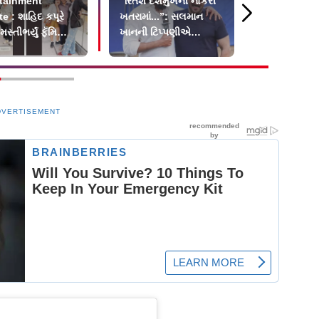
tainment
“રિતેશ દેશમુખની નોકરી
આઇ લવ યુ 
e : શાહિદ કપૂરે
ખતરામાં...”: સલમાન
 મસ્તીભર્યું ફૅમિલી-
ખાનની ટિપ્પણીએ
ન
ચાહકોને ચોંકાવી દીધા
DVERTISEMENT