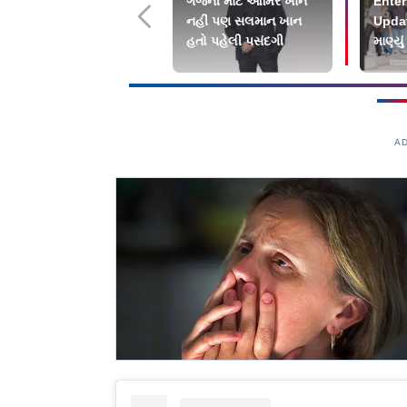
ગજની માટે આમિર ખાન
Enter
નહીં પણ સલમાન ખાન
Updat
હતો પહેલી પસંદગી
માણ્યું
વેકેશ
A