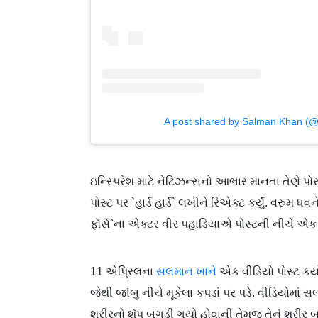
A post shared by Salman Khan (
ઇન્સ્પિરેશ માટે નેટિઝન્સનો આભાર માનતા તેણે પોસ્
પોસ્ટ પર `હાર્ડ હાર્ડ` લખીને રિએક્ટ કર્યું. વરુમ 
ફૉર્સ`ના એક્ટર વીર પહાડિયાએ પોસ્ટની નીચે એક ક
11 એપ્રિલના
સલમાન ખાને
એક વીડિયો પોસ્ટ કર્યો
જેથી જાંબુ નીચે મૂકેલા કપડાં પર પડે. વીડિયોમા
શરીરનો શૅપ બગડી ગયો હોવાની તેમજ તેનું શરીર