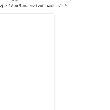
ં કે તેને મારી નાખવાની નવી ધમકી મળી છે.