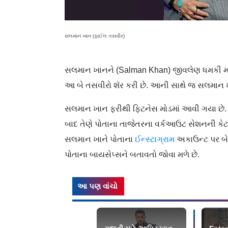
સલમાન ખાન (ફાઈલ તસવીર)
સલમાન ખાનને (Salman Khan) જીવલેણ ધમકી મળ
આ બે તસવીરો શૅર કરી છે. આની સાથે જ સલમાન ખ
સલમાન ખાન ફરીથી ફિટનેસ મોડમાં આવી ગયા છે. 59
બાદ તેણે પોતાના તાજેતરના વર્કઆઉટ સેશનની કેટલ
સલમાન ખાને પોતાના
ઈન્સ્ટાગ્રામ
અકાઉન્ટ પર બે ત
પોતાના બાયસેપ્સને બતાવતો જોવા મળે છે.
આ પણ વાંચો