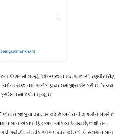
@beingsalmankhan)
ટના કૅપ્શનમાં લખ્યું, "ઇન્સ્પિરેશન માટે આભાર". રણવીર સિંહે
ધવને કોમેન્ટ સેક્શનમાં અનેક ફાયર ઇમોજીસ શૅર કરી છે. `સ્કાય
્રાઉન ઇમોટિકૉન મૂક્યું છે.
 જેમાં તે જાંબુના ઝાડ પર ચડે છે અને તેની ડાળખીને ખંખેરે છે
ં સલમાન ખાન એકદમ ફિટ અને એક્ટિવ દેખાય છે, જેથી તેના
 બગડી ગયું હોવાની ટીકાઓ બંધ થઈ ગઈ. જો કે, સલમાન ખાન