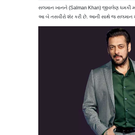
સલમાન ખાનને (Salman Khan) જીવલેણ ધમકી મળ્
આ બે તસવીરો શૅર કરી છે. આની સાથે જ સલમાન ખ