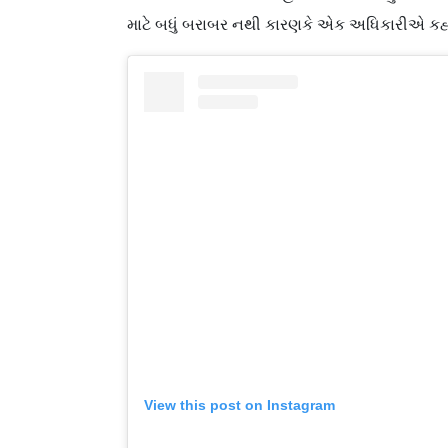
માટે બધું બરાબર નથી કારણકે એક અધિકારીએ કહ્યુ
View this post on Instagram