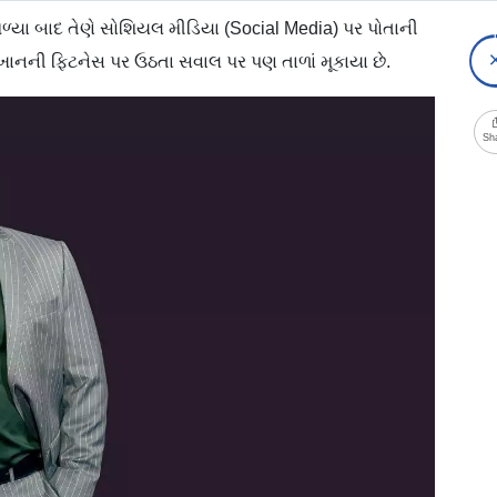
યા બાદ તેણે સોશિયલ મીડિયા (Social Media) પર પોતાની
ાનની ફિટનેસ પર ઉઠતા સવાલ પર પણ તાળાં મૂકાયા છે.
Sh