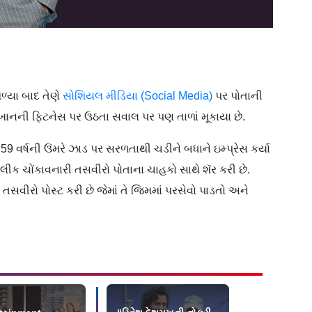
્યા બાદ તેણે
સોશિયલ મીડિયા (Social Media)
પર પોતાની
ાનની ફિટનેસ પર ઉઠતા સવાલ પર પણ તાળાં મૂકાયા છે.
 વર્ષની ઉંમરે ઝાડ પર સરળતાથી ચડીને બધાને ઇમ્પ્રેસ કર્યા
ીક ચોંકાવનારી તસવીરો પોતાના ચાહકો સાથે શૅર કરી છે.
સવીરો પોસ્ટ કરી છે જેમાં તે જિમમાં પરસેવો પાડતો અને