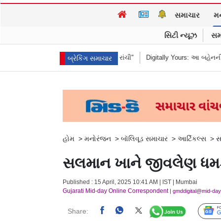
સમાચાર
મ
સિટી ન્યૂઝ
સમ
ાંધીને કહ્યું "હબીબી, કમ ટુ રાંચી"
Digitally Yours: આ બહેનની જંગલી જનાવરો 
બ્રેકિંગ સમાચાર
હોમ
>
મનોરંજન
>
બૉલિવૂડ સમાચાર
>
આર્ટિકલ્સ
>
સ
સલમાન ખાને જીવલેણ ધમકી 
Published : 15 April, 2025 10:41 AM | IST | Mumbai
Gujarati Mid-day Online Correspondent
| gmddigital@mid-da
Share: