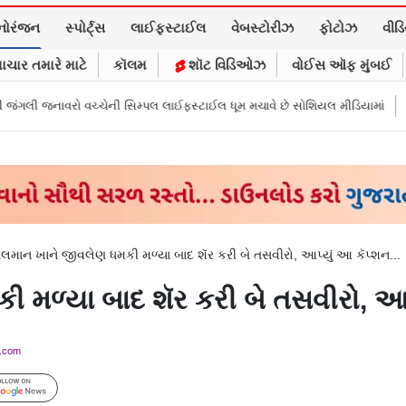
નોરંજન
સ્પોર્ટ્સ
લાઈફસ્ટાઈલ
વેબસ્ટોરીઝ
ફોટોઝ
વીડ
ાચાર તમારે માટે
કૉલમ
શૉટ વિડિઓઝ
વોઈસ ઑફ મુંબઈ
વચ્ચેની સિમ્પલ લાઈફસ્ટાઈલ ધૂમ મચાવે છે સોશિયલ મીડિયામાં
માર્ક ઝુકરબર્ગે
લમાન ખાને જીવલેણ ધમકી મળ્યા બાદ શૅર કરી બે તસવીરો, આપ્યું આ કૅપ્શન...
મળ્યા બાદ શૅર કરી બે તસવીરો, આપ્
y.com
Follow Us