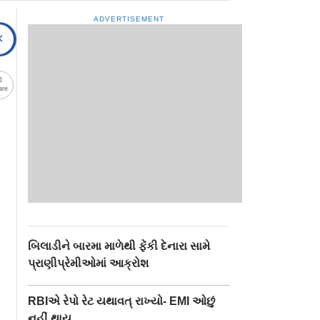
ADVERTISEMENT
are
બિલાડીને બારમા માળેથી ફેંકી દેનારા સામે
પ્રાણીપ્રેમીઓમાં આક્રોશ
RBIએ રેપો રેટ યથાવત્ રાખ્યો- EMI ઓછું
નહીં થાય