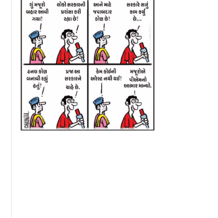
બાબા
ભૂમિ પેડણેકરના પૂર્વ-
સંજય દત્તે પત્ની અ
એક્ટિંગ કોચે યાદ
બાળકો સાથે ઊજવ
અપાવ્યો પોતાનો સમય
૬૭મી વર્ષગાંઠ
`શિક્ષકોને અપમાન...`