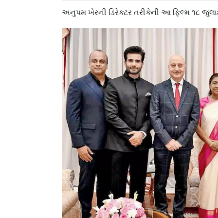
અનુપમ ખેરની ડિરેક્ટર તરીકેની આ ફિલ્મ ૧૮ જુ