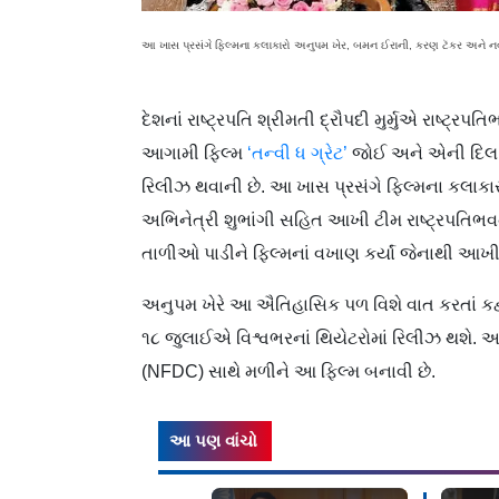
આ ખાસ પ્રસંગે ફિલ્મના કલાકારો અનુપમ ખેર, બમન ઈરાની, કરણ ટૅકર અને નવ
દેશનાં રાષ્ટ્રપતિ શ્રીમતી દ્રૌપદી મુર્મુએ રાષ્ટ્
આગામી ફિલ્મ
‘તન્વી ધ ગ્રેટ’
જોઈ અને એની દિલ ખ
રિલીઝ થવાની છે. આ ખાસ પ્રસંગે ફિલ્મના કલાક
અભિનેત્રી શુભાંગી સહિત આખી ટીમ રાષ્ટ્રપતિભવનમા
તાળીઓ પાડીને ફિલ્મનાં વખાણ કર્યાં જેનાથી આ
અનુપમ ખેરે આ ઐતિહાસિક પળ વિશે વાત કરતાં કહ્યું 
૧૮ જુલાઈએ વિશ્વભરનાં થિયેટરોમાં રિલીઝ થશે. અન
(NFDC) સાથે મળીને આ ફિલ્મ બનાવી છે.
આ પણ વાંચો