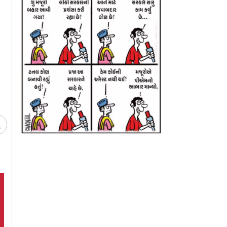
નમાં
આવા વ્યક્તિત્વ સાથેની
શોભા ડે: સોનમ વાં
ટ હોમ
દરેક મુલાકાત કંઈક નવું
સલમાનનું બ્રો કહેવુ
હાજરી આપીને
શીખવાની તક આપે છે
શરમજનક, કંગના
અને માનસી
ગુમાવ્યા Gen Z ફૅન
ચ