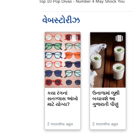
વેબસ્ટોરીઝ
કયા રંગનાં
ઉનાળામાં લૂથી
સનગ્લાસ આંખો
બચાવશે આ
માટે યોગ્ય?
ગુજરાતી પીણું
2 months ago
2 months ago