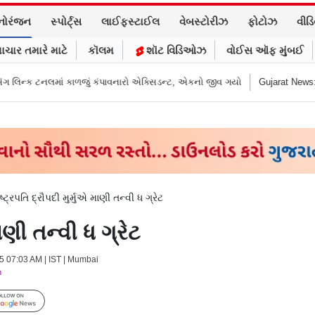
નોરંજન
સ્પોર્ટ્સ
લાઈફસ્ટાઈલ
વેબસ્ટોરીઝ
ફોટોઝ
વીડ
ાચાર તમારે માટે
કૉલમ
શૉટ વિડિઓઝ
વોઈસ ઑફ મુંબઈ
વનારો એક્સિડન્ટ, એકનો જીવ ગયો
Gujarat News: મોરબીમાં મેજિક! કૂવાનું પાણી દર
ાષ્ટ્રપતિ દ્રૌપદી મુર્મુએ માણી તન્વી ધ ગ્રેટ
માણી તન્વી ધ ગ્રેટ
25 07:03 AM | IST | Mumbai
m
Follow Us