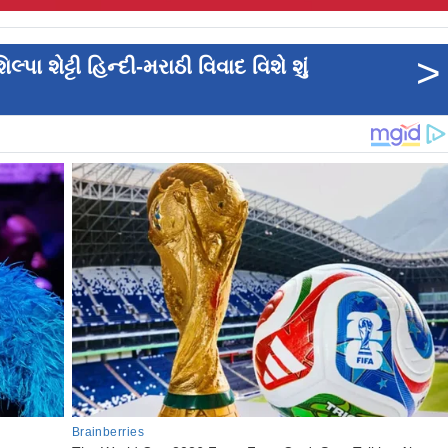
>
 શેટ્ટી હિન્દી-મરાઠી વિવાદ વિશે શું