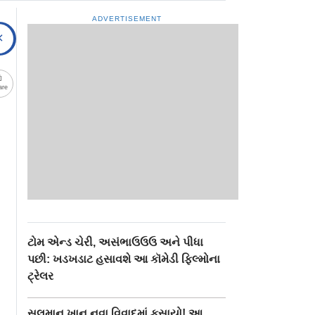
ADVERTISEMENT
are
ટોમ એન્ડ ચેરી, અસંભાઉઉઉ અને પીધા
પછી: ખડખડાટ હસાવશે આ કૉમેડી ફિલ્મોના
ટ્રેલર
સલમાન ખાન નવા વિવાદમાં ફસાયો! આ