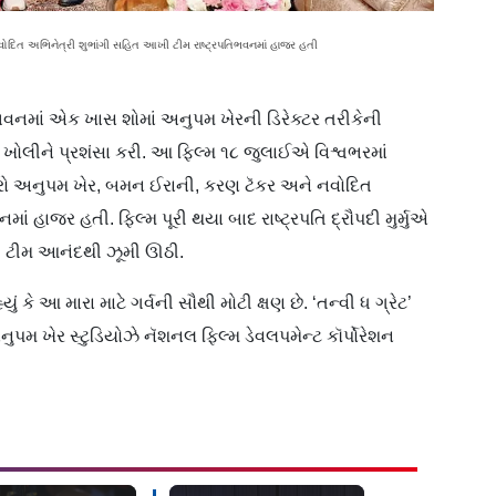
ોદિત અભિનેત્રી શુભાંગી સહિત આખી ટીમ રાષ્ટ્રપતિભવનમાં હાજર હતી
રપતિભવનમાં એક ખાસ શોમાં અનુપમ ખેરની ડિરેક્ટર તરીકેની
ોલીને પ્રશંસા કરી. આ ફિલ્મ ૧૮ જુલાઈએ વિશ્વભરમાં
ારો અનુપમ ખેર, બમન ઈરાની, કરણ ટૅકર અને નવોદિત
ં હાજર હતી. ફિલ્મ પૂરી થયા બાદ રાષ્ટ્રપતિ દ્રૌપદી મુર્મુએ
ખી ટીમ આનંદથી ઝૂમી ઊઠી.
કે આ મારા માટે ગર્વની સૌથી મોટી ક્ષણ છે. ‘તન્વી ધ ગ્રેટ’
ુપમ ખેર સ્ટુડિયોઝે નૅશનલ ફિલ્મ ડેવલપમેન્ટ કૉર્પોરેશન