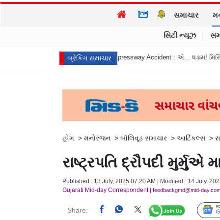
સમાચાર
મ
સિટી ન્યૂઝ
સમ
ai Pune Expressway Accident : એ... ધડામ! મિસિંગ લિન્ક ટનલમાં કાળજું કંપા
બ્રેકિંગ સમાચાર
હોમ
>
મનોરંજન
>
બૉલિવૂડ સમાચાર
>
આર્ટિકલ્સ
>
ર
રાષ્ટ્રપતિ દ્રૌપદી મુર્મુએ 
Published : 13 July, 2025 07:20 AM | Modified : 14 July, 20
Gujarati Mid-day Correspondent
| feedbackgmd@mid-day.co
Share: