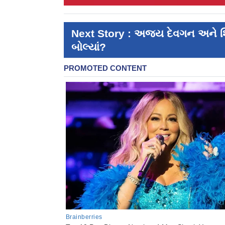
Next Story : અજય દેવગન અને શિલ્પા
બોલ્યાં?