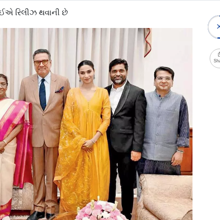
લાઈએ રિલીઝ થવાની છે
Sh