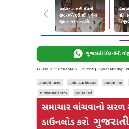
આમિર ખાનની કંપની
હેમા મ
રાષ્ટ્રપતિ દ્રૌપદી મુર્મુના
પતિ ધર્
જીવન પર બનાવશે
વિભૂષણ
ડૉક્યુમેન્ટરી
14 July, 2025 07:03 AM IST | Mumbai | Gujarati Mid-day C
droupadi murmu
rashtrapati bhavan
anupam kher
entertainment news
boman irani