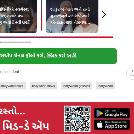
ાલિનીએ સ્વર્ગસ્થ
શાહરુખ ખાન અને રાની
રાષ્ટ્રપતિભવ
મેન્દ્ર માટે પદ્મ
મુખરજીને ૨૩ સપ્ટેમ્બરે
આયોજિત ઍ
 ઍવોર્ડ સ્વીકાર્યો
એનાયત થશે નૅશનલ
સમારોહમાં 
અવૉર્ડ
અનુપમ ખેર 
પારેખે
orrespondent
ટો
bollywood buzz
bollywood news
bollywood gossips
bollywood