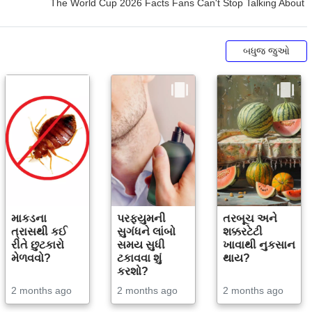
બધુજ જુઓ
માકડના
પરફ્યુમની
તરબૂચ અને
ત્રાસથી કઈ
સુગંધને લાંબો
શક્કરટેટી
રીતે છુટકારો
સમય સુધી
ખાવાથી નુકસાન
મેળવવો?
ટકાવવા શું
થાય?
કરશો?
2 months ago
2 months ago
2 months ago