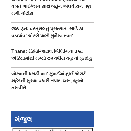
વખતે ભાઈજાન સાથે બહેન અલવીરાને પણ
મળી નોટીસ
જ્યાફતઃ વસ્ત્રાલનું પ્રખ્યાત `ભાઉ કા
વડાપાંવ` એટલે પાક્કો મુંબૈયા સ્વાદ
Thane: રેસિડેન્શિયલ બિલ્ડિંગના ડક્ટ
એરિયામાંથી મળ્યો ૭૨ વર્ષીય વૃદ્ધનો મૃતદેહ
બૉમ્બની ધમકી બાદ મુંબઈમાં હાઈ ઍલર્ટ:
શહેરની સુરક્ષા વધારી તપાસ શરૂ, જુઓ
તસવીરો
મંજુલ