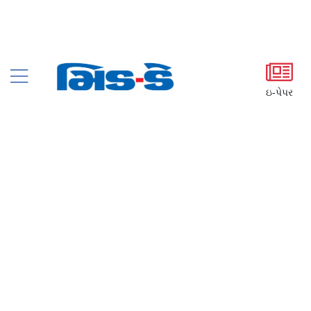
ઇ-પેપર