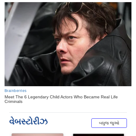
વેબસ્ટોરીઝ
બધુજ જુઓ