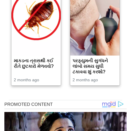
માકડના ત્રાસથી કઈ
પરફ્યુમની સુગંધને
રીતે છુટકારો મેળવવો?
લાંબો સમય સુધી
ટકાવવા શું કરશો?
2 months ago
2 months ago