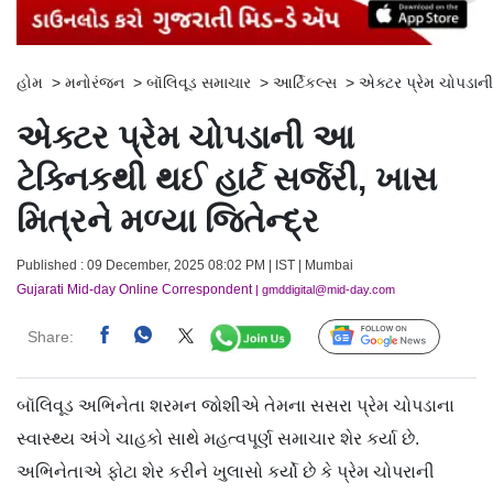
હોમ
>
મનોરંજન
>
બૉલિવૂડ સમાચાર
>
આર્ટિકલ્સ
>
એક્ટર પ્રેમ ચોપડાની 
એક્ટર પ્રેમ ચોપડાની આ
ટેક્નિકથી થઈ હાર્ટ સર્જરી, ખાસ
મિત્રને મળ્યા જિતેન્દ્ર
Published : 09 December, 2025 08:02 PM | IST | Mumbai
Gujarati Mid-day Online Correspondent
| gmddigital@mid-day.com
Share:
Follow Us
બૉલિવૂડ અભિનેતા શરમન જોશીએ તેમના સસરા પ્રેમ ચોપડાના
સ્વાસ્થ્ય અંગે ચાહકો સાથે મહત્વપૂર્ણ સમાચાર શેર કર્યા છે.
અભિનેતાએ ફોટા શેર કરીને ખુલાસો કર્યો છે કે પ્રેમ ચોપરાની