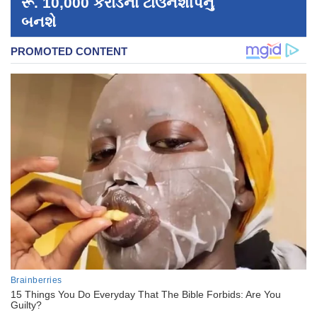
રૂ. 10,000 કરોડના ટાઉનશીપનું
બનશે