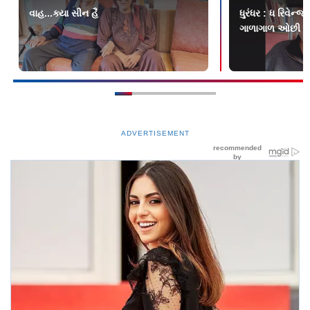
વાહ...ક્યા સીન હૈ
ધુરંધર : ધ રિવેન
ગાળાગાળ ઓછી હોત
ADVERTISEMENT