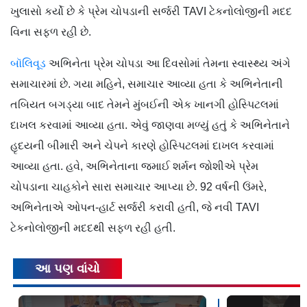
ખુલાસો કર્યો છે કે પ્રેમ ચોપડાની સર્જરી TAVI ટેકનોલોજીની મદદ
વિના સફળ રહી છે.
બૉલિવૂડ
અભિનેતા પ્રેમ ચોપડા આ દિવસોમાં તેમના સ્વાસ્થ્ય અંગે
સમાચારમાં છે. ગયા મહિને, સમાચાર આવ્યા હતા કે અભિનેતાની
તબિયત બગડ્યા બાદ તેમને મુંબઈની એક ખાનગી હોસ્પિટલમાં
દાખલ કરવામાં આવ્યા હતા. એવું જાણવા મળ્યું હતું કે અભિનેતાને
હૃદયની બીમારી અને ચેપને કારણે હોસ્પિટલમાં દાખલ કરવામાં
આવ્યા હતા. હવે, અભિનેતાના જમાઈ શર્મન જોશીએ પ્રેમ
ચોપડાના ચાહકોને સારા સમાચાર આપ્યા છે. 92 વર્ષની ઉંમરે,
અભિનેતાએ ઓપન-હાર્ટ સર્જરી કરાવી હતી, જે નવી TAVI
ટેકનોલોજીની મદદથી સફળ રહી હતી.
આ પણ વાંચો