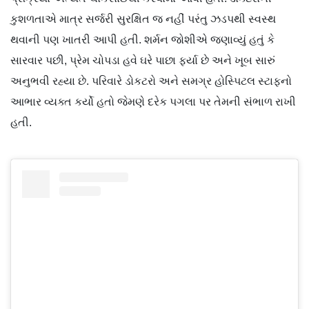
કુશળતાએ માત્ર સર્જરી સુરક્ષિત જ નહીં પરંતુ ઝડપથી સ્વસ્થ
થવાની પણ ખાતરી આપી હતી. શર્મન જોશીએ જણાવ્યું હતું કે
સારવાર પછી, પ્રેમ ચોપડા હવે ઘરે પાછા ફર્યા છે અને ખૂબ સારું
અનુભવી રહ્યા છે. પરિવારે ડોકટરો અને સમગ્ર હોસ્પિટલ સ્ટાફનો
આભાર વ્યક્ત કર્યો હતો જેમણે દરેક પગલા પર તેમની સંભાળ રાખી
હતી.