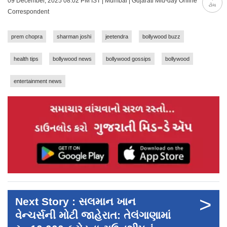
09 December, 2025 08:02 PM IST | Mumbai | Gujarati Mid-day Online
ટોચ
Correspondent
prem chopra
sharman joshi
jeetendra
bollywood buzz
health tips
bollywood news
bollywood gossips
bollywood
entertainment news
>
Next Story : સલમાન ખાન
વેન્ચર્સની મોટી જાહેરાત: તેલંગાણામાં