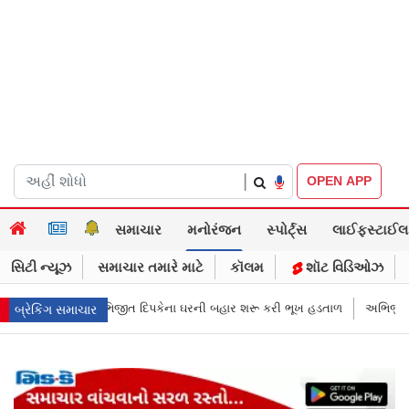
|
OPEN APP
સમાચાર
મનોરંજન
સ્પોર્ટ્સ
લાઈફસ્ટાઈલ
સિટી ન્યૂઝ
સમાચાર તમારે માટે
કૉલમ
શૉટ વિડિઓઝ
કેના ઘરની બહાર શરૂ કરી ભૂખ હડતાળ
અભિજીત દિપકેએ CJPની નવી નીતિ જાહેર
બ્રેકિંગ સમાચાર