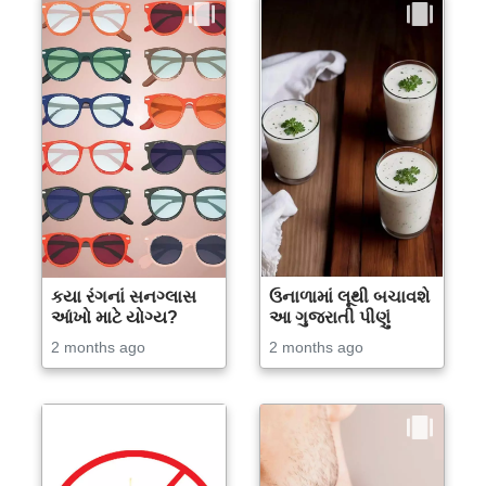
કયા રંગનાં સનગ્લાસ
ઉનાળામાં લૂથી બચાવશે
આંખો માટે યોગ્ય?
આ ગુજરાતી પીણું
2 months ago
2 months ago