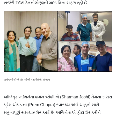
સર્જરી TAVI ટેકનોલોજીની મદદ વિના સફળ રહી છે.
શર્મન જોશીએ શૅર કરેલી તસવીરોનો કૉલાજ
બૉલિવૂડ અભિનેતા શર્મન જોશીએ (Sharman Joshi) તેમના સસરા
પ્રેમ ચોપડાના (Prem Chopra) સ્વાસ્થ્ય અંગે ચાહકો સાથે
મહત્વપૂર્ણ સમાચાર શેર કર્યા છે. અભિનેતાએ ફોટા શેર કરીને