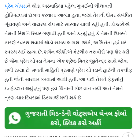
પ્રેમ ચોપડા
ને થોડા અઠવાડિયા પહેલા મુંબઈની લીલાવતી
હોસ્પિટલમાં દાખલ કરવામાં આવ્યા હતા, જ્યાં તેમની ઉંમર સંબંધિત
ગૂંચવણો અને વાયરલ ચેપ માટે સારવાર ચાલી રહી હતી. ડોક્ટરોએ
તેમની સ્થિતિ સ્થિર ગણાવી હતી અને કહ્યું હતું કે તેમની ઉંમરને
કારણે સ્વસ્થ થવામાં થોડો સમય લાગશે. જોકે, અભિનેતા હવે ઘરે
સ્વસ્થ થઈ રહ્યા છે. શર્મન જોશીએ કેટલીક તસવીરો પણ શેર કરી
છે જેમાં પ્રેમ ચોપડા તેમના એક શ્રેષ્ઠ મિત્ર જીતેન્દ્ર સાથે જોવા
મળી રહ્યા છે. મળતી માહિતી પ્રમાણે પ્રેમ ચોપડાને હાર્ટની તકલીફ
હતી જેની સારવાર કરવામાં આવી હતી. આ પછી તેમને ફેફસાંનું
ઇન્ફેક્શન થયું હતું પણ હવે ચિંતાની કોઇ વાત નથી અને તેમને
ત્રણ-ચાર દિવસમાં ડિસ્ચાર્જ મળી શકે છે.