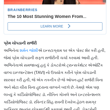
પ્રેમ ચોપડાની સર્જરી
અભિનેતા
શર્મન જોશી
એ ઇન્સ્ટાગ્રામ પર એક પોસ્ટ શેર કરી હતી,
જેમાં પ્રેમ ચોપડાની સફળ સર્જરીની ચર્ચા કરવામાં આવી હતી.
અભિનેતાએ સમજાવ્યું હતું કે ડોકટરોએ ટ્રાન્સકેથેટર એઓર્ટિક
વાલ્વ ઇમ્પ્લાન્ટેશન (TAVI) નો ઉપયોગ કરીને પ્રેમ ચોપડાની
સારવાર કરી હતી, જે એક તકનીક છે જે ઓપન-હાર્ટ સર્જરી વિના
અને મોટા ચીરા વિના હૃદયના વાલ્વને બદલે છે. તેમણે એમ પણ
લખ્યું કે કાર્ડિયોલોજિસ્ટ ડૉ. નીતિન ગોખલે અને ઇન્ટરવેન્શનલ
કાર્ડિયોલોજિસ્ટ ડૉ. રવિન્દર સિંહ રાવની દેખરેખ હેઠળ સમગ્ર
પ્રક્રિયા અત્યંત ચોકસાઈથી કરવામાં આવી હતી. ડોક્ટરોની