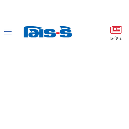
ઇ-પેપર