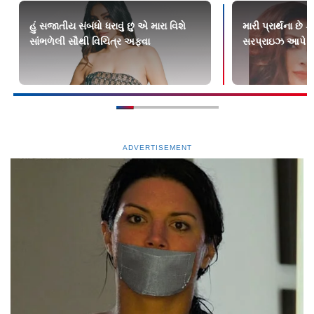
હું સજાતીય સંબંધો ધરાવું છું એ મારા વિશે
મારી પ્રાર્થના છે
સાંભળેલી સૌથી વિચિત્ર અફવા
સરપ્રાઇઝ આપે
ADVERTISEMENT