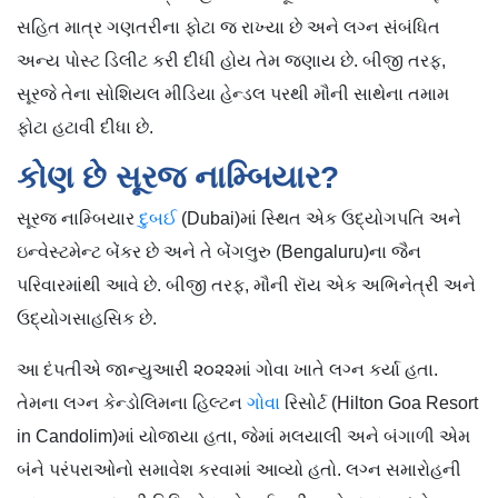
સહિત માત્ર ગણતરીના ફોટા જ રાખ્યા છે અને લગ્ન સંબંધિત
અન્ય પોસ્ટ ડિલીટ કરી દીધી હોય તેમ જણાય છે. બીજી તરફ,
સૂરજે તેના સોશિયલ મીડિયા હેન્ડલ પરથી મૌની સાથેના તમામ
ફોટા હટાવી દીધા છે.
કોણ છે સૂરજ નામ્બિયાર?
સૂરજ નામ્બિયાર
દુબઈ
(Dubai)માં સ્થિત એક ઉદ્યોગપતિ અને
ઇન્વેસ્ટમેન્ટ બેંકર છે અને તે બેંગલુરુ (Bengaluru)ના જૈન
પરિવારમાંથી આવે છે. બીજી તરફ, મૌની રૉય એક અભિનેત્રી અને
ઉદ્યોગસાહસિક છે.
આ દંપતીએ જાન્યુઆરી ૨૦૨૨માં ગોવા ખાતે લગ્ન કર્યા હતા.
તેમના લગ્ન કેન્ડોલિમના હિલ્ટન
ગોવા
રિસોર્ટ (Hilton Goa Resort
in Candolim)માં યોજાયા હતા, જેમાં મલયાલી અને બંગાળી એમ
બંને પરંપરાઓનો સમાવેશ કરવામાં આવ્યો હતો. લગ્ન સમારોહની