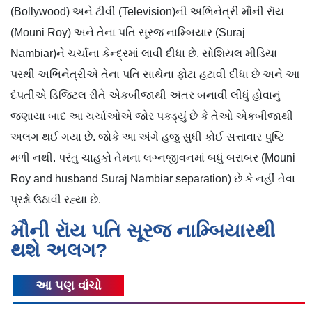
(Bollywood) અને ટીવી (Television)ની અભિનેત્રી મૌની રૉય
(Mouni Roy) અને તેના પતિ સૂરજ નામ્બિયાર (Suraj
Nambiar)ને ચર્ચાના કેન્દ્રમાં લાવી દીધા છે. સોશિયલ મીડિયા
પરથી અભિનેત્રીએ તેના પતિ સાથેના ફોટા હટાવી દીધા છે અને આ
દંપતીએ ડિજિટલ રીતે એકબીજાથી અંતર બનાવી લીધું હોવાનું
જણાયા બાદ આ ચર્ચાઓએ જોર પકડ્યું છે કે તેઓ એકબીજાથી
અલગ થઈ ગયા છે. જોકે આ અંગે હજુ સુધી કોઈ સત્તાવાર પુષ્ટિ
મળી નથી. પરંતુ ચાહકો તેમના લગ્નજીવનમાં બધું બરાબર (Mouni
Roy and husband Suraj Nambiar separation) છે કે નહીં તેવા
પ્રશ્નો ઉઠાવી રહ્યા છે.
મૌની રૉય પતિ સૂરજ નામ્બિયારથી
થશે અલગ?
આ પણ વાંચો