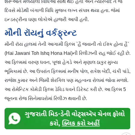
શરૂઆત મલયાલી વિધિઓ સાથે થઈ હતી અને ત્યારબાદ તે જ
દિવસે મોડેથી બંગાળી વિધિ મુજબ લગ્ન સંપન્ન થયા હતા. જેમાં
ઇન્ડસ્ટ્રીના ઘણા લોકોએ હાજરી આપી હતી.
મૌની રૉયનું વર્કફ્રન્ટ
મૌની રૉય હાલમાં તેની આગામી ફિલ્મ `હૈ જવાની તો ઈશ્ક હોના હૈ`
(Hai Jawani Toh Ishq Hona Hai)ની રિલીઝની રાહ જોઈ રહી છે.
આ ફિલ્મમાં વરુણ ધવન, પૂજા હેગડે અને મૃણાલ ઠાકુર મુખ્ય
ભૂમિકામાં છે. આ ઉપરાંત ફિલ્મમાં મનીષ પોલ, રાકેશ બેદી, ચંકી પાંડે,
રાજેશ કુમાર અને જિમી શેરગિલ પણ મહત્વના રોલમાં જોવા મળશે.
આ રોમેન્ટિક કોમેડી ફિલ્મ ડેવિડ ધવને ડિરેક્ટ કરી છે. આ ફિલ્મ 5
જૂનના રોજ સિનેમાઘરોમાં રિલીઝ થવાની છે.