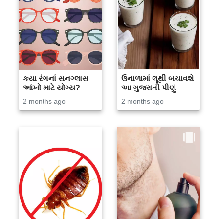
કયા રંગનાં સનગ્લાસ
ઉનાળામાં લૂથી બચાવશે
આંખો માટે યોગ્ય?
આ ગુજરાતી પીણું
2 months ago
2 months ago