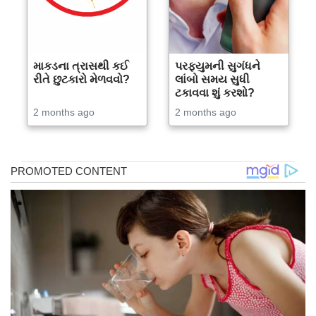
માકડના ત્રાસથી કઈ
પરફ્યુમની સુગંધને
રીતે છુટકારો મેળવવો?
લાંબો સમય સુધી
ટકાવવા શું કરશો?
2 months ago
2 months ago