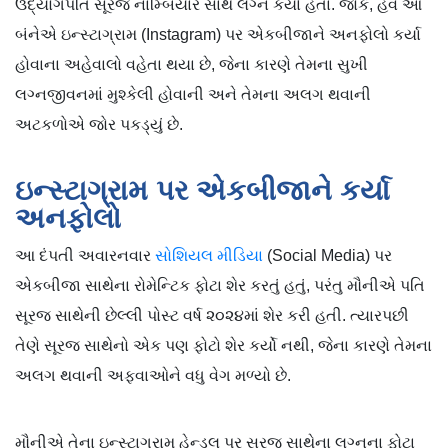
ઉદ્યોગપતિ સૂરજ નામ્બિયાર સાથે લગ્ન કર્યા હતા. જોકે, હવે આ
બંનેએ ઇન્સ્ટાગ્રામ (Instagram) પર એકબીજાને અનફોલો કર્યા
હોવાના અહેવાલો વહેતા થયા છે, જેના કારણે તેમના સુખી
લગ્નજીવનમાં મુશ્કેલી હોવાની અને તેમના અલગ થવાની
અટકળોએ જોર પકડ્યું છે.
ઇન્સ્ટાગ્રામ પર એકબીજાને કર્યા
અનફોલો
આ દંપતી અવારનવાર
સોશિયલ મીડિયા
(Social Media) પર
એકબીજા સાથેના રોમેન્ટિક ફોટા શેર કરતું હતું, પરંતુ મૌનીએ પતિ
સૂરજ સાથેની છેલ્લી પોસ્ટ વર્ષ ૨૦૨૪માં શેર કરી હતી. ત્યારપછી
તેણે સૂરજ સાથેનો એક પણ ફોટો શેર કર્યો નથી, જેના કારણે તેમના
અલગ થવાની અફવાઓને વધુ વેગ મળ્યો છે.
મૌનીએ તેના ઇન્સ્ટાગ્રામ હેન્ડલ પર સૂરજ સાથેના લગ્નના ફોટા