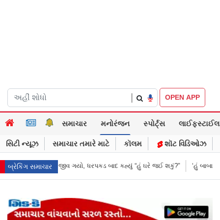
|
OPEN APP
સમાચાર
મનોરંજન
સ્પોર્ટ્સ
લાઈફસ્ટાઈલ
સિટી ન્યૂઝ
સમાચાર તમારે માટે
કૉલમ
શૉટ વિડિઓઝ
 બાદ કહ્યું “હું ઘરે જઈ શકું?”
‘હું બાબા બાગેશ્વર નથી...’: IIT દિલ્હીમાં વિદ્યા
બ્રેકિંગ સમાચાર