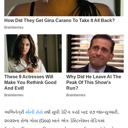
અભિનેત્રી
મૌની રોયે
વર્ષો સુધી ડેટિંગ કર્યા બાદ ૨૭ જાન્યુઆરી,
૨૦૨૨ના રોજ ગોવા (Goa) ખાતે એક ડેસ્ટિનેશન વેડિંગમાં