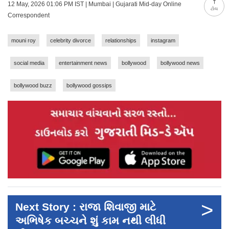
12 May, 2026 01:06 PM IST | Mumbai | Gujarati Mid-day Online
ટોચ
Correspondent
mouni roy
celebrity divorce
relationships
instagram
social media
entertainment news
bollywood
bollywood news
bollywood buzz
bollywood gossips
>
Next Story : રાજા શિવાજી માટે
અભિષેક બચ્ચને શું કામ નથી લીધી