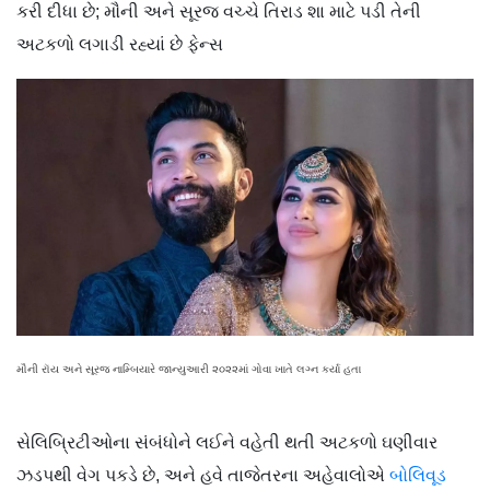
કરી દીધા છે; મૌની અને સૂરજ વચ્ચે તિરાડ શા માટે પડી તેની
અટકળો લગાડી રહ્યાં છે ફેન્સ
મૌની રૉય અને સૂરજ નામ્બિયારે જાન્યુઆરી ૨૦૨૨માં ગોવા ખાતે લગ્ન કર્યા હતા
સેલિબ્રિટીઓના સંબંધોને લઈને વહેતી થતી અટકળો ઘણીવાર
ઝડપથી વેગ પકડે છે, અને હવે તાજેતરના અહેવાલોએ
બોલિવૂડ