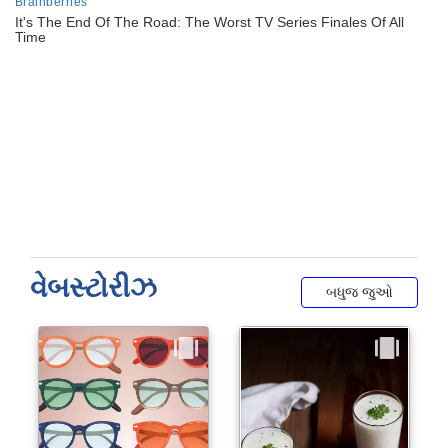
વેબસ્ટોરીઝ
બધુજ જુઓ