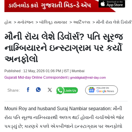
હોમ
>
મનોરંજન
>
બૉલિવૂડ સમાચાર
>
આર્ટિકલ્સ
>
મૌની રૉય લેશે ડિવૉર્
મૌની રૉય લેશે ડિવૉર્સ? પતિ સૂરજ
નામ્બિયારને ઇન્સ્ટાગ્રામ પર કર્યો
અનફોલો
Published : 12 May, 2026 01:06 PM | IST | Mumbai
Gujarati Mid-day Online Correspondent
| gmddigital@mid-day.com
Share:
Follow Us
Mouni Roy and husband Suraj Nambiar separation: મૌની
રૉય પતિ સૂરજ નામ્બિયારથી અલગ થઈ હોવાની ચર્ચાઓએ જોર
પકડ્યું છે; કારણકે કપલે એકબીજાને ઇન્સ્ટાગ્રામ પર અનફોલો