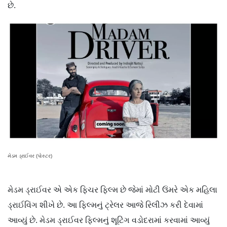
છે.
મેડમ ડ્રાઈવર (પોસ્ટર)
મેડમ ડ્રાઈવર એ એક ફિચર ફિલ્મ છે જેમાં મોટી ઉંમરે એક મહિલા
ડ્રાઈવિંગ શીખે છે. આ ફિલ્મનું ટ્રેલર આજે રિલીઝ કરી દેવામાં
આવ્યું છે. મેડમ ડ્રાઈવર ફિલ્મનું શૂટિંગ વડોદરામાં કરવામાં આવ્યું