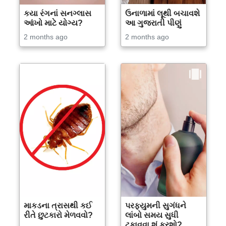
કયા રંગનાં સનગ્લાસ
ઉનાળામાં લૂથી બચાવશે
આંખો માટે યોગ્ય?
આ ગુજરાતી પીણું
2 months ago
2 months ago
માકડના ત્રાસથી કઈ
પરફ્યુમની સુગંધને
રીતે છુટકારો મેળવવો?
લાંબો સમય સુધી
ટકાવવા શું કરશો?