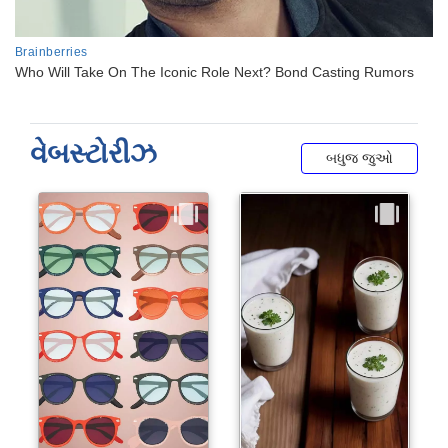
વેબસ્ટોરીઝ
બધુજ જુઓ