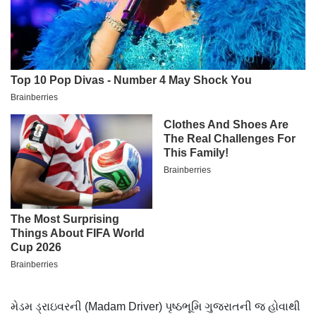
મેડમ ડ્રાઇવરની (Madam Driver) પૃષ્ઠભૂમિ ગુજરાતની જ હોવાથી