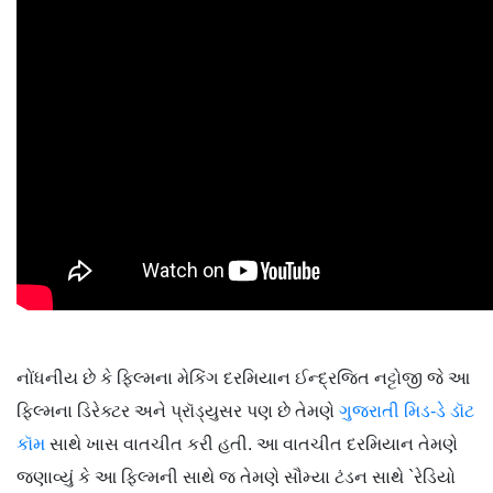
નોંધનીય છે કે ફિલ્મના મેકિંગ દરમિયાન ઈન્દ્રજિત નટ્ટોજી જે આ
ફિલ્મના ડિરેક્ટર અને પ્રૉડ્યુસર પણ છે તેમણે
ગુજરાતી મિડ-ડે ડૉટ
કૉમ
સાથે ખાસ વાતચીત કરી હતી. આ વાતચીત દરમિયાન તેમણે
જણાવ્યું કે આ ફિલ્મની સાથે જ તેમણે સૌમ્યા ટંડન સાથે `રેડિયો