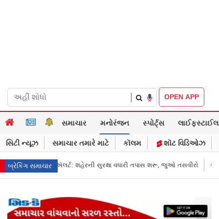
|
OPEN APP
સમાચાર
મનોરંજન
સ્પોર્ટ્સ
લાઈફસ્ટાઈલ
સિટી ન્યૂઝ
સમાચાર તમારે માટે
કૉલમ
શૉટ વિડિઓઝ
 સુરક્ષા વધારી તપાસ શરૂ, જુઓ તસવીરો
એક પર હુમલો, બધા પર હુમલો ગણાશે: પાકિ
બ્રેકિંગ સમાચાર