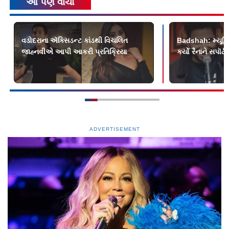
આ પણ વાંચો
વડોદરાના ઍક્સિડન્ટ કાંડથી વિચલિત
Badshah: મ્યૂઝિક
જાહ્‍નવીએ આપી આકરી પ્રતિક્રિયા
કર્યો રૈનાને સપૉર્
ADVERTISEMENT