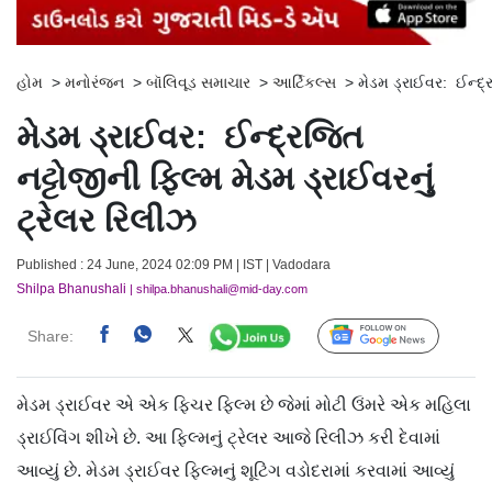
હોમ
>
મનોરંજન
>
બૉલિવૂડ સમાચાર
>
આર્ટિકલ્સ
>
મેડમ ડ્રાઈવર: ઈન્દ્ર
મેડમ ડ્રાઈવર: ઈન્દ્રજિત
નટ્ટોજીની ફિલ્મ મેડમ ડ્રાઈવરનું
ટ્રેલર રિલીઝ
Published : 24 June, 2024 02:09 PM | IST | Vadodara
Shilpa Bhanushali
| shilpa.bhanushali@mid-day.com
Share:
Follow Us
મેડમ ડ્રાઈવર એ એક ફિચર ફિલ્મ છે જેમાં મોટી ઉંમરે એક મહિલા
ડ્રાઈવિંગ શીખે છે. આ ફિલ્મનું ટ્રેલર આજે રિલીઝ કરી દેવામાં
આવ્યું છે. મેડમ ડ્રાઈવર ફિલ્મનું શૂટિંગ વડોદરામાં કરવામાં આવ્યું