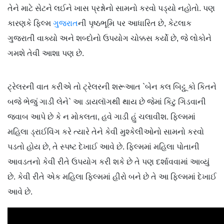
તેને માટે સેટને લઈને ખાસ પ્રશ્નોનો સામનો કરવો પડ્યો નહોતો. પણ
કારણકે ફિલ્મ
ગુજરાત
ની પૃષ્ઠભૂમિ પર આધારિત છે, કેટલાક
ગુજરાતી વાક્યો અને શબ્દોનો ઉપયોગ ચોક્કસ કર્યો છે, જે લોકોને
ગમશે તેવી આશા પણ છે.
ટ્રેલરની વાત કરીએ તો ટ્રેલરની શરૂઆત `બેન કલ બિટ્ટૂ કો કિતને
બજે ભેજું ગાડી લેને` આ ડાયલૉગથી થાય છે જેમાં કિટુ ગિડવાની
જવાબ આપે છે કે ન મોકલતા, હવે ગાડી હું ચલાવીશ. ફિલ્મમાં
મહિલા ડ્રાઈવિંગ કરે ત્યારે તેને કેવી મુશ્કેલીઓનો સામનો કરવો
પડતો હોય છે, તે સ્પષ્ટ દેખાઈ આવે છે. ફિલ્મમાં મહિલા પોતાની
આવડતનો કેવી રીતે ઉપયોગ કરી શકે છે તે પણ દર્શાવવામાં આવ્યું
છે. કેવી રીતે એક મહિલા ફિલ્મમાં હીરો બને છે તે આ ફિલ્મમાં દેખાઈ
આવે છે.