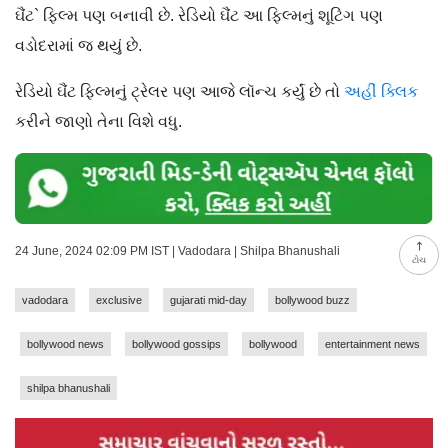
ઘૈંટ` ફિલ્મ પણ બનાવી છે. રેડિયો ઘૈંટ આ ફિલ્મનું શૂટિંગ પણ
વડોદરામાં જ થયું છે.
રેડિયો ઘૈંટ ફિલ્મનું ટ્રેલર પણ આજે લૉન્ચ કર્યું છે તો
અહીં ક્લિક
કરીને જાણો તેના વિશે વધુ.
24 June, 2024 02:09 PM IST | Vadodara | Shilpa Bhanushali
ટોચ
vadodara
exclusive
gujarati mid-day
bollywood buzz
bollywood news
bollywood gossips
bollywood
entertainment news
shilpa bhanushali