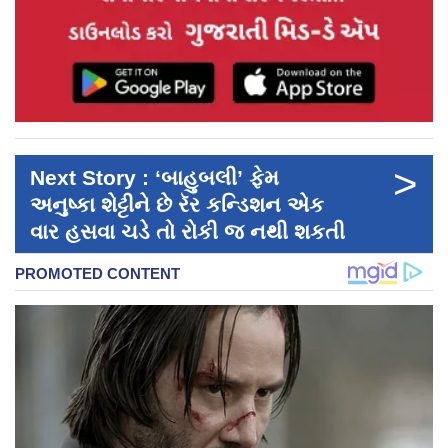
>
Next Story : ‘બાહુબલી’ ફેમ
અનુષ્કા શેટ્ટીને છે રૅર કન્ડિશન એક
વાર હસવા ચડે તો રોકી જ નથી શકતી