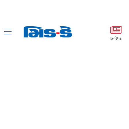
ઇ-પેપર