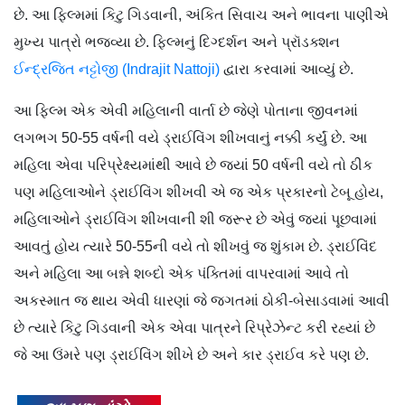
છે. આ ફિલ્મમાં કિટુ ગિડવાની, અંકિત સિવાચ અને ભાવના પાણીએ
મુખ્ય પાત્રો ભજવ્યા છે. ફિલ્મનું દિગ્દર્શન અને પ્રૉડક્શન
ઈન્દ્રજિત નટ્ટોજી (Indrajit Nattoji)
દ્વારા કરવામાં આવ્યું છે.
આ ફિલ્મ એક એવી મહિલાની વાર્તા છે જેણે પોતાના જીવનમાં
લગભગ 50-55 વર્ષની વયે ડ્રાઈવિંગ શીખવાનું નક્કી કર્યું છે. આ
મહિલા એવા પરિપ્રેક્ષ્યમાંથી આવે છે જ્યાં 50 વર્ષની વયે તો ઠીક
પણ મહિલાઓને ડ્રાઈવિંગ શીખવી એ જ એક પ્રકારનો ટેબૂ હોય,
મહિલાઓને ડ્રાઈવિંગ શીખવાની શી જરૂર છે એવું જ્યાં પૂછવામાં
આવતું હોય ત્યારે 50-55ની વયે તો શીખવું જ શુંકામ છે. ડ્રાઈવિંદ
અને મહિલા આ બન્ને શબ્દો એક પંક્તિમાં વાપરવામાં આવે તો
અકસ્માત જ થાય એવી ધારણાં જે જગતમાં ઠોકી-બેસાડવામાં આવી
છે ત્યારે કિટુ ગિડવાની એક એવા પાત્રને રિપ્રેઝેન્ટ કરી રહ્યાં છે
જે આ ઉંમરે પણ ડ્રાઈવિંગ શીખે છે અને કાર ડ્રાઈવ કરે પણ છે.