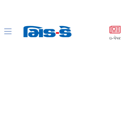
ઇ-પેપર