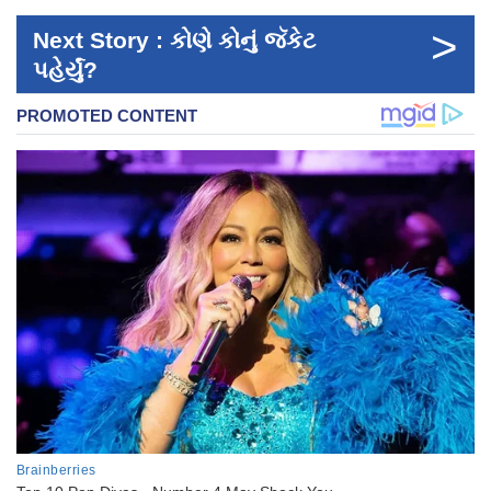
>
Next Story : કોણે કોનું જૅકેટ
પહેર્યું?