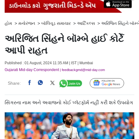
હોમ
>
મનોરંજન
>
બૉલિવૂડ સમાચાર
>
આર્ટિકલ્સ
>
અરિજિત સિંહને બૉમ્બ
અરિજિત સિંહને બૉમ્બે હાઈ કોર્ટે
આપી રાહત
Published : 01 August, 2024 11:35 AM | IST | Mumbai
Gujarati Mid-day Correspondent
| feedbackgmd@mid-day.com
Share:
Follow Us
સિંગરના નામ અને અવાજનો કોઈ પ્લૅટફૉર્મ નહીં કરી શકે ઉપયોગ