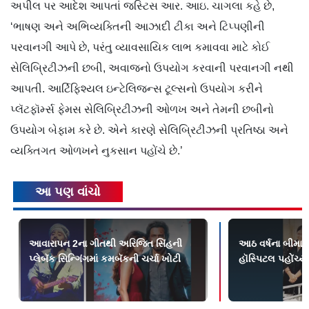
અપીલ પર આદેશ આપતાં જસ્ટિસ આર. આઇ. ચાગલા કહે છે,
‘ભાષણ અને અભિવ્યક્તિની આઝાદી ટીકા અને ટિપ્પણીની
પરવાનગી આપે છે, પરંતુ વ્યાવસાયિક લાભ કમાવવા માટે કોઈ
સેલિબ્રિટીઝની છબી, અવાજનો ઉપયોગ કરવાની પરવાનગી નથી
આપતી. આર્ટિ​ફિશ્યલ ઇન્ટેલિજન્સ ટૂલ્સનો ઉપયોગ કરીને
પ્લૅટફૉર્મ્સ ફેમસ સેલિબ્રિટીઝની ઓળખ અને તેમની છબીનો
ઉપયોગ બેફામ કરે છે. એને કારણે સેલિબ્રિટીઝની પ્રતિષ્ઠા અને
વ્યક્તિગત ઓળખને નુકસાન પહોંચે છે.’
આ પણ વાંચો
આવારાપન 2ના ગીતથી અરિજિત સિંહની
આઠ વર્ષના બીમાર 
પ્લેબૅક સિન્ગિંગમાં કમબૅકની ચર્ચા ખોટી
હૉસ્પિટલ પહોંચ્