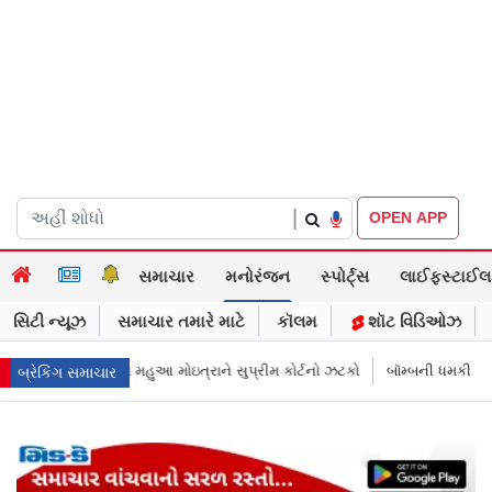
|
OPEN APP
સમાચાર
મનોરંજન
સ્પોર્ટ્સ
લાઈફસ્ટાઈલ
સિટી ન્યૂઝ
સમાચાર તમારે માટે
કૉલમ
શૉટ વિડિઓઝ
મ કોર્ટનો ઝટકો
બૉમ્બની ધમકી બાદ મુંબઈમાં હાઈ ઍલર્ટ: શહેરની સુરક્ષા વધારી
બ્રેકિંગ સમાચાર