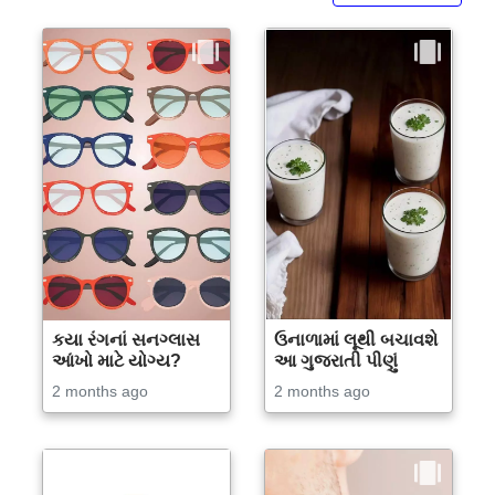
કયા રંગનાં સનગ્લાસ
ઉનાળામાં લૂથી બચાવશે
આંખો માટે યોગ્ય?
આ ગુજરાતી પીણું
2 months ago
2 months ago