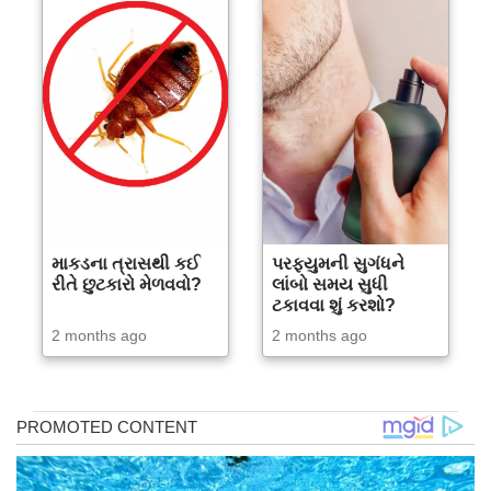
માકડના ત્રાસથી કઈ
પરફ્યુમની સુગંધને
રીતે છુટકારો મેળવવો?
લાંબો સમય સુધી
ટકાવવા શું કરશો?
2 months ago
2 months ago