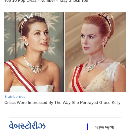
વેબસ્ટોરીઝ
બધુજ જુઓ