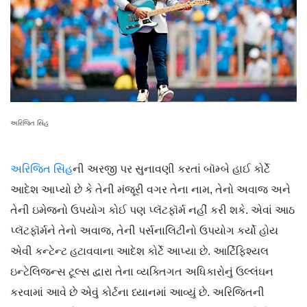
અરિજિત સિંહ
અરિજિત સિંહ
ની અરજી પર સુનાવણી કરતાં બૉમ્બે હાઈ કોર્ટે
આદેશ આપ્યો છે કે તેની મંજૂરી વગર તેના નામ, તેનો અવાજ અને
તેની ઇમેજનો ઉપયોગ કોઈ પણ પ્લૅટફૉર્મ નહીં કરી શકે. એવાં આઠ
પ્લૅટફૉર્મને તેનો અવાજ, તેની પર્સનાલિટીનો ઉપયોગ કર્યો હોય
એવી કન્ટેન્ટ હટાવવાના આદેશ કોર્ટે આપ્યા છે. આર્ટિ​ફિશ્યલ
ઇન્ટેલિજન્સ ટૂલ્સ દ્વારા તેના વ્યક્તિગત અધિકારોનું ઉલ્લંઘન
કરવામાં આવે છે એવું કોર્ટના ધ્યાનમાં આવ્યું છે. અરિજિતની