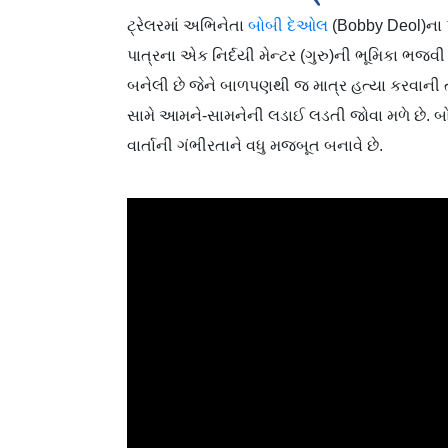
ટ્રેલરમાં અભિનેતા
બોબી દેઓલ
(Bobby Deol)ના 
પાત્રના એક નિર્દયી મેન્ટર (ગુરુ)ની ભૂમિકા ભ
બનેલી છે જેને બાળપણથી જ માત્ર હત્યા કરવાની 
સામે આમને-સામનેની લડાઈ લડતી જોવા મળે છે. 
વાર્તાની ગંભીરતાને વધુ મજબૂત બનાવે છે.