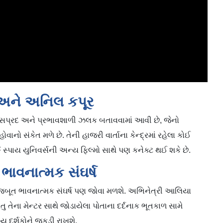
ય અને અનિલ કપૂર
પ્રદ અને પ્રભાવશાળી ઝલક બતાવવામાં આવી છે, જેનો
ાનો સંકેત મળે છે. તેની હાજરી વાર્તાના કેન્દ્રમાં રહેલા કોઈ
F સ્પાય યુનિવર્સની અન્ય ફિલ્મો સાથે પણ કનેક્ટ થઈ શકે છે.
ાવનાત્મક સંઘર્ષ
જબૂત ભાવનાત્મક સંઘર્ષ પણ જોવા મળશે. અભિનેત્રી આલિયા
રંતુ તેના મેન્ટર સાથે જોડાયેલા પોતાના દર્દનાક ભૂતકાળ સામે
હસ્ય દર્શકોને જકડી રાખશે.