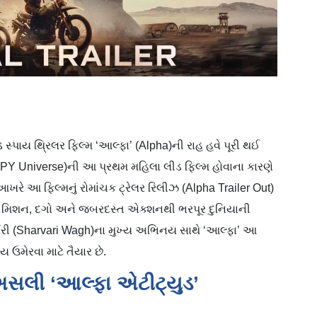
 સ્પાય થ્રિલર ફિલ્મ ‘આલ્ફા’ (Alpha)ની રાહ હવે પૂરી થઈ
 SPY Universe)ની આ પ્રથમ મહિલા લીડ ફિલ્મ હોવાના કારણે
ે આખરે આ ફિલ્મનું રોમાંચક ટ્રેલર રિલીઝ (Alpha Trailer Out)
ોફાઈલ મિશન, દગો અને જબરદસ્ત એક્શનથી ભરપૂર દુનિયાની
શર્વરી (Sharvari Wagh)ના મુખ્ય અભિનય સાથે ‘આલ્ફા’ આ
 ઉમેરવા માટે તૈયાર છે.
 અસલી ‘આલ્ફા એટીટ્યુડ’