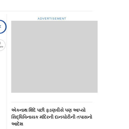
ADVERTISEMENT
are
એકનાથ શિંદે પછી ફડણવીસે પણ આપ્યો
સિદ્ધિવિનાયક મંદિરની દાનચોરીની તપાસનો
આદેશ