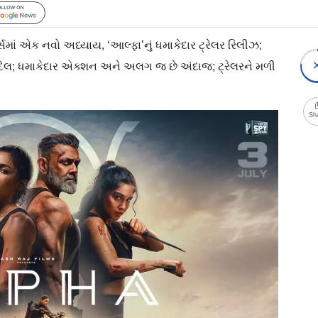
Follow Us
્સમાં એક નવો અધ્યાય, ‘આલ્ફા’નું ધમાકેદાર ટ્રેલર રિલીઝ;
 દિલ; ધમાકેદાર એક્શન અને અલગ જ છે અંદાજ; ટ્રેલરને મળી
Sh