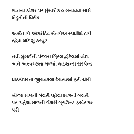
ભાતના કોઠાર પર મુંબઈ ૩.૦ બનાવવા સામે
ખેડૂતોનો વિરોધ
અર્બન કો-ઑપરેટિવ બૅન્કોએ સ્પર્ધામાં ટકી
રહેવા માટે શું કરવું?
નવી મુંબઈની પંજાબ ગ્રિલ હોટેલમાં વાંદા
અને અસ્વચ્છતા મળ્યાં, લાઇસન્સ સસ્પેન્ડ
ઘાટકોપરના જીરાવલ્લા દેરાસરમાં ફરી ચોરી
બીજા માળની ગૅલરી પહેલા માળની ગૅલરી
પર, પહેલા માળની ગૅલરી ગ્રાઉન્ડ ફ્લોર પર
પડી