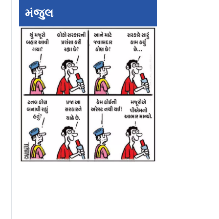
મંજુલ
દ કરું છું
Entertainment
Bollywood Upda
Update : લવ એન્ડ
આસામમાં પૂરની સ્થ
વૉરમાં દીપિકાનો કૅમિયો?
વચ્ચે સલમાન ખાને
કરી રાહત કામગીરી