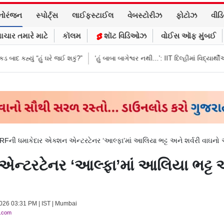
નોરંજન
સ્પોર્ટ્સ
લાઈફસ્ટાઈલ
વેબસ્ટોરીઝ
ફોટોઝ
વીડ
ાચાર તમારે માટે
કૉલમ
શૉટ વિડિઓઝ
વોઈસ ઑફ મુંબઈ
ે જઈ શકું?”
‘હું બાબા બાગેશ્વર નથી...’: IIT દિલ્હીમાં વિદ્યાર્થીઓ સાથે PM મોદીનો
RFની ધમાકેદાર એક્શન એન્ટરટેનર ‘આલ્ફા’માં આલિયા ભટ્ટ અને શર્વરી વાઘ
ન્ટરટેનર ‘આલ્ફા’માં આલિયા ભટ્ટ 
2026 03:31 PM | IST | Mumbai
y.com