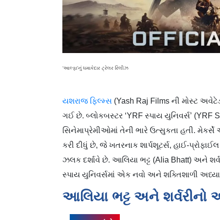
‘આલ્ફા’નું ધમાકેદાર ટ્રેલર રિલીઝ
યશરાજ ફિલ્મ્સ
(Yash Raj Films ની મોસ્ટ અવેટેડ
ગઈ છે. બ્લોકબસ્ટર ‘YRF સ્પાય યુનિવર્સ’ (YRF
સિનેમાપ્રેમીઓમાં તેની ભારે ઉત્સુકતા હતી. મેકર્સ
કરી દીધું છે, જે ખતરનાક શાર્પશૂટર્સ, હાઈ-પ્ર
ઝલક દર્શાવે છે. આલિયા ભટ્ટ (Alia Bhatt) અને 
સ્પાય યુનિવર્સમાં એક નવો અને શક્તિશાળી અધ્યાય
આલિયા ભટ્ટ અને શર્વરીનો