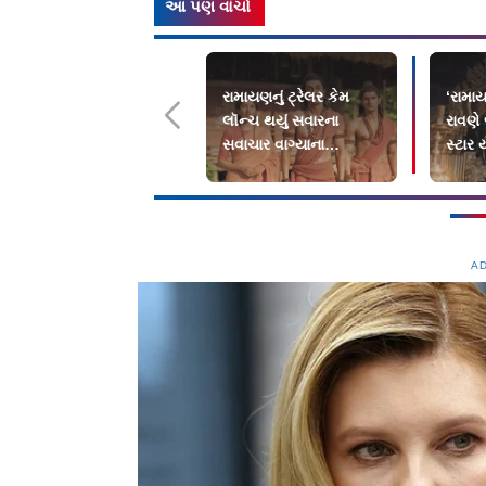
આ પણ વાંચો
રામાયણનું ટ્રેલર કેમ
‘રામાય
લૉન્ચ થયું સવારના
રાવણે 
સવાચાર વાગ્યાના
સ્ટાર
બ્રહ્મમુહૂર્તમાં?
દબદબ
A