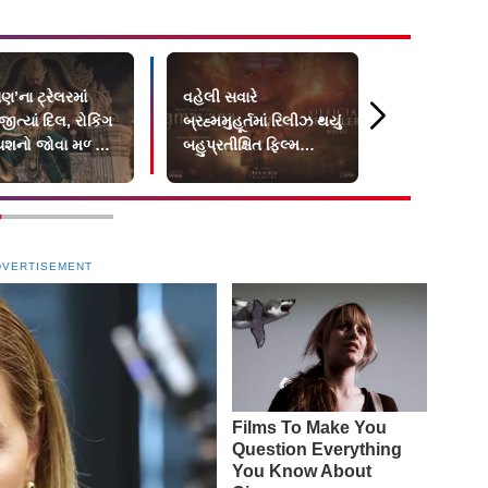
ણ’ના ટ્રેલરમાં
વહેલી સવારે
પાપાને બહુ યા
જીત્યાં દિલ, રોકિંગ
બ્રહ્મમુહૂર્તમાં રિલીઝ થયું
 યશનો જોવા મળ્યો
બહુપ્રતીક્ષિત ફિલ્મ
ો
‘રામાયણ’નું ટ્રેલર
DVERTISEMENT