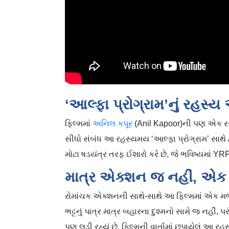
‘આલ્ફા પ્રોગ્રામ’નું રહસ્
ફિલ્મમાં
અનિલ કપૂર
(Anil Kapoor)ની પણ એક રસ
સીધો સંબંધ આ રહસ્યમય ‘આલ્ફા પ્રોગ્રામ’ સાથે હોવ
મોટા ષડયંત્ર તરફ ઈશારો કરે છે, જે ભવિષ્યમાં YR
માત્ર એક્શન જ નહીં, એક ભ
રોમાંચક એક્શનની સાથે-સાથે આ ફિલ્મમાં એક મ
ભટ્ટનું પાત્ર માત્ર બહારના દુશ્મનો સામે જ નહીં, પ
પણ લડી રહ્યું છે. ફિલ્મની વાર્તામાં છુપાયેલું આ ર