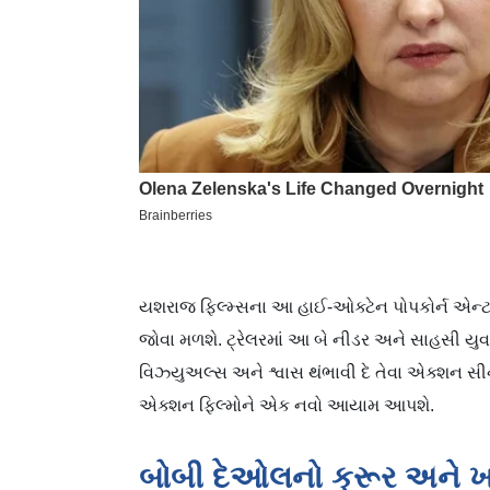
યશરાજ ફિલ્મ્સના આ હાઈ-ઓક્ટેન પોપકોર્ન એન્ટ
જોવા મળશે. ટ્રેલરમાં આ બે નીડર અને સાહસી ય
વિઝ્યુઅલ્સ અને શ્વાસ થંભાવી દે તેવા એક્શન સીન્
એક્શન ફિલ્મોને એક નવો આયામ આપશે.
બોબી દેઓલનો ક્રૂર અને 