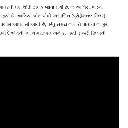
પાત્રની પણ ઊંડી ઝલક જોવા મળી છે, જે આલિયા ભટ્ટના
જવી રહ્યો છે. આલિયા એક એવી અસાસિન (પ્રોફેશનલ કિલર)
તાલીમ આપવામાં આવી છે, પરંતુ સમય જતાં તે પોતાના જ ગુરુ
બોબી દેઓલની આ નકારાત્મક અને ડરામણી હાજરી ફિલ્મની