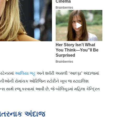
રટેનરમાં
આલિયા ભટ્ટ
અને શર્વરી અસલી ‘આલ્ફા’ અંદાજમાં
ુવતીઓની રોમાંચક ઓરિજિન સ્ટોરીને ખૂબ જ સ્ટાઇલિશ
સ સાથે રજૂ કરવામાં આવી છે, જે બોલિવૂડમાં મહિલા કેન્દ્રિત
ખતરનાક અંદાજ