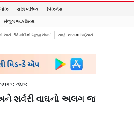
િયોઝ
રાશિ ભવિષ્ય
બિઝનેસ
મંજુલ આર્કાઇવ્સ
 રમુજી સંવાદ
થાણે: શાળાના વિદ્યાર્થીનો કથિત રીતે ડ્રગ્સ લેતો વીડિયો વાયરલ,
નો અલગ જ અંદાજ!
અને શર્વરી વાઘનો અલગ જ