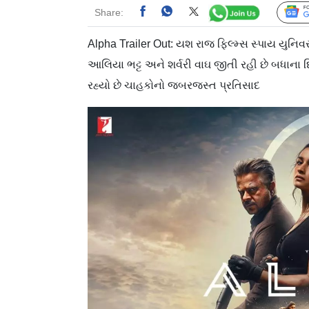
Share:
Alpha Trailer Out: યશ રાજ ફિલ્મ્સ સ્પાય યુનિવર
આલિયા ભટ્ટ અને શર્વરી વાઘ જીતી રહી છે બધાના
રહ્યો છે ચાહકોનો જબરજસ્ત પ્રતિસાદ