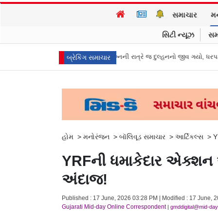
સમાચાર
મ
સિટી ન્યૂઝ
સમ
 મહિલા ડ્રાઈવરને લીધે લગ્નની રાત્રે જ દુલ્હનનો જીવ ગયો, ધરપકડ બાદ કહ્યું “હું ઘર
બ્રેકિંગ સમાચાર
હોમ
>
મનોરંજન
>
બૉલિવૂડ સમાચાર
>
આર્ટિકલ્સ
>
Y
YRFની ધમાકેદાર એક્શન એ
અંદાજ!
Published : 17 June, 2026 03:28 PM | Modified : 17 June, 
Gujarati Mid-day Online Correspondent
| gmddigital@mid-da