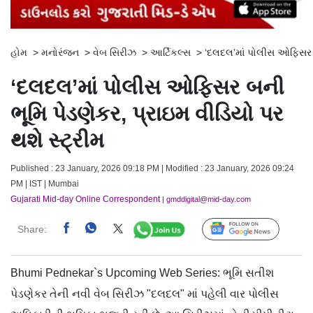
હોમ
>
મનોરંજન
>
વેબ સિરીઝ
>
આર્ટિકલ્સ
>
‘દલદલ’માં પોલીસ ઓફિસર બન
‘દલદલ’માં પોલીસ ઓફિસર બની
ભૂમિ પેડણેકર, પ્રાઇમ વીડિયો પર
થશે સ્ટ્રીમ
Published : 23 January, 2026 09:18 PM | Modified : 23 January, 2026 09:24
PM | IST | Mumbai
Gujarati Mid-day Online Correspondent
| gmddigital@mid-day.com
Share:
Follow Us
Bhumi Pednekar`s Upcoming Web Series: ભૂમિ સતીશ
પેડણેકર તેની નવી વેબ સિરીઝ "દલદલ" માં પહેલી વાર પોલીસ