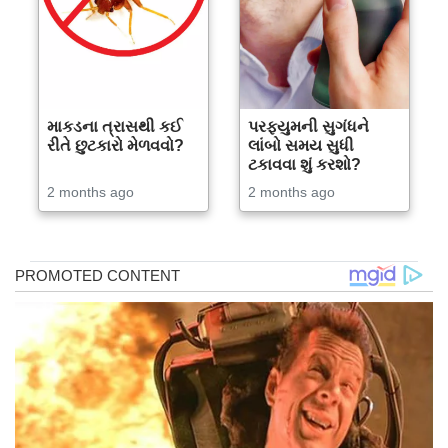
માકડના ત્રાસથી કઈ
પરફ્યુમની સુગંધને
રીતે છુટકારો મેળવવો?
લાંબો સમય સુધી
ટકાવવા શું કરશો?
2 months ago
2 months ago