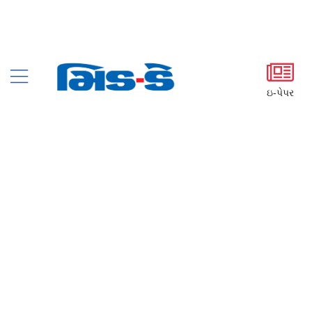
ઇ-પેપર