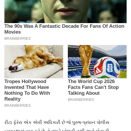
રીટા ફેરેરા એક એવી અધિકારી છે જે પુરુષ-પ્રધાન પોલીસ