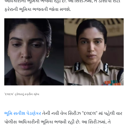
અધિકારીની ભૂમિકા ભજવી રહી છે. આ સિરીઝમાં, તે ડીસીપી રીટા
ફરેરાની ભૂમિકા ભજવતી જોવા મળશે.
`દલદલ` ટ્રેલરનું સ્ક્રીન ગ્રૅબ
ભૂમિ સતીશ પેડણેકર
તેની નવી વેબ સિરીઝ "દલદલ" માં પહેલી વાર
પોલીસ અધિકારીની ભૂમિકા ભજવી રહી છે. આ સિરીઝમાં, તે