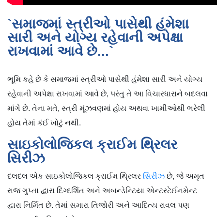
`સમાજમાં સ્ત્રીઓ પાસેથી હંમેશા
સારી અને યોગ્ય રહેવાની અપેક્ષા
રાખવામાં આવે છે...`
ભૂમિ કહે છે કે સમાજમાં સ્ત્રીઓ પાસેથી હંમેશા સારી અને યોગ્ય
રહેવાની અપેક્ષા રાખવામાં આવે છે, પરંતુ તે આ વિચારધારાને બદલવા
માંગે છે. તેના મતે, સ્ત્રી મૂંઝવણમાં હોય અથવા ખામીઓથી ભરેલી
હોય તેમાં કંઈ ખોટું નથી.
સાઇકોલોજિકલ ક્રાઈમ થ્રિલર
સિરીઝ
દલદલ એક સાઇકોલોજિકલ ક્રાઈમ થ્રિલર
સિરીઝ
છે, જે અમૃત
રાજ ગુપ્તા દ્વારા દિગ્દર્શિત અને અબન્ડેન્ટિયા એન્ટરટેઈનમેન્ટ
દ્વારા નિર્મિત છે. તેમાં સમારા તિજોરી અને આદિત્ય રાવલ પણ