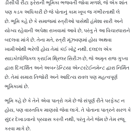
ડીસીપી રીટા ફરેરાની ભૂમિકા ભજવતી જોવા મળશે, જે એક શાંત
પણ કડક અધિકારી છે જે પોતાનું કામ ખૂબ જ ગંભીરતાથી લે
છે. ભૂમિ કહે છે કે સમાજમાં સ્ત્રીઓ પાસેથી હંમેશા સારી અને
યોગ્ય રહેવાની અપેક્ષા રાખવામાં આવે છે, પરંતુ તે આ વિચારધારાને
બદલવા માંગે છે. તેના મતે, સ્ત્રી મૂંઝવણમાં હોય અથવા
ખામીઓથી ભરેલી હોય તેમાં કંઈ ખોટું નથી. દલદલ એક
સાઇકોલોજિકલ ક્રાઈમ થ્રિલર સિરીઝ છે, જે અમૃત રાજ ગુપ્તા
દ્વારા દિગ્દર્શિત અને અબન્ડેન્ટિયા એન્ટરટેઈનમેન્ટ દ્વારા નિર્મિત
છે. તેમાં સમારા તિજોરી અને આદિત્ય રાવલ પણ મહત્વપૂર્ણ
ભૂમિકામાં છે.
ભૂમિ કહે છે કે તેને એવા પાત્રો ગમે છે જે સંપૂર્ણ રીતે પરફેક્ટ ન
હોય, પણ વાસ્તવિક માણસો જેવા લાગે. તે પોતાના પાત્રને સરળ કે
સુંદર દેખાડવાનો પ્રયાસ કરતી નથી, પરંતુ તેને જેમ છે તેમ રજૂ
કરવા માગે છે.