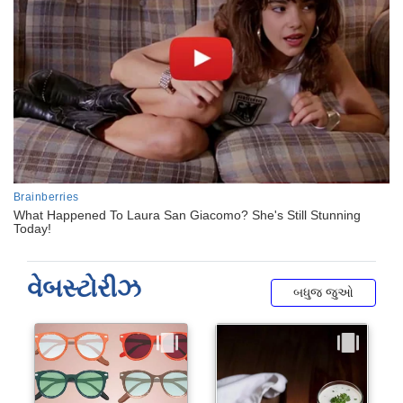
વેબસ્ટોરીઝ
બધુજ જુઓ