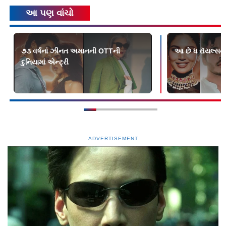
આ પણ વાંચો
૭૩ વર્ષનાં ઝીનત અમાનની OTTની
આ છે ધ રૉયલ્સન
દુનિયામાં એન્ટ્રી
ADVERTISEMENT