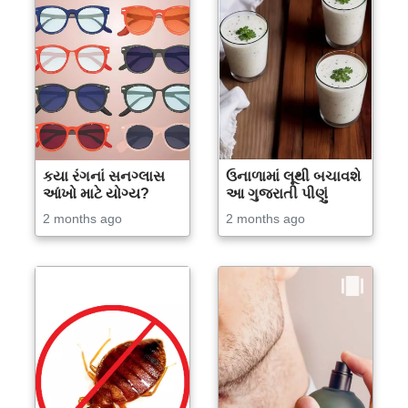
કયા રંગનાં સનગ્લાસ
ઉનાળામાં લૂથી બચાવશે
આંખો માટે યોગ્ય?
આ ગુજરાતી પીણું
2 months ago
2 months ago