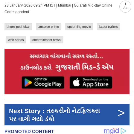
23 January, 2026 09:24 PM IST | Mumbai | Gujarati Mid-day Online
ટોચ
Correspondent
bhumi pednekar
amazon prime
upcoming movie
latest trailers
web series
entertainment news
>
Next Story : તસ્કરીનો નેટફ્લિક્સ
પર વાગી ગયો ડંકો