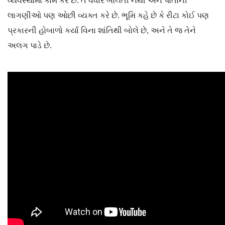
વ્યવસ્થામાં કામ કરે છે. તે વધારે બોલતી નથી અને પોતાની
લાગણીઓ પણ ઓછી વ્યક્ત કરે છે. ભૂમિ કહે છે કે રીટા કોઈ પણ
પ્રકારની હોબાળો કર્યા વિના શાંતિથી બોલે છે, અને તે જ તેને
અલગ પાડે છે.