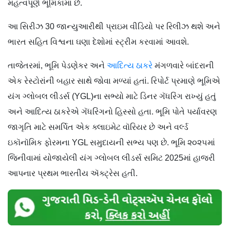
મહત્વપૂર્ણ ભૂમિકામાં છે.
આ સિરીઝ 30 જાન્યુઆરીથી પ્રાઇમ વીડિયો પર રિલીઝ થશે અને
ભારત સહિત વિશ્વના ઘણા દેશોમાં સ્ટ્રીમ કરવામાં આવશે.
તાજેતરમાં, ભૂમિ પેડણેકર અને
આદિત્ય ઠાકરે
મંગળવારે બાંદરાની
એક રેસ્ટોરાંની બહાર સાથે જોવા મળ્યાં હતાં. રિપોર્ટ પ્રમાણે ભૂમિએ
યંગ ગ્લોબલ લીડર્સ (YGL)ના સભ્યો માટે ડિનર ગૅધરિંગ રાખ્યું હતું
અને આદિત્ય ઠાકરેએ ગૅધરિંગનો હિસ્સો હતા. ભૂમિ પોતે પર્યાવરણ
જાગૃતિ માટે સમર્પિત એક ક્લાઇમેટ વૉરિયર છે અને વર્લ્ડ
ઇકૉનૉમિક ફોરમના YGL સમુદાયની સભ્ય પણ છે. ભૂમિ ૨૦૨૫માં
જિનીવામાં યોજાયેલી યંગ ગ્લોબલ લીડર્સ સમિટ 2025માં હાજરી
આપનાર પ્રથમ ભારતીય ઍક્ટ્રેસ હતી.