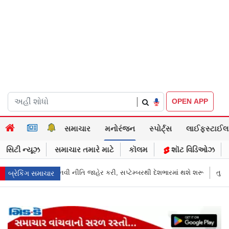
|
OPEN APP
સમાચાર
મનોરંજન
સ્પોર્ટ્સ
લાઈફસ્ટાઈલ
સિટી ન્યૂઝ
સમાચાર તમારે માટે
કૉલમ
શૉટ વિડિઓઝ
સપ્ટેમ્બરથી દેશભારમાં થશે શરૂ
તુકારામ મુંઢે On Fire: "સરકારી નિયમો અનુસા
બ્રેકિંગ સમાચાર