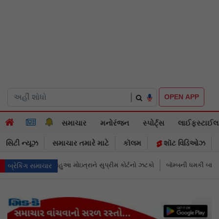
|
OPEN APP
સમાચાર
મનોરંજન
સ્પોર્ટ્સ
લાઈફસ્ટાઈલ
સિટી ન્યૂઝ
સમાચાર તમારે માટે
કૉલમ
શૉટ વિડિઓઝ
ોર્ટનો ઝટકો
બૉમ્બની ધમકી બાદ મુંબઈમાં હાઈ ઍલર્ટ: શહેરની સુરક્ષા વધારી ત
બ્રેકિંગ સમાચાર