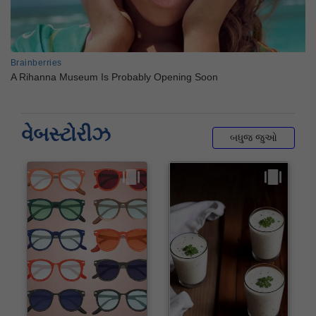
વેબસ્ટોરીઝ
બધુજ જુઓ