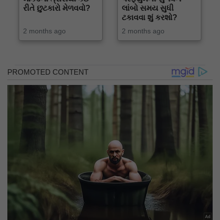
રીતે છુટકારો મેળવવો?
લાંબો સમય સુધી
ટકાવવા શું કરશો?
2 months ago
2 months ago