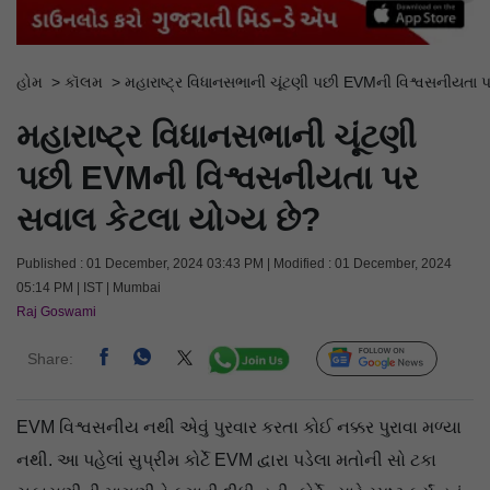
હોમ
>
કૉલમ
>
મહારાષ્ટ્ર વિધાનસભાની ચૂંટણી પછી EVMની વિશ્વસનીયતા 
મહારાષ્ટ્ર વિધાનસભાની ચૂંટણી
પછી EVMની વિશ્વસનીયતા પર
સવાલ કેટલા યોગ્ય છે?
Published : 01 December, 2024 03:43 PM | Modified : 01 December, 2024
05:14 PM | IST | Mumbai
Raj Goswami
Share:
Follow Us
EVM વિશ્વસનીય નથી એવું પુરવાર કરતા કોઈ નક્કર પુરાવા મળ્યા
નથી. આ પહેલાં સુપ્રીમ કોર્ટે EVM દ્વારા પડેલા મતોની સો ટકા