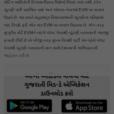
વોટિંગ મશીનોની વિશ્વસનીયતા વિશેનો વિવાદ નવો નથી. દરેક
ચૂંટણી પછી પરાજિત પક્ષો અને એમના નેતાઓ EVM પર સવાલ
ઉઠાવે છે. આ વખતે મહારાષ્ટ્ર વિધાનસભાની ચૂંટણીનાં પરિણામો
બાદ વિપક્ષે ફરી એક વાર EVM પર સવાલ ઉઠાવ્યા છે. એક તરફ
સુપ્રીમ કોર્ટે EVMને બદલે બૅલટ પેપરથી ચૂંટણી કરાવવાની અરજી
ફગાવી દીધી છે તો બીજી તરફ મુખ્ય વિપક્ષી પાર્ટી કૉન્ગ્રેસે બૅલટ
પેપરથી ચૂંટણી કરાવવાની માગ સાથે દેશવ્યાપી અભિયાનની
જાહેરાત કરી છે.