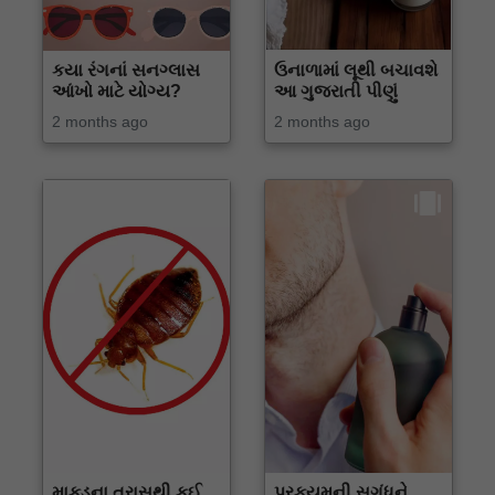
કયા રંગનાં સનગ્લાસ
ઉનાળામાં લૂથી બચાવશે
આંખો માટે યોગ્ય?
આ ગુજરાતી પીણું
2 months ago
2 months ago
માકડના ત્રાસથી કઈ
પરફ્યુમની સુગંધને