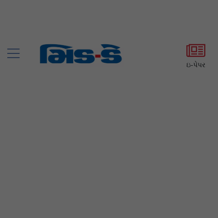
ઇ-પેપર