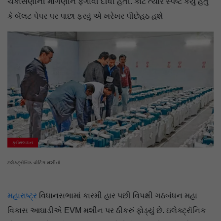
ચકાસણીની માગણીને ફગાવી દીધી હતી. કોર્ટે ત્યારે સ્પષ્ટ કર્યું હતું
કે બૅલટ પેપર પર પાછા ફરવું એ ખરેખર પીછેહઠ હશે
ક્રૉસલાઇન
ઇલેક્ટ્રૉનિક વોટિંગ મશીનો
મહારાષ્ટ્ર
વિધાનસભામાં કારમી હાર પછી વિપક્ષી ગઠબંધન મહા
વિકાસ આઘાડીએ EVM મશીન પર ઠીકરું ફોડ્યું છે. ઇલેક્ટ્રૉનિક