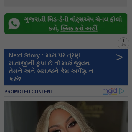
ટોચ
>
Next Story : મારા પર ત્રણ
માતાજીની કૃપા છે તો મારું જીવન
તેમને અને સમાજને કેમ અર્પણ ન
કરું?