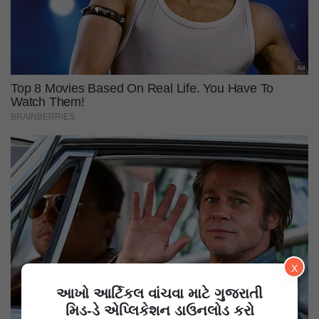
X
આખો આર્ટિકલ વાંચવા માટે ગુજરાતી
મિડ-ડે એપ્લિકેશન ડાઉનલોડ કરો