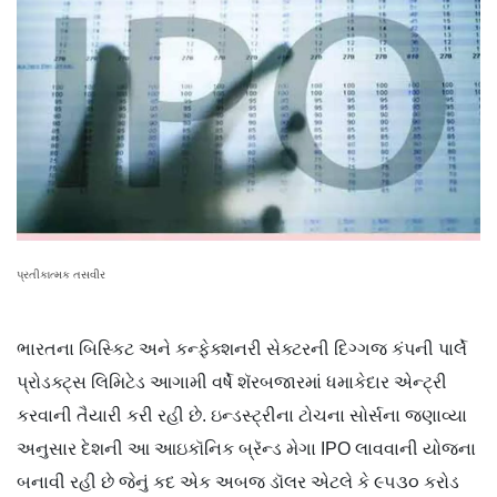
પ્રતીકાત્મક તસવીર
ભારતના બિસ્કિટ અને કન્ફેક્શનરી સેક્ટરની દિગ્ગજ કંપની પાર્લે
પ્રોડક્ટ્સ લિમિટેડ આગામી વર્ષે શૅરબજારમાં ધમાકેદાર એન્ટ્રી
કરવાની તૈયારી કરી રહી છે. ઇન્ડસ્ટ્રીના ટોચના સોર્સના જણાવ્યા
અનુસાર દેશની આ આઇકૉનિક બ્રૅન્ડ મેગા IPO લાવવાની યોજના
બનાવી રહી છે જેનું કદ એક અબજ ડૉલર એટલે કે ૯૫૩૦ કરોડ