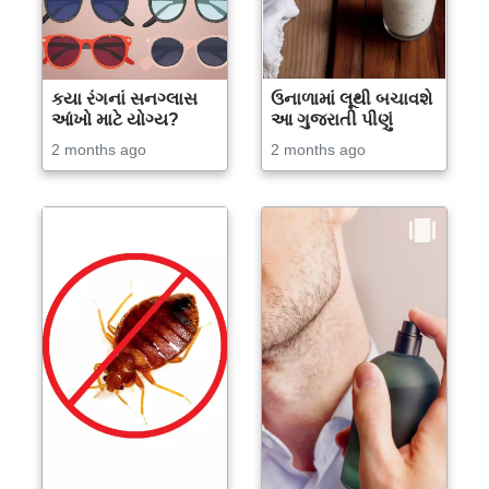
કયા રંગનાં સનગ્લાસ
ઉનાળામાં લૂથી બચાવશે
આંખો માટે યોગ્ય?
આ ગુજરાતી પીણું
2 months ago
2 months ago