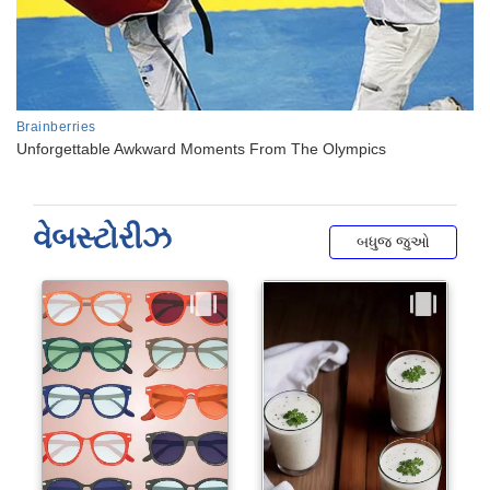
વેબસ્ટોરીઝ
બધુજ જુઓ