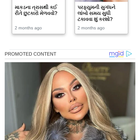
માકડના ત્રાસથી કઈ
પરફ્યુમની સુગંધને
રીતે છુટકારો મેળવવો?
લાંબો સમય સુધી
ટકાવવા શું કરશો?
2 months ago
2 months ago