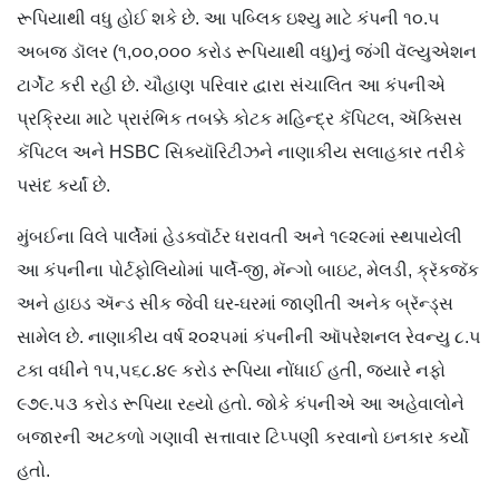
રૂપિયાથી વધુ હોઈ શકે છે. આ પબ્લિક ઇશ્યુ માટે કંપની ૧૦.૫
અબજ ડૉલર (૧,૦૦,૦૦૦ કરોડ રૂપિયાથી વધુ)નું જંગી વૅલ્યુએશન
ટાર્ગેટ કરી રહી છે. ચૌહાણ પરિવાર દ્વારા સંચાલિત આ કંપનીએ
પ્રક્રિયા માટે પ્રારંભિક તબક્કે કોટક મહિન્દ્ર કૅપિટલ, ઍક્સિસ
કૅપિટલ અને HSBC સિક્યૉરિટીઝને નાણાકીય સલાહકાર તરીકે
પસંદ કર્યાં છે.
મુંબઈના વિલે પાર્લેમાં હેડક્વૉર્ટર ધરાવતી અને ૧૯૨૯માં સ્થપાયેલી
આ કંપનીના પોર્ટફોલિયોમાં પાર્લે-જી, મૅન્ગો બાઇટ, મેલડી, ક્રૅકજૅક
અને હાઇડ ઍન્ડ સીક જેવી ઘર-ઘરમાં જાણીતી અનેક બ્રૅન્ડ્સ
સામેલ છે. નાણાકીય વર્ષ ૨૦૨૫માં કંપનીની ઑપરેશનલ રેવન્યુ ૮.૫
ટકા વધીને ૧૫,૫૬૮.૪૯ કરોડ રૂપિયા નોંધાઈ હતી, જ્યારે નફો
૯૭૯.૫૩ કરોડ રૂપિયા રહ્યો હતો. જોકે કંપનીએ આ અહેવાલોને
બજારની અટકળો ગણાવી સત્તાવાર ટિપ્પણી કરવાનો ઇનકાર કર્યો
હતો.