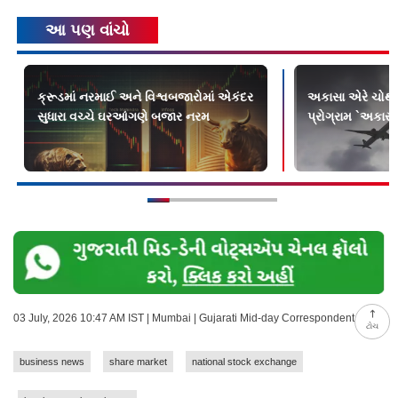
આ પણ વાંચો
ક્રૂડમાં નરમાઈ અને વિશ્વબજારોમાં એકંદર
અકાસા એરે ચોથી વ
સુધારા વચ્ચે ઘરઆંગણે બજાર નરમ
પ્રોગ્રામ `અકાસા
03 July, 2026 10:47 AM IST | Mumbai | Gujarati Mid-day Correspondent
ટોચ
business news
share market
national stock exchange