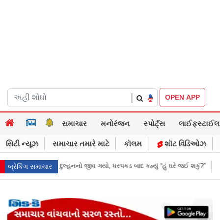
|
OPEN APP
સમાચાર
મનોરંજન
સ્પોર્ટ્સ
લાઈફસ્ટાઈલ
સિટી ન્યૂઝ
સમાચાર તમારે માટે
કૉલમ
શૉટ વિડિઓઝ
 બાદ કહ્યું “હું ઘરે જઈ શકું?”
‘હું બાબા બાગેશ્વર નથી...’: IIT દિલ્હીમાં વિદ્ય
બ્રેકિંગ સમાચાર