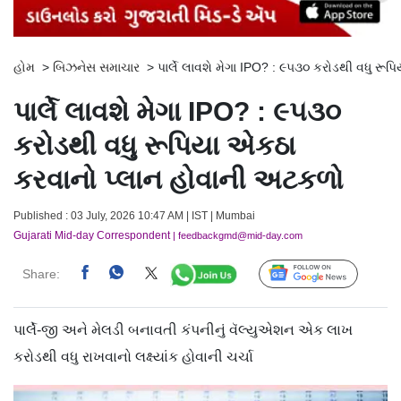
હોમ
>
બિઝનેસ સમાચાર
>
પાર્લે લાવશે મેગા IPO? : ૯૫૩૦ કરોડથી વધુ ર
પાર્લે લાવશે મેગા IPO? : ૯૫૩૦
કરોડથી વધુ રૂપિયા એકઠા
કરવાનો પ્લાન હોવાની અટકળો
Published : 03 July, 2026 10:47 AM | IST | Mumbai
Gujarati Mid-day Correspondent
| feedbackgmd@mid-day.com
Share:
Follow Us
પાર્લે-જી અને મેલડી બનાવતી કંપનીનું વૅલ્યુએશન એક લાખ
કરોડથી વધુ રાખવાનો લક્ષ્યાંક હોવાની ચર્ચા