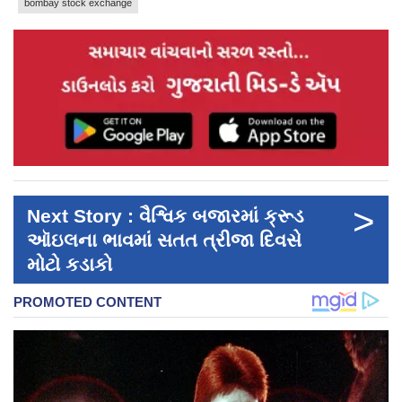
bombay stock exchange
>
Next Story : વૈશ્વિક બજારમાં ક્રૂડ
ઑઇલના ભાવમાં સતત ત્રીજા દિવસે
મોટો કડાકો