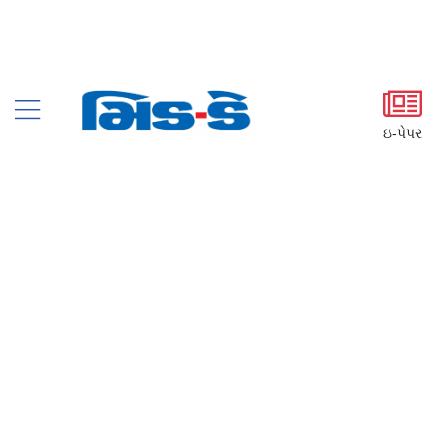
ઇ-પેપર