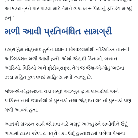
આ ષડયંત્રને પાર પાડવા માટે તેમને ૩ લાખ રૂપિયાનું ફન્ડિંગ મળ્યું
હતું.’
મળી આવી પ્રતિબંધિત સામગ્રી
ઇબ્રાહિમ મોહમ્મદ હુસેન ઘઘાના મોબાઇલમાંથી નૉર્ડલૉકર નામની
ઍપ્લિકેશન મળી આવી હતી. એમાં જેહાદી કિતાબો, બયાન,
ઑડિયો, વિડિયો અને ફોટોગ્રાફ્સ તેમ જ જૈશ-એ-મોહમ્મદના
ઝંડા સહિત કુલ ૨૫૪ સાહિત્ય મળી આવ્યું છે.
જૈશ-એ-મોહમ્મદના વડા મસૂદ અઝહર દ્વારા લખાયેલાં અને
પાકિસ્તાનમાં છપાયેલાં બે પુસ્તકો તથા જેહાદને લગતાં પુસ્તકો પણ
મળી આવ્યાં હતાં.
આતંકી સંગઠન સાથે જોડાવા માટે મસૂદ અઝહરને સંબોધીને ઉર્દૂ
ભાષામાં ટાઇપ કરેલા ૮ પત્રો તથા ઉર્દૂ હસ્તાક્ષરમાં લખેલા પેજના