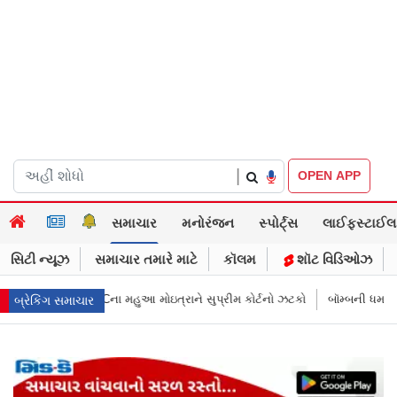
|
OPEN APP
સમાચાર
મનોરંજન
સ્પોર્ટ્સ
લાઈફસ્ટાઈલ
સિટી ન્યૂઝ
સમાચાર તમારે માટે
કૉલમ
શૉટ વિડિઓઝ
ોઇત્રાને સુપ્રીમ કોર્ટનો ઝટકો
બૉમ્બની ધમકી બાદ મુંબઈમાં હાઈ ઍલર્ટ: શહેરન
બ્રેકિંગ સમાચાર