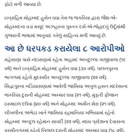
ફોટો મળી આવ્યા છે.
ઇબ્રાહિમ મોહમ્મદ હુસેન ઘઘા તેમ જ જકરિયા દ્વારા જૈશ-એ-
મોહમ્મદના વડા મસૂદ અઝહરના પુસ્તક દર્સ-એ-જેહાદનું ઉર્દૂમાંથી
ગુજરાતી ભાષામાં અનુવાદ કરેલું સાહિત્ય મળી આવ્યું છે.
આ છે ધરપકડ કરાયેલા ૮ આરોપીઓ
મહેસાણા પાસે નંદાસણમાં રહેતા અહમદ અબદુલ્લા ગાજીવાલા (૧૯
વર્ષ) અને ઇબ્રાહિમ મોહમ્મદ હુસેન ઘઘા (૩૦ વર્ષ). પાલનપુરના
ભાગળમાં રહેતો મુદસ્સીર અબદુલ્લા ગાજીવાલા (૨૨ વર્ષ).
સિદ્ધપુરના ખડિયાસણામાં આવેલી જામિયા અબુલ હસન મદરેસાના
જકરિયા દુરાની મોહમ્મદ અમ્માર ઘઘા (૨૧ વર્ષ), મુફ્તી ફૌજાન
ઇસ્માઇલ દઉવા (૪૦ વર્ષ) અને મોહમ્મદ અમીન શેરા (૨૧ વર્ષ).
ચીખલીના અંભેટા ખાતે જામિયા રહમાનિયા ખંભિયામાં રહેતો
મોહમ્મદ અબ્દુલ રહેમાન સાવદી (૨૨ વર્ષ). મધ્ય પ્રદેશના દેવાસના
વરસીનગરમાં રહેતો બિલાલ દુરાની મોહમ્મદ અમ્માર ઘઘા (૧૮ વર્ષ).