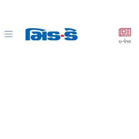
ઇ-પેપર