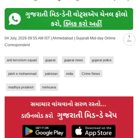
04 July, 2026 09:55 AM IST | Ahmedabad | Gujarati Mid-day Online
ટોચ
Correspondent
anti terrorism squad
gujarat
gujarat news
gujarat police
jaish e mohammad
pakistan
india
Crime News
madhya pradesh
mehsana