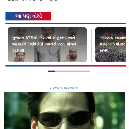
આ પણ વાંચો
ગુજરાત ATSએ જૈશ-એ-મોહમ્મદ સાથે
જગન્નાથ રથયાત્
જોડાઈને દેશવિરોધી કાવતરું કરતા પાંચને
પકડ્યા 5 શંકાસ્
ઝડપ્યા
સંબંધ
ADVERTISEMENT