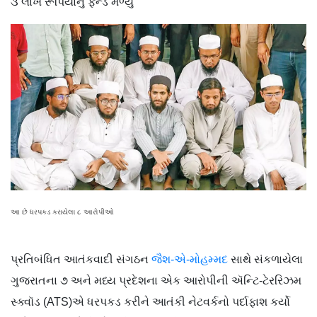
૩ લાખ રૂપિયાનું ફન્ડ મળ્યું
આ છે ધરપકડ કરાયેલા ૮ આરોપીઓ
પ્રતિબંધિત આતંકવાદી સંગઠન
જૈશ-એ-મોહમ્મદ
સાથે સંકળાયેલા
ગુજરાતના ૭ અને મધ્ય પ્રદેશના એક આરોપીની ઍન્ટિ-ટેરરિઝમ
સ્ક્વૉડ (ATS)એ ધરપકડ કરીને આતંકી નેટવર્કનો પર્દાફાશ કર્યો