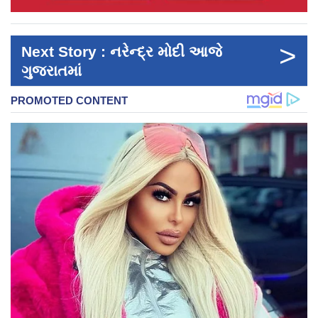
>
Next Story : નરેન્દ્ર મોદી આજે
ગુજરાતમાં