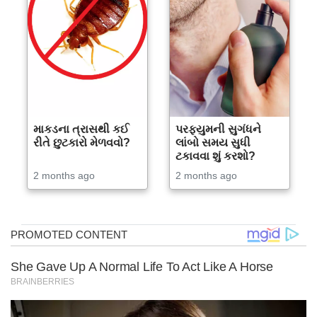
માકડના ત્રાસથી કઈ
પરફ્યુમની સુગંધને
રીતે છુટકારો મેળવવો?
લાંબો સમય સુધી
ટકાવવા શું કરશો?
2 months ago
2 months ago