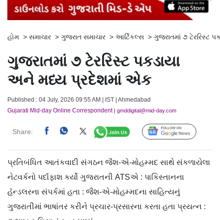
હોમ
>
સમાચાર
>
ગુજરાત સમાચાર
>
આર્ટિકલ્સ
>
ગુજરાતમાં ૭ ટેરરિસ્ટ 
ગુજરાતમાં ૭ ટેરરિસ્ટ પકડાયા
અને મધ્ય પ્રદેશમાં એક
Published : 04 July, 2026 09:55 AM | IST | Ahmedabad
Gujarati Mid-day Online Correspondent
| gmddigital@mid-day.com
Share:
Follow Us
પ્રતિબંધિત આતંકવાદી સંગઠન જૈશ-એ-મોહમ્મદ સાથે સંકળાયેલા
નેટવર્કનો પર્દાફાશ કર્યો ગુજરાતની ATSએ : પાકિસ્તાનના
હૅન્ડલરના સંપર્કમાં હતા : જૈશ-એ-મોહમ્મદના સાહિત્યનું
ગુજરાતીમાં ભાષાંતર કરીને પ્રચાર-પ્રસારના કરતા હતા પ્રયત્ન :