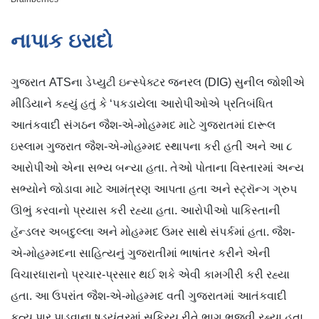
નાપાક ઇરાદો
ગુજરાત ATSના ડેપ્યુટી ઇન્સ્પેક્ટર જનરલ (DIG) સુનીલ જોશીએ
મીડિયાને કહ્યું હતું કે ‘પકડાયેલા આરોપીઓએ પ્રતિબંધિત
આતંકવાદી સંગઠન જૈશ-એ-મોહમ્મદ માટે ગુજરાતમાં દારૂલ
ઇસ્લામ ગુજરાત જૈશ-એ-મોહમ્મદ સ્થાપના કરી હતી અને આ ૮
આરોપીઓ એના સભ્ય બન્યા હતા. તેઓ પોતાના વિસ્તારમાં અન્ય
સભ્યોને જોડાવા માટે આમંત્રણ આપતા હતા અને સ્ટ્રૉન્ગ ગ્રુપ
ઊભું કરવાનો પ્રયાસ કરી રહ્યા હતા. આરોપીઓ પાકિસ્તાની
હૅન્ડલર અબદુલ્લા અને મોહમ્મદ ઉમર સાથે સંપર્કમાં હતા. જૈશ-
એ-મોહમ્મદના સાહિત્યનું ગુજરાતીમાં ભાષાંતર કરીને એની
વિચારધારાનો પ્રચાર-પ્રસાર થઈ શકે એવી કામગીરી કરી રહ્યા
હતા. આ ઉપરાંત જૈશ-એ-મોહમ્મદ વતી ગુજરાતમાં આતંકવાદી
કૃત્ય પાર પાડવાના ષડયંત્રમાં સક્રિય રીતે ભાગ ભજવી રહ્યા હતા.