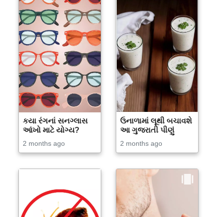
કયા રંગનાં સનગ્લાસ
ઉનાળામાં લૂથી બચાવશે
આંખો માટે યોગ્ય?
આ ગુજરાતી પીણું
2 months ago
2 months ago