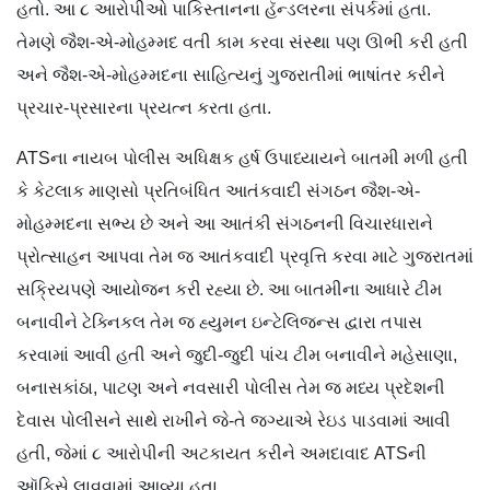
હતો. આ ૮ આરોપીઓ પાકિસ્તાનના હૅન્ડલરના સંપર્કમાં હતા.
તેમણે જૈશ-એ-મોહમ્મદ વતી કામ કરવા સંસ્થા પણ ઊભી કરી હતી
અને જૈશ-એ-મોહમ્મદના સાહિત્યનું ગુજરાતીમાં ભાષાંતર કરીને
પ્રચાર-પ્રસારના પ્રયત્ન કરતા હતા.
ATSના નાયબ પોલીસ અધિક્ષક હર્ષ ઉપાધ્યાયને બાતમી મળી હતી
કે કેટલાક માણસો પ્રતિબંધિત આતંકવાદી સંગઠન જૈશ-એ-
મોહમ્મદના સભ્ય છે અને આ આતંકી સંગઠનની વિચારધારાને
પ્રોત્સાહન આપવા તેમ જ આતંકવાદી પ્રવૃત્તિ કરવા માટે ગુજરાતમાં
સક્રિયપણે આયોજન કરી રહ્યા છે. આ બાતમીના આધારે ટીમ
બનાવીને ટેક્નિકલ તેમ જ હ્યુમન ઇન્ટેલિજન્સ દ્વારા તપાસ
કરવામાં આવી હતી અને જુદી-જુદી પાંચ ટીમ બનાવીને મહેસાણા,
બનાસકાંઠા, પાટણ અને નવસારી પોલીસ તેમ જ મધ્ય પ્રદેશની
દેવાસ પોલીસને સાથે રાખીને જે-તે જગ્યાએ રેઇડ પાડવામાં આવી
હતી, જેમાં ૮ આરોપીની અટકાયત કરીને અમદાવાદ ATSની
ઑફિસે લાવવામાં આવ્યા હતા.