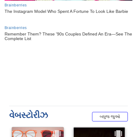
વેબસ્ટોરીઝ
બધુજ જુઓ