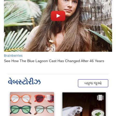
વેબસ્ટોરીઝ
બધુજ જુઓ