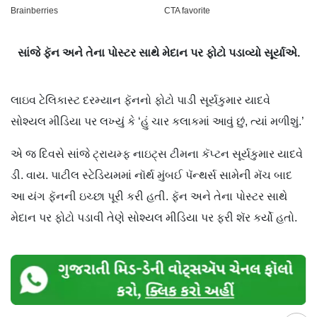
સાંજે ફૅન અને તેના પોસ્ટર સાથે મેદાન પર ફોટો પડાવ્યો સૂર્યાએ.
લાઇવ ટેલિકાસ્ટ દરમ્યાન ફૅનનો ફોટો પાડી સૂર્યકુમાર યાદવે
સોશ્યલ મીડિયા પર લખ્યું કે ‘હું ચાર કલાકમાં આવું છું, ત્યાં મળીશું.’
એ જ દિવસે સાંજે ટ્રાયમ્ફ નાઇટ્સ ટીમના કૅપ્ટન સૂર્યકુમાર યાદવે
ડી. વાય. પાટીલ સ્ટેડિયમમાં નૉર્થ મુંબઈ પૅન્થર્સ સામેની મૅચ બાદ
આ યંગ ફૅનની ઇચ્છા પૂરી કરી હતી. ફૅન અને તેના પોસ્ટર સાથે
મેદાન પર ફોટો પડાવી તેણે સોશ્યલ મીડિયા પર ફરી શૅર કર્યો હતો.