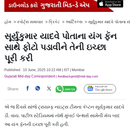
હોમ
>
સ્પોર્ટ્સ સમાચાર
>
ક્રિકેટ
>
આર્ટિકલ્સ
>
સૂર્યુકુમાર યાદવે પોતાના 
સૂર્યુકુમાર યાદવે પોતાના યંગ ફૅન
સાથે ફોટો પડાવીને તેની ઇચ્છા
પૂરી કરી
Published : 10 June, 2025 10:22 AM | IST | Mumbai
Gujarati Mid-day Correspondent
| feedbackgmd@mid-day.com
Share:
Follow Us
એ જ દિવસે સાંજે ટ્રાયમ્ફ નાઇટ્સ ટીમના કૅપ્ટન સૂર્યકુમાર યાદવે
ડી. વાય. પાટીલ સ્ટેડિયમમાં નૉર્થ મુંબઈ પૅન્થર્સ સામેની મૅચ બાદ
આ યંગ ફૅનની ઇચ્છા પૂરી કરી હતી.