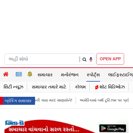
|
OPEN APP
સમાચાર
મનોરંજન
સ્પોર્ટ્સ
લાઈફસ્ટાઈલ
સિટી ન્યૂઝ
સમાચાર તમારે માટે
કૉલમ
શૉટ વિડિઓઝ
ાની ગયા મરદ માણસોને!
અમેરિકામાં બર્થ ટૂરિઝમ પર પ્રતિબંધ મૂક્યો ડોનલ્ડ ટ્રમ્પ
બ્રેકિંગ સમાચાર