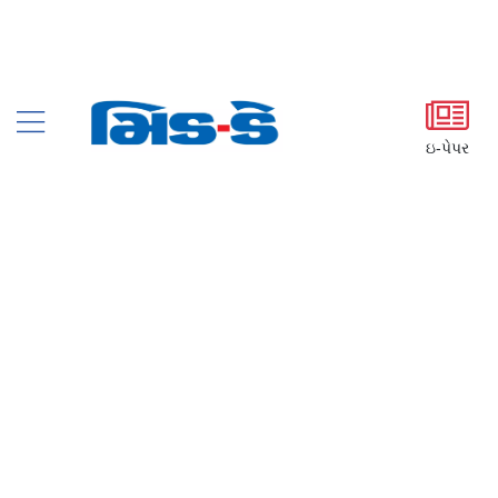
ઇ-પેપર