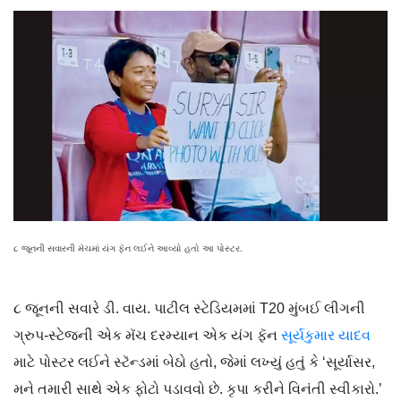
૮ જૂનની સવારની મૅચમાં યંગ ફૅન લઈને આવ્યો હતો આ પોસ્ટર.
૮ જૂનની સવારે ડી. વાય. પાટીલ સ્ટેડિયમમાં T20 મુંબઈ લીગની
ગ્રુપ-સ્ટેજની એક મૅચ દરમ્યાન એક યંગ ફૅન
સૂર્યકુમાર યાદવ
માટે પોસ્ટર લઈને સ્ટૅન્ડમાં બેઠો હતો, જેમાં લખ્યું હતું કે ‘સૂર્યાસર,
મને તમારી સાથે એક ફોટો પડાવવો છે. કૃપા કરીને વિનંતી સ્વીકારો.’