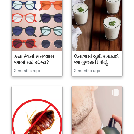
કયા રંગનાં સનગ્લાસ
ઉનાળામાં લૂથી બચાવશે
આંખો માટે યોગ્ય?
આ ગુજરાતી પીણું
2 months ago
2 months ago