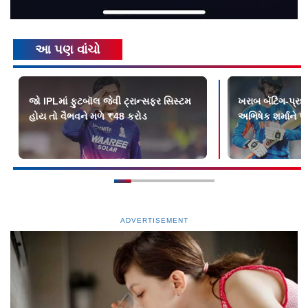
આ પણ વાંચો
જો IPLમાં ફુટબૉલ જેવી ટ્રાન્સફર સિસ્ટમ
ખરાબ બૅટિંગ-પ્રદ
હોય તો વૈભવને મળે ₹48 કરોડ
અભિષેક શર્માને પ્
ADVERTISEMENT