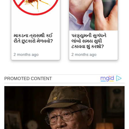
માકડના ત્રાસથી કઈ
પરફ્યુમની સુગંધને
રીતે છુટકારો મેળવવો?
લાંબો સમય સુધી
ટકાવવા શું કરશો?
2 months ago
2 months ago