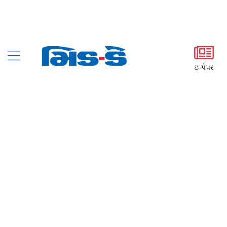
ઇ-પેપર