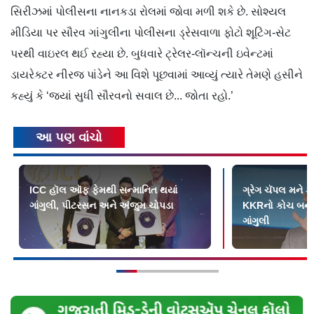
સિરીઝમાં પોલીસના નાનકડા રોલમાં જોવા મળી શકે છે. સોશ્યલ
મીડિયા પર સૌરવ ગાંગુલીના પોલીસના ડ્રેસવાળા ફોટો શૂટિંગ-સેટ
પરથી વાઇરલ થઈ રહ્યા છે. બુધવારે ટ્રેલર-લૉન્ચની ઇવેન્ટમાં
ડાયરેક્ટર નીરજ પાંડેને આ વિશે પૂછવામાં આવ્યું ત્યારે તેમણે હસીને
કહ્યું કે ‘જ્યાં સુધી સૌરવનો સવાલ છે... જોતા રહો.’
આ પણ વાંચો
ICC હૉલ ઑફ ફેમથી સન્માનિત થયાં
ગ્રેગ ચૅપલ મને કૅ
ગાંગુલી, પીટરસન અને અંજુમ ચોપડા
KKRનો કોચ બનવા
ગાંગુલી