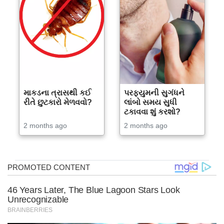
માકડના ત્રાસથી કઈ
પરફ્યુમની સુગંધને
રીતે છુટકારો મેળવવો?
લાંબો સમય સુધી
ટકાવવા શું કરશો?
2 months ago
2 months ago