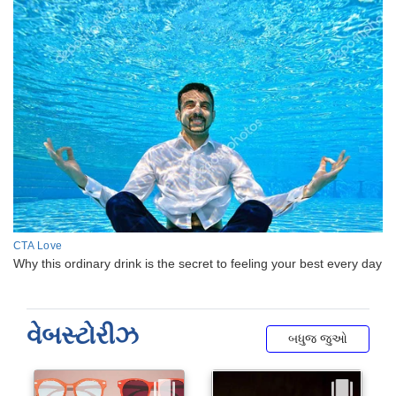
વેબસ્ટોરીઝ
બધુજ જુઓ