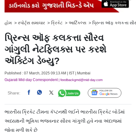
હોમ
>
સ્પોર્ટ્સ સમાચાર
>
ક્રિકેટ
>
આર્ટિકલ્સ
>
પ્રિન્સ ઑફ કલકત્તા સૌરવ
પ્રિન્સ ઑફ કલકત્તા સૌરવ
ગાંગુલી નેટફ્લિક્સ પર કરશે
ઍક્ટિંગ ડેબ્યુ?
Published : 07 March, 2025 09:13 AM | IST | Mumbai
Gujarati Mid-day Correspondent
| feedbackgmd@mid-day.com
Share:
Follow Us
ભારતીય ક્રિકેટ ટીમના કૅપ્ટનથી લઈને ભારતીય ક્રિકેટ બોર્ડમાં
અધ્યક્ષની ભૂમિકા ભજવનાર સૌરવ ગાંગુલી હવે નવા અંદાજમાં
જોવા મળી શકે છે