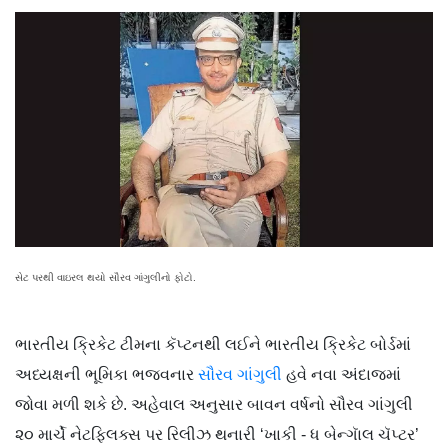
સેટ પરથી વાઇરલ થયો સૌરવ ગાંગુલીનો ફોટો.
ભારતીય ક્રિકેટ ટીમના કૅપ્ટનથી લઈને ભારતીય ક્રિકેટ બોર્ડમાં
અધ્યક્ષની ભૂમિકા ભજવનાર
સૌરવ ગાંગુલી
હવે નવા અંદાજમાં
જોવા મળી શકે છે. અહેવાલ અનુસાર બાવન વર્ષનો સૌરવ ગાંગુલી
૨૦ માર્ચે નેટફ્લિક્સ પર રિલીઝ થનારી ‘ખાકી - ધ બેન્ગાૅલ ચૅપ્ટર’