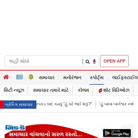
|
OPEN APP
સમાચાર
મનોરંજન
સ્પોર્ટ્સ
લાઈફસ્ટાઈલ
સિટી ન્યૂઝ
સમાચાર તમારે માટે
કૉલમ
શૉટ વિડિઓઝ
હું ઘરે જઈ શકું?”
‘હું બાબા બાગેશ્વર નથી...’: IIT દિલ્હીમાં વિદ્યાર્થીઓ સાથે PM
બ્રેકિંગ સમાચાર