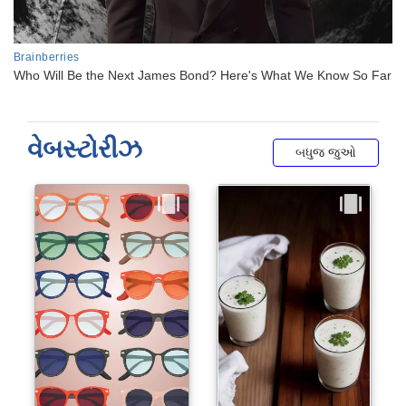
વેબસ્ટોરીઝ
બધુજ જુઓ