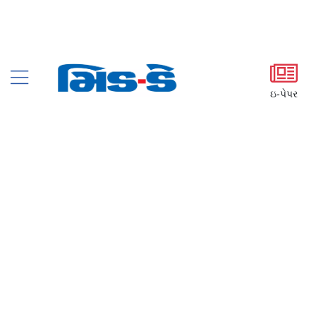
ઇ-પેપર