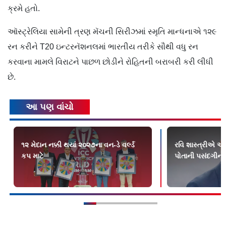
ક્રમે હતો.
ઑસ્ટ્રેલિયા સામેની ત્રણ મૅચની સિરીઝમાં સ્મૃતિ માન્ધનાએ ૧૨૯
રન કરીને T20 ઇન્ટરનૅશનલમાં ભારતીય તરીકે સૌથી વધુ રન
કરવાના મામલે વિરાટને પાછળ છોડીને રોહિતની બરાબરી કરી લીધી
છે.
આ પણ વાંચો
૧૨ મેદાન નક્કી થયાં ૨૦૨૭ના વન-ડે વર્લ્ડ
રવિ શાસ્ત્રીએ આગ
કપ માટે
પોતાની પસંદગીની