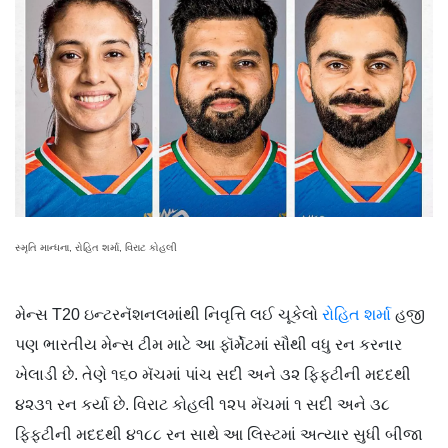
સ્મૃતિ માન્ધના, રોહિત શર્મા, વિરાટ કોહલી
મેન્સ T20 ઇન્ટરનૅશનલમાંથી નિવૃત્તિ લઈ ચૂકેલો
રોહિત શર્મા
હજી
પણ ભારતીય મેન્સ ટીમ માટે આ ફૉર્મેટમાં સૌથી વધુ રન કરનાર
ખેલાડી છે. તેણે ૧૬૦ મૅચમાં પાંચ સદી અને ૩૨ ફિફ્ટીની મદદથી
૪૨૩૧ રન કર્યા છે. વિરાટ કોહલી ૧૨૫ મૅચમાં ૧ સદી અને ૩૮
ફિફ્ટીની મદદથી ૪૧૮૮ રન સાથે આ લિસ્ટમાં અત્યાર સુધી બીજા