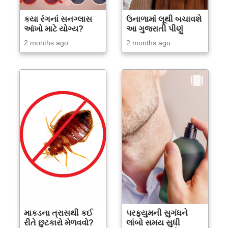
કયા રંગનાં સનગ્લાસ
ઉનાળામાં લૂથી બચાવશે
આંખો માટે યોગ્ય?
આ ગુજરાતી પીણું
2 months ago
2 months ago
માકડના ત્રાસથી કઈ
પરફ્યુમની સુગંધને
રીતે છુટકારો મેળવવો?
લાંબો સમય સુધી