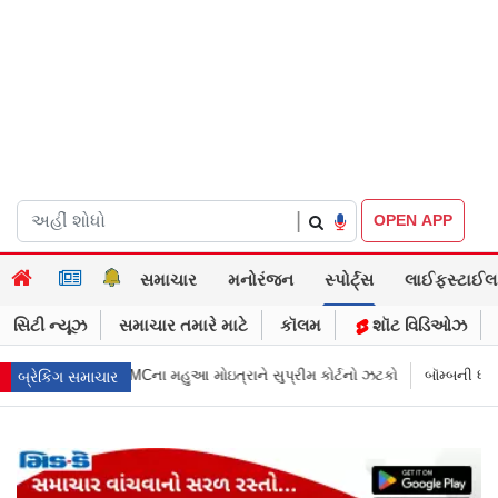
|
OPEN APP
સમાચાર
મનોરંજન
સ્પોર્ટ્સ
લાઈફસ્ટાઈલ
સિટી ન્યૂઝ
સમાચાર તમારે માટે
કૉલમ
શૉટ વિડિઓઝ
ુઆ મોઇત્રાને સુપ્રીમ કોર્ટનો ઝટકો
બૉમ્બની ધમકી બાદ મુંબઈમાં હાઈ ઍલર્ટ: શ
બ્રેકિંગ સમાચાર