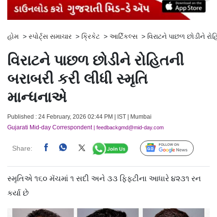
હોમ
>
સ્પોર્ટ્સ સમાચાર
>
ક્રિકેટ
>
આર્ટિકલ્સ
>
વિરાટને પાછળ છોડીને રોહ
વિરાટને પાછળ છોડીને રોહિતની
બરાબરી કરી લીધી સ્મૃતિ
માન્ધનાએ
Published : 24 February, 2026 02:44 PM | IST | Mumbai
Gujarati Mid-day Correspondent
| feedbackgmd@mid-day.com
Share:
Follow Us
સ્મૃતિએ ૧૬૦ મૅચમાં ૧ સદી અને ૩૩ ફિફ્ટીના આધારે ૪૨૩૧ રન
કર્યા છે