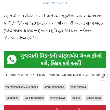
ADVERTISEMENT
સ્મૃતિએ ૧૬૦ મૅચમાં ૧ સદી અને ૩૩ ફિફ્ટીના આધારે ૪૨૩૧ રન
કર્યા છે. વિમેન્સ T20 ઇન્ટરનૅશનલમાં ન્યુ ઝીલૅન્ડની સુઝી બૅટ્સ
(૧૭૭ મૅચમાં ૪૭૧૬ રન) બાદ સ્મૃતિ હાઇએસ્ટ રન-સ્કોરરના
લિસ્ટમાં બીજા ક્રમે છે.
24 February, 2026 02:44 PM IST | Mumbai | Gujarati Mid-day Correspondent
ટોચ
international cricket council
smriti mandhana
rohit sharma
virat kohli
t20 international
cricket news
sports
sports news