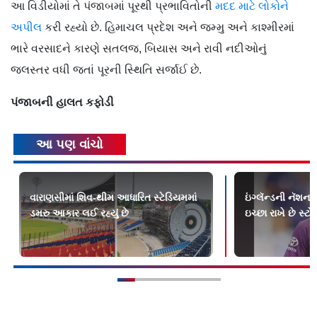
આ વિડીયોમાં તે પંજાબમાં પૂરથી પ્રભાવિતોની
મદદ માટે લોકોને
અપીલ
કરી રહ્યો છે. હિમાચલ પ્રદેશ અને જમ્મુ અને કાશ્મીરમાં
ભારે વરસાદને કારણે સતલજ, બિયાસ અને રાવી નદીઓનું
જલસ્તર વધી જતાં પૂરની સ્થિતિ સર્જાઈ છે.
પંજાબની હાલત કફોડી
આ પણ વાંચો
વારાણસીમાં શિવ-થીમ આધારિત સ્ટેડિયમમાં
ઇંગ્લૅન્ડની નૅશ
ડમરુ આકાર લઈ રહ્યું છે
ઇચ્છા રાખે છે સ્ટો