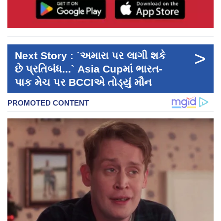
>
Next Story : `અમારા પર લાગી શકે
છે પ્રતિબંધ...` Asia Cupમાં ભારત-
પાક મેચ પર BCCIએ તોડ્યું મૌન