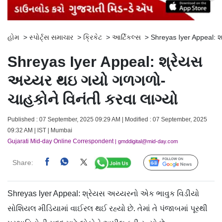
હોમ
>
સ્પોર્ટ્સ સમાચાર
>
ક્રિકેટ
>
આર્ટિકલ્સ
>
Shreyas Iyer Appeal: 
Shreyas Iyer Appeal: શ્રેયસ
અય્યર થઇ ગયો ગળગળો-
ચાહકોને વિનંતી કરવા લાગ્યો
Published : 07 September, 2025 09:29 AM | Modified : 07 September, 2025
09:32 AM | IST | Mumbai
Gujarati Mid-day Online Correspondent
| gmddigital@mid-day.com
Share:
Follow Us
Shreyas Iyer Appeal: શ્રેયસ અય્યરનો એક ભાવુક વિડીયો
સોશિયલ મીડિયામાં વાઈરલ થઈ રહ્યો છે. તેમાં તે પંજાબમાં પૂરથી