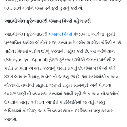
બધા સાથે મળીને પંજાબને ફરી હસતું કરીએ.
આઇપીએલ ફ્રેન્ચાઇઝી પંજાબ કિંગ્સે પહેલ કરી
આઇપીએલ ફ્રેન્ચાઇઝી
પંજાબ કિંગ્સે
પંજાબમાં આવેલા પૂરથી
પ્રભાવિત થયેલા લોકોને મદદ કરવા માટે ગ્લોબલ શીખ ચેરિટી સાથે
પાર્ટનરશિપમાં ભંડોળ ઊભું કરવાની પહેલ કરી છે. આ અભિયાન
(Shreyas Iyer Appeal) હેઠળ ફ્રેન્ચાઇઝીએ જનતા પાસેથી 2
કરોડ રૂપિયા એકત્ર કરવાનું લક્ષ્ય રાખ્યું છે. પંજાબ કિંગ્સે પોતે
33.8 લાખ રૂપિયાનું ભંડોળ તો આપ્યું જ છે. આ રકમમાંથી બચાવ
નૌકાઓ, તબીબી સહાય, જરૂરી રાહત સામગ્રી અને પીવાના
સ્વચ્છ પાણીની વ્યવસ્થા કરવામાં આવી રહી છે. બચાવ નૌકાઓનો
ઉપયોગ માત્ર વર્તમાન આપત્તિ પરિસ્થિતિમાં જ નહીં પરંતુ
ભવિષ્યમાં કોઈપણ આપત્તિ વ્યવસ્થાપન દરમિયાન પણ કરવામાં
આવશે.