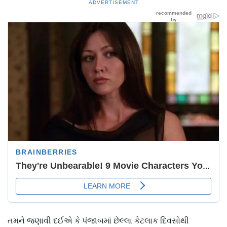
ADVERTISEMENT
તમને જણાવી દઈએ કે પંજાબમાં છેલ્લા કેટલાક દિવસોથી