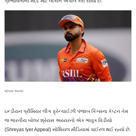
પ્રભાવિતોની મદદ માટે લોકોને અપીલ કરી રહ્યો છે.
શ્રેયસ અય્યર
ઇન્ડીયન પ્રીમિયર લીગ ફ્રેન્ચાઈઝી પંજાબ કિંગ્સના કેપ્ટન તેમ
જ ભારતીય બોલર શ્રેયસ અય્યરનો એક ભાવુક વિડીયો
(Shreyas Iyer Appeal) સોશિયલ મીડિયામાં વાઈરલ થઈ રહ્યો છે.