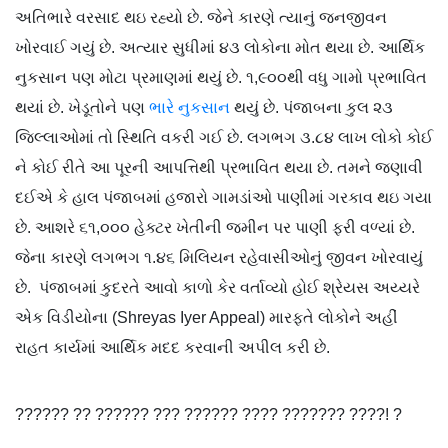
અતિભારે વરસાદ થઇ રહ્યો છે. જેને કારણે ત્યાનું જનજીવન
ખોરવાઈ ગયું છે. અત્યાર સુધીમાં ૪૩ લોકોના મોત થયા છે. આર્થિક
નુકસાન પણ મોટા પ્રમાણમાં થયું છે. ૧,૯૦૦થી વધુ ગામો પ્રભાવિત
થયાં છે. ખેડૂતોને પણ
ભારે નુકસાન
થયું છે. પંજાબના કુલ ૨૩
જિલ્લાઓમાં તો સ્થિતિ વકરી ગઈ છે. લગભગ ૩.૮૪ લાખ લોકો કોઈ
ને કોઈ રીતે આ પૂરની આપત્તિથી પ્રભાવિત થયા છે. તમને જણાવી
દઈએ કે હાલ પંજાબમાં હજારો ગામડાંઓ પાણીમાં ગરકાવ થઇ ગયા
છે. આશરે ૬૧,૦૦૦ હેક્ટર ખેતીની જમીન પર પાણી ફરી વળ્યાં છે.
જેના કારણે લગભગ ૧.૪૬ મિલિયન રહેવાસીઓનું જીવન ખોરવાયું
છે. પંજાબમાં કુદરતે આવો કાળો કેર વર્તાવ્યો હોઈ શ્રેયસ અય્યરે
એક વિડીયોના (Shreyas Iyer Appeal) મારફતે લોકોને અહીં
રાહત કાર્યમાં આર્થિક મદદ કરવાની અપીલ કરી છે.
?????? ?? ?????? ??? ?????? ???? ??????? ????! ?