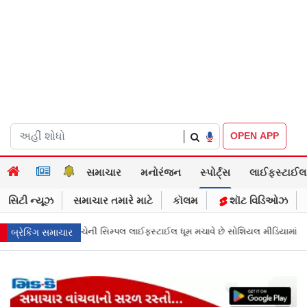
|
OPEN APP
સમાચાર
મનોરંજન
સ્પોર્ટ્સ
લાઈફસ્ટાઈલ
સિટી ન્યૂઝ
સમાચાર તમારે માટે
કૉલમ
શૉટ વિડિઓઝ
ઈલ ધૂમ મચાવે છે સોશિયલ મીડિયામાં
માર્ક ઝુકરબર્ગે માની Metaની ભૂલ, ચાઈલ્ડ 
બ્રેકિંગ સમાચાર