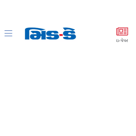
ઇ-પેપર