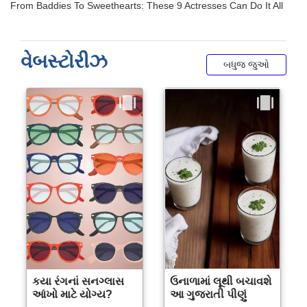
વેબસ્ટોરીઝ
બધુજ જુઓ
કયા રંગનાં સનગ્લાસ
ઉનાળામાં લૂથી બચાવશે
આંખો માટે યોગ્ય?
આ ગુજરાતી પીણું