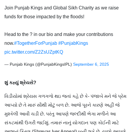
Join Punjab Kings and Global Sikh Charity as we raise
funds for those impacted by the floods!
Head to the ? in our bio and make your contributions
now.
#TogetherForPunjab
#PunjabKings
pic.twitter.com/Z2ZsUZptKQ
— Punjab Kings (@PunjabKingsIPL)
September 6, 2025
શું કહ્યું શ્રેયસે?
વિડીયોમાં શ્રેયસ ગળગળો થઇ જતાં કહે છે કે- પંજાબે મને જે પ્રેમ
આપ્યો છે તે મારું સૌથી મોટું બળ છે. આજે પૂરને કારણે અહીં જે
મુશ્કેલી આવી ચડી છે. પરંતુ આપણે જલ્દીથી ભેગા મળીને આ
સંકટમાંથી ઉગરી જઈશું. તમારું નાનું યોગદાન પણ કોઈની માટે
આશાનું કિરણ (Shreyas Iyer Appeal) બની શકે છે. ચાલો આપણે