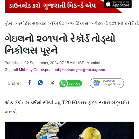
હોમ
>
સ્પોર્ટ્સ સમાચાર
>
ક્રિકેટ
>
આર્ટિકલ્સ
>
ગેઇલનો ૨૦૧૫નો રેકૉર્ડ ત
ગેઇલનો ૨૦૧૫નો રેકૉર્ડ તોડ્યો
નિકોલસ પૂરને
Published : 02 September, 2024 07:15 AM | IST | Mumbai
Gujarati Mid-day Correspondent
| feedbackgmd@mid-day.com
Share:
Follow Us
એક કૅલેન્ડર વર્ષમાં સૌથી વધુ T20 સિક્સર ફટકારનારો બૅટ્સમૅન
બન્યો