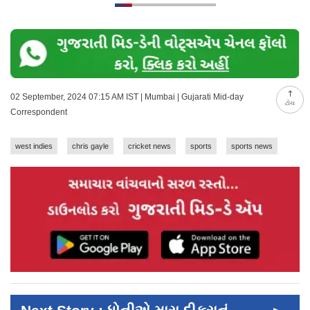
02 September, 2024 07:15 AM IST | Mumbai | Gujarati Mid-day
ટોચ
Correspondent
west indies
chris gayle
cricket news
sports
sports news