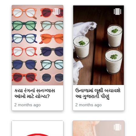
કયા રંગનાં સનગ્લાસ
ઉનાળામાં લૂથી બચાવશે
આંખો માટે યોગ્ય?
આ ગુજરાતી પીણું
2 months ago
2 months ago