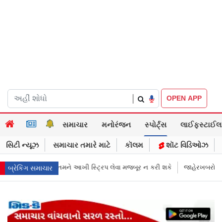
|
OPEN APP
સમાચાર
મનોરંજન
સ્પોર્ટ્સ
લાઈફસ્ટાઈલ
સિટી ન્યૂઝ
સમાચાર તમારે માટે
કૉલમ
શૉટ વિડિઓઝ
ૂર ન કરી શકે
જાહેરખબરોથી લોકોને મિસગાઇડ કરનારી સેલિબ્રિટીઝ પણ ગુને
બ્રેકિંગ સમાચાર