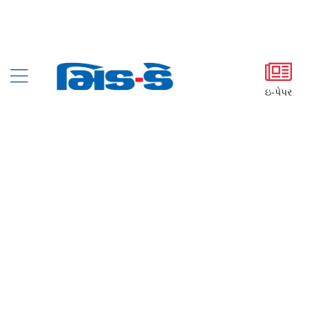
ઇ-પેપર