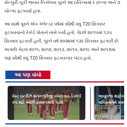
સેન્ચુરી ચૂકી જનાર નિકોલસ પૂરને આ ઇનિંગ્સમાં ૯ છગ્ગા અને ૭
ચોગ્ગા ફટકાર્યા હતા.
આ સાથે પૂરને એક કૅલેન્ડર વર્ષમાં સૌથી વધુ T20 સિક્સર
ફટકારવાનો રેકૉર્ડ પોતાને નામે કર્યો હતો. ગેઇલે ૨૦૧૫માં ૧૩૫
સિક્સર ફટકારી હતી. પૂરને વર્ષ ૨૦૨૪માં ૧૩૯ સિક્સર ફટકારી છે.
અગાઉ ગેઇલ ૨૦૧૧, ૨૦૧૨, ૨૦૧૩, ૨૦૧૫, ૨૦૧૬ અને ૨૦૧૭માં
પણ સૌથી વધુ T20 સિક્સર ફટકારનાર બૅટર હતો.
આ પણ વાંચો
વેસ્ટ ઇન્ડીઝે સતત ત્રીજી વખત વન-ડે વર્લ્ડ
અબ્દુલ્લા શફીક 
કપ માટે ક્વૉલિફાયર રમવી પડશે
પાકિસ્તાનને કમબૅક