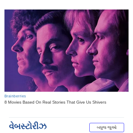
વેબસ્ટોરીઝ
બધુજ જુઓ