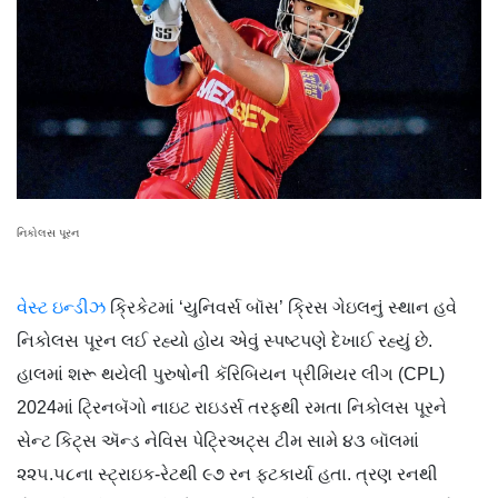
નિકોલસ પૂરન
વેસ્ટ ઇન્ડીઝ
ક્રિકેટમાં ‘યુનિવર્સ બૉસ’ ક્રિસ ગેઇલનું સ્થાન હવે
નિકોલસ પૂરન લઈ રહ્યો હોય એવું સ્પષ્ટપણે દેખાઈ રહ્યું છે.
હાલમાં શરૂ થયેલી પુરુષોની કૅરિબિયન પ્રીમિયર લીગ (CPL)
2024માં ટ્રિનબૅગો નાઇટ રાઇડર્સ તરફથી રમતા નિકોલસ પૂરને
સેન્ટ કિટ્સ ઍન્ડ નેવિસ પેટ્રિઅટ્સ ટીમ સામે ૪૩ બૉલમાં
૨૨૫.૫૮ના સ્ટ્રાઇક-રેટથી ૯૭ રન ફટકાર્યા હતા. ત્રણ રનથી