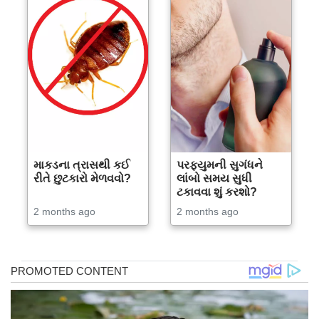
માકડના ત્રાસથી કઈ
પરફ્યુમની સુગંધને
રીતે છુટકારો મેળવવો?
લાંબો સમય સુધી
ટકાવવા શું કરશો?
2 months ago
2 months ago