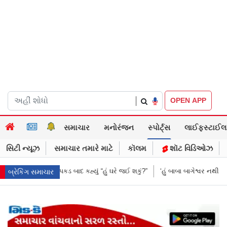
|
OPEN APP
સમાચાર
મનોરંજન
સ્પોર્ટ્સ
લાઈફસ્ટાઈલ
સિટી ન્યૂઝ
સમાચાર તમારે માટે
કૉલમ
શૉટ વિડિઓઝ
 શકું?”
‘હું બાબા બાગેશ્વર નથી...’: IIT દિલ્હીમાં વિદ્યાર્થીઓ સાથે PM મોદીનો રમુ
બ્રેકિંગ સમાચાર