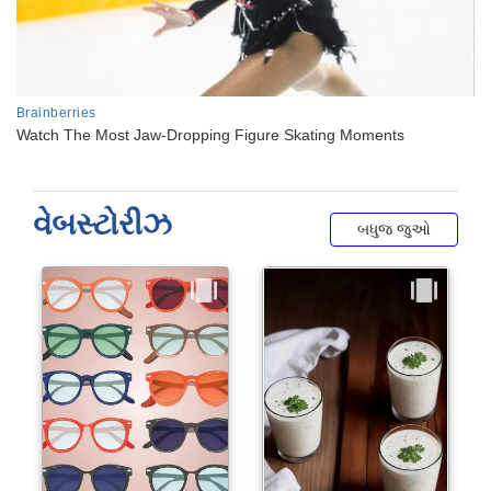
વેબસ્ટોરીઝ
બધુજ જુઓ