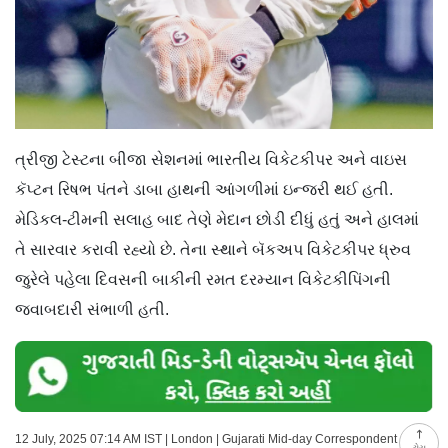
ત્રીજી ટેસ્ટના બીજા સેશનમાં ભારતીય વિકેટકીપર અને વાઇસ
કૅપ્ટન રિષભ પંતને ડાબા હાથની આંગળીમાં ઇન્જરી થઈ હતી.
મેડિકલ-ટીમની સલાહ બાદ તેણે મેદાન છોડી દીધું હતું અને હાલમાં
તે સારવાર કરાવી રહ્યો છે. તેના સ્થાને બૅકઅપ વિકેટકીપર ધ્રુવ
જુરેલે પહેલા દિવસની બાકીની રમત દરમ્યાન વિકેટકીપિંગની
જવાબદારી સંભાળી હતી.
12 July, 2025 07:14 AM IST | London | Gujarati Mid-day Correspondent
ટોચ