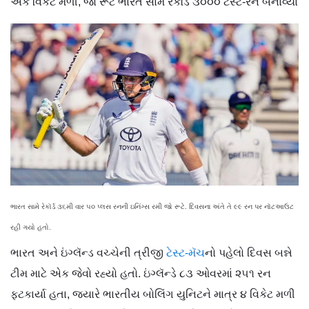
એક વિકેટ મળી, જો રૂટે ભારત સામે રેકૉર્ડ ૩૦૦૦ ટેસ્ટ-રન બનાવ્યા
ભારત સામે રેકૉર્ડ ૩૬મી વાર ૫૦ પ્લસ રનની ઇનિંગ્સ રમી જો રૂટે. દિવસના અંતે તે ૯૯ રન પર નૉટઆઉટ
રહી ગયો હતો.
ભારત અને ઇંગ્લૅન્ડ વચ્ચેની ત્રીજી
ટેસ્ટ-મૅચ
નો પહેલો દિવસ બન્ને
ટીમ માટે એક જેવો રહ્યો હતો. ઇંગ્લૅન્ડે ૮૩ ઓવરમાં ૨૫૧ રન
ફટકાર્યા હતા, જ્યારે ભારતીય બોલિંગ યુનિટને માત્ર ૪ વિકેટ મળી