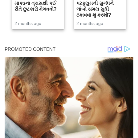
માકડના ત્રાસથી કઈ
પરફ્યુમની સુગંધને
રીતે છુટકારો મેળવવો?
લાંબો સમય સુધી
ટકાવવા શું કરશો?
2 months ago
2 months ago