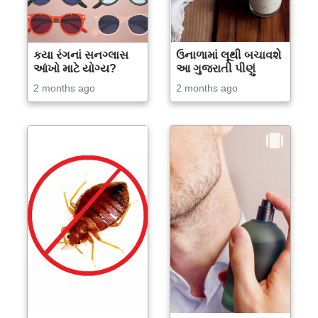
કયા રંગનાં સનગ્લાસ
ઉનાળામાં લૂથી બચાવશે
આંખો માટે યોગ્ય?
આ ગુજરાતી પીણું
2 months ago
2 months ago