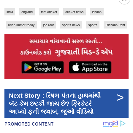
india
england
test cricket
cricket news
london
nitish kumar reddy
joe root
sports news
sports
Rishabh Pant
>
Next Story : રિષભ પંતના હાથમાંથી
બૅટ કેમ છટકી જાય છે? ક્રિકેટરે
આપ્યો ફની જવાબ, જુઓ વીડિયો