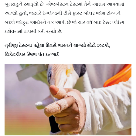
બુમરાહને રમાડ્યો છે. એજબૅસ્ટન ટેસ્ટમાં તેને આરામ આપવામાં
આવ્યો હતો, જ્યારે ઇંગ્લૅન્ડની ટીમે ફાસ્ટ બોલર જૉશ ટૉન્ગને
બદલે જોફ્રા આર્ચરને તક આપી છે જે ચાર વર્ષ બાદ ટેસ્ટ પ્લેઇંગ
ઇલેવનમાં વાપસી કરી રહ્યો છે.
ત્રીજી
ટેસ્ટના
પહેલા
દિવસે
ભારતને
લાગ્યો
મોટો
ઝટકો
,
વિકેટકીપર
રિષભ
પંત
ઇન્જર્ડ