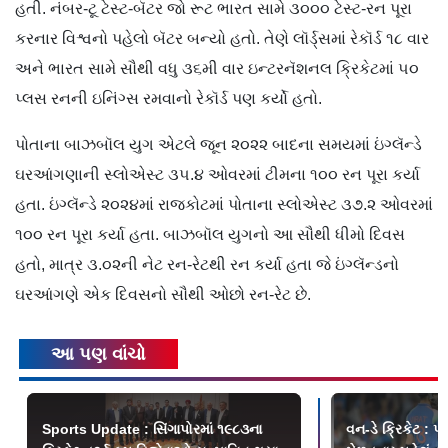
હતી. નંબર-ટૂ ટેસ્ટ-બૅટર જો રૂટ ભારત સામે ૩૦૦૦ ટેસ્ટ-રન પૂરા
કરનાર વિશ્વનો પહેલો બૅટર બન્યો હતો. તેણે લૉર્ડ્સમાં રેકૉર્ડ ૧૮ વાર
અને ભારત સામે સૌથી વધુ ૩૬મી વાર ઇન્ટરનૅશનલ ક્રિકેટમાં ૫૦
પ્લસ રનની ઇનિંગ્સ રમવાનો રેકૉર્ડ પણ કર્યો હતો.
પોતાના બાઝબૉલ યુગ એટલે જૂન ૨૦૨૨ બાદના સમયમાં ઇંગ્લૅન્ડે
ઘરઆંગણાની સ્લોએસ્ટ ૩૫.૪ ઓવરમાં ટીમના ૧૦૦ રન પૂરા કર્યા
હતા. ઇંગ્લૅન્ડે ૨૦૨૪માં રાજકોટમાં પોતાના સ્લોએસ્ટ ૩૭.૨ ઓવરમાં
૧૦૦ રન પૂરા કર્યા હતા. બાઝબૉલ યુગનો આ સૌથી ધીમો દિવસ
હતો, માત્ર ૩.૦૨ની નેટ રન-રેટથી રન કર્યા હતા જે ઇંગ્લૅન્ડનો
ઘરઆંગણે એક દિવસનો સૌથી ઓછો રન-રેટ છે.
આ પણ વાંચો
Sports Update : સિંગાપોરમાં ૧૯૮૩ના
વન-ડે ક્રિકેટ : ૫