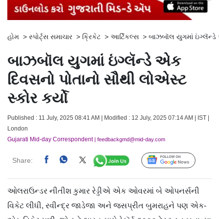
હોમ
>
સ્પોર્ટ્સ સમાચાર
>
ક્રિકેટ
>
આર્ટિકલ્સ
>
બાઝબૉલ યુગમાં ઇંગ્લૅન્ડ
બાઝબૉલ યુગમાં ઇંગ્લૅન્ડે એક
દિવસનો પોતાનો સૌથી લોએસ્ટ
સ્કોર કર્યો
Published : 11 July, 2025 08:41 AM | Modified : 12 July, 2025 07:14 AM | IST |
London
Gujarati Mid-day Correspondent
| feedbackgmd@mid-day.com
Share:
Follow Us
ઓલરાઉન્ડર નીતીશ કુમાર રેડ્ડીએ એક ઓવરમાં બે ઓપનર્સની
વિકેટ લીધી, રવીન્દ્ર જાડેજા અને જસપ્રીત બુમરાહને પણ એક-