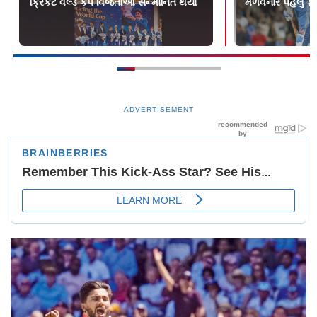
ક્રિકેટ વર્લ્ડ કપ વિજેતાઓ સન્માનિત થયા
મેળવનાર પહેલું ફૉર
ADVERTISEMENT