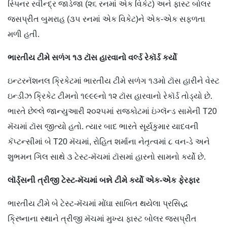
સ્પિનર રવીન્દ્ર જાડેજા (૨૬ રનમાં એક વિકેટ) અને ફાસ્ટ બોલર
જસપ્રીત બુમરાહ (૩૫ રનમાં એક વિકેટ)ને એક-એક સફળતા
મળી હતી.
ભારતીય
ટીમે
સળંગ
૧૩
ટૉસ
હારવાનો
વર્લ્ડ
રેકૉર્ડ
કર્યો
ઇન્ટરનૅશનલ ક્રિકેટમાં ભારતીય ટીમે સળંગ ૧૩મો ટૉસ હારીને વેસ્ટ
ઇન્ડીઝ ક્રિકેટ ટીમનો ૧૯૯૯નો ૧૨ ટૉસ હારવાનો રેકૉર્ડ તોડ્યો છે.
ભારતે છેલ્લે જાન્યુઆરી ૨૦૨૫માં રાજકોટમાં ઇંગ્લૅન્ડ સામેની T20
મૅચમાં ટૉસ જીત્યો હતો. ત્યાર બાદ ભારતે સૂર્યકુમાર યાદવની
કૅપ્ટન્સીમાં બે T20 મૅચમાં, રોહિત શર્માના નેતૃત્વમાં ૮ વન-ડે અને
શુભમન ગિલ સાથે ૩ ટેસ્ટ-મૅચમાં ટૉસમાં હારનો સામનો કર્યો છે.
લૉર્ડ્
સની
ત્રીજી
ટેસ્ટ
-
મૅચમાં
બન્ને
ટીમે
કર્યો
એક
-
એક
ફેરફાર
ભારતીય ટીમે બે ટેસ્ટ-મૅચમાં મોંઘા સાબિત થયેલા પ્રસિદ્ધ
ક્રિષ્નાના સ્થાને ત્રીજી મૅચમાં મુખ્ય ફાસ્ટ બોલર જસપ્રીત