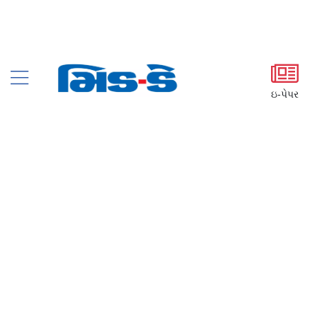
ઇ-પેપર