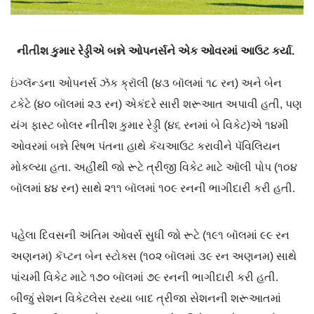
નીતીશ કુમાર રેડ્ડીએ બન્ને ઓપનર્સને એક ઓવરમાં આઉટ કર્યા.
ઇંગ્લૅન્ડના ઓપનર્સ ઝૅક ક્રૉલી (૪૩ બૉલમાં ૧૮ રન) અને બેન
ટકેટે (૪૦ બૉલમાં ૨૩ રન) એકંદરે સારી શરૂઆત અપાવી હતી, પણ
યંગ ફાસ્ટ બોલર નીતીશ કુમાર રેડ્ડી (૪૬ રનમાં બે વિકેટ)એ ૧૪મી
ઓવરમાં બન્ને રિષભ પંતના હાથે કૅચઆઉટ કરાવીને પૅવિલિયન
મોકલ્યા હતા. અહીંથી જો રૂટે ત્રીજી વિકેટ માટે ઑલી પોપ (૧૦૪
બૉલમાં ૪૪ રન) સાથે ૨૧૧ બૉલમાં ૧૦૯ રનની ભાગીદારી કરી હતી.
પહેલા દિવસની અંતિમ ઓવર્સ સુધી જો રૂટે (૧૯૧ બૉલમાં ૯૯ રન
અણનમ) કૅપ્ટન બેન સ્ટોક્સ (૧૦૨ બૉલમાં ૩૯ રન અણનમ) સાથે
પાંચમી વિકેટ માટે ૧૭૦ બૉલમાં ૭૯ રનની ભાગીદારી કરી હતી.
બીજું સેશન વિકેટલેસ રહ્યા બાદ ત્રીજા સેશનની શરૂઆતમાં