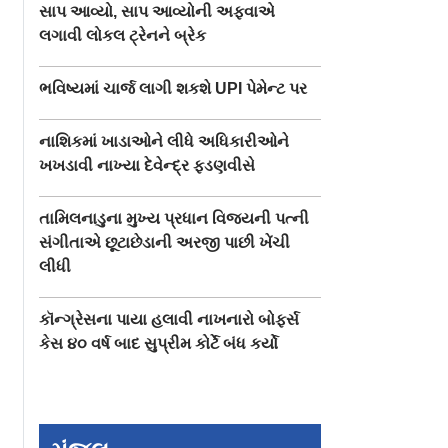
સાપ આવ્યો, સાપ આવ્યોની અફવાએ
લગાવી લોકલ ટ્રેનને બ્રેક
ભવિષ્યમાં ચાર્જ લાગી શકશે UPI પેમેન્ટ પર
નાશિકમાં ખાડાઓને લીધે અધિકારીઓને
ખખડાવી નાખ્યા દેવેન્દ્ર ફડણવીસે
તામિલનાડુના મુખ્ય પ્રધાન વિજયની પત્ની
સંગીતાએ છૂટાછેડાની અરજી પાછી ખેંચી
લીધી
કૉન્ગ્રેસના પાયા હલાવી નાખનારો બોફર્સ
કેસ ૪૦ વર્ષ બાદ સુપ્રીમ કોર્ટે બંધ કર્યો