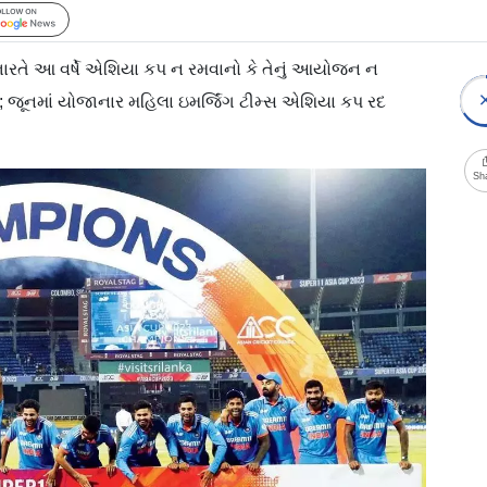
Follow Us
ભારતે આ વર્ષે એશિયા કપ ન રમવાનો કે તેનું આયોજન ન
; જૂનમાં યોજાનાર મહિલા ઇમર્જિંગ ટીમ્સ એશિયા કપ રદ
Sh