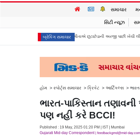
સમાચાર
મ
સિટી ન્યૂઝ
સમ
ુના મુખ્ય પ્રધાન વિજયની પત્ની સંગીતાએ છૂટાછેડાની અરજી પાછી ખેંચી લીધી, કેસ 
બ્રેકિંગ સમાચાર
હોમ
>
સ્પોર્ટ્સ સમાચાર
>
ક્રિકેટ
>
આર્ટિકલ્સ
>
ભારત
ભારત-પાકિસ્તાન તણાવન
પણ નહીં કરે BCCI!
Published : 19 May, 2025 01:20 PM | IST | Mumbai
Gujarati Mid-day Correspondent
| feedbackgmd@mid-day.co