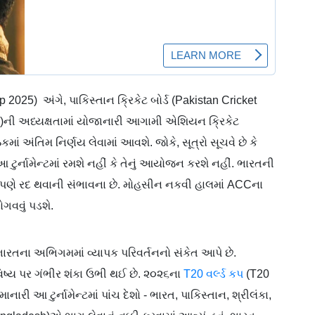
 2025) અંગે, પાકિસ્તાન ક્રિકેટ બોર્ડ (Pakistan Cricket
)ની અધ્યક્ષતામાં યોજાનારી આગામી એશિયન ક્રિકેટ
ાં અંતિમ નિર્ણય લેવામાં આવશે. જોકે, સૂત્રો સૂચવે છે કે
ટુર્નામેન્ટમાં રમશે નહીં કે તેનું આયોજન કરશે નહીં. ભારતની
્ણપણે રદ થવાની સંભાવના છે. મોહસીન નકવી હાલમાં ACCના
ગવવું પડશે.
ે ભારતના અભિગમમાં વ્યાપક પરિવર્તનનો સંકેત આપે છે.
્ય પર ગંભીર શંકા ઉભી થઈ છે. ૨૦૨૬ના
T20 વર્લ્ડ કપ
(T20
નારી આ ટુર્નામેન્ટમાં પાંચ દેશો - ભારત, પાકિસ્તાન, શ્રીલંકા,