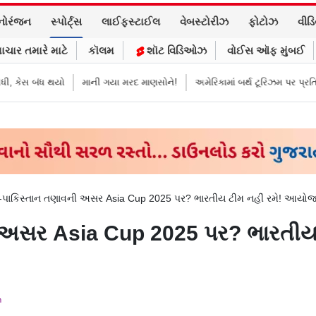
નોરંજન
સ્પોર્ટ્સ
લાઈફસ્ટાઈલ
વેબસ્ટોરીઝ
ફોટોઝ
વીડ
ાચાર તમારે માટે
કૉલમ
શૉટ વિડિઓઝ
વોઈસ ઑફ મુંબઈ
બંધ થયો
માની ગયા મરદ માણસોને!
અમેરિકામાં બર્થ ટૂરિઝમ પર પ્રતિબંધ મૂક્યો
-પાકિસ્તાન તણાવની અસર Asia Cup 2025 પર? ભારતીય ટીમ નહીં રમે! આયોજ
ી અસર Asia Cup 2025 પર? ભારતીય
m