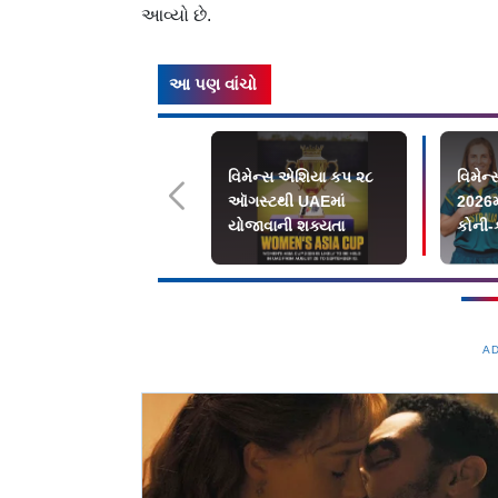
આવ્યો છે.
આ પણ વાંચો
વિમેન્સ એશિયા કપ ૨૮
વિમેન્
ઑગસ્ટથી UAEમાં
2026મ
યોજાવાની શક્યતા
કોની-
A