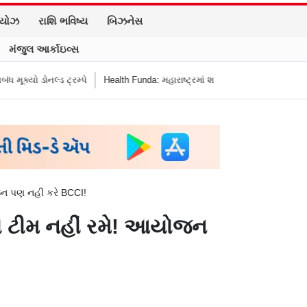
િયોઝ
રાશિ ભવિષ્ય
બિઝનેસ
મંજુલ આર્કાઇવ્સ
 ડોનલ્ડ ટ્રમ્પે
Health Funda: મહારાષ્ટ્રમાં શાળાની બહાર જંક ફૂડ બૅન! બાળકોના 
ન પણ નહીં કરે BCCI!
 ટીમ નહીં રમે! આયોજન