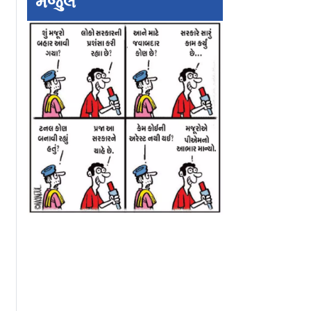
મંજુલ
 વૉર્મ-અપ
અબ્દુલ્લા શફીક અને
ટેસ્ટ-ક્રિકેટમાં હા
 શ્રીલંકન
સાજિદ ખાને પાકિસ્તાનને
ઍવરેજથી રન કરન
રન ઝૂડી
કમબૅક કરાવ્યું
પાકિસ્તાની કૅપ્ટન 
બાબર આઝમ