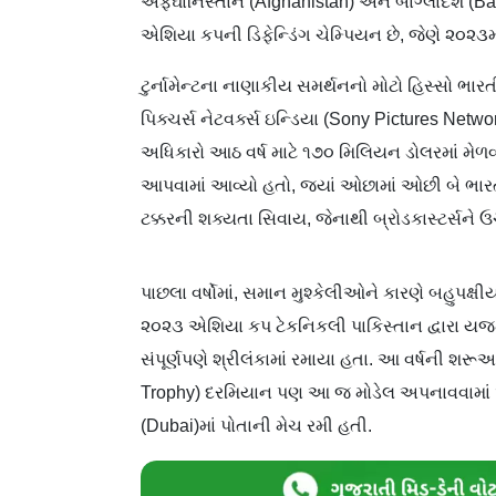
અફઘાનિસ્તાન (Afghanistan) અને બાંગ્લાદેશ (Ban
એશિયા કપની ડિફેન્ડિંગ ચેમ્પિયન છે, જેણે ૨૦૨૩માં
ટુર્નામેન્ટના નાણાકીય સમર્થનનો મોટો હિસ્સો ભ
પિક્ચર્સ નેટવર્ક્સ ઇન્ડિયા (Sony Pictures Net
અધિકારો આઠ વર્ષ માટે ૧૭૦ મિલિયન ડોલરમાં મેળવ
આપવામાં આવ્યો હતો, જ્યાં ઓછામાં ઓછી બે ભાર
ટક્કરની શક્યતા સિવાય, જેનાથી બ્રોડકાસ્ટર્સન
પાછલા વર્ષોમાં, સમાન મુશ્કેલીઓને કારણે બહુપક્ષીય 
૨૦૨૩ એશિયા કપ ટેકનિકલી પાકિસ્તાન દ્વારા યજમ
સંપૂર્ણપણે શ્રીલંકામાં રમાયા હતા. આ વર્ષની શરૂ
Trophy) દરમિયાન પણ આ જ મોડેલ અપનાવવામાં આવ્ય
(Dubai)માં પોતાની મેચ રમી હતી.