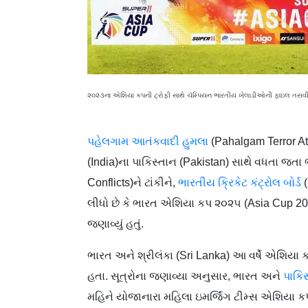
૨૦૨૩ના એશિયા કપની ટ્રોફી સાથે ચૅમ્પિયન ભારતીય ખેલાડીઓની ફાઇલ તસવ
પહેલગામ આતંકવાદી હુમલા
(Pahalgam Terror At
(India)ના પાકિસ્તાન (Pakistan) સાથે વધતા જત
Conflicts)ને ટાંકીને,
ભારતીય ક્રિકેટ કંટ્રોલ બોર્ડ
(
લીધો છે કે ભારત એશિયા કપ ૨૦૨૫ (Asia Cup 202
જણાવ્યું હતું.
ભારત અને શ્રીલંકા (Sri Lanka) આ વર્ષે એશિયા 
હતા. સૂત્રોના જણાવ્યા અનુસાર, ભારત અને
પાકિ
મહિને યોજાનારા મહિલા ઇમર્જિંગ ટીમ્સ એશિયા 