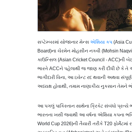
સપ્ટેમ્બરમાં યોજાનાર મેન્સ
એશિયા કપ
(Asia Cup
Board)ના ચેરમેન મોહસીન નકવી (Mohsin Naqvi
કાઉન્સિલ (Asian Cricket Council - ACC)ની બેઠકમ
ભારતે ACCને પહેલાથી જ જાણ કરી દીધી છે કે તે આ 
ભાગીદારી વિના, આ ઇવેન્ટ રદ થવાની અથવા સંપૂર
અધ્યક્ષ હોવાથી, તમામ નાણાકીય નુકસાન તેમને ભો
આ પગલું પાકિસ્તાન સાથેના ક્રિકેટ સંબંધો પ્રત્ય
ભારતના ખસી જવાથી આ વર્ષના એશિયા કપના ભવિષ
World Cup 2026)ની તૈયારી તરીકે T20 ફોર્મેટમાં રમા