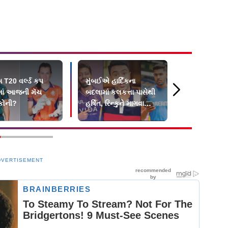
સ T20 વર્લ્ડ કપ
મુંબઈએ હાર્દિકના
ભારત સામેની
ાં આજની મૅચ
બદલામાં કલકત્તા પાસેથી
મૅચમાં લોકલ
કોની?
હર્ષિત, રિન્કુને માગવા
ઇલેવને ૩૬૩ 
જોઈએ : અશ્વિન
દીધા
DVERTISEMENT