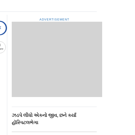
ADVERTISEMENT
are
ઝડપે લીધો એકનો જીવ, છને કર્યા
હૉસ્પિટલભેગા