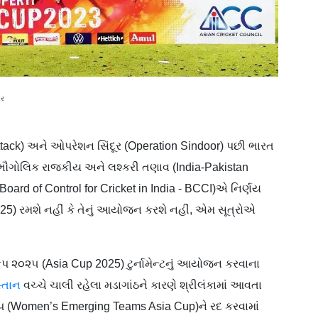
ીર
tack) અને ઓપરેશન સિંદૂર (Operation Sindoor) પછી ભારત
ા ભૌગોલિક રાજકીય અને લશ્કરી તણાવ (India-Pakistan
Board of Control for Cricket in India - BCCI)એ નિર્ણય
5) રમશે નહીં કે તેનું આયોજન કરશે નહીં, એમ સૂત્રોએ
કપ ૨૦૨૫ (Asia Cup 2025) ટુર્નામેન્ટનું આયોજન કરવાના
સ્તાન
વચ્ચે ચાલી રહેલા મડાગાંઠને કારણે શ્રીલંકામાં આવતા
કપ (Women’s Emerging Teams Asia Cup)ને રદ કરવામાં