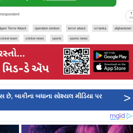
orrespondent
ટો
lgam Terror Attack
operation sindoor
terror attack
sri lanka
afghanistan
 cricket team
cricket news
sports
sports news
>
્સ છે, બાકીના બધાના સોશ્યલ મીડિયા પર