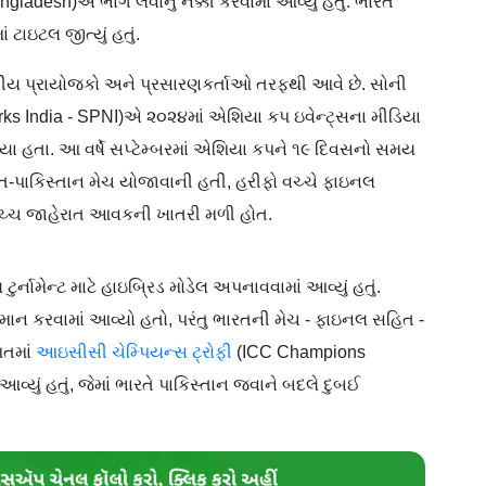
gladesh)એ ભાગ લેવાનું નક્કી કરવામાં આવ્યું હતું. ભારત
 ટાઇટલ જીત્યું હતું.
ારતીય પ્રાયોજકો અને પ્રસારણકર્તાઓ તરફથી આવે છે. સોની
works India - SPNI)એ ૨૦૨૪માં એશિયા કપ ઇવેન્ટ્સના મીડિયા
્યા હતા. આ વર્ષે સપ્ટેમ્બરમાં એશિયા કપને ૧૯ દિવસનો સમય
ત-પાકિસ્તાન મેચ યોજાવાની હતી, હરીફો વચ્ચે ફાઇનલ
ે ઉચ્ચ જાહેરાત આવકની ખાતરી મળી હોત.
ટુર્નામેન્ટ માટે હાઇબ્રિડ મોડેલ અપનાવવામાં આવ્યું હતું.
ાન કરવામાં આવ્યો હતો, પરંતુ ભારતની મેચ - ફાઇનલ સહિત -
આતમાં
આઇસીસી ચેમ્પિયન્સ ટ્રોફી
(ICC Champions
ું હતું, જેમાં ભારતે પાકિસ્તાન જવાને બદલે દુબઈ