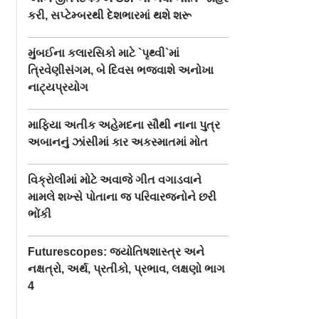
કરી, સપ્ટેમ્બરથી દેશભારમાં થશે શરૂ
મુંબઈના કલારસિકો માટે `પૃથ્વી`માં
ત્રિવેણીસંગમ, બે દિવસ ભજવાશે અનોખા
નાટ્યપ્રયોગ
માફિયા અતીક અહેમદના સૌથી નાના પુત્ર
અબાનનું ઝાંસીમાં કાર અકસ્માતમાં મોત
વિક્રોલીમાં મોટે અવાજે ગીત વગાડવાને
મામલે શખ્સે પોતાના જ પરિવારજનોને છરી
ભોંકી
Futurescopes: જ્યોતિષશાસ્ત્ર અને
નક્ષત્રો, અર્થ, પ્રતીકો, પ્રભાવ, લક્ષણો ભાગ
4