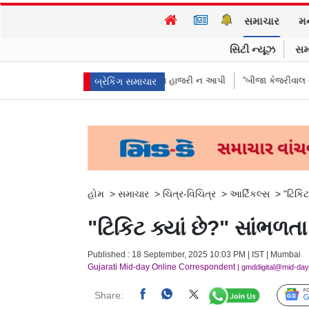
સમાચાર
મ
સિટી ન્યૂઝ
સમ
 દીકરીઓએ પૈસા મોકલાવ્યા પણ હાજરી ન આપી
“બીજા કેજરીવાલ નથી જોઈતા”: C
બ્રેકિંગ સમાચાર
હોમ
>
સમાચાર
>
ચિત્ર-વિચિત્ર
>
આર્ટિકલ્સ
>
"ટિકિ
"ટિકિટ ક્યાં છે?" સાંભળ
Published : 18 September, 2025 10:03 PM | IST | Mumbai
Gujarati Mid-day Online Correspondent
| gmddigital@mid-da
Share: