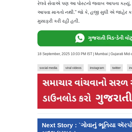
રેલવે સેવાએ પણ આ પોસ્ટનો જવાબ આપતા કહ્યું
આપવા માગતો નથી." જો કે, હજી સુધી એ જાહેર કરવા
મુસાફરી કરી રહી હતી.
18 September, 2025 10:03 PM IST | Mumbai | Gujarati Mid
social media
viral videos
instagram
twitter
in
Next Story : `ગોવાનું ભૂતિયા ઍરપોર્