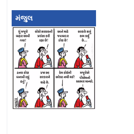
મંજુલ
ૂવી દરમ્યાન
આ યુવતીએ માથું કેમ
૧૮,૦૦૦ ફુટની
ૅસ છોડ્યો
મૂંડાવી નાખ્યું?
ઊંચાઈએથી ૮૦ વર્ષ
રમાંથી ભાગી
હરિયાણવી દાદાનું
ઑસ્ટ્રેલિયામાં
સ્કાયડાઇવિંગ