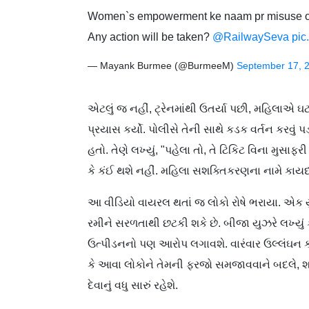
Women`s empowerment ke naam pr misuse of
Any action will be taken?
@RailwaySeva
pic
— Mayank Burmee (@BurmeeM)
September 17, 
એટલું જ નહીં, ટ્રેનમાંથી ઉતર્યા પછી, મહિલાએ ઘટન
પ્રયાસ કર્યો. પોલીસે તેની સાથે કડક વર્તન કરવું પ
હતો. તેણે લખ્યું, "પહેલા તો, તે ટિકિટ વિના મુસાફરી 
કે કંઈ થશે નહીં. મહિલા સશક્તિકરણના નામે કાયદાન
આ વીડિયો વાયરલ થતાં જ લોકો રોષે ભરાયા. એક યુઝ
રમીને સરળતાથી છટકી શકે છે. બીજા યુઝરે લખ્યું 
ઉત્પીડનનો પણ આરોપ લગાવશે. વારંવાર ઉલ્લંઘન 
કે આવા લોકોને તેમની ફરજો સમજાવવાને બદલે, શક
દેવાનું વધુ સારું રહેશે.