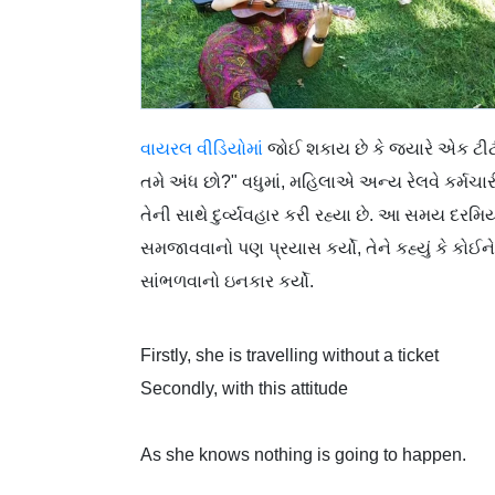
વાયરલ વીડિયોમાં
જોઈ શકાય છે કે જ્યારે એક ટીટ
તમે અંધ છો?" વધુમાં, મહિલાએ અન્ય રેલવે કર્મચાર
તેની સાથે દુર્વ્યવહાર કરી રહ્યા છે. આ સમય દરમિ
સમજાવવાનો પણ પ્રયાસ કર્યો, તેને કહ્યું કે કોઈન
સાંભળવાનો ઇનકાર કર્યો.
Firstly, she is travelling without a ticket
Secondly, with this attitude
As she knows nothing is going to happen.