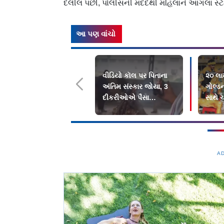
દલીલ પછી, પોલીસની મદદથી મહિલાને આગલા સ્ટેશન
આ પણ વાંચો
વીડિયો કૉલ પર પિતાના
૨૦ લાખ
અંતિમ સંસ્કાર જોયા, 3
ગોલ્ડ
દીકરીઓએ પૈસા
સાથે 
મોકલાવ્યા પણ હાજરી ન
કાવડિ
આપી
A