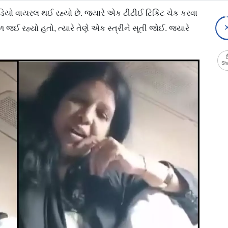
ડિયો વાયરલ થઈ રહ્યો છે. જ્યારે એક ટીટીઈ ટિકિટ ચેક કરવા
ળ જઈ રહ્યો હતો, ત્યારે તેણે એક સ્ત્રીને સૂતી જોઈ. જ્યારે
Sh