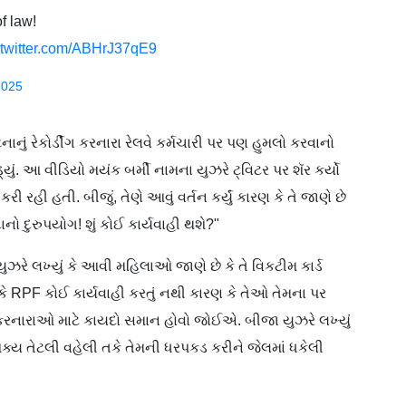
 law!
.twitter.com/ABHrJ37qE9
2025
ાનું રેકોર્ડીંગ કરનારા રેલવે કર્મચારી પર પણ હુમલો કરવાનો
ડ્યું. આ વીડિયો મયંક બર્મી નામના યુઝરે ટ્વિટર પર શૅર કર્યો
કરી રહી હતી. બીજું, તેણે આવું વર્તન કર્યું કારણ કે તે જાણે છે
ો દુરુપયોગ! શું કોઈ કાર્યવાહી થશે?"
રે લખ્યું કે આવી મહિલાઓ જાણે છે કે તે વિકટીમ કાર્ડ
કે RPF કોઈ કાર્યવાહી કરતું નથી કારણ કે તેઓ તેમના પર
કરનારાઓ માટે કાયદો સમાન હોવો જોઈએ. બીજા યુઝરે લખ્યું
્ય તેટલી વહેલી તકે તેમની ધરપકડ કરીને જેલમાં ધકેલી