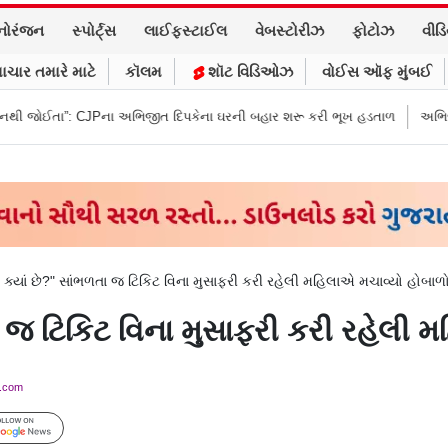
નોરંજન
સ્પોર્ટ્સ
લાઈફસ્ટાઈલ
વેબસ્ટોરીઝ
ફોટોઝ
વીડ
ાચાર તમારે માટે
કૉલમ
શૉટ વિડિઓઝ
વોઈસ ઑફ મુંબઈ
JPના અભિજીત દિપકેના ઘરની બહાર શરૂ કરી ભૂખ હડતાળ
અભિજીત દિપકેએ CJPની
ટ ક્યાં છે?" સાંભળતા જ ટિકિટ વિના મુસાફરી કરી રહેલી મહિલાએ મચાવ્યો હોબાળ
તા જ ટિકિટ વિના મુસાફરી કરી રહેલી
y.com
Follow Us