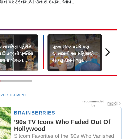
 પર ટ્રેનમાંથી ઉતારી દેવામાં આવી.
નાં ઘરેણાં પહેરીને
પૂરના સંકટ વચ્ચે પણ
સ્પાઇડરમૅન મ
ન શિવજીની પ્રતિમા
આસામની આ મહિલાએ
કોઈકે એવો ગ
ચાલતો ગોલ્ડન
રેસ્ક્યુ ટીમને જૂસ
કે બધા થિયેટ
યો ફેમસ
પીવડાવી
છૂટ્યા
DVERTISEMENT