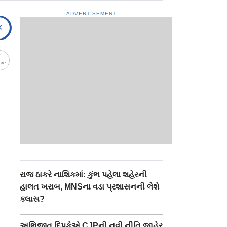
ADVERTISEMENT
are
રાજ ઠાકરે નાશિકમાં: કુંભ પહેલા શહેરની
હાલત ખરાબ, MNSના વડા પ્રશાસનની લેશે
ક્લાસ?
અભિજીત દિપકેએ CJPની નવી નીતિ જાહેર