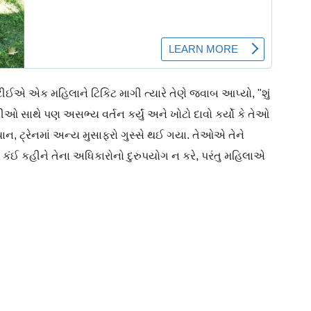
ીઈએ એક મહિલાને ટિકિટ માગી ત્યારે તેણે જવાબ આપ્યો, "શું
ીઓ સાથે પણ અસભ્ય વર્તન કર્યું અને ખોટો દાવો કર્યો કે તેઓ
યાન, ટ્રેનમાં અન્ય મુસાફરો ગુસ્સે થઈ ગયા. તેઓએ તેને
ે કંઈ કહીને તેના અધિકારોનો દુરુપયોગ ન કરે, પરંતુ મહિલાએ