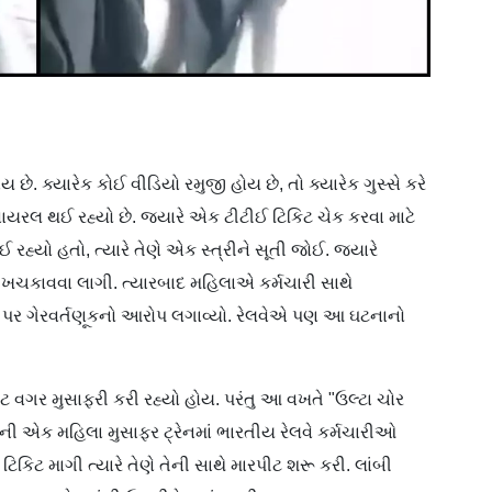
ે. ક્યારેક કોઈ વીડિયો રમુજી હોય છે, તો ક્યારેક ગુસ્સે કરે
ાયરલ થઈ રહ્યો છે. જ્યારે એક ટીટીઈ ટિકિટ ચેક કરવા માટે
 રહ્યો હતો, ત્યારે તેણે એક સ્ત્રીને સૂતી જોઈ. જ્યારે
લા ખચકાવવા લાગી. ત્યારબાદ મહિલાએ કર્મચારી સાથે
ટીઈ પર ગેરવર્તણૂકનો આરોપ લગાવ્યો. રેલવેએ પણ આ ઘટનાનો
ટ વગર મુસાફરી કરી રહ્યો હોય. પરંતુ આ વખતે "ઉલ્ટા ચોર
રની એક મહિલા મુસાફર ટ્રેનમાં ભારતીય રેલવે કર્મચારીઓ
કિટ માગી ત્યારે તેણે તેની સાથે મારપીટ શરૂ કરી. લાંબી