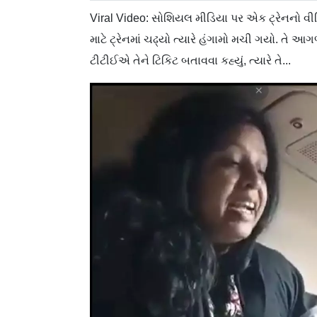
Viral Video: સોશિયલ મીડિયા પર એક ટ્રેનનો વી
માટે ટ્રેનમાં ચઢ્યો ત્યારે હંગામો મચી ગયો. તે આગ
ટીટીઈએ તેને ટિકિટ બતાવવા કહ્યું, ત્યારે તે...