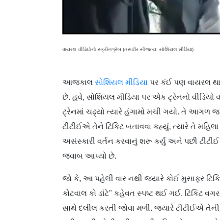
વાયરલ વીડિયોનો સ્ક્રીનગ્રૅબ (તસવીર સૌજન્ય: સોશિયલ મીડિયા)
આજકાલ
સોશિયલ મીડિયા
પર કંઈ પણ વાયરલ થાય છ
છે. હવે, સોશિયલ મીડિયા પર એક ટ્રેનનો વીડિયો વ
ટ્રેનમાં ચઢ્યો ત્યારે હંગામો મચી ગયો. તે આગળ જઈ
ટીટીઈએ તેને ટિકિટ બતાવવા કહ્યું, ત્યારે તે મહિ
અસંસ્કારી વર્તન કરવાનું શરૂ કર્યું અને પછી ટી
જવાબ આપ્યો છે.
જો કે, આ પહેલી વાર નથી જ્યારે કોઈ મુસાફર ટિકિ
કોટવાલ કો ડાંટે" કહેવત સ્પષ્ટ થઈ ગઈ. ટિકિટ વગ
સાથે દલીલ કરતી જોવા મળી. જ્યારે ટીટીઈએ તેની ટિ