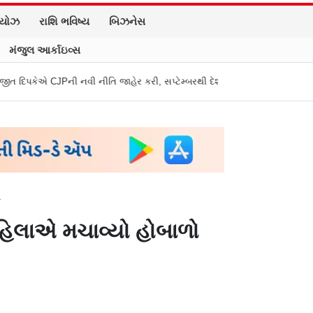
િયોઝ
રાશિ ભવિષ્ય
બિઝનેસ
મંજુલ આર્કાઇવ્સ
 નવી નીતિ જાહેર કરી, સપ્ટેમ્બરથી દેશભારમાં થશે શરૂ
તુકારામ મુંઢે On Fir
ો
 મહિલાએ મચાવ્યો હોબાળો