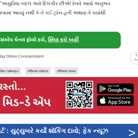
, "અસુવિધા બદલ અમે દિલગીર છીએ! રેલવે આવો અનુભવ
માં આવ્યું નથી કે તે કઈ ટ્રેન હતી અથવા તે ક્યાંથી
-day Online Correspondent
ટો
dian railways
offbeat videos
offbeat news
>
ટ`: યુટ્યુબરે કર્યો શૉકિંગ દાવો; ફેક ન્યૂઝ