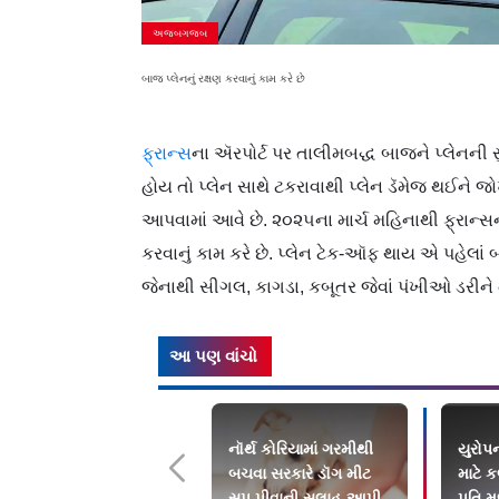
અજબગજબ
બાજ પ્લેનનું રક્ષણ કરવાનું કામ કરે છે
ફ્રાન્સ
ના ઍરપોર્ટ પર તાલીમબદ્ધ બાજને પ્લેનની સુ
હોય તો પ્લેન સાથે ટકરાવાથી પ્લેન ડૅમેજ થઈને
આપવામાં આવે છે. ૨૦૨૫ના માર્ચ મહિનાથી ફ્રાન્સના
કરવાનું કામ કરે છે. પ્લેન ટેક-ઑફ થાય એ પહેલ
જેનાથી સીગલ, કાગડા, કબૂતર જેવાં પંખીઓ ડરીને ત
આ પણ વાંચો
નૉર્થ કોરિયામાં ગરમીથી
યુરોપ
બચવા સરકારે ડૉગ મીટ
માટે 
સૂપ પીવાની સલાહ આપી
પતિ મળ