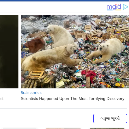
બધુજ જુઓ