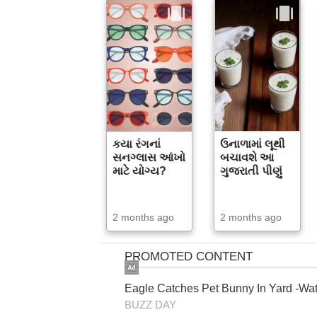
કયા રંગનાં
ઉનાળામાં લૂથી
સનગ્લાસ આંખો
બચાવશે આ
માટે યોગ્ય?
ગુજરાતી પીણું
2 months ago
2 months ago