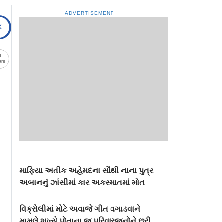
ADVERTISEMENT
are
માફિયા અતીક અહેમદના સૌથી નાના પુત્ર
અબાનનું ઝાંસીમાં કાર અકસ્માતમાં મોત
વિક્રોલીમાં મોટે અવાજે ગીત વગાડવાને
મામલે શખ્સે પોતાના જ પરિવારજનોને છરી