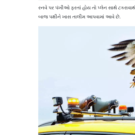
રનવે પર પંખીઓ ફરતાં હોય તો પ્લેન સાથે ટકરાવ
બાજ પક્ષીને ખાસ તાલીમ આપવામાં આવે છે.