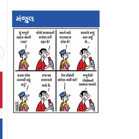
ઍડ્વેન્ચર ઍક્ટિવિટીઝ
લાખ રૂપિયા
મંજુલ
ચ