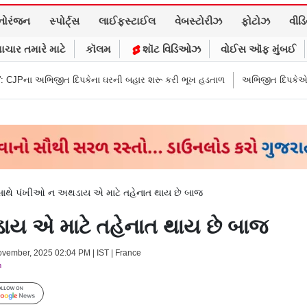
નોરંજન
સ્પોર્ટ્સ
લાઈફસ્ટાઈલ
વેબસ્ટોરીઝ
ફોટોઝ
વીડ
ાચાર તમારે માટે
કૉલમ
શૉટ વિડિઓઝ
વોઈસ ઑફ મુંબઈ
િપકેના ઘરની બહાર શરૂ કરી ભૂખ હડતાળ
અભિજીત દિપકેએ CJPની નવી નીતિ જાહે
 સાથે પંખીઓ ન અથડાય એ માટે તહેનાત થાય છે બાજ
ાય એ માટે તહેનાત થાય છે બાજ
ovember, 2025 02:04 PM | IST | France
m
Follow Us