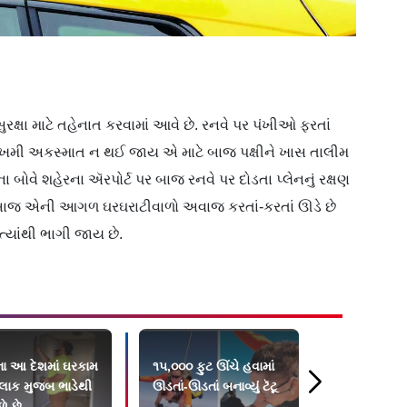
રક્ષા માટે તહેનાત કરવામાં આવે છે. રનવે પર પંખીઓ ફરતાં
 જોખમી અકસ્માત ન થઈ જાય એ માટે બાજ પક્ષીને ખાસ તાલીમ
 બોવે શહેરના ઍરપોર્ટ પર બાજ રનવે પર દોડતા પ્લેનનું રક્ષણ
ાં બાજ એની આગળ ઘરઘરાટીવાળો અવાજ કરતાં-કરતાં ઊડે છે
્યાંથી ભાગી જાય છે.
ના આ દેશમાં ઘરકામ
૧૫,૦૦૦ ફુટ ઊંચે હવામાં
૧૫૦ વર્ષ પછી 
કલાક મુજબ ભાડેથી
ઊડતાં-ઊડતાં બનાવ્યું ટૅટૂ
પુસ્તક પાછું 
ે છે
લાખ રૂપિયાન