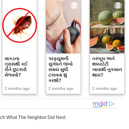
માકડના
પરફ્યુમની
તરબૂચ અને
ત્રાસથી કઈ
સુગંધને લાંબો
શક્કરટેટી
રીતે છુટકારો
સમય સુધી
ખાવાથી નુકસાન
મેળવવો?
ટકાવવા શું
થાય?
કરશો?
2 months ago
2 months ago
2 months ago