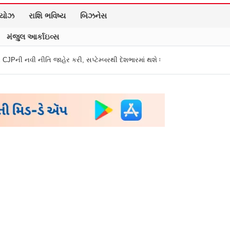
િયોઝ
રાશિ ભવિષ્ય
બિઝનેસ
મંજુલ આર્કાઇવ્સ
ર કરી, સપ્ટેમ્બરથી દેશભારમાં થશે શરૂ
તુકારામ મુંઢે On Fire: "સરકારી નિયમ