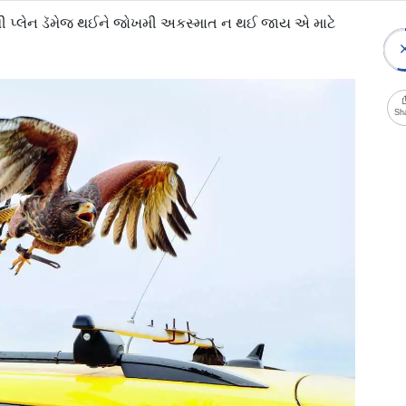
ાથી પ્લેન ડૅમેજ થઈને જોખમી અકસ્માત ન થઈ જાય એ માટે
Sh