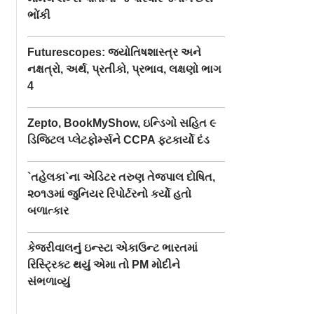
ભોંકી
Futurescopes: જ્યોતિષશાસ્ત્ર અને
નક્ષત્રો, અર્થ, પ્રતીકો, પ્રભાવ, લક્ષણો ભાગ
4
Zepto, BookMyShow, ઇન્ડિગો સહિત ૯
ડિજિટલ પ્લેટફોર્મ્સને CCPA ફટકાર્યો દંડ
`તહેલકા`ના એડિટર તરુણ તેજપાલ દોષિત,
૨૦૧૩માં જુનિયર રિપોર્ટરનો કર્યો હતો
બળાત્કાર
કેજરીવાલનું ઇન્સ્ટા એકાઉન્ટ ભારતમાં
રિસ્ટ્રિક્ટ થયું એમા તો PM મોદીને
સંભળાવ્યું
લાઇબ્રેરીમાં
૨.૨૮ લાખ ફૉલોઅર્સ
વાસણ માંજવાનાં સ્
આપ્યું તો ૧૯
ધરાવતો ફ્લાઇંગ ડૉગ
સ્પૉન્જથી બનેલી
ો દંડ થયો
ઓકા કરે છે બધી જ
હૅન્ડબૅગ, કિંમત છે 