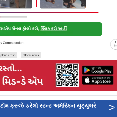
day Correspondent
ટો
plane crash
offbeat news
>
ૉમ ક્રૂઝે કરેલો સ્ટન્ટ અમેરિકન યુટ્યુબરે