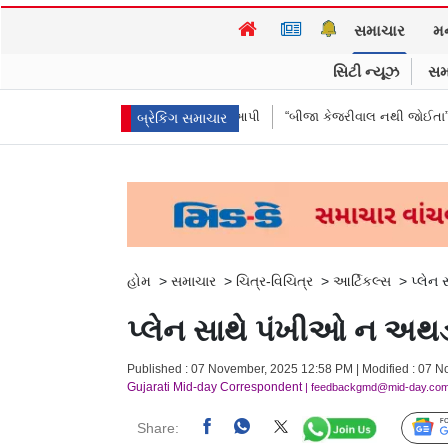
સમાચાર
મ
સિટી ન્યૂઝ
સમ
મોકલાવ્યા પણ હાજરી ન આપી
“બીજા કેજરીવાલ નથી જોઈતા”: CJPના અભિજીત દ
બ્રેકિંગ સમાચાર
હોમ
>
સમાચાર
>
ચિત્ર-વિચિત્ર
>
આર્ટિકલ્સ
>
પ્લેન
પ્લેન સાથે પંખીઓ ન અથડ
Published : 07 November, 2025 12:58 PM | Modified : 07 N
Gujarati Mid-day Correspondent
| feedbackgmd@mid-day.co
Share: