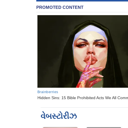
વેબસ્ટોરીઝ