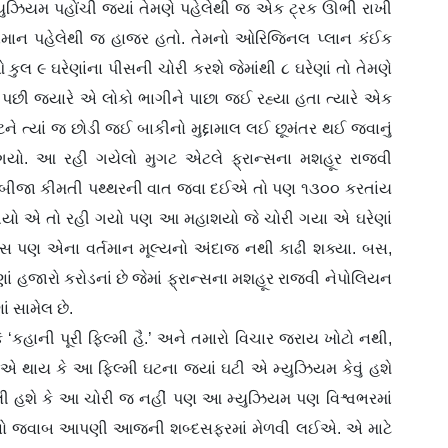
યુઝિયમ પહોંચી જ્યાં તેમણે પહેલેથી જ એક ટ્રક ઊભી રાખી
રી સામાન પહેલેથી જ હાજર હતો. તેમનો ઓરિજિનલ પ્લાન કંઈક
કુલ ૯ ઘરેણાંના પીસની ચોરી કરશે જેમાંથી ૮ ઘરેણાં તો તેમણે
 પછી જ્યારે એ લોકો ભાગીને પાછા જઈ રહ્યા હતા ત્યારે એક
ને ત્યાં જ છોડી જઈ બાકીનો મુદ્દામાલ લઈ છૂમંતર થઈ જવાનું
 રહી ગયો. આ રહી ગયેલો મુગટ એટલે ફ્રાન્સના મશહૂર રાજવી
માં બીજા કીમતી પથ્થરની વાત જવા દઈએ તો પણ ૧૩૦૦ કરતાંય
હી ગયો એ તો રહી ગયો પણ આ મહાશયો જે ચોરી ગયા એ ઘરેણાં
સ પણ એના વર્તમાન મૂલ્યનો અંદાજ નથી કાઢી શક્યા. બસ,
ણાં હજારો કરોડનાં છે જેમાં ફ્રાન્સના મશહૂર રાજવી નેપોલિયન
ં સામેલ છે.
કહાની પૂરી ફિલ્મી હૈ.’ અને તમારો વિચાર જરાય ખોટો નથી,
્ન એ થાય કે આ ફિલ્મી ઘટના જ્યાં ઘટી એ મ્યુઝિયમ કેવું હશે
યેલી હશે કે આ ચોરી જ નહીં પણ આ મ્યુઝિયમ પણ વિશ્વભરમાં
ો આનો જવાબ આપણી આજની શબ્દસફરમાં મેળવી લઈએ. એ માટે