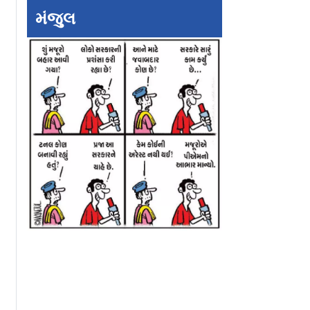
મંજુલ
undefined
undefined