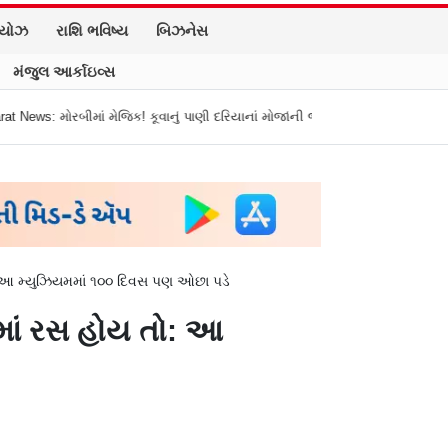
િયોઝ
રાશિ ભવિષ્ય
બિઝનેસ
મંજુલ આર્કાઇવ્સ
કૂવાનું પાણી દરિયાનાં મોજાંની જેમ ઊછળવા લાગ્યું, શું કહે છે નિષ્ણાતો?
મુંબઈની 
: આ મ્યુઝિયમમાં ૧૦૦ દિવસ પણ ઓછા પડે
માં રસ હોય તો: આ