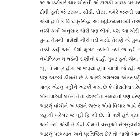
૧૯ ઑક્ટોબરે ચાર ચોરોની એ ટોળકી બાઇક પર મ્
દીધી હતી જે ટ્રકમાં સીડી, દોરડાં વગેરે જરૂ
એવો હતો કે વિશ્વપ્રસિદ્ધ આ મ્યુઝિયમમાંથી તેઓ 
નક્કી કર્યા અનુસાર ચોરી પણ લીધાં. પણ આ ચોરી
મુગટ તેમની પાસેથી નીચે પડી ગયો. તેમણે એ મુગટ
નક્કી કર્યું અને પેલો મુગટ ત્યાંનો ત્યાં જ
નેપોલિયન ધ થર્ડની રાણીનો શાહી મુગટ હતો જે
વધુ તો માત્ર હીરા જ જડ્યા હતા. ચાલો, જે ર
પણ એટલાં કીમતી છે કે આજે ભલભલા એક્સપર્ટ્
માત્ર એટલું કહીને અટકી ગયા છે કે ચોરાયેલાં ઘરે
બોનાપાર્ટથી લઈને તેના વંશજોના સમયનાં પણ ઘરેણા
આટલું વાંચીને આપણને જરૂર એવો વિચાર આવે કે ‘
કહાની ખરેખર જ પૂરી ફિલ્મી છે. તો પછી હવે પ્રશ
અને ત્યાં એવી તે કેવી કીમતી વસ્તુઓ સંગ્રહા
આટલું પ્રખ્યાત અને પ્રતિષ્ઠિત છે? તો ચાલ