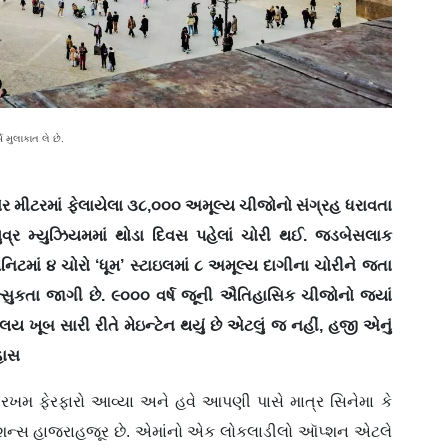
 મુલાકાત લે છે.
ેર મીટરમાં ફેલાયેલા ૩૮,૦૦૦ અમૂલ્ય ચીજોનો સંગ્રહ ધરાવતા
 લુવ્ર મ્યુઝિયમમાં થોડા દિવસ પહેલાં ચોરી થઈ. જડબેસલાક
િનિટમાં ૪ ચોરો ‘ધૂમ’ સ્ટાઇલમાં ૮ અમૂલ્ય દાગીના ચોરીને જતા
સુકતા જાગી છે. ૯૦૦૦ વર્ષ જૂની ઐતિહાસિક ચીજોનો જ્યાં
ાલય ખૂબ સારી રીતે મેઇન્ટેન થયું છે એટલું જ નહીં, હજી એનું
હાસ
ોમાં ધરખમ ફેરફારો આવ્યા અને હવે આપણી પાસે માત્ર સિનેમા કે
શન્સ હાજરાહજૂર છે. એમાંનો એક લોકલાડીલો ઑપ્શન એટલે