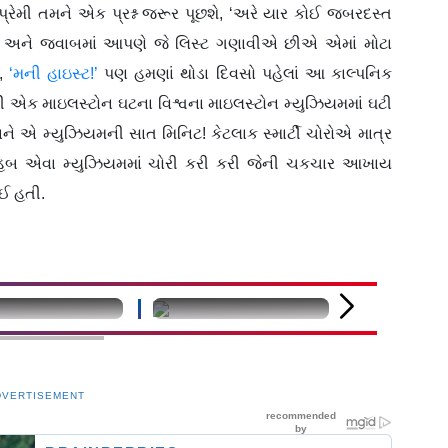
રેમી તમને એક પ્રશ્ન જરૂર પૂછશે, ‘અરે યાર કોઈ જબરદસ્ત
?’ અને જવાબમાં આપણે જે લિસ્ટ ગણાવીએ છીએ એમાં મોટા
ં,
‘મની હાઇસ્ટ!’
પણ હમણાં થોડા દિવસો પહેલાં આ કાલ્પનિક
વી એક માઇલસ્ટોન ઘટના વિશ્વના માઇલસ્ટોન મ્યુઝિયમમાં ઘટી
 અને એ મ્યુઝિયમની સાત મિનિટ! કેટલાક સ્માર્ટી ચોરોએ માત્ર
ું હબ એવા મ્યુઝિયમમાં ચોરી કરી કરી જેની ચકચાર આખાય
ાઈ હતી.
fined
undefined
undefined
DVERTISEMENT