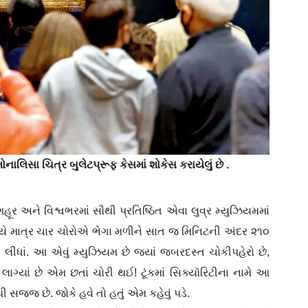
ાલિસા ચિત્ર બુલેટપ્રૂફ કેસમાં શોકેસ કરાયેલું છે .
મશહૂર અને વિશ્વભરમાં સૌથી પ્રતિષ્ઠિત એવા લુવ્ર મ્યુઝિયમમાં
્યે માત્ર ચાર ચોરોએ ભેગા મળીને સાત જ મિનિટની અંદર ૨૧૦
રી લીધાં. આ એવું મ્યુઝિયમ છે જ્યાં જબરદસ્ત ચોકીપહેરો છે,
સ લાગ્યાં છે એમ છતાં ચોરી થઈ! ટૂંકમાં સિક્યૉરિટીના નામે આ
થી સજ્જ છે. જોકે હવે તો હતું એમ કહેવું પડે.