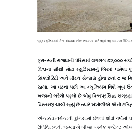
લુવ્ર મ્યુઝિયમમાં રોજ ઓછામાં ઓછા ૨૫,૦૦૦ અને વધુમાં વધુ ૩૫,૦૦૦ વિઝિટર્સ
ફ્રાન્સની રાજધાની પૅરિસમાં લગભગ ૭૨,૦૦૦ સ્ક્વ
વિશ્વના સૌથી મોટા મ્યુઝિયમનું બિરુદ પામેલા
સિક્યૉરિટી અને મૉડર્ન સેન્સર્સ હોવા છતાં ૭ જ મ
રહ્યા. આ ઘટના પછી આ મ્યુઝિયમ વિશે ખૂબ ઉત્
ખજાનો ભરેલો પડ્યો છે એવું વિશ્વપ્રસિદ્ધ સંગ્રહ
વિસ્તરણ ચાલી રહ્યું છે ત્યારે ખંખોળીએ એનો ઇતિ
એન્ટરટેઇનમેન્ટની દુનિયામાં છેલ્લાં થોડાં વર્ષ
ટેલિવિઝનની જગ્યાએ બીજા અનેક કન્ટેન્ટ ઑપ્