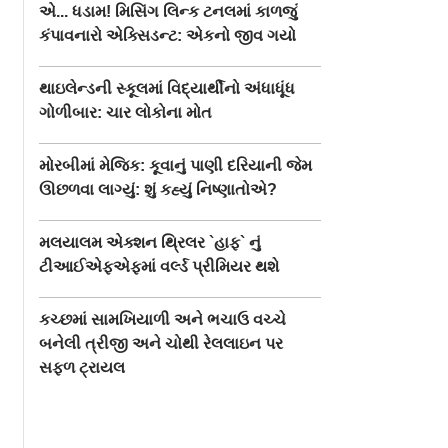
એ... ધડામ! મિસિંગ લિન્ક ટનલમાં કાળજું
કંપાવનારો એક્સિડન્ટ: એકનો જીવ ગયો
થાઇલેન્ડની સ્કૂલમાં વિદ્યાર્થીનો અંધાધૂંધ
ગોળીબાર: ચાર લોકોના મોત
મોરબીમાં મેજિક: કૂવાનું પાણી દરિયાની જેમ
ઊછળવા લાગ્યું: શું કહ્યું નિષ્ણાતોએ?
મલયાલમ એક્શન થ્રિલર `હાફ` નું
ટીઆઈએફએફમાં વર્લ્ડ પ્રીમિયર થશે
કચ્છમાં સામખિયાળી અને ભચાઉ વચ્ચે
બનેલી ત્રીજી અને ચોથી રેલલાઇન પર
સફળ ટ્રાયલ