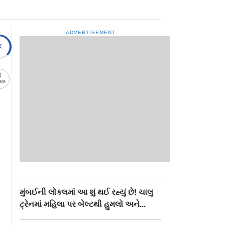
ADVERTISEMENT
are
મુંબઈની લોકલમાં આ શું થઈ રહ્યું છે! ચાલુ
ટ્રેનમાં મહિલા પર બેલ્ટથી હુમલો અને...