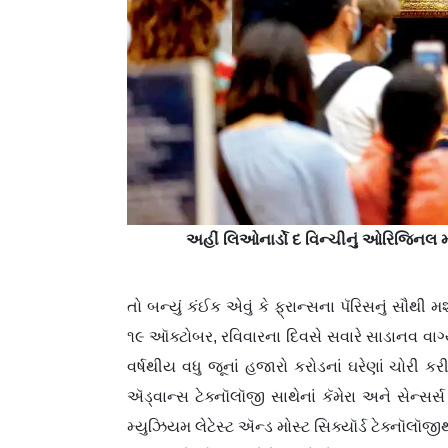
અહીં લિઓનાર્ડો દ વિન્ચીનું ઓરિજિનલ મોન
તો બન્યું કંઈક એવું કે ફ્રાન્સના પૅરિસનું સૌથી 
૧૯ ઑક્ટોબર, રવિવારના દિવસે સવારે સાડાનવ વાગ
વર્ષથીય વધુ જૂનાં હજારો કરોડનાં ઘરેણાં ચોરી ક
ઍડ્વાન્સ ટેક્નૉલૉજી સાથેનાં કૅમેરા અને સેન્સર્
મ્યુઝિયમ લેટેસ્ટ ઍન્ડ મોસ્ટ સિક્યૉર્ડ ટેક્નૉલૉજી