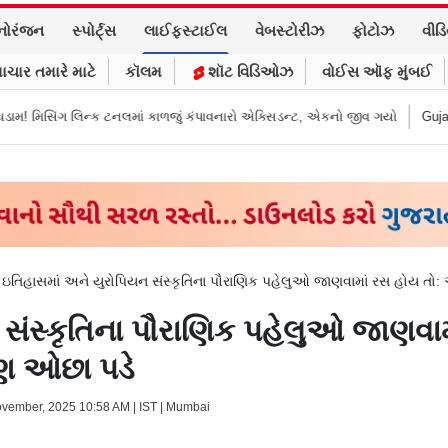
નોરંજન
સ્પોર્ટ્સ
લાઈફસ્ટાઈલ
વેબસ્ટોરીઝ
ફોટોઝ
વીડ
ાચાર તમારે માટે
કૉલમ
શૉટ વિડિઓઝ
વોઈસ ઑફ મુંબઈ
 કાળજું કંપાવનારો એક્સિડન્ટ, એકનો જીવ ગયો
Gujarat News: મોરબીમાં મેજિક! 
>
ઇતિહાસમાં અને યુરોપિયન સંસ્કૃતિના પૌરાણિક પહેલુઓ જાણવામાં રસ હોય તો
 સંસ્કૃતિના પૌરાણિક પહેલુઓ જાણવા
પણ ઓછા પડે
ovember, 2025 10:58 AM | IST | Mumbai