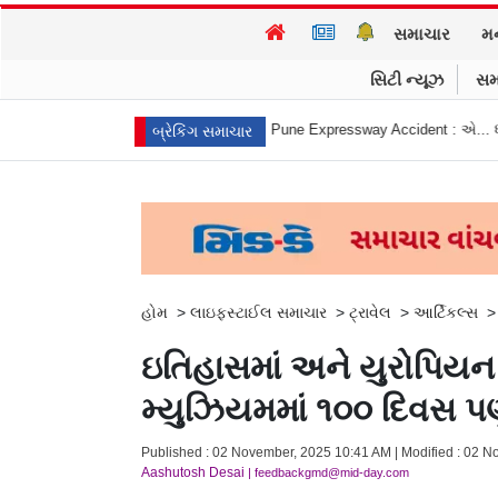
સમાચાર
મ
સિટી ન્યૂઝ
સમ
ા કરી
Mumbai Pune Expressway Accident : એ... ધડામ! મિસિંગ લિન્ક ટનલમાં
બ્રેકિંગ સમાચાર
હોમ
>
લાઇફસ્ટાઈલ સમાચાર
>
ટ્રાવેલ
>
આર્ટિકલ્સ
ઇતિહાસમાં અને યુરોપિયન
મ્યુઝિયમમાં ૧૦૦ દિવસ 
Published : 02 November, 2025 10:41 AM | Modified : 02 N
Aashutosh Desai
| feedbackgmd@mid-day.com