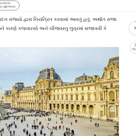
Follow Us
ન રાજ્યો દ્વારા નિયંત્રિત કરવામાં આવતું હતું. અર્થાત રાજા
ં જેને કારણે કલાવારસો અને ચીજવસ્તુ લુવ્રમાં સજાવવી કે
Sh