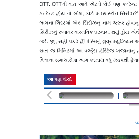
OTT. OTTની વાત આવે એટલે કોઈ પણ કન્ટેન્ટ પ્
કન્ટેન્ટ હોય તો બોલ, કોઈ માઇલસ્ટોન સિરીઝ
ભાગના લિસ્ટમાં એક સિરીઝનું નામ જરૂર હોવાનુ
સિરીઝનું રૂપાંતર વાસ્તવિક ઘટનામાં થયું હોય એ
ગઈ. જી, સહી પકડે હૈં! પૅરિસનું લુવ્ર મ્યુઝિયમ
સાત જ મિનિટમાં આ વર્લ્ડ્સ હેરિટેજ ખજાનાન
વિશ્વના સમાચારોમાં આગ કરતાંય વધુ ઝડપથી ફેલ
આ પણ વાંચો
undefined
unde
A