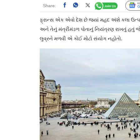
Share:
ફ્રાન્સ એક એવો દેશ છે જ્યાં મહદ અંશે કલા ઉત્પાદ
અને તેનું મંત્રીમંડળ પોતાનું નિયંત્રણ રાખતું હતુ
લુવ્રને મળવી એ કોઈ મોટો સંયોગ નહોતો.