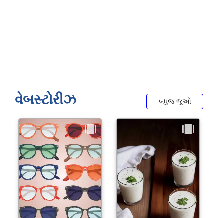
વેબસ્ટોરીઝ
બધુજ જુઓ