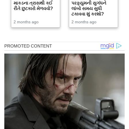
માકડના ત્રાસથી કઈ
પરફ્યુમની સુગંધને
રીતે છુટકારો મેળવવો?
લાંબો સમય સુધી
ટકાવવા શું કરશો?
2 months ago
2 months ago