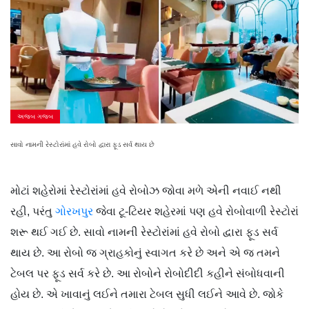
અજબ ગજબ
સાવો નામની રેસ્ટોરાંમાં હવે રોબો દ્વારા ફૂડ સર્વ થાય છે
મોટાં શહેરોમાં રેસ્ટોરાંમાં હવે રોબોઝ જોવા મળે એની નવાઈ નથી
રહી, પરંતુ
ગોરખપુર
જેવા ટૂ-ટિયર શહેરમાં પણ હવે રોબોવાળી રેસ્ટોરાં
શરૂ થઈ ગઈ છે. સાવો નામની રેસ્ટોરાંમાં હવે રોબો દ્વારા ફૂડ સર્વ
થાય છે. આ રોબો જ ગ્રાહકોનું સ્વાગત કરે છે અને એ જ તમને
ટેબલ પર ફૂડ સર્વ કરે છે. આ રોબોને રોબોદીદી કહીને સંબોધવાની
હોય છે. એ ખાવાનું લઈને તમારા ટેબલ સુધી લઈને આવે છે. જોકે