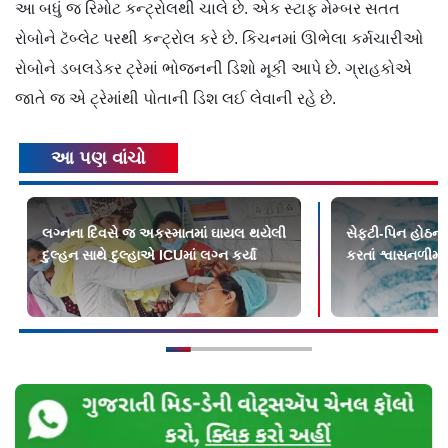
આ બધું જ રિમોટ કન્ટ્રોલથી ચાલે છે. એક સ્ટાફ મેમ્બર સતત
રોબોને ટૅબ્લેટ પરથી કન્ટ્રોલ કરે છે. કિચનમાં ઊભેલા કર્મચારીઓ
રોબોને ડબલડેકર ટ્રેમાં ભોજનની ડિશો મૂકી આપે છે. ગ્રાહકોએ
જાતે જ એ ટ્રેમાંથી પોતાની ડિશ લઈ લેવાની રહે છે.
આ પણ વાંચો
લગ્નના દિવસે જ અકસ્માતમાં ઘાયલ થયેલી
સેફ્ટી-પિન હોઠની 
દુલ્હન સાથે દુલ્હાએ ICUમાં લગ્ન કર્યાં
કરતાં શ્વાસનળીમા