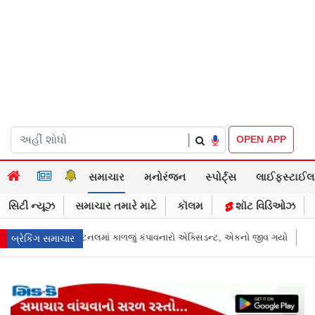
|
OPEN APP
સમાચાર
મનોરંજન
સ્પોર્ટ્સ
લાઈફસ્ટાઈલ
સિટી ન્યૂઝ
સમાચાર તમારે માટે
કૉલમ
શૉટ વિડિઓઝ
ટ, એકનો જીવ ગયો
Gujarat News: મોરબીમાં મેજિક! કૂવાનું પાણી દરિયાનાં મોજાંની જ
બ્રેકિંગ સમાચાર