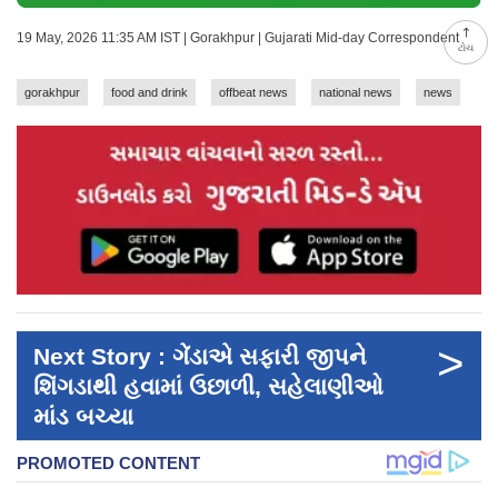
19 May, 2026 11:35 AM IST | Gorakhpur | Gujarati Mid-day Correspondent
ટોચ
gorakhpur
food and drink
offbeat news
national news
news
>
Next Story : ગેંડાએ સફારી જીપને
શિંગડાથી હવામાં ઉછાળી, સહેલાણીઓ
માંડ બચ્યા