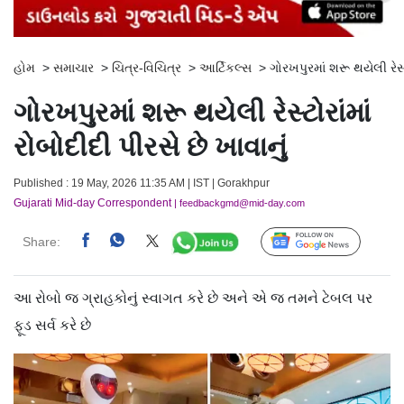
હોમ
>
સમાચાર
>
ચિત્ર-વિચિત્ર
>
આર્ટિકલ્સ
>
ગોરખપુરમાં શરૂ થયેલી રેસ્ટ
ગોરખપુરમાં શરૂ થયેલી રેસ્ટોરાંમાં
રોબોદીદી પીરસે છે ખાવાનું
Published : 19 May, 2026 11:35 AM | IST | Gorakhpur
Gujarati Mid-day Correspondent
| feedbackgmd@mid-day.com
Share:
Follow Us
આ રોબો જ ગ્રાહકોનું સ્વાગત કરે છે અને એ જ તમને ટેબલ પર
ફૂડ સર્વ કરે છે