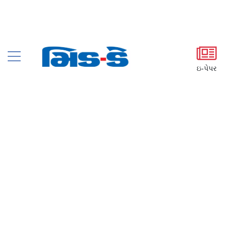
ઇ-પેપર