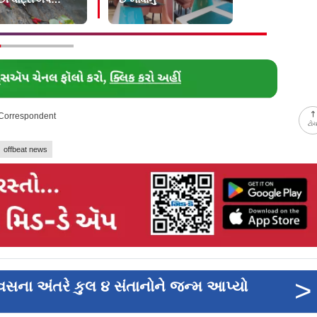
મૂક્યું
 Correspondent
ટો
offbeat news
>
વસના અંતરે કુલ ૪ સંતાનોને જન્મ આપ્યો