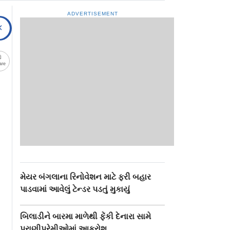
ADVERTISEMENT
are
મેયર બંગલાના રિનોવેશન માટે ફરી બહાર
પાડવામાં આવેલું ટેન્ડર પડતું મુકાયું
બિલાડીને બારમા માળેથી ફેંકી દેનારા સામે
પ્રાણીપ્રેમીઓમાં આક્રોશ