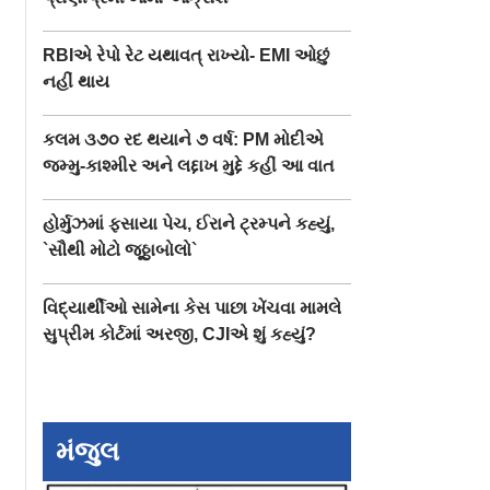
RBIએ રેપો રેટ યથાવત્ રાખ્યો- EMI ઓછું
નહીં થાય
કલમ ૩૭૦ રદ થયાને ૭ વર્ષ: PM મોદીએ
જમ્મુ-કાશ્મીર અને લદ્દાખ મુદ્દે કહીં આ વાત
હોર્મુઝમાં ફસાયા પેચ, ઈરાને ટ્રમ્પને કહ્યું,
`સૌથી મોટો જૂઠ્ઠાબોલો`
વિદ્યાર્થીઓ સામેના કેસ પાછા ખેંચવા મામલે
સુપ્રીમ કોર્ટમાં અરજી, CJIએ શું કહ્યું?
ોઠની વચ્ચે
૧૫,૦૦૦ ફુટ ઊંચે હવામાં
૨૦૦ રૂપિયાના ભંગા
મંજુલ
કરતાં-કરતાં
ઊડતાં-ઊડતાં બનાવ્યું ટૅટૂ
બનાવી સુરતની મિન
 જતી રહી
મેટ્રો