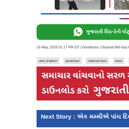
સ્વર્ગીય લખી નાખ્યું
સ્ટેટસ 
16 May, 2026 01:17 PM IST | Gorakhpur | Gujarati Mid-day
uttar pradesh
gorakhpur
national news
news
Next Story : એક મમ્મીએ પાંચ દિ