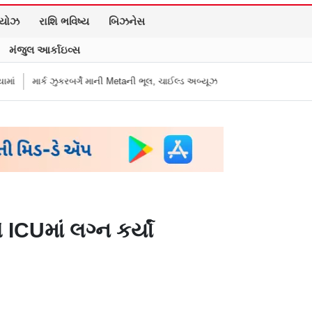
િયોઝ
રાશિ ભવિષ્ય
બિઝનેસ
મંજુલ આર્કાઇવ્સ
માની Metaની ભૂલ, ચાઈલ્ડ અબ્યૂઝ કૉન્ટેન્ટ અને ડીપફેક પર માગી માફી
"અધિકારીએ
CUમાં લગ્ન કર્યાં