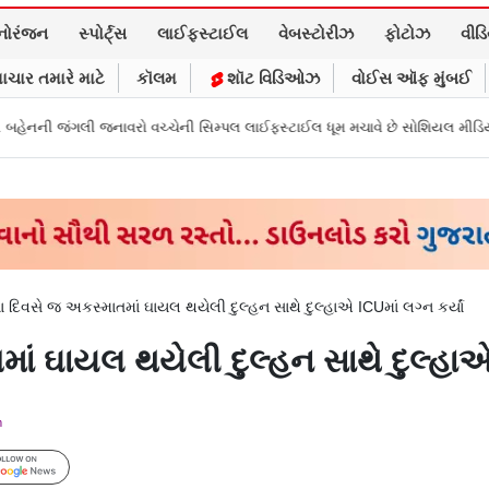
નોરંજન
સ્પોર્ટ્સ
લાઈફસ્ટાઈલ
વેબસ્ટોરીઝ
ફોટોઝ
વીડ
ાચાર તમારે માટે
કૉલમ
શૉટ વિડિઓઝ
વોઈસ ઑફ મુંબઈ
ચ્ચેની સિમ્પલ લાઈફસ્ટાઈલ ધૂમ મચાવે છે સોશિયલ મીડિયામાં
માર્ક ઝુકરબર્ગે 
 દિવસે જ અકસ્માતમાં ઘાયલ થયેલી દુલ્હન સાથે દુલ્હાએ ICUમાં લગ્ન કર્યાં
ં ઘાયલ થયેલી દુલ્હન સાથે દુલ્હાએ I
m
Follow Us