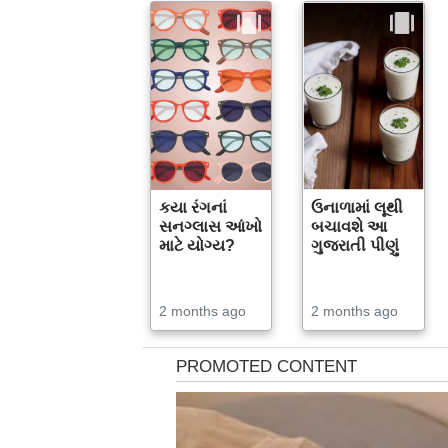
કયા રંગનાં
ઉનાળામાં લૂથી
સનગ્લાસ આંખો
બચાવશે આ
માટે યોગ્ય?
ગુજરાતી પીણું
2 months ago
2 months ago