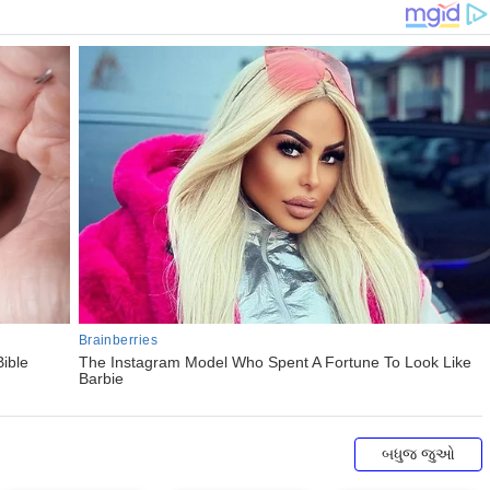
બધુજ જુઓ