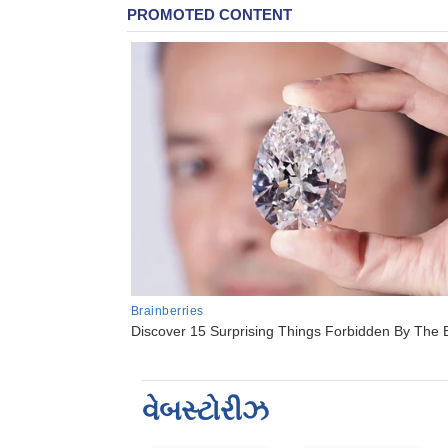
વેબસ્ટોરીઝ