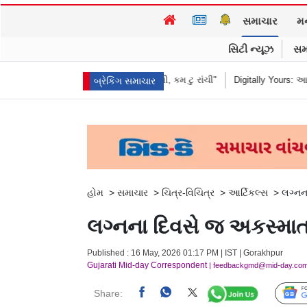
સમાચાર
મ
સિટી ન્યૂઝ
સમ
ધીને કહ્યું "હબીબી, કમ ટુ રાંચી"
Digitally Yours: આ બહેનની જંગલી જનાવરો વ
બ્રેકિંગ સમાચાર
હોમ
>
સમાચાર
>
ચિત્ર-વિચિત્ર
>
આર્ટિકલ્સ
>
લગ્નના
લગ્નના દિવસે જ અકસ્માતમા
Published : 16 May, 2026 01:17 PM | IST | Gorakhpur
Gujarati Mid-day Correspondent
| feedbackgmd@mid-day.co
Share: