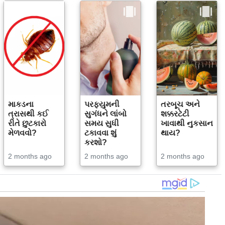
માકડના
પરફ્યુમની
તરબૂચ અને
ત્રાસથી કઈ
સુગંધને લાંબો
શક્કરટેટી
રીતે છુટકારો
સમય સુધી
ખાવાથી નુકસાન
મેળવવો?
ટકાવવા શું
થાય?
કરશો?
2 months ago
2 months ago
2 months ago