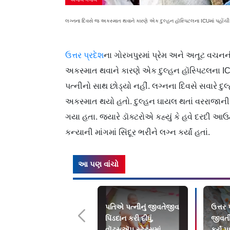
લગ્નના દિવસે જ અકસ્માત થવાને કારણે એક દુલ્હન હૉસ્પિટલના ICUમાં પહોંચ
ઉત્તર પ્રદેશ
ના ગોરખપુરમાં પ્રેમ અને અતૂટ વચ
અકસ્માત થવાને કારણે એક દુલ્હન હૉસ્પિટલના ICU
પત્નીનો સાથ છોડ્યો નહીં. લગ્નના દિવસે સવારે દુ
અકસ્માત થયો હતો. દુલ્હન ઘાયલ થતાં વરરાજાની
ગયા હતા. જ્યારે ડૉક્ટરોએ કહ્યું કે હવે દરદી આઉટ ઑ
કન્યાની માંગમાં સિંદૂર ભરીને લગ્ન કર્યાં હતાં.
આ પણ વાંચો
પતિએ પત્નીનું જીવતેજીવ
ઉત્તર
પિંડદાન કરી દીધું,
જીવતી 
વૉટ્સઍપ સ્ટેટસમાં
કર્યું