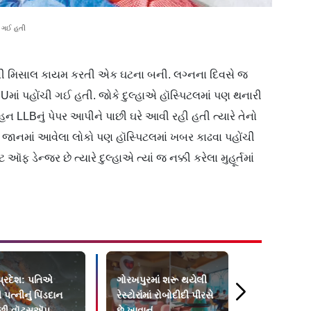
ી ગઈ હતી
નની મિસાલ કાયમ કરતી એક ઘટના બની. લગ્નના દિવસે જ
માં પહોંચી ગઈ હતી. જોકે દુલ્હાએ હૉસ્પિટલમાં પણ થનારી
લ્હન LLBનું પેપર આપીને પાછી ઘરે આવી રહી હતી ત્યારે તેનો
 જાનમાં આવેલા લોકો પણ હૉસ્પિટલમાં ખબર કાઢવા પહોંચી
ફ ડેન્જર છે ત્યારે દુલ્હાએ ત્યાં જ નક્કી કરેલા મુહૂર્તમાં
 પ્રદેશ: પતિએ
ગોરખપુરમાં શરૂ થયેલી
સેફ્ટી-પિન હ
પત્નીનું પિંડદાન
રેસ્ટોરાંમાં રોબોદીદી પીરસે
દબાવીને વાત 
 પછી વૉટ્સઍપ
છે ખાવાનું
શ્વાસનળીમાં