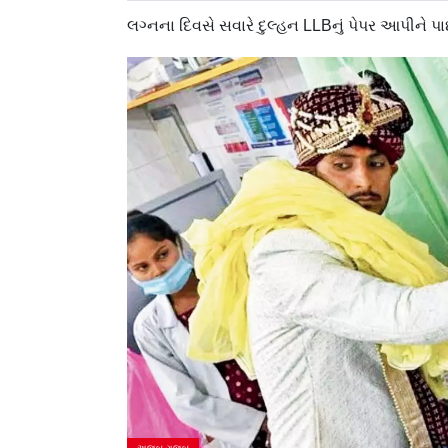
લગ્નના દિવસે સવારે દુલ્હન LLBનું પેપર આપીને પ
અજબ ગજબ