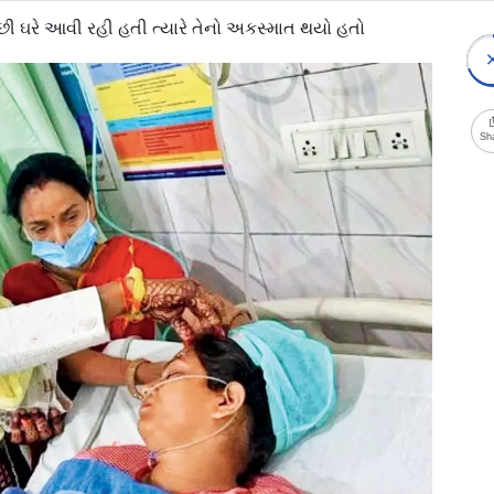
ાછી ઘરે આવી રહી હતી ત્યારે તેનો અકસ્માત થયો હતો
Sh