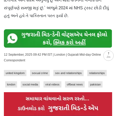
દિલગીર અને શરમ અનુભવું છું અને મારા વર્તનની ગંભીરતાને
સંપૂર્ણપણે સમજી શકું છું.` અંજુમે 2024 માં NHS ટ્રસ્ટ છોડી દીધું
હતું અને હવે તે પાકિસ્તાન પરત ફર્યા છે.
12 September, 2025 09:42 PM IST | London | Gujarati Mid-day Online
ટોચ
Correspondent
united kingdom
sexual crime
sex and relationships
relationships
london
social media
viral videos
offbeat news
pakistan