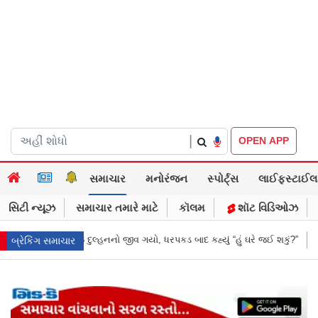
|
OPEN APP
સમાચાર
મનોરંજન
સ્પોર્ટ્સ
લાઈફસ્ટાઈલ
સિટી ન્યૂઝ
સમાચાર તમારે માટે
કૉલમ
શૉટ વિડિઓઝ
ધરપકડ બાદ કહ્યું “હું ઘરે જઈ શકું?”
‘હું બાબા બાગેશ્વર નથી...’: IIT દિલ્હીમાં વ
બ્રેકિંગ સમાચાર