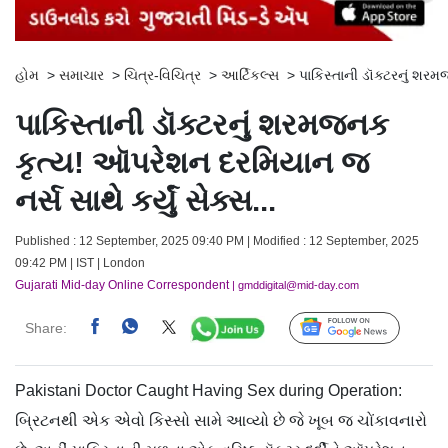
હોમ
>
સમાચાર
>
ચિત્ર-વિચિત્ર
>
આર્ટિકલ્સ
>
પાકિસ્તાની ડૉક્ટરનું શરમ
પાકિસ્તાની ડૉક્ટરનું શરમજનક
કૃત્ય! ઑપરેશન દરમિયાન જ
નર્સ સાથે કર્યું સેક્સ...
Published : 12 September, 2025 09:40 PM | Modified : 12 September, 2025
09:42 PM | IST | London
Gujarati Mid-day Online Correspondent
| gmddigital@mid-day.com
Share:
Follow Us
Pakistani Doctor Caught Having Sex during Operation:
બ્રિટનથી એક એવો કિસ્સો સામે આવ્યો છે જે ખૂબ જ ચોંકાવનારો