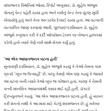
વાંધાજનક સ્થિતિમાં જોયા. રિપોર્ટ અનુસાર, ડૉ. સુહેલ અંજુમ
પોતાનું પેન્ટ પહેરી રહ્યા હતા અને નર્સનું પેન્ટ તેના ઘૂંટણ સુધી
ખેંચાયેલું હતું અને તેના અન્ડરવેર દેખાઈ રહ્યા હતા. આ ઘટનાની
તાત્કાલિક જાણ કરવામાં આવી. પૂછપરછ દરમિયાન ડૉ. સુહેલ
અંજુમે કબૂલાત કરી કે દર્દી ઑપરેશન ટેબલ પર બેભાન હાલતમાં
પડેલો હતો ત્યારે તેણે નર્સ સાથે સેક્સ કર્યું હતું.
`આ એક આઘાતજનક ઘટના હતી`
સુનાવણી દરમિયાન, ડૉ. સુહેલ અંજુમે કહ્યું કે તેઓ તેમના કામ
પ્રત્યે `ખૂબ જ ઉત્સાહી` છે, પરંતુ તેમણે એમ પણ કહ્યું કે જ્યારે
આ ઘટના બની ત્યારે તેઓ ખૂબ જ પરેશાન હતા. કારણ કે તેમની
પત્ની માનસિક આઘાતમાંથી પસાર થઈ રહી હતી. ડૉક્ટરે
ટ્રિબ્યુનલને કહ્યું, `આ એક આઘાતજનક ઘટના હતી. હું વ્યક્ત
કરી શકતો નથી કે આ મારા માટે કેટલું શરમજનક છે. હું ખરેખર