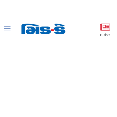
ઇ-પેપર