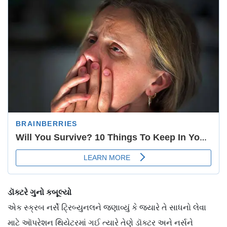
ડૉક્ટરે ગુનો કબૂલ્યો
એક સ્ક્રબ નર્સે ટ્રિબ્યુનલને જણાવ્યું કે જ્યારે તે સાધનો લેવા
માટે ઑપરેશન થિયેટરમાં ગઈ ત્યારે તેણે ડૉક્ટર અને નર્સને