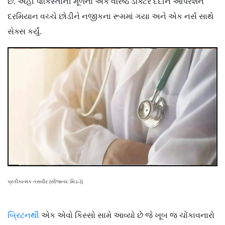
છે. અહીં પાકિસ્તાની મૂળના એક વરિષ્ઠ ડૉક્ટર દર્દીને ઑપરેશન
દરમિયાન વચ્ચે છોડીને નજીકના રૂમમાં ગયા અને એક નર્સ સાથે
સેક્સ કર્યું.
પ્રતીકાત્મક તસવીર (સૌજન્ય: મિડ-ડે)
બ્રિટનથી
એક એવો કિસ્સો સામે આવ્યો છે જે ખૂબ જ ચોંકાવનારો