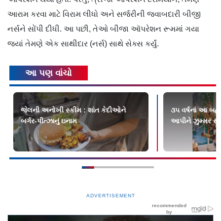
આરામ કરવા માટે વિરામ લીધો અને સર્જરીની જવાબદારી બીજી
નર્સને સોંપી દીધી. આ પછી, તેઓ બીજા ઑપરેશન રૂમમાં ગયા
જ્યાં તેમણે એક સાથીદાર (નર્સ) સાથે સેક્સ કર્યું.
આ પણ વાંચો
જેલની અનોખી સ્કીમ : શાંત કેદીઓને
૩૫ વર્ષનાં આ બહેન
બર્ગર-પીત્ઝાનું ઇનામ
આપીને ઝુમ્મર સાથ
ADVERTISEMENT