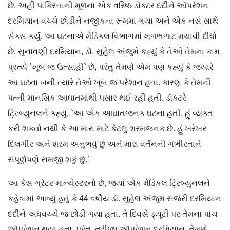
છે. અહીં પાકિસ્તાની મૂળના એક વરિષ્ઠ ડૉક્ટર દર્દીને ઑપરેશન
દરમિયાન વચ્ચે છોડીને નજીકના રૂમમાં ગયા અને એક નર્સ સાથે
સેક્સ કર્યું. આ ઘટનાએ મેડિકલ વિભાગમાં ખળભળાટ મચાવી દીધો
છે. સુનાવણી દરમિયાન, ડૉ. સુહેલ અંજુમે કહ્યું કે તેઓ તેમના કામ
પ્રત્યે `ખૂબ જ ઉત્સાહી` છે, પરંતુ તેમણે એમ પણ કહ્યું કે જ્યારે
આ ઘટના બની ત્યારે તેઓ ખૂબ જ પરેશાન હતા. કારણ કે તેમની
પત્ની માનસિક આઘાતમાંથી પસાર થઈ રહી હતી. ડૉક્ટરે
ટ્રિબ્યુનલને કહ્યું, `આ એક આઘાતજનક ઘટના હતી. હું વ્યક્ત
કરી શકતો નથી કે આ મારા માટે કેટલું શરમજનક છે. હું ખરેખર
દિલગીર અને શરમ અનુભવું છું અને મારા વર્તનની ગંભીરતાને
સંપૂર્ણપણે સમજી શકું છું.`
આ કેસ ગ્રેટર માન્ચેસ્ટરનો છે, જ્યાં એક મેડિકલ ટ્રિબ્યુનલને
કહેવામાં આવ્યું હતું કે 44 વર્ષીય ડૉ. સુહેલ અંજુમ સર્જરી દરમિયાન
દર્દીને અધવચ્ચે જ છોડી ગયા હતા. તે દિવસે ડ્યૂટી પર તેમના પાંચ
ઑપરેશન થયા હતા. પરંતુ, ત્રીજા ઑપરેશન દરમિયાન, તેમણે