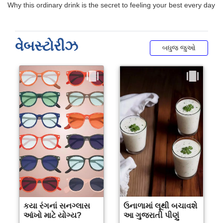
વેબસ્ટોરીઝ
બધુજ જુઓ
કયા રંગનાં સનગ્લાસ
ઉનાળામાં લૂથી બચાવશે
આંખો માટે યોગ્ય?
આ ગુજરાતી પીણું